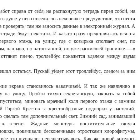
абот справа от себя, на распахнутую тетрадь перед собой, на
 в душе у него поселилось нехорошее предчувствие, что нести
е проверять, там же заносить данные в электронный журнал. А
тетради будут некстати. И как-то сразу представилась вся эта
первого этажа, на улицу, где с козырька сползает снег, по
ам, направо, по натоптанной, но уже раскисшей тропинке — в
 оттянет плечо, троллейбус покажется вдалеке между двумя
ешил остаться. Пускай уйдет этот троллейбус, следом за ним
ание экрана становилось навязчивей. И так же навязчиво в
лу на улицу. Пройти тихую секретарскую, закрыть за собой
пуститься, миновать мрачный холл первого этажа с зимним
й Горкой Крестов за крестообразные подпорки у растений.
во сделать там дополнительный свет. Зимний сад, занимавший
 в зелени. Жадные монстеры восхитительные тянули
дошки, покачивали бесконечными отростками
хлорофитумы
,
 все это шуршало, перешептывалось. Как же порой хотелось