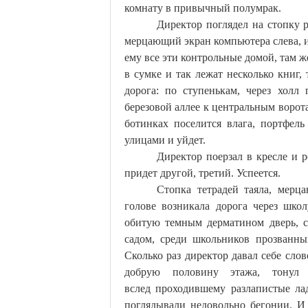
комнату в привычный полумрак.
Директор поглядел на стопку р
мерцающий экран компьютера слева, и
ему все эти контрольные домой, там ж
в сумке и так лежат несколько книг, 
дорога: по ступенькам, через холл 
березовой аллее к центральным ворот
ботинках поселится влага, портфель
улицами и уйдет.
Директор поерзал в кресле и р
придет другой, третий.
Успеется
.
Стопка тетрадей таяла, мерц
голове возникала дорога через шко
обитую темным дерматином дверь, с
садом, среди школьников прозванны
Сколько раз директор давал себе сло
добрую половину этажа, тонул
вслед
проходившему
разлапистые ла
поглядывали недовольно бегонии. И