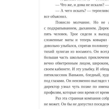
— Что же, и дома не искали? 
— А чего искать? — терпелив
все объяснил.
Повисло молчание. Но не
с
подхрапыванием
, дыханием. Дирек
пять человек. Трое сидели к выхо
сложенные маты и теперь ковырял 
довольно улыбался, спрятав половину
тихий хулиган из восьмого. Он всег
большая часть школьных приключени
вечно обветренным лицом, широким,
своем кабинете. И эту улыбку. И обе
пятиклассник Ванькин, бледный, ху
под глазами. Он неизменно выглядел 
директор узнал чуть позже по имен
профилям, которые они время от врем
Раз эта странная компания соб
не может. Он бы не допустил посидел