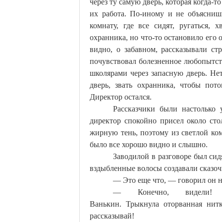
через ту самую дверь, которая когда-то
их работа. По-иному и не объясниш
комнату, где все сидят, ругаться, 
охранника, но что-то остановило его 
видно, о
забавном
, рассказывали ст
почувствовал болезненное любопытств
школярами через запасную дверь. Нет
дверь, звать охранника, чтобы пот
Директор остался.
Рассказчики были настолько 
директор спокойно присел около ст
жирную тень, поэтому из светлой ко
было все хорошо видно и слышно.
Заводилой в разговоре был сид
вздыбленные волосы создавали сказоч
— Это еще что, — говорил он 
— Конечно, видели!
Ванькин.
Трыкнула
оторванная нитк
рассказывай!