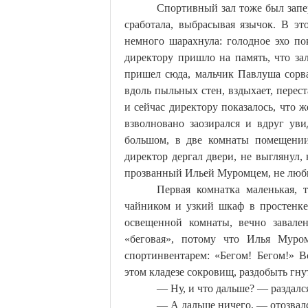
Спортивный зал тоже был запер
сработала, выбрасывая язычок. В эт
немного
шарахнула
: голодное эхо п
директору пришло на память, что за
пришел сюда, мальчик Павлуша сорвал
вдоль пыльных стен, вздыхает, перес
и сейчас директору показалось, что ж
взволновано
заозирался
и вдруг увид
большом, в две комнаты помещении 
директор дергал двери, не выглянул,
прозванный Ильей Муромцем, не люби
Первая комнатка маленькая, 
чайником и узкий шкаф в простенке
освещенной комнаты, вечно завален
«беговая», потому что Илья Муром
спортинвентарем: «Бегом! Бегом!» Вс
этом кладезе сокровищ, раздобыть гну
— Ну, и что дальше? — раздалс
— А дальше ничего, — отозвал