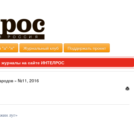
 "а"-"я"
Журнальный клуб
Поддержать проект
 журналы на сайте ИНТЕЛРОС
ародов
»
№11, 2016
ежин луг»