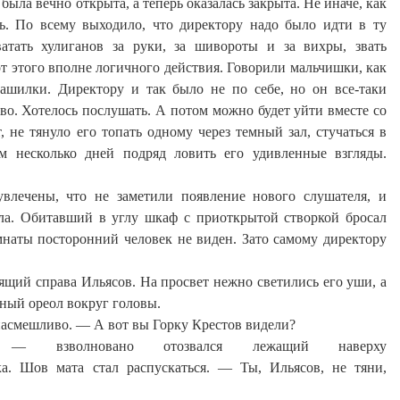
 была вечно открыта, а теперь оказалась закрыта. Не иначе, как
ь. По всему выходило, что директору надо было идти в ту
хватать хулиганов за руки, за шивороты и за вихры, звать
от этого вполне логичного действия. Говорили мальчишки, как
рашилки. Директору и так было не по себе, но он все-таки
о. Хотелось послушать. А потом можно будет уйти вместе со
, не тянуло его топать одному через темный зал, стучаться в
ом несколько дней подряд ловить его удивленные взгляды.
увлечены, что не заметили появление нового слушателя, и
ола. Обитавший в углу шкаф с приоткрытой створкой бросал
мнаты посторонний человек не виден. Зато самому директору
ящий справа Ильясов. На просвет нежно светились его уши, а
ный ореол вокруг головы.
насмешливо. — А вот вы Горку Крестов видели?
 — взволновано отозвался
лежащий
наверху
а. Шов мата стал распускаться. — Ты, Ильясов, не тяни,