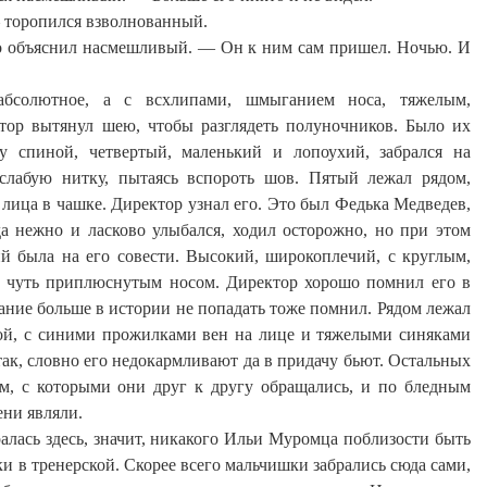
— торопился
взволнованный
.
о объяснил
насмешливый
. — Он к ним сам пришел. Ночью. И
абсолютное
, а с всхлипами,
шмыганием
носа, тяжелым,
тор вытянул шею, чтобы разглядеть полуночников. Было их
ду спиной, четвертый, маленький и
лопоухий
, забрался на
слабую нитку, пытаясь вспороть шов. Пятый лежал рядом,
 лица в чашке. Директор узнал его. Это был Федька Медведев,
да нежно и ласково улыбался, ходил осторожно, но при этом
й была на его совести.
Высокий
, широкоплечий, с круглым,
 чуть приплюснутым носом. Директор хорошо помнил его в
щание больше в истории не попадать тоже помнил. Рядом лежал
дой, с синими прожилками вен на лице и тяжелыми синяками
так, словно его недокармливают да в придачу бьют. Остальных
ам, с которыми они друг к другу обращались, и по бледным
ени являли.
ралась здесь, значит, никакого Ильи Муромца поблизости быть
ки в
тренерской
. Скорее
всего
мальчишки забрались сюда сами,