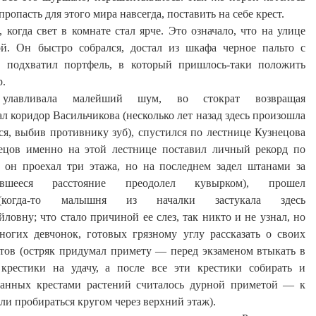
ропасть для этого мира навсегда, поставить на себе крест.
 когда свет в комнате стал ярче. Это означало, что на улице
й. Он быстро собрался, достал из шкафа черное пальто с
 подхватил портфель, в который пришлось-таки положить
р.
улавливала малейший шум, во стократ возвращая
л коридор Васильчикова (несколько лет назад здесь произошла
ся, выбив противнику зуб), спустился по лестнице Кузнецова
нецов именно на этой лестнице поставил личный рекорд по
 он проехал три этажа, но на последнем задел штанами за
шееся расстояние преодолел кувырком), прошел
гда-то
малышня из
началки
застукала здесь
йловну;
что стало причиной ее слез, так никто и не узнал, но
огих девчонок, готовых грязному углу рассказать о своих
стов (остряк придумал примету — перед экзаменом втыкать в
рестики на удачу, а после все эти крестики собирать и
анных крестами растений считалось дурной приметой — к
ли пробираться кругом через верхний этаж).