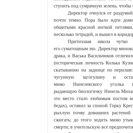
ступить под сумрачную зелень, чтобы п
Директор очнулся от раздумий,
почти темно. Пора было идти домо
обшитыми красной ниткой петлями,
несколько тетрадей, и вышел в коридо
Притихшая школа чутко 
его
суматошным
эхо.
Директор минова
драка, и Васька Васильчиков отличил
(историческая личность Колька Куз
скатыванию на заднице по перилам:
чугунную загогулину и остав
мимо
Нинелевского
уголка (ко
рыдающую
биологичку
Нинель Миха
это место стало любимым постом мн
бедах), оставил за спиной Горку Кре
рыхлую почву домашних растений к
сжигать;
до этого ходить мимо утык
смерти; в учительскую все предпочита