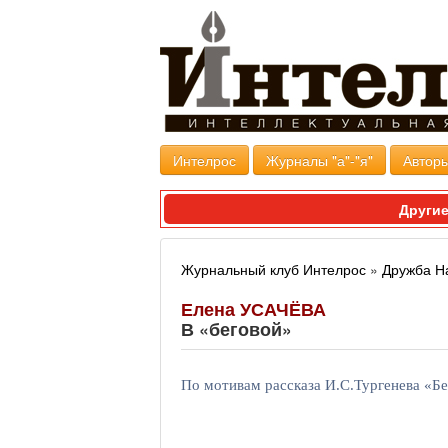
Интелрос
Журналы "а"-"я"
Авторы
Другие
Журнальный клуб Интелрос
»
Дружба Н
Елена УСАЧЁВА
В «беговой»
По мотивам рассказа И.С.Тургенева «Б