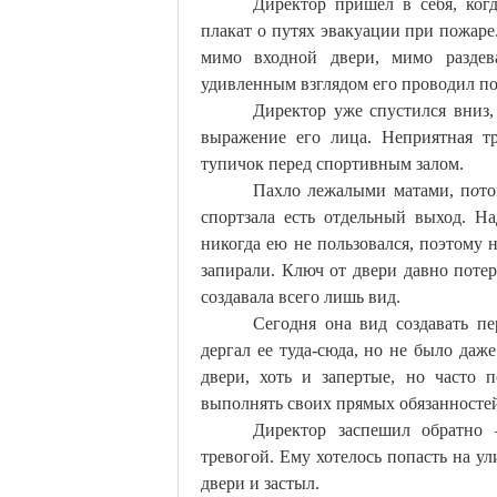
Директор пришел в себя, когд
плакат о путях эвакуации при пожаре
мимо входной двери, мимо раздев
удивленным взглядом его проводил по
Директор уже спустился вниз,
выражение его лица. Неприятная тр
тупичок перед спортивным залом.
Пахло лежалыми матами, п
о
то
спортзала есть отдельный выход. Н
никогда ею не пользовался, поэтому н
запирали. Ключ от двери давно потер
создавала всего лишь вид.
Сегодня она вид создавать пе
дергал ее туда-сюда, но не было даж
двери, хоть и запертые, но часто 
выполнять своих прямых обязанносте
Директор заспешил обратно 
тревогой. Ему хотелось попасть на у
двери и застыл.