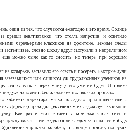
нь, один из тех, что случаются ежегодно в это время. Солнце
з-за крыши
девятиэтажки
, что стояла напротив, и осветило
енными барельефами классиков на фронтоне. Темные следы
ли застенчивее, словно школу вдруг застукали в неприличном
о еще можно было как-то сносить, но теперь, при хорошем
г на козырьке, заставило его осесть и посереть. Быстрые лучи
яя зазевавшихся или слишком уж трудолюбивых учеников на
е, сейчас есть, а через минуту его уже не будет. И только
 в воздухе напомнит: было, было
нечто, было да пропало
.
ло кабинета директора, мягко погладило прилипшего еще с
нник. Директор проводил рассеянным взглядом луч, взбивший
учку. Как раз в этот момент с козырька сполз снег и
р прислушался — не раздастся ли следом за этим чей-нибудь
. Удивленно чирикнул воробей, и солнце погасло, погрузив