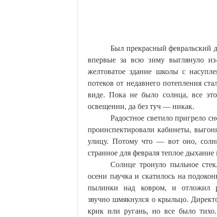
Был прекрасный февральский де
впервые за всю зиму выглянуло и
желтоватое здание школы с насупл
потеков от недавнего потепления ста
виде. Пока не было солнца, все эт
освещении, да без туч — никак.
Радостное светило пригрело сне
проинспектировали кабинеты, выгон
улицу. Потому что — вот оно, солнц
странное для февраля теплое дыхание
Солнце тронуло пыльное стек
осени паучка и скатилось на подоко
пылинки над ковром, и отложил р
звучно
шмякнулся
о крыльцо. Директо
крик или ругань, но все было тихо