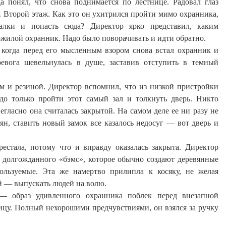
а понял, что снова поднимается по лестнице. Радовал глаз
. Второй этаж. Как это он ухитрился пройти мимо охранника,
алки и попасть сюда? Директор ярко представил, каким
жилой охранник. Надо было поворачивать и идти обратно.
 когда перед его мысленным взором снова встал охранник и
евога шевельнулась в душе, заставив отступить в темный
м и резиной. Директор вспомнил, что из низкой пристройки
адо только пройти этот самый зал и толкнуть дверь. Никто
егласно она считалась закрытой. На самом деле ее ни разу не
ян, ставить новый замок все казалось недосуг — вот дверь и
рестала, потому что и вправду оказалась закрыта. Директор
е долгожданного «
бэмс
», которое обычно создают деревянные
пользуемые. Эта же намертво прилипла к косяку, не желая
й — выпускать людей на волю.
— образ удивленного охранника поблек перед внезапной
лицу. Полный нехорошими предчувствиями, он взялся за ручку