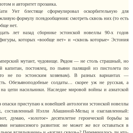
потом и авторитет прозаика.
ати
Унт блестяще сформулировал оскорбительную для
вежливую формулу
псевдообщения
: смотреть сквозь них (то есть
обще нет.
ать лет назад сборнике эстонской новеллы 90-х годов
 фигуры, которых «вообще нет» и «сквозь которые» Эстония
мперский мутант, чудовище. Рядом — не столь страшный, но
й капитан, постоялец,
по пьяни
палящий из пистолета по
что не по эстонским хозяевам). В разных вариантах —
сть. Обезьяноподобные солдаты… скорее уж не русская, а
 на цепи насильники. Наследие мировой войны и азиатской
без опаски приступаю к новейшей антологии эстонской новеллы
к, составленный
Нэлли
Абашиной-Мельц
и озаглавленный:
 вот, думаю, «золотое» десятилетие героической борьбы за
иями независимого развития: не может же все оставаться в
альное вглядывание» и «взгляд
сквозь
»? Переменилось ли что-