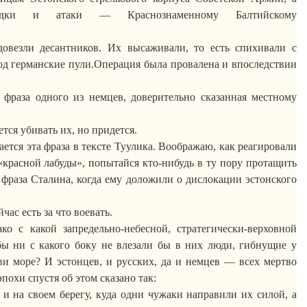
дки и атаки — Краснознаменному Балтийскому
овезли десантников. Их высаживали, то есть спихивали с
од германские
пули
.О
перация
была провалена и впоследствии
 фраза одного из немцев, доверительно сказанная местному
тся убивать их, но придется.
тся эта фраза в тексте
Туулика
.
Воображаю, как реагировали
 «красной
лабуды
», попытайся кто-нибудь в ту пору протащить
 фраза Сталина, когда ему доложили о дислокации эстонского
ас есть за что воевать.
ко с какой запредельно-небесной, стратегически-верховной
бы ни с какого боку не влезали бы в них люди, гибнущие у
ви море? И эстонцев, и русских, да и немцев — всех мертво
 эпохи
спустя
об этом сказано так:
и на своем берегу, куда одни чужаки направили их силой, а