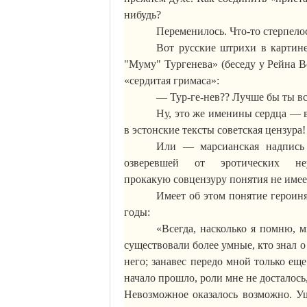
нибудь?
Переменилось. Что-то стерпело
Вот русские штрихи в картин
"
Муму
" Тургенева» (беседу у Рейна
В
«сердитая гримаса»:
—
Тур-ге-нев
?? Лучше бы ты 
Ну, это же именины сердца — в
в эстонские тексты советская цензура!
Или — марсианская надпись
озверевшей от эротических не
про
какую
совцензуру
понятия не имее
Имеет об этом понятие героин
годы:
«Всегда, насколько я помню, м
существовали более
умные
, кто знал 
него; занавес передо мной только ещ
начало прошло, роли мне не досталос
Невозможное
оказалось
возможно. Уш