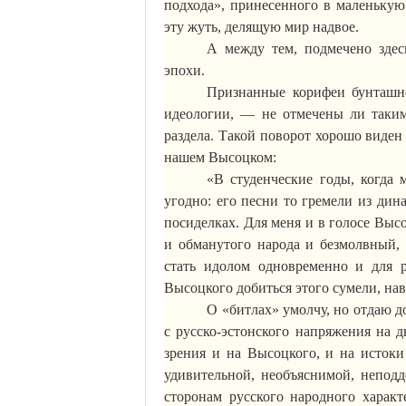
подхода», принесенного в маленьку
эту жуть, делящую мир надвое.
А между тем, подмечено здес
эпохи.
Признанные корифеи
бунташн
идеологии, — не отмечены ли так
раздела. Такой поворот хорошо виден
нашем Высоцком:
«В студенческие годы, когда
угодно: его песни то гремели из дин
посиделках. Для меня и в голосе Выс
и обманутого народа и безмолвный, 
стать идолом одновременно и для р
Высоцкого добиться этого сумели, на
О «битлах» умолчу, но отдаю 
с русско-эстонского напряжения на 
зрения и на Высоцкого, и на истоки
удивительной, необъяснимой, непод
сторонам русского народного харак