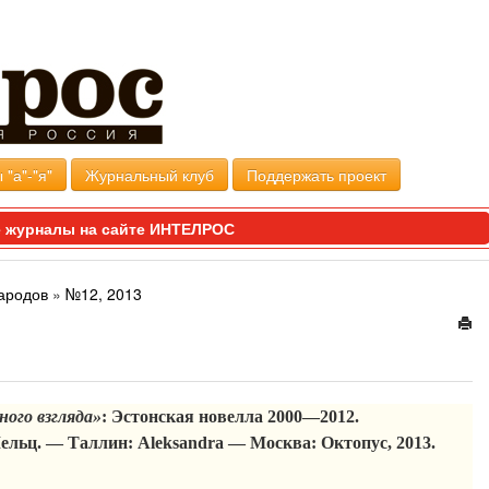
 "а"-"я"
Журнальный клуб
Поддержать проект
 журналы на сайте ИНТЕЛРОС
ародов
»
№12, 2013
ного взгляда»
: Эстонская новелла 2000—2012.
льц. — Таллин: Aleksandra — Москва: Октопус, 2013.