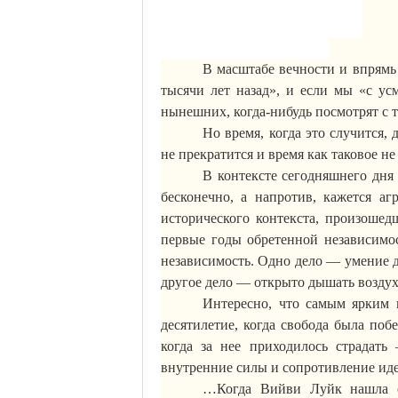
В масштабе вечности и впрямь
тысячи лет назад», и если мы «с у
нынешних, когда-нибудь посмотрят с 
Но время, когда это случится,
не прекратится и время как таковое не
В контексте сегодняшнего дня
бесконечно
, а напротив, кажется аг
исторического контекста, произоше
первые годы обретенной независимос
независимость. Одно дело — умение д
другое дело — открыто дышать возду
Интересно, что самым ярким 
десятилетие, когда свобода была поб
когда за нее приходилось страдат
внутренние силы и сопротивление ид
…Когда
Вийви
Луйк
нашла с