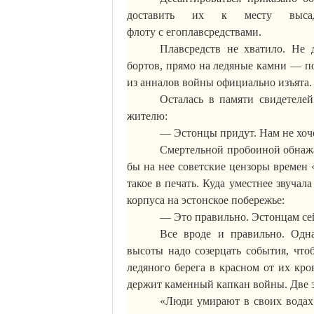
доставить их к месту выса
флоту
с
его
плавсредствами
.
Плавсредств
не хватило. Не д
бортов, прямо на ледяные камни — п
из анналов войны официально изъята.
Осталась в памяти свидетелей
жителю:
— Эстонцы придут. Нам не хоче
Смертельной пробоиной обнажае
бы на нее советские цензоры времен
такое в печать.
Куда уместнее звучала
корпуса на эстонское побережье:
— Это правильно. Эстонцам сейч
Все вроде и правильно. Одна
высоты надо созерцать события, что
ледяного берега в красном от их кро
держит каменный капкан войны. Две
«Люди умирают в своих водах 