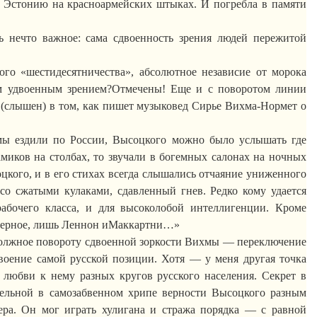
ю Эстонию на красноармейских штыках. И погребла в памяти
ь нечто важное: сама сдвоенность зрения людей пережитой
ого
«
шестидесятничества
», абсолютное
независие
от морока
им удвоенным
зрением
?О
тмечены
! Еще и с поворотом линии
 (слышен) в том, как пишет музыковед
Сирье
Вихма-Нормет
о
 мы ездили по России, Высоцкого можно было услышать где
амиков на столбах, то звучали в богемных салонах на ночных
оцкого, и в его стихах всегда слышались отчаяние униженного
со сжатыми кулаками, сдавленный гнев. Редко кому удается
абочего класса, и для высоколобой интеллигенции. Кроме
верное, лишь Леннон и
Маккартни
…»
должное повороту сдвоенной зоркости
Вихмы
— переключение
двоение самой русской позиции. Хотя — у меня другая точка
 любви к нему разных кругов русского населения. Секрет в
дельной в самозабвенном хрипе верности Высоцкого разным
тера. Он мог играть хулигана и стража порядка — с равной