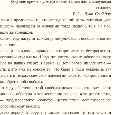
«Будущие времена уже насмехаются над нами, живущими
сегодня».
Вийви
Луйк
. Свой дом
 можно предположить, что «сегодняшний день» уже был «две
смешкой» наблюдаем за жившими тогда людьми, то и на нас,
такой же усмешкой.
 должно еще наступить. «Когда-нибудь». Если вообще развитие
 исчезнет.
 такое рассуждение, однако, не воспринимается
беспросветно-
рессивно-актуальным. Надо же учесть смену общезначимого
дшую на наших глазах. Первые 12 лет нового миллениума —
ти, а это уже не совсем то, что было в годы борьбы за эту
ышать в тисках советской идеологии, скрыто набирая силы, и
хом обретенной свободы.
по ходу обретения этой свободы показалось эстонцам не то
едоносно обретена и торжественно освоена, а то десятилетие,
ь —
позднесоветское
«золотое» десятилетие, мобилизовавшее
еологическому режиму.
вою дорогу и обрела в массе читателей (в том числе и