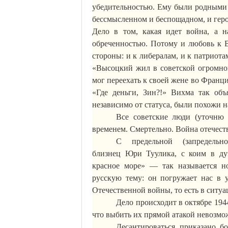
убедительностью. Ему были родными о
бессмысленном и беспощадном, и геро
Дело в том, какая идет война, а 
обреченностью. Потому и любовь к В
стороны: и к либералам, и к патриотам.
«Высоцкий жил в советской огромно
мог переехать к своей жене во Франци
«Где деньги, Зин?!»
Вихма
так объя
независимо от статуса, были похожи 
Все советские люди (уточню
временем. Смертельно. Война отечеств
С предельной (запредель
близнец
Юри
Туулика
, с коим в ду
красное море» — так называется 
русскую тему: он погружает нас в 
Отечественной войны, то есть в ситуа
Дело происходит в октябре 194
что выбить их прямой атакой невозмож
Десантироваться приказано б