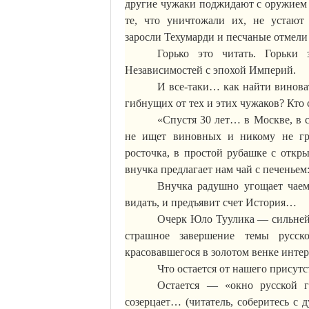
другие чужаки поджидают с оружием в
те, что уничтожали их, не устают
заросли
Техумарди
и песчаные отмел
Горько это читать. Горьки
Независимостей с эпохой Империй.
И все-таки… как найти
винова
гибнущих от тех и этих чужаков? Кто 
«Спустя 30 лет… в Москве, в 
не ищет виновных и никому не гр
росточка, в простой рубашке с откр
внучка предлагает нам чай с печеньем
Внучка радушно угощает чаем
видать, и предъявит счет История…
Очерк
Юло
Туулика
— сильнейш
страшное завершение темы русск
красовавшегося в золотом венке инте
Что остается от нашего присут
Остается — «окно русской г
созерцает… (читатель, соберитесь с д