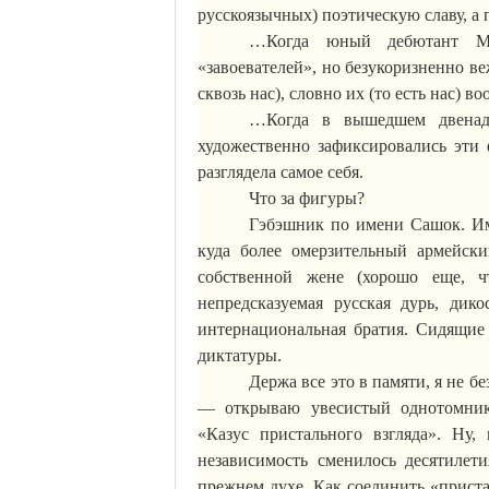
русскоязычных) поэтическую славу, а 
…Когда юный дебютант
М
«завоевателей», но безукоризненно 
сквозь нас), словно их (то есть нас) во
…Когда в вышедшем двенадц
художественно зафиксировались эти
разглядела самое себя.
Что за фигуры?
Гэбэшник
по имени
Сашок
. И
куда более омерзительный армейски
собственной жене (хорошо еще, 
непредсказуемая русская
дурь
, дико
интернациональная братия. Сидящие
диктатуры.
Держа все это в памяти, я не 
— открываю увесистый однотомни
«Казус пристального взгляда». Ну,
независимость сменилось десятилет
прежнем духе. Как соединить «прист