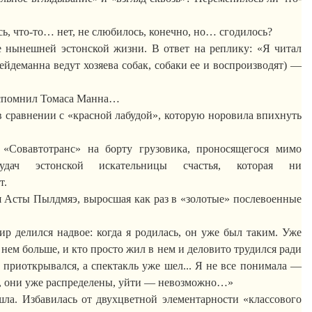
сь, что-то… нет, не
слюбилось
, конечно, но… сгодилось?
е нынешней эстонской жизни. В ответ на реплику: «Я читал
ейдеманна
ведут хозяева собак, собаки ее и воспроизводят) —
вспомнил Томаса Манна…
 сравнении с «
красной
лабудой
», которую норовила впихнуть
 «
Совавтотранс
» на борту грузовика, проносящегося мимо
удач эстонской искательницы счастья,
которая
ни
т.
я
Асты
Пылдмяэ
, выросшая как раз в «золотые» послевоенные
ир делился надвое: когда я родилась, он уже был таким. Уже
о нем больше, и кто просто жил в нем и деловито трудился ради
е приоткрывался, а спектакль уже шел... Я не все понимала —
ь, они уже распределены, уйти — невозможно…»
ла. Избавилась от двухцветной элементарности «классового