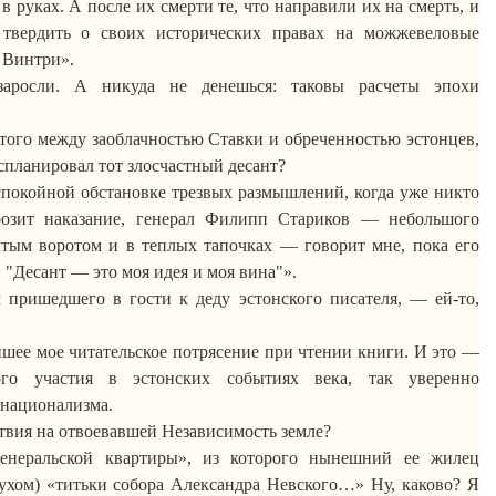
 руках. А после их смерти те, что направили их на смерть, и
 твердить о своих исторических правах на можжевеловые
и
Винтри
».
 заросли. А никуда не денешься: таковы расчеты эпохи
того
между
заоблачностью
Ставки и обреченностью эстонцев,
спланировал тот злосчастный десант?
спокойной обстановке трезвых размышлений, когда уже никто
озит наказание, генерал Филипп Стариков — небольшого
ытым воротом и в теплых тапочках — говорит мне, пока его
: "Десант — это моя идея и моя вина"».
 пришедшего в гости к деду эстонского писателя, — ей-то,
ее мое читательское потрясение при чтении книги. И это —
ого участия в эстонских событиях века, так уверенно
рнационализма.
ствия на отвоевавшей Независимость земле?
енеральской квартиры», из которого нынешний ее жилец
ухом) «
титьки
собора Александра Невского…» Ну, каково? Я