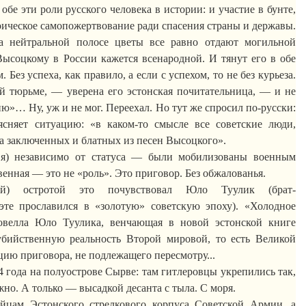
бе эти роли русского человека в истории: и участие в бунте,
ическое самопожертвование ради спасения страны и державы.
на нейтральной полосе цветы все равно отдают могильной
ысоцкому в России кажется всенародной. И тянут его в обе
 Без успеха, как правило, а если с успехом, то не без курьеза.
й тюрьме, — уверена его эстонская почитательница, — и не
ю»… Ну, уж и не мог. Переехал. Но тут же спросил по-русски:
сняет ситуацию: «в каком-то смысле все советские люди,
на заключенных и блатных из песен Высоцкого».
 я) независимо от статуса — были мобилизованы военным
енная — это не «роль». Это приговор. Без обжалованья.
ной) остротой это почувствовал
Юло
Туулик
(брат-
эте прославился в «золотую» советскую эпоху). «Холодное
новелла
Юло
Туулика
, венчающая в новой эстонской книге
убийственную реальность
В
торой мировой, то есть Великой
цию приговора, не подлежащего пересмотру...
4 года на полуострове
Сырве
: там гитлеровцы укрепились так,
но. А только — высадкой десанта с тыла. С моря.
ойцам Эстонского стрелкового корпуса Советской Армии, а