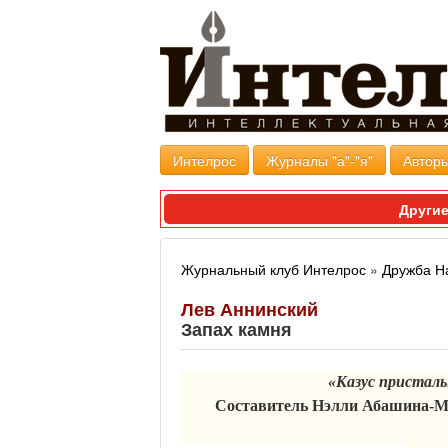
Интелрос
Журналы "а"-"я"
Авторы
Другие
Журнальный клуб Интелрос
»
Дружба Н
Лев Аннинский
Запах камня
«Казус присталь
Составитель Нэлли Абашина-Ме