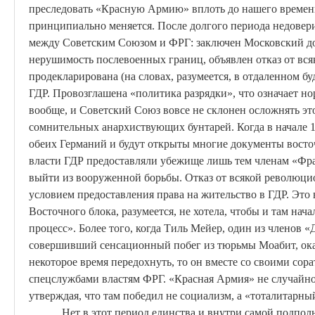
преследовать «Красную Армию» вплоть до нашего времени.
принципиально меняется. После долгого периода недовер
между Советским Союзом и ФРГ: заключен Московский дог
нерушимость послевоенных границ, объявлен отказ от вс
продекларирована (на словах, разумеется, в отдаленном 
ГДР. Провозглашена «политика разрядки», что означает 
вообще, и Советский Союз вовсе не склонен осложнять эт
сомнительных анархиствующих бунтарей. Когда в начале 
обеих Германий и будут открыты многие документы восто
власти ГДР предоставляли убежище лишь тем членам «Фр
выйти из вооруженной борьбы. Отказ от всякой революци
условием предоставления права на жительство в ГДР. Это 
Восточного блока, разумеется, не хотела, чтобы и там н
процесс». Более того, когда Тиль Мейер, один из членов 
совершивший сенсационный побег из тюрьмы
Моабит
, о
некоторое время передохнуть, то он вместе со своими со
спецслужбами властям ФРГ. «Красная Армия» не случайно
утверждая, что там победил не социализм, а «тоталитарн
Нет в этот период единства и внутри самой подпо