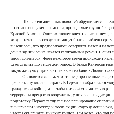
Шквал сенсационных новостей обрушивается на За
по стране вооруженные акции, проводимые группой люде
Красной Армии». Ошеломляющее впечатление на немцев п
когда в течение всего десяти минут были ограблены сразу
выяснилось, что предполагалось совершить налет и на четв
день в здании банка начался капитальный ремонт. Общая
тысяч
дойчмарок
. Через некоторое время происходит налет
удается взять 115 тысяч
дойчмарок
. В банке
Кайзерлаутерн
такую же сумму приносит им налет на банк в
Людвигсхав
Становится ясным, что это не разрозненные эксцесс
целью смену власти в стране. В Германии образовался «вн
гражданской войны, масштабы которой стремительно расш
террористы прекрасно вооружены, у них военная дисцип
подготовку. Поражает тщательное планирование операций:
выныривают ниоткуда и после акции, будто демоны ночи
удается обнаружить никаких концов. Тем более
,
что при п