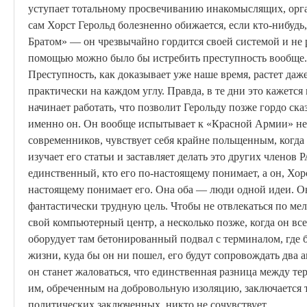
уступает тотальному просвечиванию инакомыслящих, орга
сам
Хорст
Герольд болезненно обижается, если кто-нибудь,
Братом» — он чрезвычайно гордится своей системой и не р
помощью можно было бы истребить преступность вообще.
Преступность, как доказывает уже наше время, растет даж
практически на каждом углу. Правда, в те дни это кажется
начинает работать, что позволит Герольду позже гордо ска
именно он. Он вообще испытывает к «Красной Армии» не
современников, чувствует себя крайне польщенным, когда 
изучает его статьи и заставляет делать это других членов
единственный, кто его по-настоящему понимает, а он,
Хор
настоящему понимает его. Она оба — люди одной идеи. Он
фантастически трудную цель. Чтобы не отвлекаться по мел
свой компьютерный центр, а несколько позже, когда он вс
оборудует там бетонированный подвал с терминалом, где 
жизни, куда бы он ни пошел, его будут сопровождать два а
он станет жаловаться, что единственная разница между т
им, обреченным на добровольную изоляцию, заключается то
политических заключенных, никто не сочувствует.