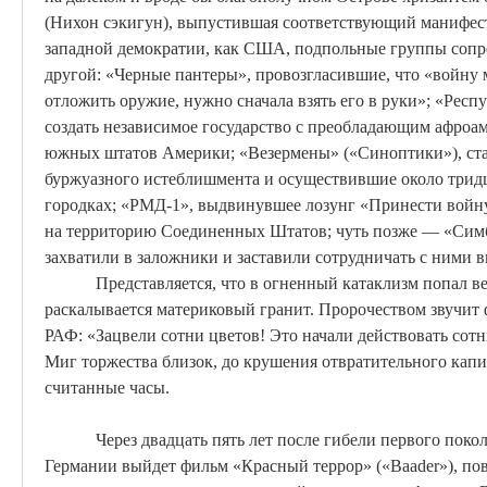
(
Нихон
сэкигун
), выпустившая соответствующий манифес
западной демократии, как США, подпольные группы сопр
другой:
«Черные пантеры», провозгласившие, что «войну 
отложить оружие, нужно сначала взять его в руки»; «Рес
создать независимое государство с преобладающим афроа
южных штатов Америки; «
Везермены
» («Синоптики»), ст
буржуазного истеблишмента и осуществившие около тридц
городках;
«РМД-1», выдвинувшее лозунг «Принести войну 
на территорию Соединенных Штатов; чуть позже — «
Сим
захватили в заложники и заставили сотрудничать с ними
Представляется, что в огненный катаклизм попал ве
раскалывается материковый гранит. Пророчеством звучит 
РАФ: «Зацвели сотни цветов! Это начали действовать со
Миг торжества близок, до крушения отвратительного капи
считанные часы.
Через двадцать пять лет после гибели первого пок
Германии выйдет фильм «Красный террор» («
Baader
»), п