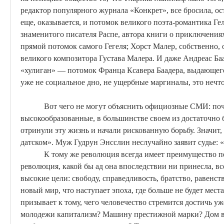
редактор популярного журнала «
Конкрет
», все бросила, о
еще, оказывается, и потомок великого поэта-романтика
Ге
знаменитого писателя
Распе
, автора книги о приключени
прямой потомок самого Гегеля;
Хорст
Малер, собственно,
великого композитора Густава Малера. И даже Андреас
Ба
«хулиган» — потомок Франца
Ксавера
Баадера
, выдающег
уже не социальное дно, не ущербные маргиналы, это неч
Вот чего не могут объяснить официозные СМИ: по
высокообразованные, в большинстве своем из достаточно
отринули эту жизнь и начали рискованную борьбу. Значит,
датском». Муж
Гудрун
Энсслин
неслучайно заявит судье: 
К тому же революция всегда имеет преимущество 
революция, какой бы ад она впоследствии ни принесла, в
высокие цели: свободу, справедливость, братство, равенст
новый мир, что наступает эпоха, где больше не будет мес
призывает к тому, чего человечество стремится достичь у
молодежи капитализм? Машину престижной марки? Дом в 