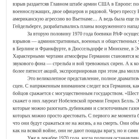
взрыв
раздаетсяв
Главном штабе армии США в Европе: по
военнослужащих, двое офицеров и рядовой. Через прессу 
американскую агрессию во Вьетнаме
… А
ведь была еще п
Гейдельберге, разрабатывались планы вооруженного напад
За вторую половину 1970 года боевики РАФ осущес
взрывов — административных, военных и общественных у
в Берлине и Франкфурте, в Дюссельдорфе и Мюнхене, в Э
Характерными чертами атмосферы Германии становятся к
звукового фона — стрельба и вой тревожных сирен. А к к
более пятисот акций, экспроприировав при этом два милл
Это великолепное представление, полное драматиз
сцен. С напряженным вниманием следит вся Германия, ка
бойцов сражается с могущественным государством. «Шест
скажет о них лауреат Нобелевской премии Генрих Белль. 
которые можно разогнать дубинками и слезоточивым газ
которых можно просто арестовать. С первого же момента
что они будут сражаться не на жизнь, а на смерть. Они об
как на всякой войне, они не дают пощады врагу, но и сами 
Уже в декабре 1970 года, когда полиция останавлив