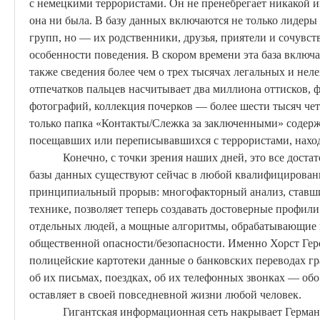
с немецкими террористами. Он не пренебрегает никакой 
она ни была. В базу данных включаются не только лидер
групп, но — их родственники, друзья, приятели и сочувс
особенности поведения. В скором времени эта база включа
также сведения более чем о трех тысячах легальных и нел
отпечатков пальцев насчитывает два миллиона оттисков,
фотографий, коллекция почерков — более шести тысяч че
только папка «Контакты/Слежка за заключенными» содержи
посещавших или переписывавшихся с террористами, нахо
Конечно, с точки зрения наших дней, это все
доста
базы данных существуют сейчас в любой квалифицированн
принципиальный прорыв: многофакторный анализ, ставш
технике, позволяет теперь создавать достоверные профил
отдельных людей, а мощные алгоритмы, обрабатывающие
общественной опасности/безопасности. Именно
Хорст
Гер
полицейские
картотеки
данные о банковских переводах гр
об их письмах, поездках, об их телефонных звонках — обо
оставляет в своей повседневной жизни любой человек.
Гигантская информационная сеть накрывает Герма