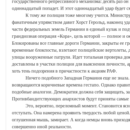
государственного репрессивного механизма: десять раз он
одиннадцатый попадет. И этот одиннадцатый удар будет 
К тому же полиция тоже многому учится. Министру
фанатичным упрямством давит
Хорст
Герольд,
наконец
уда
части федеральных земель Германии в единый кулак и под
грандиозная операция «Кора», цель которой — полное и 
Блокированы все главные дороги Германии, закрыты ее гр
временные блокпосты, взлетают полицейские вертолеты, 
улицы вооруженные патрули. Идет тотальная проверка до
доставлены в участки полиции для выяснения личности, ар
хоть тень подозрения в причастности к акциям РАФ.
Ничего подобного Западная Германия еще не знала.
возвращаются коричневые времена гестапо. Однако правит
подобные аналогии. Демократия должна себя защищать, за
Против
бандитствующих
анархистов будут приняты самые
Это, вероятно, переломный момент. Становится ясно
отступать. Она намерена проявить твердость любой ценой.
оглушенная мышь, замирает. А когда немцы вновь приходят
совершенно иной реальности.