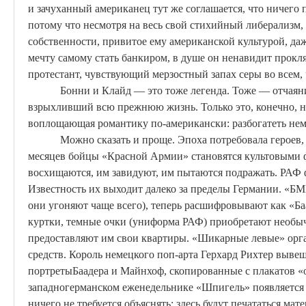
и
зачуханный
американец тут же соглашается, что ничего пл
потому
что
несмотря на весь свой стихийный либерализм, 
собственности, привитое ему американской культурой, да
мечту самому стать банкиром, в душе он ненавидит прокля
протестант, чувствующий мерзостный запах серы во всем,
Бонни
и Клайд — это тоже легенда. Тоже — отчаян
взрыхливший всю прежнюю жизнь. Только это, конечно, н
воплощающая романтику по-американски: разбогатеть не
Можно сказать и проще. Эпоха потребовала героев,
месяцев бойцы «Красной Армии» становятся культовыми 
восхищаются, им завидуют, им пытаются подражать. РАФ 
Известность их выходит далеко за пределы Германии. «
они угоняют чаще всего), теперь расшифровывают как «
Ба
куртки, темные очки (униформа РАФ) приобретают необы
предоставляют им свои квартиры. «Шикарные левые» орг
средств. Король немецкого поп-арта Герхард Рихтер выве
портреты
Баадера
и
Майнхоф
, скопированные с плакатов «
западногерманском еженедельнике «Шпигель» появляется
ничего не требуется объяснять: здесь будут печататься м