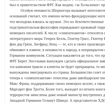
был и правительством ФРГ. Как видим, «за Хельсинки» пр
Особую ненависть Шпрингера вызывает интеллиге
оснований считает, что именно вечно фрондирующие инт
что молодежь взялась за оружие. Это их безответственные
подстрекательская философия оправдывает кровавый терр
немецких писателей. К числу «
симпатизантов
» относятся
литературного мира: Генрих Белль, Гюнтер
Грасс
, Гюнтер
фон
дер
Грюн
,
Зигфрид
Ленц
— те, кто в своих произведе
обвиняют в измене, в ненависти к народу, в неприкрытом
Германии коммунизм. Ситуация накаляется до того, что п
ФРГ
Бернт
Энгельман
вынужден сделать официальное заяв
эта кампания травли и клеветы не будет прекращена, то м
вынуждены эмигрировать из страны. Большинство газет отк
теперь к «
симпатизантам
»
отнесены
даже швейцарские пи
Макс
Фриш
, поддержавшие своих немецких коллег, а та
Маргарет фон
Тротта
. Более того, выходит из печати книг
террористов зачислены даже новый министр внутренних 
Западной Германии Гельмут Шмидт. А представители ХДС 