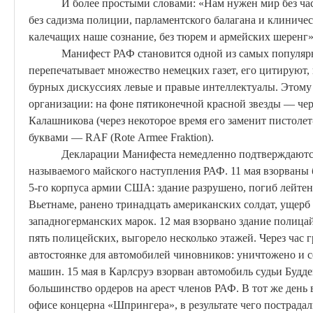
И более простыми словами: «Нам нужен мир без час
без садизма полиции, парламентского балагана и клиниче
калечащих наше сознание, без тюрем и армейских шеренг»
Манифест РАФ становится одной из самых популяр
перепечатывает множество немецких газет, его цитируют, 
бурных дискуссиях левые и правые интеллектуалы. Этому 
организации: на фоне пятиконечной красной звезды — чер
Калашникова (через некоторое время его заменит пистолет
буквами — RAF (
Rote
Armee
Fraktion
).
Декларации Манифеста немедленно подтверждаютс
называемого майского наступления РАФ. 11 мая взорваны
5-го корпуса армии США: здание разрушено, погиб лейтена
Вьетнаме, ранено тринадцать американских солдат, ущерб
западногерманских марок. 12 мая взорвано здание
полица
пять полицейских, выгорело несколько этажей. Через час 
автостоянке для автомобилей чиновников: уничтожено и с
машин. 15 мая в Карлсруэ взорван автомобиль судьи
Будде
большинство ордеров на арест членов РАФ. В тот же день 
офисе концерна «Шпрингера», в результате чего пострада