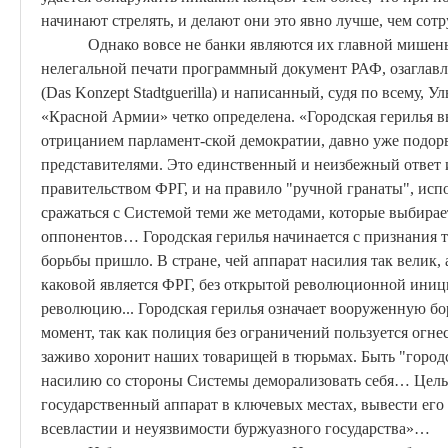
начинают стрелять, и делают они это явно лучше, чем сот
Однако вовсе не банки являются их главной мишень
нелегальной печати программный документ РАФ, озаглав
(
Das
Konzept
Stadtguerilla
) и написанный, судя по всему,
Ул
«Красной Армии» четко определена. «Городская герилья 
отрицанием
парламент-ской
демократии, давно уже подор
представителями. Это единственный и неизбежный ответ 
правительством ФРГ, и на правило "ручной гранаты", исп
сражаться с Системой теми же методами, которые выбира
оппонентов… Городская герилья начинается с признания 
борьбы пришло. В стране, чей аппарат насилия так велик,
каковой является ФРГ, без открытой революционной иниц
революцию... Городская герилья означает вооруженную бо
момент, так как полиция без ограничений пользуется огн
заживо хоронит наших товарищей в тюрьмах. Быть "городс
насилию со стороны Системы деморализовать себя… Цель 
государственный аппарат в ключевых местах, вывести его 
всевластии и неуязвимости буржуазного государства»…