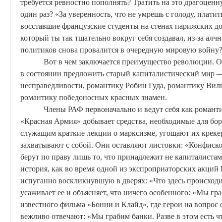
требуется ревностно пополнять? Тратить на это драгоценну
один раз? «За уверенность, что не умрешь с голоду,
платит
восставшие французские студенты на стенах парижских до
который ты так тщательно вокруг себя создавал, из-за а
политиков снова провалится в очередную мировую войну
Вот в чем заключается преимущество революции. О
в состоянии предложить старый капиталистический мир 
несправедливости, романтику Робин Гуда, романтику Вил
романтику победоносных красных знамен.
Члены РАФ первоначально и ведут себя как романти
«Красная Армия» добывает средства, необходимые для бо
служащим краткие лекции о марксизме, угощают их креке
захватывают с собой. Они оставляют листовки: «Конфиско
берут по праву лишь то, что принадлежит не капиталистам
история, как во время одной из экспроприаторских акци
испуганно воскликнувшую в дверях: «Что здесь происходит
усаживает ее и объясняет, что ничего особенного: «Мы гр
известного фильма «
Бонни
и Клайд», где герои на вопрос 
вежливо отвечают: «Мы грабим банки. Разве в этом есть ч