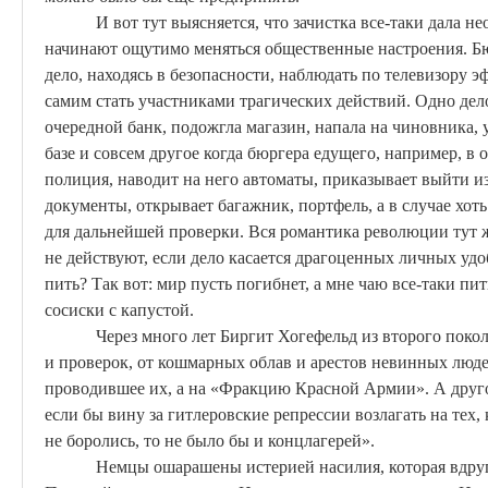
И вот тут выясняется, что зачистка все-таки дала 
начинают ощутимо меняться общественные настроения.
Б
дело, находясь в безопасности, наблюдать по телевизору 
самим стать участниками трагических действий. Одно дел
очередной банк, подожгла магазин, напала на чиновника,
базе и совсем
другое
когда бюргера едущего, например, в 
полиция, наводит на него автоматы, приказывает выйти и
документы, открывает багажник, портфель, а в случае хот
для дальнейшей проверки. Вся романтика революции тут ж
не действуют, если дело касается драгоценных личных уд
пить? Так вот: мир пусть погибнет, а мне чаю все-таки п
сосиски с капустой.
Через много лет
Биргит
Хогефельд
из второго покол
и проверок, от кошмарных облав и арестов невинных люде
проводившее их, а на «Фракцию Красной Армии». А друго
если бы вину за гитлеровские репрессии возлагать на тех,
не боролись, то не было бы и концлагерей».
Немцы ошарашены истерией насилия, которая вдруг