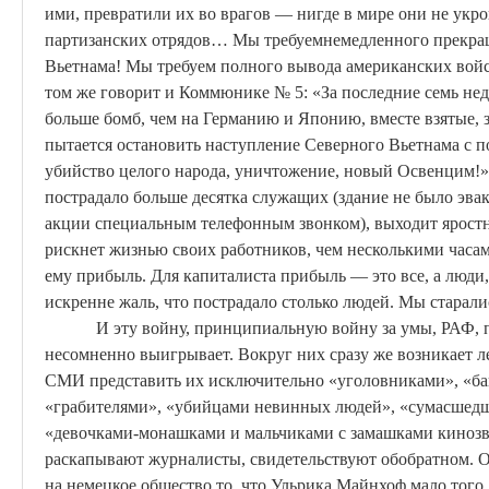
ими, превратили их во врагов — нигде в мире они не
укро
партизанских отрядов… Мы требуем
немедленного прекра
Вьетнама! Мы требуем полного вывода американских вой
том же говорит и Коммюнике № 5: «За последние семь н
больше бомб, чем на Германию и Японию, вместе взятые, 
пытается остановить наступление Северного Вьетнама с 
убийство целого народа, уничтожение, новый Освенцим!»
пострадало больше десятка служащих (здание не было эва
акции специальным телефонным звонком), выходит ярост
рискнет жизнью своих работников, чем несколькими часам
ему прибыль. Для капиталиста прибыль — это все, а люди
искренне жаль, что пострадало столько людей. Мы старали
И эту войну, принципиальную войну за умы, РАФ,
несомненно выигрывает. Вокруг них сразу же возникает л
СМИ представить их исключительно «уголовниками», «ба
«грабителями», «убийцами невинных людей», «сумасшедш
«девочками-монашками и мальчиками с замашками кинозве
раскапывают журналисты, свидетельствуют
об
обратном.
О
на немецкое общество то, что
Ульрика
Майнхоф
мало того,