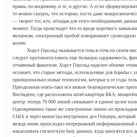
правы, по-видимому, и те, и другие. А если сформулирова
то можно сказать, что историю, пусть даже микроскопич
— творит тот, кто, обладая для этого необходимыми данн
момент. Тогда происходит что-то вроде короткого замыкани
механизм, электронный пробой поворачивает громоздкую
колею.
Хорст
Герольд оказывается точь-в-точь на своем ме
следует противопоставить еще б
о
льшую одержимость, фан
отчаянный фанатизм.
Хорст
Герольд наделен обоими этими
осознает, что старые методы, используемые для борьбы с у
принципиально новые технологии, которые в те годы толь
Преодолевая опять-таки все вязкие бюрократические препо
Висбадене, где расположена штаб-квартира БКА, мощней
центр: теперь 70 000 линий связывают в единое целое пол
Одновременно такие же электронные линии он прокладыв
США и через министра внутренних дел
Геншера
, который
между ними происходил непрерывный информационный об
накапливать гигантскую базу данных, куда заносятся все де