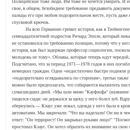
Полицейские тоже люди. Им тоже не хочется умирать. И ес
свое, в общем, безобидное требование предъявить докумен
пальцы его при любом подозрительном жесте, пусть даже 
спусковой крючок.
На всю Германию гремит история, как в Тюбингене
семнадцатилетний подросток Ричард
Эппле
, который ник
не остановился по требованию полиции,
потому
что у нег
история, как был задержан профессор социологии, поскол
молодежь не тому». Облавы, которые теперь идут чередой
Подсчитано, что за период 1971—1978 годов в них погибл
немецких граждан. Одни «недостаточно быстро подняли р
«подозрительно оглядывались по сторонам», третьи также
можно было предполагать, что собираются выхватить пист
сумасшедших дней. «Мы шли мимо "
Кауфхофа
" (название
тащился сзади: он держался за щеку, у него болел зуб. Вд
обернулись — Клаус уже лежал, одежда у него была в кро
автоматами. Мы закричали: "Что вы наделали! Он ни в че
ответ: "Он террорист! Он закрывал руками лицо!" "Посмот
простонал Клаус. Он хотел обратить их внимание на свои