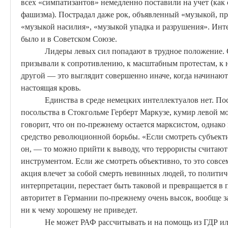
всех «
симпатизантов
» немедленно поставили на учет (как 
фашизма). Пострадал даже рок, объявленный «музыкой, п
«музыкой насилия», «музыкой упадка и разрушения». Инте
было и в Советском Союзе.
Лидеры левых сил попадают в трудное положение. 
призывали к сопротивлению, к масштабным протестам, к
другой — это выглядит совершенно иначе, когда начинают
настоящая кровь.
Единства в среде немецких интеллектуалов нет. По
посольства в Стокгольме Герберт Маркузе, кумир левой м
говорит, что он по-прежнему остается марксистом, однако
средство революционной борьбы. «Если смотреть субъект
он, — то можно прийти к выводу, что террористы считаю
инструментом. Если же смотреть объективно, то это совсем
акция влечет за собой смерть невинных людей, то политич
интерпретации, перестает быть таковой и превращается в
авторитет в Германии по-прежнему очень высок, вообще за
ни к чему хорошему не приведет.
Не может РАФ рассчитывать и на помощь из ГДР ил