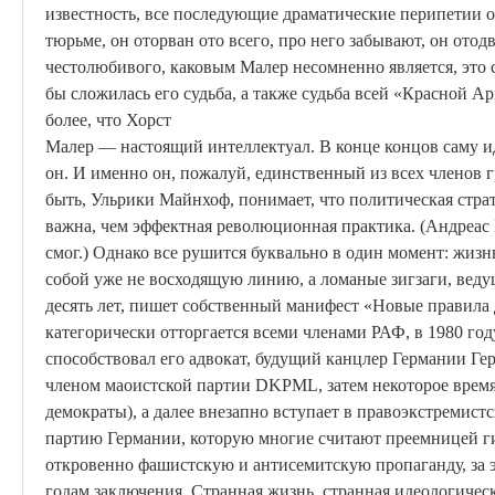
известность, все последующие драматические перипетии о
тюрьме, он оторван ото всего, про него забывают, он отод
честолюбивого, каковым
Малер
несомненно является, это 
бы сложилась его судьба, а также судьба всей «Красной А
более
,
что
Хорст
Малер — настоящий интеллектуал. В конце
концов
саму и
он. И именно он, пожалуй, единственный из всех членов 
быть,
Ульрики
Майнхоф
, понимает, что политическая стр
важна, чем эффектная революционная практика. (Андреас
смог.) Однако все рушится буквально в один момент: жизн
собой уже не восходящую линию, а ломаные зигзаги, вед
десять лет, пишет собственный манифест «Новые правила
категорически отторгается всеми членами РАФ, в 1980 год
способствовал его адвокат, будущий канцлер Германии Ге
членом
маоистской
партии DKPML, затем некоторое время
демократы), а далее внезапно вступает в правоэкстреми
партию Германии, которую многие
считают преемницей г
откровенно фашистскую и антисемитскую пропаганду, за э
годам заключения. Странная жизнь, странная идеологичес