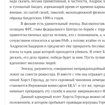
надо сказать, весьма примитивный, в частности, Андреас
и
туповатый
бандит, изрекающий время от времени карик
внешне, по сытой своей, тяжелой, малоподвижной физион
образца бандитских 1990-х годов.
В фильме есть удивительный эпизод. Высокопост
полиции ФРГ, глава федерального Центра по борьбе с те
правительственных кругах человек, кто с пониманием, а, 
сочувствием относится к целям РАФ, а потому втайне от н
Андреасом
Баадером
и предлагает ему прекратить бессмы
плоха та идея, ради которой приходится убивать. В ответ
Б
дескать, его дело правое, победа будет за ним. Пусть лучше
вдохновит миллионы людей.
Эпизод, разумеется, совершенно неправдоподобный
лежит на совести режиссера. И вместе с тем она отражает 
некий
Хорст
Герольд, до того скромный чиновник немец
1
становится Верховным комиссаром БКА
и тут же, преод
начинает превращать эту службу в аналог американского 
Данный карьерный взлет
Хорста
Герольда можно об
положением, в котором пребывает правящая верхушка Герм