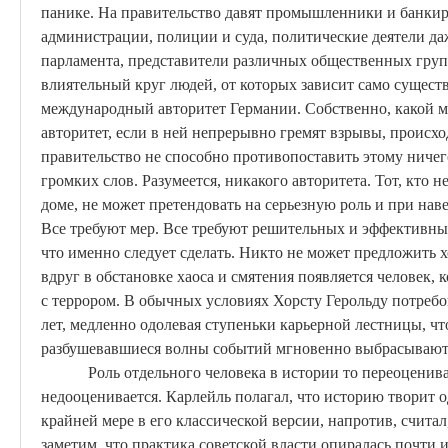
панике. На правительство давят промышленники и банки
администрации, полиции и суда, политические деятели да
парламента, представители различных общественных груп
влиятельный круг людей, от которых зависит само сущест
международный авторитет Германии. Собственно, какой 
авторитет, если в ней непрерывно гремят взрывы, происхо
правительство не способно противопоставить этому ниче
громких слов. Разумеется, никакого авторитета. Тот, кто н
доме, не может претендовать на серьезную роль и при на
Все требуют мер. Все требуют решительных и эффективных
что именно следует сделать. Никто не может предложить 
вдруг в обстановке хаоса и смятения появляется человек, к
с террором. В обычных условиях
Хорсту
Герольду потребо
лет, медленно одолевая ступеньки карьерной лестницы, что
разбушевавшиеся волны событий мгновенно выбрасывают 
Роль отдельного человека в истории то переоценива
недооценивается.
Карлейль
полагал, что историю творит 
крайней
мере
в его классической версии, напротив, считал
заметим, что практика советской власти опиралась почти