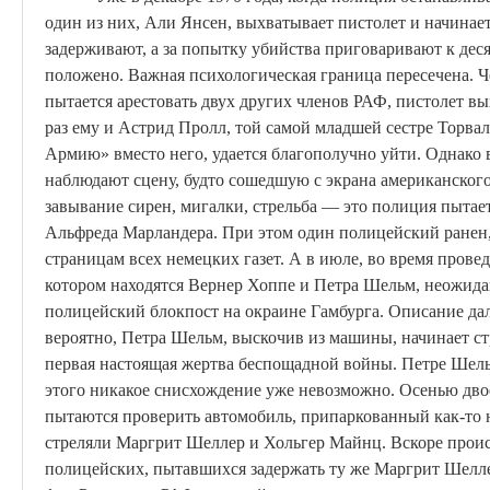
один из них, Али
Янсен
, выхватывает пистолет и начинает
задерживают, а за попытку убийства приговаривают к деся
положено. Важная психологическая граница пересечена. Че
пытается арестовать двух других членов РАФ, пистолет 
раз ему и
Астрид
Пролл
, той самой младшей сестре
Торвал
Армию» вместо него, удается благополучно уйти. Однако 
наблюдают сцену, будто сошедшую с экрана американского
завывание сирен,
мигалки
, стрельба — это полиция пытае
Альфреда
Марландера
. При этом один полицейский ранен,
страницам всех немецких газет. А в июле, во время прове
котором находятся Вернер
Хоппе
и Петра
Шельм
, неожида
полицейский блокпост на окраине Гамбурга. Описание да
вероятно, Петра
Шельм
, выскочив из машины, начинает
ст
первая настоящая жертва беспощадной войны.
Петре
Шел
этого никакое снисхождение уже невозможно. Осенью двое
пытаются проверить автомобиль, припаркованный как-то н
стреляли
Маргрит
Шеллер
и
Хольгер
Майнц. Вскоре происх
полицейских, пытавшихся задержать ту же
Маргрит
Шелл