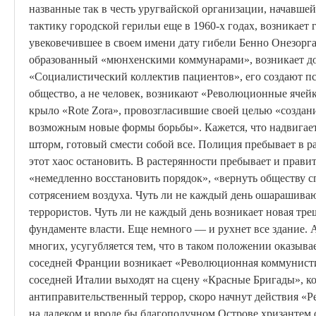
названные так в честь уругвайской организации, начавш
тактику городской герильи еще в 1960-х годах, возникает
увековечившее в своем имени дату гибели
Бенно
Онезорг
образованный «мюнхенскими коммунарами», возникает до
«Социалистический коллектив пациентов», его создают пс
общество, а не человек, возникают
«Революционные ячейк
крыло «
Rote
Zora
», провозгласившие своей целью «создан
возможным новые формы борьбы». Кажется, что надвигает
шторм, готовый смести собой все. Полиция пребывает в ра
этот хаос остановить. В растерянности пребывает и прави
«немедленно восстановить порядок», «вернуть обществу с
сотрясением воздуха. Чуть ли не каждый день
ошарашива
террористов. Чуть ли не каждый день возникает новая тре
фундаменте власти. Еще немного — и рухнет все здание. 
многих, усугубляется тем, что в таком положении оказыва
соседней Франции возникает «Революционная коммунистич
соседней Италии выходят на сцену «Красные Бригады», к
антиправительственный террор, скоро начнут действия «
на далеком и вроде бы благополучном Острове хризантем