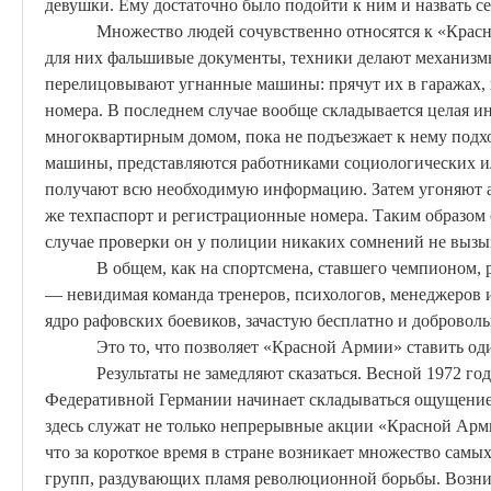
девушки. Ему достаточно было подойти к ним и назвать се
Множество людей сочувственно относятся к «Крас
для них фальшивые документы, техники делают механизм
перелицовывают угнанные машины: прячут их в гаражах
номера. В последнем случае вообще складывается целая и
многоквартирным домом, пока не подъезжает к нему подхо
машины, представляются работниками социологических и
получают всю необходимую информацию. Затем угоняют ан
же техпаспорт и регистрационные номера. Таким
образом
случае проверки он у полиции никаких сомнений не вызы
В общем, как на спортсмена, ставшего чемпионом,
— невидимая команда тренеров, психологов, менеджеров 
ядро
рафовских
боевиков, зачастую бесплатно и доброволь
Это то, что позволяет «Красной Армии» ставить од
Результаты не замедляют сказаться. Весной 1972 г
Федеративной Германии начинает складываться ощущение,
здесь служат не только непрерывные акции «Красной Армии
что за короткое время в стране возникает множество сам
групп, раздувающих пламя революционной борьбы.
Возни