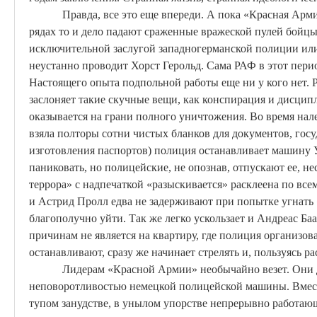
Правда, все это еще впереди. А пока «Красная Арм
рядах то и дело падают сраженные вражеской пулей бойцы
исключительной заслугой западногерманской полиции ил
неустанно проводит
Хорст
Герольд. Сама РАФ в этот пери
Настоящего опыта подпольной работы еще ни у кого нет.
заслоняет такие скучные вещи, как конспирация и дисцип
оказывается на грани полного уничтожения. Во время нал
взяла полторы сотни чистых бланков для документов, госу
изготовления паспортов) полиция останавливает машину
паниковать, но полицейские, не опознав, отпускают ее, не
террора» с надпечаткой «разыскивается» расклеена по все
и
Астрид
Пролл
едва не задерживают при попытке угнать 
благополучно уйти. Так же легко ускользает и Андреас
Баа
причинам не является на квартиру, где полиция организовала
останавливают, сразу же начинает стрелять и, пользуясь р
Лидерам «Красной Армии» необычайно везет. Они 
неповоротливостью немецкой полицейской машины. Вместе
тупом занудстве, в унылом упорстве непрерывно работающ