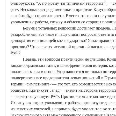
близорукость. "
А
по-моему, ты типичный террорист", — ск
раз». Несколько лет родственники и приятели Клауса обра
какой-нибудь справедливости. Вместо этого они получил
увольнения с работы, слежку и обыски со стороны полици
Безумие тотальных репрессий достигает предела. Ле
раздробленная, все чаще и чаще ставит вопросы, ответить н
демократия или полицейское государство? У нас правит за
произвол? Что является истинной причиной насилия — д
РАФ?
Правда, эти вопросы практически не слышны. Кон
западногерманских газет, и шизофреническая истерия, кот
подливает масла в огонь. Удар наносится не только по те
подвергаются все представители левых движений в Герма
термин «
симпатизант
» — это тот, кто осмеливается выска
обществе. Критикует Запад — значит на стороне террори
—
значит
сочувствует РАФ. Против «
симпатизантов
» идет
Их запугивают, их увольняют с работы, организуют давле
из немецких учителей, например, будет уволен только за т
Заключительного акта международного Совещания в Хель