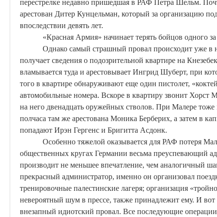
перестрелке недавно пришедшая в РАФ Петра
Шельм
. Поч
арестован
Дитер
Кунцельман
, который за организацию по
впоследствии девять лет.
«Красная Армия» начинает терять бойцов одного за
Однако самый страшный провал происходит уже в н
получает сведения о подозрительной квартире на
Кнезебе
вламывается туда и арестовывает
Ингрид
Шуберт, при кот
того в квартире обнаруживают еще один пистолет, «кокт
автомобильные номера. Вскоре в квартиру звонит
Хорст
Ма
на него двенадцать оружейных стволов. При Малере тоже 
полчаса там же арестована Моника
Берберих
, а затем в ка
попадают
Ирэн
Гергенс
и
Бригитта
Асдонк
.
Особенно тяжелой оказывается
для
РАФ
потеря Мал
общественных кругах Германии весьма преуспевающий адво
производит не меньшее впечатление, чем аналогичный ш
прекрасный администратор, именно он организовал поезд
тренировочные палестинские лагеря; организация «тройно
невероятный шум в прессе, также принадлежит ему. И во
внезапный
идиотский
провал. Все последующие операции