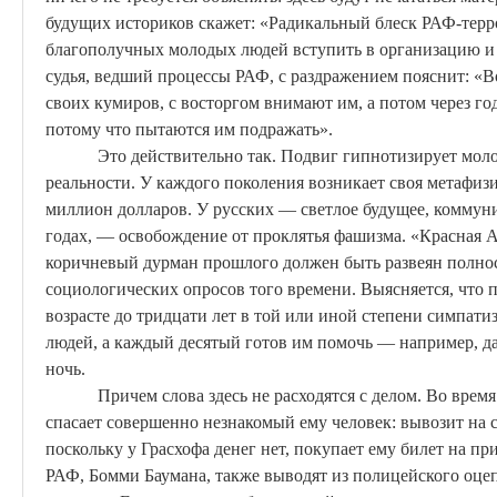
будущих историков скажет: «Радикальный блеск
РАФ-терр
благополучных молодых людей вступить в организацию и 
судья, ведший процессы РАФ, с раздражением пояснит: «Во
своих кумиров, с восторгом внимают им, а потом через год
потому что пытаются им подражать».
Это действительно так. Подвиг гипнотизирует мол
реальности. У каждого поколения возникает своя метафиз
миллион долларов. У русских — светлое будущее, коммун
годах, — освобождение от проклятья фашизма. «Красная 
коричневый дурман прошлого должен быть развеян полно
социологических опросов того времени. Выясняется, что 
возрасте до тридцати лет в той или иной степени симпат
людей, а каждый десятый готов им помочь — например, да
ночь.
Причем слова здесь не расходятся с делом. Во вре
спасает совершенно незнакомый ему человек: вывозит на 
поскольку у
Грасхофа
денег нет, покупает ему билет на п
РАФ,
Бомми
Баумана, также выводят из полицейского оце