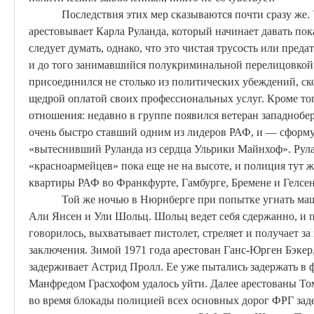
Последствия этих мер сказываются почти сразу же.
арестовывает Карла
Руланда
, который начинает давать по
следует думать, однако, что это чистая трусость или пред
и до того занимавшийся полукриминальной перелицовкой
присоединился не столько из политических убеждений, ск
щедрой оплатой своих профессиональных услуг. Кроме того
отношения: недавно в группе появился ветеран западно
очень быстро ставший одним из лидеров РАФ, и — сформ
«вытеснивший
Руланда
из сердца
Ульрики
Майнхоф
».
Рул
«красноармейцев» пока еще не на высоте, и полиция тут 
квартиры РАФ во Франкфурте, Гамбурге, Бремене и
Гелсе
Той же ночью в Нюрнберге при попытке угнать ма
Али
Янсен
и
Ули
Шольц
.
Шольц
ведет себя сдержанно, и 
говорилось, выхватывает пистолет, стреляет и получает з
заключения. Зимой 1971 года
арестован
Ганс-Юрген
Бэкер
задерживает
Астрид
Пролл
. Ее уже пытались задержать в ф
Манфредом
Грасхофом
удалось уйти. Далее арестованы Т
во время блокады полицией всех основных дорог ФРГ за