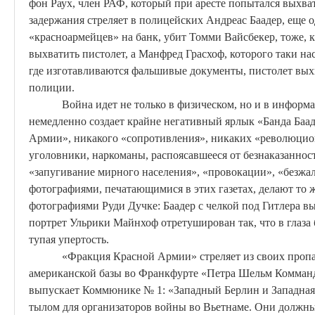
фон
Раух
, член РАФ, который при аресте попытался выхва
задержания стреляет в полицейских Андреас
Баадер
, еще 
«красноармейцев» на банк, убит Томми
Вайсбекер
, тоже, 
выхватить пистолет, а Манфред
Грасхоф
, которого таки н
где изготавливаются фальшивые документы, пистолет выхв
полиции.
Война идет не только в физическом, но и в информ
немедленно создает крайне негативный ярлык «Банда
Баа
Армии», никакого «сопротивления», никаких «революци
уголовники, наркоманы, распоясавшееся от безнаказанност
«запугивание мирного населения», «провокации», «безжа
фотографиями, печатающимися в этих газетах, делают то же
фотографиями
Руди
Дучке
:
Баадер
с челкой под Гитлера вы
портрет
Ульрики
Майнхоф
отретуширован так, что в глаза
тупая
упертость
.
«Фракция Красной Армии» стреляет из своих пропа
американской базы во Франкфурте «Петра
Шельм
Комман
выпускает Коммюнике № 1: «Западный Берлин и Западная
тылом для организаторов войны во Вьетнаме. Они должны