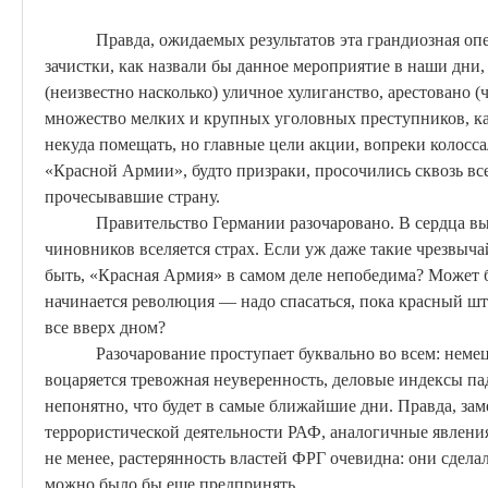
Правда, ожидаемых результатов эта грандиозная оп
зачистки, как назвали бы данное мероприятие в наши дни,
(неизвестно насколько) уличное хулиганство, арестовано (
множество мелких и крупных уголовных преступников, 
некуда помещать, но главные цели акции, вопреки колосс
«Красной Армии», будто призраки, просочились сквозь вс
прочесывавшие страну.
Правительство Германии разочаровано. В сердца 
чиновников вселяется страх. Если уж даже такие чрезвыч
быть, «Красная Армия» в самом
деле
непобедима? Может б
начинается революция — надо спасаться, пока красный што
все вверх дном?
Разочарование проступает буквально во всем: немец
воцаряется тревожная неуверенность, деловые индексы па
непонятно, что будет в самые ближайшие дни. Правда, заме
террористической деятельности РАФ, аналогичные явления
не менее, растерянность властей ФРГ очевидна: они сделали
можно было бы еще предпринять.