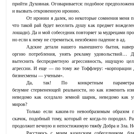
прийти Духовная. Оговаривается: подобное предположен
и вызвать откровенную иронию.
От иронии я далек, но некоторые сомнения меня п
что такой рай будет веселить душу как предмет вождел
лошади). Да и мой собеседник повторяет за мудрецами пр
но если к нему не стремиться, неизбежно падение в ад.
Адские детали нашего нынешнего бытия, навер
оргию потребления, унять рекламу удовольствий
… Д
вытеснить беспредметную агрессивность, ищущую цел
агрессии. И еще — по тому же
Тоффлеру
: «корпорации 
бизнесмены — ученым».
Да, так! По конкретным параметр
безумие
стервенеющей
реальности, но как изменить изн
неведомо как оседлало земной шарик, неведомо как у
миров?
Только если каким-то невообразимым образом 
скачок, подобный тому, который ее когда-то породил. Ра
продолжит вечную и непостижимую тяжбу Добра и Зла. Не
Расстаюсь с моим казахским собеседником, бл