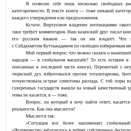
Я позволю себе лишь несколько свободных ра
категоричности. В тексте книги — тоже никакой категори
каждого утверждения или предположения.
Кстати. Виртуозное владение интонациями такого
таки требует комментария. Наш казахский друг писал кни
его русским языком — так он им владеет. Что 
с
Сейдахметом
Куттыкадамом
по свободно избираемым мн
Мой первый вопрос: что можно сказать о нынешне
народов — в глобальном масштабе? То
есть
оставив в 
описанные в последней части книги). Пережитый с
не
тюркский дух взбунтовался против тоталитаризма, бун
почувствовала острые симптомы распада. С той поры в
суверенных государств вышли на новый качественный у
темы не касается, я — тоже.
Вопрос, на который я хочу найти ответ, касается
реальности. Как она мыслится?
Мыслится так:
«Ситуация все более напоминает глобальн
«Человечество заблудилось в дебрях собственных беспол