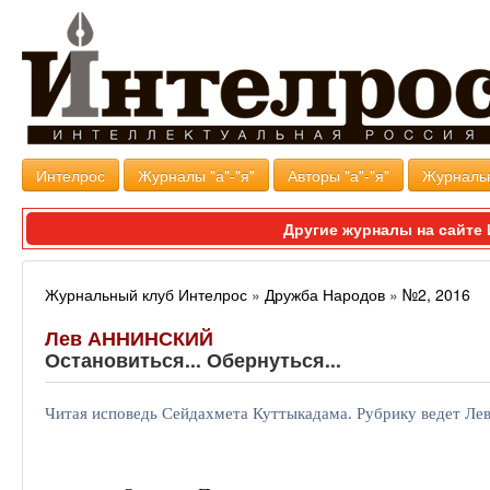
Интелрос
Журналы "а"-"я"
Авторы "а"-"я"
Журналь
Другие журналы на сайт
Журнальный клуб Интелрос
»
Дружба Народов
»
№2, 2016
Лев АННИНСКИЙ
Остановиться... Обернуться...
Читая исповедь Сейдахмета Куттыкадама. Рубрику ведет