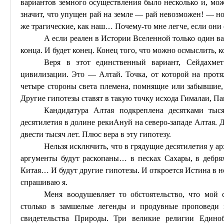
вариантов земного осуществления было несколько и, мо
значит, что упущен рай на земле — рай невозможен! — н
же трагические, как наш
… П
очему-то мне легче, если они 
А если реален в Истории Вселенной только один в
конца. И будет конец. Конец того, что можно осмыслить, к
Веря в этот единственный вариант,
Сейдахмет
цивилизации. Это — Алтай. Точка, от которой на протя
четыре стороны света племена, помнящие или забывшие, к
Другие гипотезы ставят в такую точку исхода Гималаи, 
Кандидатура Алтая подкреплена десятками тыся
десятилетия в долине реки
Ануй
на северо-западе Алтая. 
двести тысяч лет. Плюс вера в эту гипотезу.
Нельзя исключить, что в грядущие десятилетия у ар
аргументы будут раскопаны… в песках Сахары, в дебря
Китая
… И
будут другие гипотезы. И откроется Истина в 
спрашиваю я.
Меня воодушевляет то обстоятельство, что мой 
столько в замшелые легенды и
продувные
проповеди и
свидетельства Природы. Три великие религии Едино