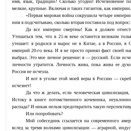
имя, язык, традиции? Сколько угодно! Исчезновение по
мелкие, крупные. Включая и таких гигантов, как империи.
«Первая мировая война сокрушила четыре империи
ним я подсчитываю, сколько вторая поставила под вопрос
Да все империи смертны! Как я должен отнест
Утешаться тем, что в 21-м веке останется великим тол
утешает: я родился и вырос не в Китае, а в России, 
империй 20-го века. И я не просто принял факт своей на
выбрал. Это мое личное решение: я — русский. Если исче
личности утратится. Личность жива, пока жива ее дух
Россия не исчезла.
И вот в уголке этой моей веры в Россию — скребе
исчезнет!
Да что ж делать, если человеческая цивилизация
Истоку в книге потомственного кочевника, неуклонн
распада? И никак нельзя предотвратить такую перспекти
Или попробовать?
Мой собеседник ссылается на современного аме
вслед за тремя волнами цивилизации — аграрной, инд