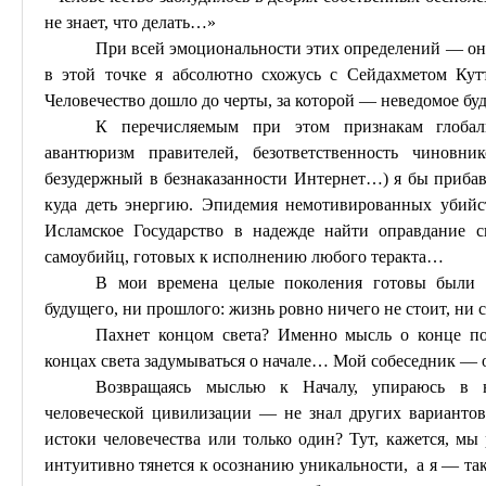
не знает, что делать…»
При всей эмоциональности этих определений — они
в этой точке я абсолютно схожусь с
Сейдахметом
Кут
Человечество дошло до черты, за которой — неведомое буд
К перечисляемым при этом признакам глобал
авантюризм правителей, безответственность чиновни
безудержный в безнаказанности Интернет…) я бы прибав
куда деть энергию. Эпидемия немотивированных убийс
Исламское Государство в надежде найти оправдание с
самоубийц, готовых к исполнению любого теракта…
В мои времена целые поколения готовы были 
будущего, ни прошлого: жизнь ровно ничего не стоит, ни 
Пахнет концом света? Именно мысль о конце по
концах света задумываться о начале… Мой собеседник — 
Возвращаясь мыслью к Началу, упираюсь в н
человеческой цивилизации — не знал других вариантов
истоки человечества или только один? Тут, кажется, м
интуитивно тянется к осознанию уникальности,
а я — та