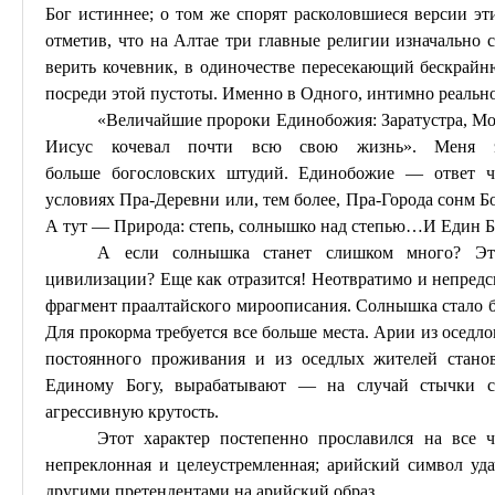
Бог
истиннее
; о том же спорят расколовшиеся версии эт
отметив, что на Алтае три главные религии изначально 
верить кочевник, в одиночестве пересекающий бескрай
посреди этой пустоты. Именно в
О
дного, интимно реаль
«Величайшие пророки Единобожия: Заратустра, Мо
Иисус кочевал почти всю свою жизнь». Меня эт
больше
богословских
штудий
. Единобожие — ответ че
условиях
Пра-Деревни
или, тем более,
Пра-Города
сонм Бо
А тут — Природа: степь, солнышко над степью
…И
Един Б
А если солнышка станет слишком много? Это
цивилизации? Еще как отразится! Неотвратимо и непред
фрагмент праалтайского
мироописания
. Солнышка стало б
Для прокорма требуется все больше места. Арии из оседло
постоянного проживания и из оседлых жителей стано
Единому Богу, вырабатывают — на случай стычки 
агрессивную крутость.
Этот характер постепенно прославился на все ч
непреклонная и целеустремленная; арийский символ уд
другими претендентами на арийский образ.