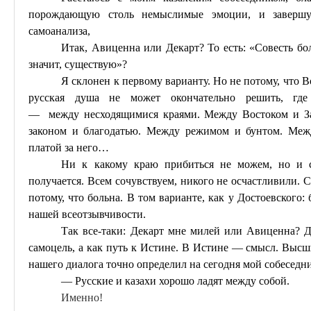
порождающую столь немыслимые эмоции, и завершу 
самоанализа,
Итак, Авиценна или Декарт? То есть: «Совесть б
значит, существую»?
Я склонен к первому варианту. Но не потому, что В
русская душа не может окончательно решить, гд
—
между
несходящимися
краями. Между Востоком и З
законом и благодатью. Между режимом и бунтом. Ме
платой за него…
Ни к какому краю прибиться не можем, но и с
получается. Всем сочувствуем, никого не осчастливили. Со
потому, что больна. В том варианте, как у Достоевского:
нашей
всеотзывчивости
.
Так все-таки: Декарт мне милей или Авиценна? 
самоцель, а как путь к Истине. В Истине — смысл. Выс
нашего диалога точно определил на сегодня мой собеседн
— Русские и казахи хорошо ладят между собой.
Именно!