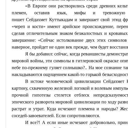
«В Европе они растворились среди древних кельт
племен, оставив язык, мифы и тревожну
пишет
Сейдахмет
Куттыкадам
и завершает свой этюд фр
«череп и кости» имеют арийское происхождение, перен
сделав отличительным знаком безжалостных и кровавых
завершение: «Сейчас истолкование двух этих символов
наверное, пройдет не один век прежде, чем будет восстан
Я бы добавил: сейчас, когда реваншисты демонстра
мировой войны, эти символы в гитлеровской окраске оп
небе по-прежнему гуляет солнышко?.. На мое сознание т
накладываются ощущением какой-то горькой безысходнос
В истоке человеческой цивилизации
Сейдахмет
картину, схваченную железной логикой и волевым импульс
прочной гипотезы стелется отблеск непредсказуемо
эпического разворота мировой цивилизации по ходу разв
растрат и утрат. Куда исчезают племена и народы? Же
соседей-завоевателей. Если сопротивляются.
И все?! А если иные исчезают добровольно, прин