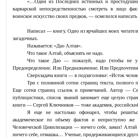
«…Один из Последних истинных и простодушны
варварской непосредственностью смотреть в лицо фа
воинское искусство своих предков, — осмелился написать
Написал — книгу. Одно из ярчайших моих читател
загадочных.
Называется: «Дао Алтая».
Что такое Алтай, объяснять не надо.
Что такое Дао — пожалуй, надо (чтобы не ув
Предопределение. Или Предназначение. Или Предпочтени
Сверхзадача книги — в подзаголовке: «Исток чело
Три с половиной сотни страниц текста, полного п
Еще сотня страниц ссылок и примечаний. Автор —
Се
публицистики, список званий занимает еще целую стран
книги — Сергей Ключников — тоже академик, российский
Я еще не настолько
офонарел
, чтобы решитьс
академическое по объему фактов и неприступно же 
Человеческой Цивилизации — ничего себе, замах! Алтай
ничего себе, отмашка… Ученые, придерживающиеся других