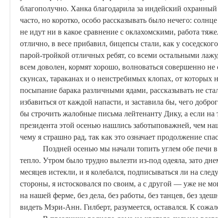
благополучно.
Ханка
благодарила за индейский охранный а
часто, но коротко, особо рассказывать было нечего: солнце
не
идут
ни в какое сравнение с
оклахомскими
, работа тяж
отлично, в весе прибавил, бицепсы стали, как у соседског
парой-тройкой отличных ребят, со всеми остальными лажу,
всем
доволен
, кормят хорошо, волноваться совершенно не 
скунсах, тараканах и о неистребимых клопах, от которых 
посыпание барака различными ядами, рассказывать не ста
избавиться от каждой напасти, и заставила бы, чего доброг
бы строчить жалобные письма лейтенанту
Дику
, а если на
президента этой осенью нашлись заботы
поважней
, чем на
чему я страшно рад, так как это означает продолжение сп
Поздней осенью мы начали топить углем обе печи в
тепло. Утром было трудно вылезти из-под одеяла, зато дн
месяцев истекли, и я колебался, подписываться ли на сле
стороны, я истосковался
по
своим
, а с другой — уже не мо
на нашей ферме, без дела, без работы, без танцев, без здеш
видеть Мэри-Анн. Гилберт, разумеется, оставался. К сожа