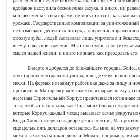
расчлененность», «экологическая катастрофа» и «незакре
вдобавок наступила бесконечная засуха, и никто, ни реда
конгрессмены с сенаторами, не могут сказать, как нам жить
урожаев.
Государственные компенсации за уничтоженный ск
не возмещают денежных потерь, а ощущение поражения и б
стиснув зубы, людей заставляет лишь упрямство и безысх
все» утерял свое значение. Мы столкнулись с мстительны
смысл нашей жизни, и никто не знает, как преодолеть его.
В марте я добрался до ближайшего городка,
Бойса
,
обе стороны центральной улицы, и везде безуспешно проси
месяц. На фермах не наймут работника даже за пищу и ночл
протягиваю
Ма
тарелку, мне кажется, я вырываю еду у сес
всем нам Строительный Корпус представился истинным сп
того, чтобы стать таким, как Па, а моих близких удержали
которые Корпус каждый месяц высылает семье рекрута из е
Когда
Ханка
потеряла во дворе десять центов,
Ма
просеива
еще целых пять долларов оставалось бы мне, на что захочу.
можно захотеть на такие деньги. Можно, например, пятьде