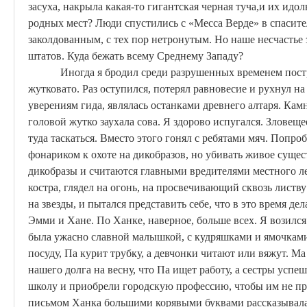
засуха, накрыла какая-то гигантская черная
туча
,и
их идолы
родных мест? Люди спустились
с
«
Месса
Верде
» в спасит
заколдованным, с тех пор нетронутым. Но наше несчастье 
штатов. Куда бежать всему Среднему Западу?
Иногда я бродил среди разрушенных временем постр
жутковато. Раз оступился, потерял равновесие и рухнул на г
уверениям гида, являлась останками древнего алтаря. Камн
головой жутко заухала сова. Я здорово испугался. Зловещее
туда
таскаться
. Вместо этого гонял с ребятами мяч. Попро
фонариком к охоте на дикобразов, но убивать живое сущес
дикобразы и считаются главными вредителями местного лес
костра, глядел на огонь, на просвечивающий сквозь листв
на звезды, и пытался представить себе, что в это время де
Эмми и
Хане
. По
Ханке
, наверное, больше всех. Я возился
была ужасно славной малышкой, с кудряшками и ямочкам
посуду, Па курит трубку, а девчонки читают или вяжут.
Ма
нашего долга на весну, что Па ищет работу, а сестры успе
школу
и приобрели городскую профессию, чтобы им не пр
письмом
Ханка
большими корявыми буквами рассказывала,