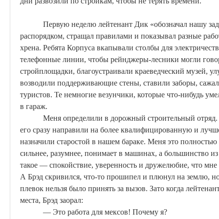
дни развозили по стройкам, чтобы не терять времени.
Первую неделю лейтенант Дик «обозначал нашу зада
распорядком, стращал правилами и показывал разные раб
хрена. Ребята Корпуса вкапывали столбы для электричест
телефонные линии, чтобы рейнджеры-лесники могли гово
стройплощадки, благоустраивали краеведческий музей, ул
возводили поддерживающие стены, ставили заборы, сажал
туристов. Те немногие везунчики, которые что-нибудь ум
в гараж.
Меня определили в дорожный строительный отряд. Г
его сразу направили на более квалифицированную и лучше
назначили старостой в нашем бараке. Меня это полностью 
сильнее, разумнее, понимает в машинах, а большинство из 
такое — спокойствие, уверенность и дружелюбие, что мне
А
Брэд
скривился, что-то прошипел и плюнул на землю, но 
плевок нельзя было принять за вызов. Зато когда лейтенан
места,
Брэд
заорал:
— Это работа для
мексов
! Почему я?