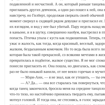
подавленной и несчастной. А он, который раньше танцевал
приглашать других девчонок, а один раз пошел к ней, она 
навстречу, но Гилберт, продолжая сверкать своей обычно
момент свернул к сидящей рядом девушке и пригласил ее. 
их взглядом, и вид у нее был убитый. Пару недель назад 
в каньоне, и я в шутку, совершенно наобум, выстрелил в п
попасть. Птичка упала с куста как подкошенная. Теперь, г
ужас и жалость, как тогда, когда красивый, веселый, задо
жалким, бездыханным комочком. Но то ведь была всего лиш
которая была такой прекрасной,
со
всякими мечтами в жизн
превратилась в подбитое, жалкое существо. Я не мог спок
понесли пригласить ее. Она пошла, но двигалась, как сло
раз не было никакой ванили, от нее веяло горечью и мучи
— Мэри-Анн, — я не знал, как ее утешить, — ты оче
— А? Да... — она все старалась так повернуться, чт
когда танец закончился, бросила меня на середине танцпл
что-то тихо, но настойчиво принялась твердить ему, пытаяс
мотнул головой. И тогда она, не стесняясь, в голос зарыдал