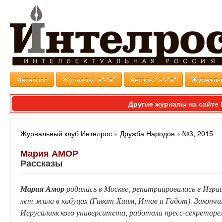
Интелрос
Журналы "а"-"я"
Авторы "а"-"я"
Журналь
Другие журналы на сайт
Журнальный клуб Интелрос
»
Дружба Народов
»
№3, 2015
Мария АМОР
Рассказы
Мария
Амор
родилась в Москве, репатриировалась в Израи
лет жила в кибуцах (
Гиват-Хаим
,
Итав
и
Гадот
). Законч
Иерусалимского университета, работала пресс-секретаре