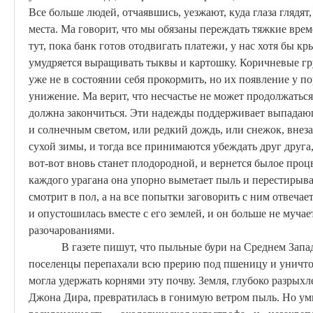
Все больше людей, отчаявшись, уезжают, куда глаза глядя
места.
Ма
говорит, что мы обязаны переждать тяжкие време
тут, пока банк готов отодвигать платежи, у нас хотя бы кр
умудряется выращивать тыквы и картошку. Коричневые гру
уже не в состоянии себя прокормить, но их появление у по
унижение.
Ма
верит, что несчастье не может продолжаться
должна закончиться. Эти надежды поддерживает выпадающ
и солнечным светом, или редкий дождь, или снежок, вн
сухой зимы, и тогда все принимаются убеждать друг друга,
вот-вот вновь станет плодородной, и вернется былое про
каждого урагана она упорно выметает пыль и перестирывае
смотрит в пол, а на все попытки заговорить с ним отвечае
и
опустошилась
вместе с его землей, и он больше не муч
разочарованиями.
В газете пишут, что пыльные бури на Среднем Запад
поселенцы перепахали всю прерию под пшеницу и уничт
могла удержать корнями эту почву. Земля, глубоко разры
Джона
Дира
, превратилась в гонимую ветром пыль.
Но ум