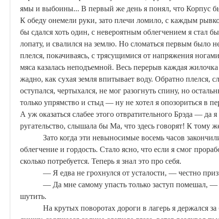
ямы и выбоины... В первый же день я понял, что Корпус б
К обеду онемели руки, зато плечи ломило, с каждым рывко
бы
сдался
хоть один, с невероятным облегчением я стал 
лопату, и свалился на землю. Но сломаться первым было н
плелся, покачиваясь, с трясущимися от напряжения ногами
мяса казалась неподъемной. Весь перерыв каждая жилочк
жадно, как сухая земля впитывает воду. Обратно плелся, сл
оступался, чертыхался, не мог разогнуть спину, но осталь
только упрямство и стыд — ну не хотел я опозориться в пер
А уж оказаться слабее этого отвратительного
Брэда
— да я
ругательство, слышала бы
Ма
, что здесь говорят! К тому 
Зато когда эти невыносимые восемь часов закончил
облегчение и гордость. Стало ясно, что если я смог прорабо
сколько потребуется. Теперь я знал это про себя.
— Я едва не грохнулся от усталости, — честно при
— Да мне самому упасть только заступ помешал, —
шутить.
На крутых поворотах дороги в лагерь я держался за