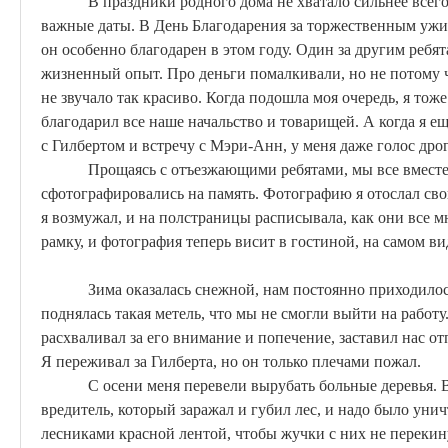
В праздники родного дома не хватало сильнее всего
важные даты. В День Благодарения за торжественным ужин
он особенно благодарен в этом году. Один за другим ребят
жизненный опыт. Про деньги помалкивали, но
не
потому ч
не звучало так красиво. Когда подошла моя очередь, я тож
благодарил все наше начальство и товарищей. А когда я ещ
с Гилбертом и встречу с Мэри-Анн, у меня даже голос дро
Прощаясь с отъезжающими ребятами, мы все вместе
сфотографировались на память. Фотографию я отослал св
я возмужал, и на полстраницы расписывала, как они все м
рамку, и фотография теперь висит в гостиной, на самом ви
Зима оказалась снежной, нам постоянно приходилось
поднялась такая метель, что мы не смогли выйти на работу
расхваливал за его внимание и попечение, заставил нас от
Я переживал за Гилберта, но он только плечами пожал.
С осени меня перевели вырубать больные деревья. 
вредитель, который заражал и губил лес, и надо было уни
лесниками красной лентой, чтобы жучки с них не перекину