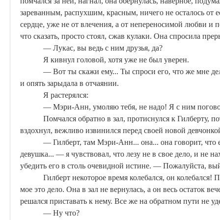
помчался за ней, нагнал, она обернулась, наверное, подума
зареванным, распухшим, красным, ничего не осталось от е
сердце, уже не от влечения, а от непереносимой любви и 
что сказать, просто стоял, сжав кулаки. Она спросила пр
—
Лукас
, вы ведь с ним друзья, да?
Я кивнул головой, хотя уже не был уверен.
— Вот ты скажи ему... Ты спроси его, что же мне де
и опять зарыдала в отчаянии.
Я растерялся:
— Мэри-Анн, умоляю тебя, не надо! Я с ним погово
Помчался обратно в зал, протиснулся к Гилберту, по
вздохнул, вежливо извинился перед своей новой девчонкой
— Гилберт, там Мэри-Анн... она... она говорит, что 
девушка... — я чувствовал, что лезу не в свое дело, и не 
убедить его в столь очевидной истине. — Пожалуйста, вый
Гилберт некоторое время колебался, он колебался! 
мое это дело. Она в зал не вернулась, а он весь остаток ве
решался приставать к нему. Все же на обратном пути не уд
— Ну что?