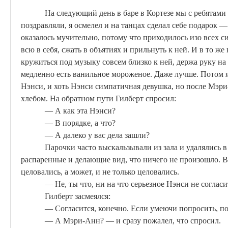
На следующий день в баре в
Кортезе
мы с ребятами 
поздравляли, я осмелел и на танцах сделал себе подарок 
оказалось мучительно, потому что приходилось изо всех с
всю в себя, сжать в объятиях и прильнуть к ней. И в то ж
кружиться под музыку совсем близко к ней, держа руку на 
медленно есть ванильное мороженое. Даже лучше. Потом я
Нэнси, и хоть Нэнси симпатичная девушка, но после Мэр
хлебом. На обратном пути Гилбе
рт спр
осил:
— А как эта Нэнси?
— В порядке, а что?
— А далеко у вас дела зашли?
Парочки часто выскальзывали из зала и удалялись в
распаренные и делающие вид, что ничего не произошло. Вс
целовались, а может, и не только целовались.
— Не, ты что, ни на что серьезное Нэнси не согласи
Гилберт засмеялся:
— Согласится, конечно. Если умеючи попросить, по
— А Мэри-Анн? — и сразу пожалел, что спросил.