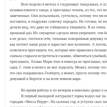
Всю неделю я мечтал о следующих
танцульках
, и о
незамысловатого танца, и приглашал
тихонь
, из тех, что 
замеченные. Они вспыхивали, суетились, потому что им ве
поставить, и подружке сумочку передать. Не готовы, не вер
делали вид, что даже не собирались танцевать. Я их очень
прошлый раз. Их смущение сделало меня увереннее, тем б
я не делал, топтался себе, тихонько поворачивая девушку п
как потеют наши руки и нарастает мое волнение. А потом,
осмелился приглашать тех, которые мне нравились больше.
сначала старался встретиться глазами, обменяться улыбкой,
приглашать. Только Мэри-Анн я никогда не приглашал, хо
одна. С этим я ничего не мог поделать. Может, потому что
что она понравилась Гилберту, а может, просто потому чт
девушкой в
Кортезе
и на всем земном шаре.
Во время работы и по вечерам я невольно думал о н
В первый выходной натуралист парка водил нас н
городам «Месса
Верде
». На склонах гор, в уступах скал 