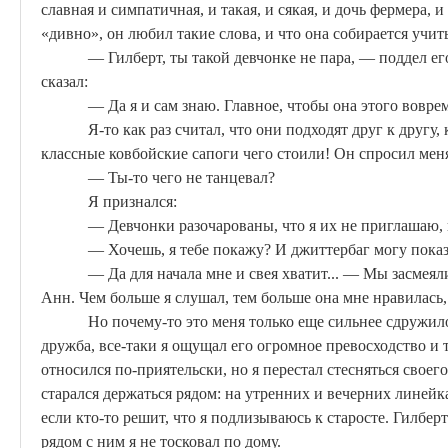
славная и симпатичная, и такая, и сякая, и дочь фермера, и
«дивно», он любил такие слова, и что она собирается учить
— Гилберт, ты такой девчонке не пара, — поддел ег
сказал:
— Да я и сам знаю. Главное, чтобы она этого воврем
Я-то как раз считал, что они подходят друг к другу,
классные ковбойские сапоги чего стоили! Он спросил мен
— Ты-то чего не танцевал?
Я признался:
— Девчонки разочарованы, что я их не приглашаю, н
— Хочешь, я тебе покажу? И джиттербаг могу показат
— Да для начала мне и
свея
хватит... — Мы засмеял
Анн. Чем больше я слушал, тем больше она мне нравилась, 
Но почему-то это меня только еще сильнее сдружил
дружба, все-таки я ощущал его огромное превосходство и то
относился по-приятельски, но я перестал стесняться своего
старался держаться рядом: на утренних и вечерних линейках
если кто-то решит, что я подлизываюсь к старосте. Гилберт
рядом с ним я не тосковал по дому.