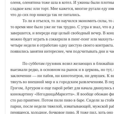
оленя,
оленятина
тоже шла в котел. И ужины были плотные:
сладкое кекс или торт. Мне кажется, многие ругали еду им
что до сих пор никогда так не питались.
То ли я отъелся, то ли научился экономить силы, то
то время мне было уже не так трудно. С утра я знал, что в 
завершится, и впереди еще целый свободный вечер. В кон
можно будет играть в
соккерили
в пинг-понг или махнуть 
четыре недели я отработаю одну шестую своего контракта.
появились занятия интереснее, чем подсчитывать дни и ча
По субботам грузовик возил желающих в ближайш
выезжали редко, в основном на рынок и в церковь, но тут,
заключени
и
— ни пабов, ни кинотеатров, ни девушек. К 
тянуть во внешний мир и к городским развлечениям. В пе
Грэгом, Артуром и еще парой ребят для начала двинулись 
кинокартину «
Негодница
Мариэтта
». Я вообще обожаю фи
сто раз приятнее. Потом пили пиво в баре.
Сидели за стойк
парни, после недели тяжелой, изматывающей, мужской ра
пенящееся, холодное, бочковое пиво.
Я тоже пил, хоть оно