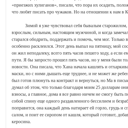
«приезжих хулиганов», писали, что пора их осадить, поло
что любят писать про чужаков. Но на отношении к нам в
К
Зимой я уже чувствовал себя бывалым старожилом
взрослым, сильным, настоящим мужчиной, и когда замечал
старался ободрить, поддержать и помочь, чем мог. Только 
особенно расклеился. Этот день выпал на пятницу, мой с
он жил неподалеку, всего пять часов пешего ходу, а если е
пути. Я бы запросто прошел пять часов, но у меня были т
новости. Она писала, что Хана начала кашлять и отхаркив
маски, но с ними дышать еще труднее, и не
может
же ребен
был готов плюнуть на контракт и вернуться, но
Ма
в письм
думал об этом, что только благодаря моим 25 долларам он
взносы, а главное, дома я все равно ничем не смогу быть 
собой спину еще одного раздавленного бессилием и безр
поправится, она каждый день натирает ей горло, грудь и
салом, и поит ее сиропом от кашля, который готовит, доба
керосина.