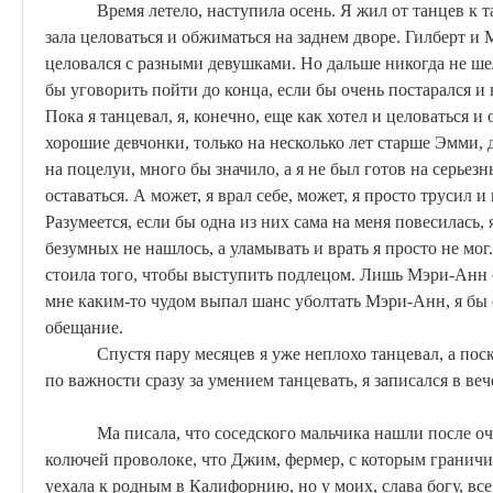
Время летело, наступила осень. Я жил от танцев к
зала целоваться и обжиматься на заднем дворе. Гилберт и
целовался с разными девушками. Но дальше никогда не ше
бы уговорить пойти до конца, если бы очень постарался и 
Пока я танцевал, я, конечно, еще как
хотел
и целоваться и 
хорошие девчонки, только на несколько лет старше Эмми, 
на поцелуи, много бы значило, а я не был готов на серьез
оставаться. А может, я врал себе, может, я просто трусил и 
Разумеется, если бы одна из них сама на меня повесилась, 
безумных не нашлось, а уламывать и врать я просто не мог.
стоила того, чтобы выступить
подлецом
. Лишь Мэри-Анн 
мне каким-то чудом выпал шанс
уболтать
Мэри-Анн, я бы 
обещание.
Спустя пару месяцев я уже неплохо танцевал, а пос
по важности сразу за умением танцевать, я записался в ве
Ма
писала, что соседского мальчика нашли после о
колючей проволоке, что Джим, фермер, с которым граничит 
уехала к родным в Калифорнию, но у
моих
, слава богу, в