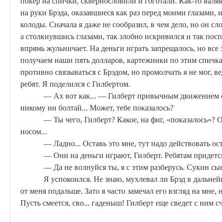
покер на спички, сквернословили и гоготали. Как-то валяяс
на руки
Брэда
, оказавшиеся как раз перед моими глазами, и
колоды. Сначала я даже не сообразил, в чем дело, но он сл
а столкнувшись глазами, так злобно искривился и так посп
впрямь жульничает. На деньги играть запрещалось, но все 
получаем наши пять долларов, картежники по этим спичк
противно связываться с
Брэдом
, но промолчать я не мог, 
ребят. Я поделился с Гилбертом.
—
Ах
вот как... — Гилберт привычным движением с
никому ни болтай... Может, тебе показалось?
— Ты чего, Гилберт? Какое, на
фиг
, «показалось»? 
носом...
— Ладно... Оставь это мне, тут надо действовать о
— Они на деньги играют, Гилберт. Ребятам придетс
— Да не волнуйся ты, я с этим разберусь.
Сукин
сын
Я успокоился. Не знаю,
мухлевал
ли
Брэд
в дальнейш
от меня подальше. Зато я часто замечал его взгляд на мне
Пусть смеется,
сво
...
гаденыш
! Гилберт еще сведет с ним с