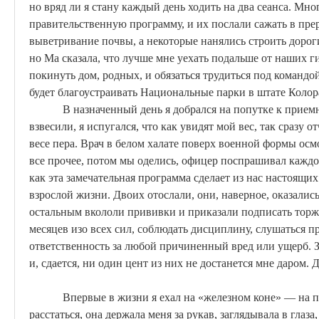
но вряд ли я стану каждый день ходить на два сеанса. Мно
правительственную программу, и их послали сажать в пре
выветривание почвы, а некоторые нанялись строить дорог
но
Ма
сказала, что лучше мне уехать подальше от наших г
покинуть дом, родных, и обязаться трудиться под командо
будет благоустраивать Национальные парки в штате Колор
В назначенный день я добрался на попутке к приемн
взвесили, я испугался, что как увидят мой вес, так сразу 
весе пера. Врач в белом халате поверх военной формы ос
все прочее, потом мы оделись, офицер поспрашивал каждого
как эта замечательная программа сделает из нас настоящи
взрослой жизни. Двоих отослали, они, наверное, оказалис
остальным вкололи прививки и приказали подписать торж
месяцев изо всех сил, соблюдать дисциплину, слушаться пр
ответственность за любой причиненный вред или ущерб. За
и, сдается, ни один цент из них не достанется мне даром. 
Впервые в жизни я ехал на «железном коне» — на п
расстаться, она держала меня за рукав, заглядывала в глаз