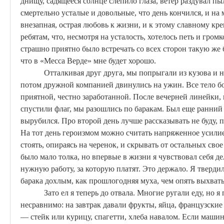
днищу, садящееся солнце слепило глаза, ветер раздувал п
смертельно усталые и довольные, что день кончился, и на м
внезапная, острая любовь к жизни, и к этому славному кр
ребятам, что
, несмотря на усталость, хотелось петь и гром
страшно приятно было встречать со всех сторон
такую
же 
что
в
«
Месса
Верде
» мне будет хорошо.
Отталкивая друг друга, мы попрыгали из кузова и 
потом дружной компанией двинулись на ужин. Все тело бо
приятной, честно заработанной. После вечерней линейки, 
спустили флаг, мы разошлись по баракам. Был еще ранний в
вырубился. Про второй день лучше рассказывать не буду, п
На тот день героизмом можно считать напряженное усилие
стоять, опираясь на черенок, и скрывать от остальных сво
было мало толка, но впервые в жизни я чувствовал себя
нужную работу, за которую платят. Это держало. Я твердил
барака
дохлым
, как прошлогодняя муха, чем опять выхваты
Зато ел я теперь до отвала. Многие ругали еду, но 
несравнимо: на завтрак давали фрукты, яйца, французские 
—
стейк
или курицу, спагетти, хлеба навалом. Если машин