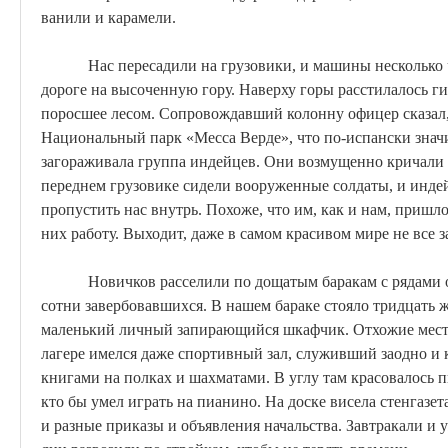
ванили и карамели.
Нас пересадили на грузовики, и машины несколько 
дороге на высоченную гору. Наверху горы расстилалось ги
поросшее лесом. Сопровождавший колонну офицер сказал,
Национальный парк «Месса
Верде
», что по-испански знач
загораживала группа индейцев. Они возмущенно кричали 
переднем грузовике сидели вооруженные солдаты, и инд
пропустить нас внутрь. Похоже, что им, как и нам, пришло
них работу. Выходит, даже в самом красивом мире не все з
Новичков расселили по дощатым баракам с рядами о
сотни завербовавшихся. В нашем бараке стояло тридцать 
маленький личный запирающийся шкафчик. Отхожие места
лагере имелся даже спортивный зал, служивший заодно и к
книгами на полках и шахматами. В углу там красовалось пи
кто бы умел играть на пианино. На доске висела стенгазе
и разные приказы и объявления начальства. Завтракали и 