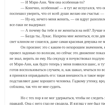
— И Мэри-Анн. Чем она особенная-то?
— Конечно, особенная! — я тут же испугался, что 
поспешил уверить, что от всей души желаю им счастья: —
— Ну-ну, нечего меня женить, — он вдруг разозлился
все-таки не выдержал:
— А почему бы тебе и не жениться на ней? Лучше 
—
Балда
ты,
Лукас
.
Нахрена
мне жениться, если де
свет клином не сошелся, даже самая красивая девушка не мо
Он произнес это с каким-то нехорошим значением,
провел ладонью по волосам, но сейчас это движение пока
не знал, верить ли ему. На секунду я почувствовал подлую 
от Мэри-Анн, как будто теперь у меня появился шанс, и тут
готов воспользоваться случаем, и, как шакал, мчаться по 
я принялся оправдывать его: такая внешность и такое море
подставляют даже хорошего человека. Гадкому утенку, врод
соблазна, так что не мне судить.
Но с тех пор я не мог удержаться, чтобы не следить
правдой. Она с него глаз не сводила. И взгляд у нее был 