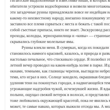
гигантские выдолбленные в известняке ниши, в которых ко
обитатели устроили водосборники и возвели многоэтажны
эти загадочные руины принадлежали вовсе не индейцам
н
какому-то неизвестному народу, внезапно покинувшему эти
заставило все племя сорваться с места и бежать с такой по
собой съестные припасы, никто не знает. Экскурсовод рас
проходы, колодцы, зернохранилища и «
кивы
» — странные
скрывались глубокие молельные ямы.
Руины влекли меня. В сумерках, когда их покидали 
становилось намного красивей, казалось, и природа и разв
настолько печальное, что стискивало сердце. Я полюбил э
летний вечер проводил на каком-нибудь холме в парке. Из
окнами, темными, как глазницы черепов, выглядели неб
теми, кто играл в них. Солнце заходило, окрашивая бледно
удлиняя тени на покинутых городах, в надвигающейся те
угрожающие надгробия чужой, исчезнувшей жизни. Я вдыха
полыни, ощущал свежий ветерок в волосах, и представлял 
тоже любовались окружающей красотой, пока не явились 
может, те самые
навахо
, которых выжили отсюда мы. А мож