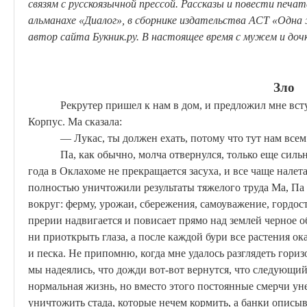
связям с русскоязычной прессой. Рассказы и повести печа
альманахе «Диалог», в сборнике издательства АСТ «Одн
автор сайта
Букник.ру
. В настоящее время с мужем и до
Зло
Рекрутер
пришел к нам в дом, и предложил мне вс
Корпус.
Ма
сказала:
—
Лукас
, ты должен ехать, потому что тут нам все
Па, как обычно,
молча
отвернулся, только еще силь
года в Оклахоме не прекращается засуха, и все чаще налет
полностью уничтожили результаты тяжелого труда
Ма
, Па
вокруг: ферму, урожаи, сбережения, самоуважение, гордост
прерии надвигается и повисает прямо над землей черное о
ни приоткрыть глаза, а после каждой бури все растения 
и песка. Не припомню, когда мне удалось разглядеть гориз
мы надеялись, что дожди вот-вот вернутся, что следующи
нормальная жизнь, но вместо этого постоянные смерчи ун
уничтожить стада, которые нечем кормить, а банки описы