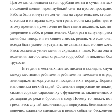
Грэгом мы спиливали ствол, срубали ветви и сучья, выта
последней щепки через глубокий снег на пустое пространс
Работа была ничуть не легче, чем на строительстве, стоя
стесняла и натирала кожу, чем грела, но легких работ для те
этому времени я уже точно не был таким
дохляком
, как по
увереннее в себе, и решительнее. Один раз я вспугнул рысь
меня был топор, и я не сошел с места, решив, что если она
всегда быть умнее, и уступать, не связываться, но мне хоте
Рысь оказалась умнее меня, и скрылась
в
чаще. Когда она ис
волнения, зато
остался страшно горд
собой, и поклялся бо
трусости.
В те дни в местных газетах писали о скандале, слу
между местными ребятами и ребятами из тамошнего отряд
зачинщиков
из
корпусных и посадила их в тюрьму. Тюрьма
напоминала ветхий сарай. Остальные корпусные не поки
силами сорвали
сараюшечку
с фундамента, заключенных о
дотащили до реки и бросили в воду. Почему-то, может, пот
греха, весь случай закончился для
корпусных
безнаказанно,
конечно, радостно вцепились в редкое событие, бесконеч