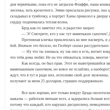
дня червячками, пока его не загрызла
Флаффи
, наша кошка
лисенка, хоть крохотного. Эмми присылала рисунки, она з
складывал в тумбочку, а портрет Ханы приколол к дверце 
сердцу поднималась теплая волна.
Брэд
как-то заметил это, и радостно заорал:
— Э! Смотрите, кто у нас тут маменькин сыночек!
Противная кличка приклеилась ко мне насмерть, и 
бой
. Вначале это бесило, но Гилберт сказал рассудительно:
— Ну что ты злишься, ну так оно и есть, витает вок
что тебя дома любят. Не на что обижаться, поверь, многие 
Как всегда, он был прав. Этот не выветрившийся за
маменькиным сыночком, но вовсе не ослаблял, а наоборот:
ждут, что я тут и ради них, исполняю свой долг мужчины,
получают за меня 25 долларов, страшно поддерживало.
Все шло хорошо, вот только вокруг
Брэда
сколотила
шакалы — работали меньше всех, а задирались больше все
потому что каждый, кто нарушал дисциплину, немедленно 