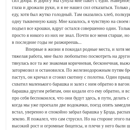
сил добра. В дорогу
Ма
сунула мне пакет с едой. Наверное,
глаза и дрожали руки, и я не нашел сил отказаться. Только 
еду, хотя был жутко голодный. Там оказались хлеб, полку
одну тыквенную кашу. Мне казалось, я чувствую на своем 
подъел все крошки, вдруг остался совершенно один. Тольк
просто я никого из них не знал. Почти все меня старше, 
в последние годы не разжиреешь...
Впервые в жизни я покидал родные места, и хотя м
тяжелая работа, мне было любопытно посмотреть на другие
тянулась все та же знакомая коричневая, бесконечная, выж
затормозил и остановился. По железнодорожным путям бр
пастух, он кричал и сгонял скотину с полотна. Один пры
схватил маленького барашка и залез с ним обратно в вагон
барашка другим ребятам, они кидали его ему обратно, и вс
про себя беспокоился, что они будут здесь, в пути, делать
когда мы уже проехали две водокачки, поезд опять замедли
встал, уверенно и спокойно забрал барашка у
Брэда
, распа
землю. Я пожалел, что сам струсил. Но на стороне этого 
высокий рост и огромные бицепсы, и плечи у него были ш