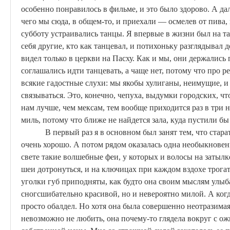
особенно понравилось в фильме, и это было здорово. А да
чего мы сюда, в общем-то, и приехали — осмелев от пива, 
субботу устраивались танцы. Я впервые в жизни был на та
себя другие, кто как танцевал, и потихоньку разглядывал 
видел только в церкви на Пасху. Как и мы, они держались
соглашались идти танцевать, а чаще нет,
потому
что про р
всякие гадостные слухи: мы якобы хулиганы, неимущие, и
связываться. Это, конечно, чепуха, выдумки городских, чт
нам лучше, чем
мексам
, тем вообще приходится раз в три 
миль,
потому
что ближе не найдется зала, куда пустили бы
В первый раз я в основном был занят тем, что стара
очень хорошо. А потом рядом оказалась одна необыкновен
свете такие волшебные феи, у которых и волосы на затылке
шеи дотронуться, и на ключицах при каждом вздохе трогат
уголки губ приподняты,
как
будто она своим мыслям улыба
сногсшибательно красивой, но и невероятно милой. А когд
просто
обалдел
. Но хотя она была совершенно неотразимая,
невозможно не любить, она почему-то глядела вокруг с ож