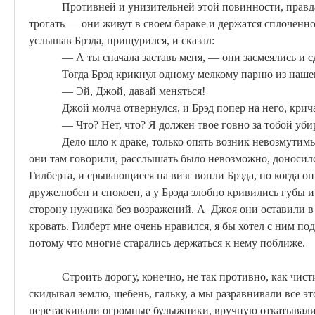
Противней и унизительней этой повинности, правда
трогать — они живут в своем бараке и держатся сплоченно,
услышав
Брэда
, прищурился, и сказал:
— А ты сначала заставь меня, — они засмеялись и с
Тогда
Брэд
крикнул одному мелкому парню из нашег
— Эй,
Джой
, давай меняться!
Джой
молча
отвернулся, и
Брэд
попер
на него, крич
— Что? Нет, что? Я должен твое
говно
за тобой убир
Дело шло к драке, только опять возник невозмутим
они там говорили, расслышать было невозможно, доносилс
Гилберта, и срывающиеся на визг вопли
Брэда
, но когда о
дружелюбен и спокоен, а у
Брэда
злобно кривились губы и 
сторону
нужника
без возражений. А
Джоя
они оставили в 
кровать. Гилберт мне очень нравился, я бы хотел с ним по
потому что многие старались держаться к нему поближе.
Строить дорогу, конечно, не так противно, как чист
скидывал землю, щебень, гальку, а мы разравнивали все э
перетаскивали огромные булыжники, вручную откатывал