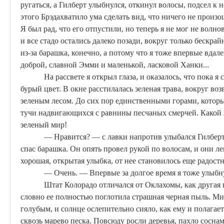
ругаться, а Гилберт улыбнулся, откинул волосы, подсел к н
этого
Брэда
хватило ума сделать вид, что ничего не произо
Я был рад, что его отпустили, но теперь я не мог не волно
и все стадо остались далеко позади, вокруг только бескрайн
из-за барашка, конечно, а потому что я тоже впервые вдал
доброй, славной Эмми и маленькой, ласковой
Ханки
...
На рассвете я открыл глаза, и оказалось, что пока я
бурый цвет. В окне расстилалась зеленая трава, вокруг в
зеленым лесом. До сих пор единственными горами, котор
тучи надвигающихся с равнины песчаных смерчей. Какой 
зеленый мир!
— Нравится? — с лавки
напротив улыбался
Гилберт
спас барашка. Он опять провел рукой по волосам, и они л
хорошая, открытая улыбка, от нее становилось еще радостн
— Очень. — Впервые за долгое время я тоже улыбну
Штат Колорадо отличался от Оклахомы, как другая 
словно ее полностью поглотила страшная черная пыль. Ми
голубым, и солнце ослепительно сияло, как ему и полагае
сквозь марево песка. Повсюду росли деревья, пахло соснам