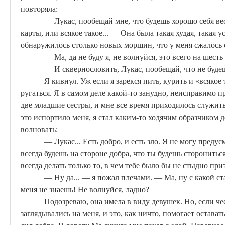
повторяла:
—
Лукас
, пообещай мне, что будешь хорошо себя вес
карты, или всякое такое... — Она была такая худая, такая у
обнаружилось столько новых морщин, что у меня сжалось 
—
Ма
, да не буду я, не волнуйся, это всего на шест
— И сквернословить,
Лукас
, пообещай, что не буде
Я кивнул. Уж если я зарекся пить, курить и «всякое 
ругаться.
Я
в самом деле какой-то занудно, неисправимо п
две младшие сестры, и мне все время приходилось служит
это испортило меня, я стал каким-то ходячим образчиком 
волновать:
—
Лукас
... Есть добро, и есть зло. Я не могу предус
всегда будешь на стороне добра, что ты будешь сторонить
всегда делать только то, в чем тебе было бы не стыдно при
— Ну да... — я пожал плечами. —
Ма
, ну с какой с
меня не знаешь! Не волнуйся, ладно?
Подозреваю, она имела в виду девушек. Но, если че
заглядывались на меня, и это, как ничто, помогает остават