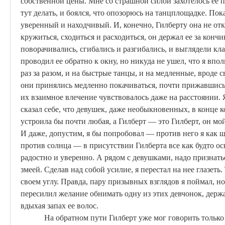
собственной цены. Мне со страшной силой захотелось ее пр
тут делать, и боялся, что опозорюсь на танцплощадке. Пока
уверенный и находчивый. И, конечно, Гилберту она не отк
кружиться, сходиться и расходиться, он держал ее за конч
поворачивались, сгибались и разгибались, и выглядели кл
проводил ее обратно к окну, но никуда не ушел, что я впо
раз за разом, и на быстрые танцы, и на медленные, вроде
с
они принялись медленно покачиваться, почти прижавшись. 
их взаимное влечение чувствовалось даже на расстоянии. 
сказал себе, что девушек, даже необыкновенных, в конце
к
устроила бы почти любая, а Гилберт — это Гилберт, он мой
И даже, допустим, я бы попробовал — против него я как щ
против солнца — в присутствии Гилберта все как будто ос
радостно и уверенно. А рядом с девушками, надо признать
змеей. Сделав над собой усилие, я перестал на нее
глазеть
.
своем углу. Правда, пару призывных взглядов я поймал, н
пересилил желание обнимать одну из этих девчонок, держат
вдыхая запах ее волос.
На обратном пути Гилберт уже мог говорить только 