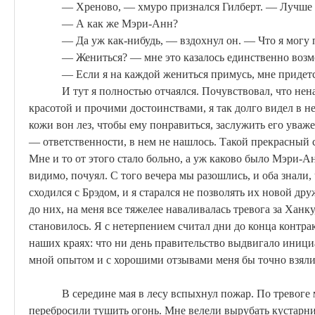
—
Хреново
, — хмуро признался Гилберт. — Лучше 
— А как же Мэри-Анн?
— Да уж как-нибудь, — вздохнул он. — Что я могу 
— Жениться? — мне это казалось единственно возм
— Если я на каждой жениться примусь, мне придет
И тут я полностью отчаялся. Почувствовал, что не
красотой и прочими достоинствами, я так долго видел в 
кожи вон лез, чтобы ему понравиться, заслужить его ува
— ответственности, в нем не нашлось. Такой прекрасный 
Мне и то от этого стало больно, а
уж
каково было Мэри-Анн
видимо, почуял. С того вечера мы разошлись, и оба знали,
сходился с
Брэдом
, и я старался не позволять их новой др
до них, на меня все тяжелее наваливалась тревога за
Ханку
становилось. Я с нетерпением считал дни до конца контракт
наших краях: что ни день правительство выдвигало иници
мной опытом и с хорошими отзывами меня бы точно взяли
В середине мая в лесу вспыхнул пожар. По тревоге
перебросили тушить огонь. Мне велели вырубать кустарни