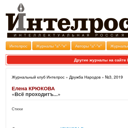
Интелрос
Журналы "а"-"я"
Авторы "а"-"я"
Журналь
Другие журналы на сайт
Журнальный клуб Интелрос
»
Дружба Народов
»
№3, 2019
Елена КРЮКОВА
«Всё проходитъ...»
Стихи