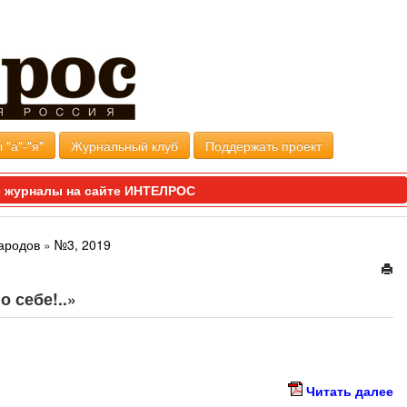
 "а"-"я"
Журнальный клуб
Поддержать проект
 журналы на сайте ИНТЕЛРОС
ародов
»
№3, 2019
о себе!..»
Читать далее