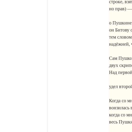
строке, взя
но прав) —
о Пушкине.
он
Битову
о
тем словом
надёжней,
Сам Пушкин
двух скрип
Над первой
удел второ
Когда со мн
вонзилась
когда со мн
весь Пушки