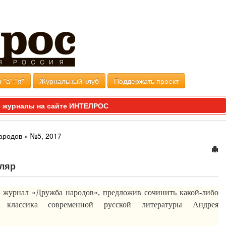
 "а"-"я"
Журнальный клуб
Поддержать проект
 журналы на сайте ИНТЕЛРОС
ародов
»
№5, 2017
пляр
 журнал «Дружба народов», предложив сочинить какой-либо
 классика современной русской литературы Андрея