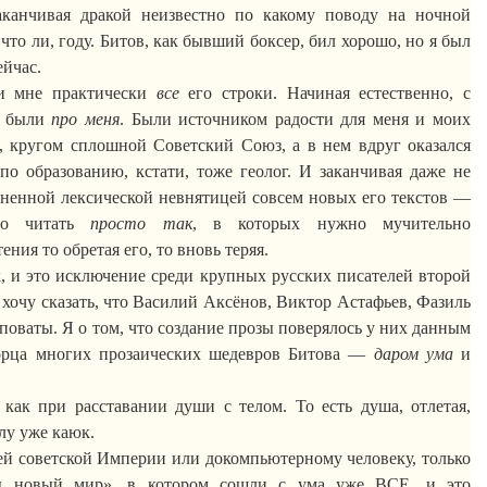
аканчивая дракой неизвестно по какому поводу на ночной
 что ли, году. Битов, как бывший боксер, бил хорошо, но я был
ейчас.
ки мне практически
все
его строки. Начиная естественно, с
е были
про меня
. Были источником радости для меня и моих
а, кругом сплошной Советский Союз, а в нем вдруг оказался
по образованию, кстати, тоже геолог. И заканчивая даже не
ненной лексической невнятицей совсем новых его текстов —
жно читать
просто так
, в которых нужно мучительно
тения
то
обретая его, то вновь теряя.
 и это исключение среди крупных русских писателей второй
 хочу сказать, что Василий Аксёнов, Виктор Астафьев, Фазиль
ваты. Я о том, что создание прозы поверялось у них данным
орца многих прозаических шедевров
Битова
—
даром ума
и
 как при расставании души с телом. То есть душа, отлетая,
елу уже
каюк
.
ей советской Империи или
докомпьютерному
человеку, только
ы новый мир», в котором сошли с ума уже ВСЕ, и это