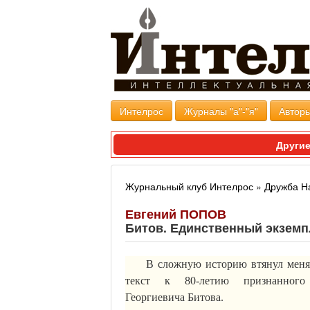
Интелрос
Журналы "а"-"я"
Авторы
Другие
Журнальный клуб Интелрос
»
Дружба Н
Евгений ПОПОВ
Битов. Единственный экзем
В сложную историю втянул меня
текст к 80-летию признанного
Георгиевича
Битова
.