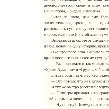
демонстрируется городу и миру еж
Вашингтона, Лондона и Донецка.
Битов за свою, дай ему Госп
завлекательного, яркого, сочного,
растолковать суть его существования
многое, если не всё, в этой жизни уже
Выражаюсь я, скорее от смущения
фразы, вспомню одну историю, произ
80-е прошлого века. Выпивали т
врач в восторге сказал своему кумиру
— Вы, оказывается, так молодо вы
«Уроки Армении» и «Грузинский альб
Битов промычал что-то неопредел
— Это потому, что он в детском с
И тут же быстро рассказал следу
— Офицеры приходят к генералу.
— «А я ведь вам ничего не приказыва
— Ну почему? Почему не я это со