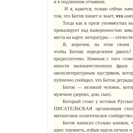
и в подлинном отчаянии.
И я, кажется, только сейчас на
том, что Битов пишет и знает,
что
име
Тогда как в прозе упомянутых 
превалирует над
выверенностью
замы
места на карте литературы — отечест
Я, впрочем, на этом своем 
чтобы
Битову
определения давать
предостаточно. Начиная с того «
сов
юности
малокачественную
фразу 
окололитературным
шустряком
, кото
публично сообщил, что Битов деградир
Битов — великий человек, кото
мужчине (дерево, дом, сын).
Который стоял у истоков Русско
ПИСАТЕЛЬСКАЯ организация стала,
митинговое политическое сообщество
Битов написал столько книжек, ч
шанс поумнеть, избыв юдоль печали и