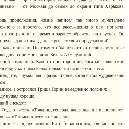
едневно — от Москвы до самых до окраин типа Харькова,
одь продолжения, жизнь написал так много мучительно
 сложного и простого, что все рассуждения о нем, попытки
 в пространстве и времени заранее обречены на неуспех. Он
 предугадал и никогда не скрывает своих предсказаний.
, как-то неясно. Поэтому, чтобы пояснить эти свои смятенные
ошедшую при мне в доме Беллы Ахмадулиной.
есной компанией. Какой-то посторонний, богатый кавказский
Битову
, с которым Белла только что познакомила его:
глядите, я думал, вы гораздо старше, когда читал мудрые ваши
ом».
енное, а острослов Гриша Горин немедленно пояснил:
аду кушал хорошо.
ющий анекдот:
 Отдают честь. «Товарищ генерал, ваше задание выполнено».
л». — «Так мы ничего и не делали».
чинил? — вдруг возопил Битов в напускном, а возможно, что