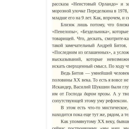
рассказа «
Неистовый
Орландо
» и з
морозной улочке
Переделкина
в 1978,
младше его на 9 лет. Как, впрочем, и с
Близок лишь потому, что близ
«Пенелопы», «Бездельника», которы
товарищей. Что, дескать, смотрите-к
такой замечательный Андрей Битов, 
«Последним из оглашенных», а услож
высказываний, которые невозмо
искать
сверхценный
смысл. По ходу ч
Ведь Битов — умнейший человек,
половины ХХ века. То есть я вовсе не
Искандер, Василий Шукшин были глупо
им от Господа
даром прозы
. А у тв
сопутствующей этому уму рефлексии.
В этом есть что-то мистическое,
находится пока еще тут же, рядом, а т
Как упомянутому ХХ веку, бывш
сейчас построившему «мы наш, м