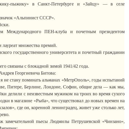
жику-пыжику» в Санкт-Петербурге и «Зайцу» — в селе
л значок «Альпинист СССР».
йски.
нтом Международного
ПЕН-клуба
и почетным президентом
и лауреат множества премий.
ского государственного университета и почетный гражданин
го связаны с блокадной зимой 1941/42 года.
у Андрея Георгиевича
Битова
:
я не стану поминать альманах «
МетрОполь
», годы испытаний
кве, Питере, Берлине, Лондоне, Софии, общие дела — как мы,
ки делили с неизвестным мужиком на троих во время сухого
водки в магазине «Рыба», что существовал до новых времен на
кзалов», где он, коренной ленинградец, живет уже столько лет,
рево.
аж замечательной пьесы Людмилы Петрушевской «
Чинзано
»,
Империи: