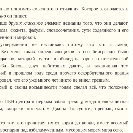
чинаю понимать смысл этого отчаяния. Которое заключается в
нно
он пишет.
выше
других классиков
элемент незнания того, что они делают,
сла, сюжета, фабулы, словосочетания, сути содеянного и его
венной и мировой.
утверждении не настаиваю, потому что кто я такой,
? Без меня
таких
определяльщиков
в его биографии было
е
ц
кого
», который пустил в обиход на заре его писательской
«За
Битова
двух
небитовых
дают»,
и
заканчивая тем
рый в прошлом году среди прочего оскорбительного вранья
овал, что его уже много лет никто не видел трезвым.
рый к своим восьмидесяти годам сделал всё, что положено
го
ПЕН-центра
и первым забил тревогу, когда правозащитная
 вопреки постулатам Джона Голсуорси, превращаться в
.
то тот, кто прочитает их от корки до корки, имеет весомый
 воспарив над взбаламученным, мусорным морем мира сего.