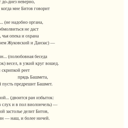
т до-диез неверно,
 когда мне Битов говорит
.. (не надобно органа,
бмолвиться не даст
, чья опека и охрана
 чем Жуковский и
Данзас
) —
... (полюбовная беседа
ок) весел, в узкий круг
вошед
.
 скрипкой реет
прядь
Башмета
,
й пусть предрешит
Башмет
.
ой... (двоится ран избыток:
в слух
и в пол виолончель) —
ой застолье делит Битов,
н — наш, и более ничей.