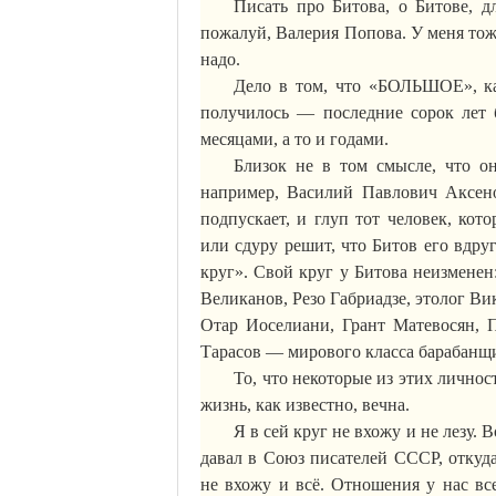
Писать про
Битова
, о
Битове
, 
пожалуй, Валерия Попова. У меня тоже
надо.
Дело в том, что «БОЛЬШОЕ», 
получилось — последние сорок лет 
месяцами, а то и годами.
Близок не в том смысле, что о
например, Василий Павлович Аксен
подпускает, и глуп тот человек, кот
или сдуру решит, что Битов его вдруг
круг».
Свой круг у
Битова
неизменен
Великанов,
Резо
Габриадзе
, этолог В
Отар Иоселиани, Грант Матевосян, 
Тарасов — мирового класса барабанщ
То, что некоторые из этих личнос
жизнь, как известно, вечна.
Я в сей круг не вхожу и не лезу.
давал в Союз писателей СССР, откуд
не вхожу и всё. Отношения у нас вс