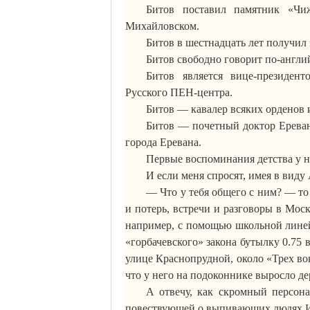
Битов поставил памятник «Чи
Михайловском.
Битов в шестнадцать лет получи
Битов свободно говорит по-англи
Битов является вице-президе
Русского
ПЕН-центра
.
Битов — кавалер всяких орденов 
Битов — почетный доктор Ереван
города Еревана.
Первые воспоминания детства у не
И если меня спросят, имея в вид
— Что у тебя общего с ним? — то 
и потерь, встречи и разговоры в Мос
например, с помощью школьной линей
«горбачевского» закона бутылку 0.75 
улице
Краснопрудной
, около «Трех во
что у него на подоконнике выросло де
А отвечу, как скромный персон
повествующей о выпивающих людях 