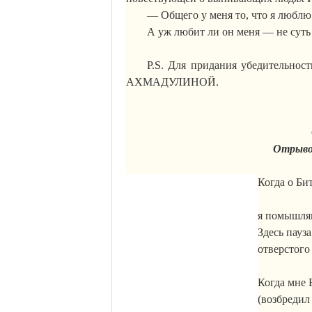
— Общего у меня то, что я люблю 
А уж любит ли он меня — не суть
P.S. Для придания убедительнос
АХМАДУЛИНОЙ.
Отрывок
Когда о
Би
я помышляю.
Здесь пауза
отверстого 
Когда мне Б
(
возбредил