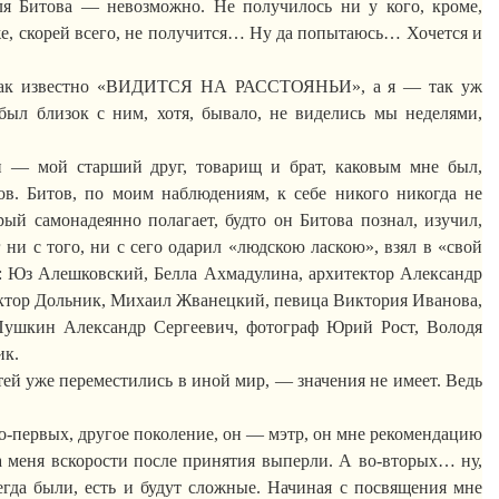
для
Битова
— невозможно. Не получилось ни у кого, кроме,
, скорей всего, не получится
… Н
у да попытаюсь… Хочется и
как известно «ВИДИТСЯ НА РАССТОЯНЬИ», а я — так уж
был близок с ним, хотя, бывало, не виделись мы неделями,
н — мой старший друг, товарищ и брат, каковым мне был,
ов.
Битов, по моим наблюдениям, к себе никого никогда не
орый самонадеянно полагает, будто он
Битова
познал, изучил,
 ни с того, ни с сего одарил «людскою ласкою», взял в «свой
: Юз
Алешковский
, Белла Ахмадулина, архитектор Александр
иктор Дольник, Михаил Жванецкий, певица Виктория Иванова,
Пушкин Александр Сергеевич, фотограф Юрий Рост, Володя
ик.
тей уже переместились в иной мир, — значения не имеет. Ведь
 Во-первых, другое поколение, он — мэтр, он мне рекомендацию
а меня
вскорости
после принятия выперли. А
во-вторых
… ну,
егда были, есть и будут сложные. Начиная с посвящения мне