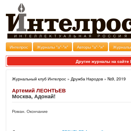
Интелрос
Журналы "а"-"я"
Авторы "а"-"я"
Журналь
Другие журналы на сайт
Журнальный клуб Интелрос
»
Дружба Народов
»
№9, 2019
Артемий ЛЕОНТЬЕВ
Москва, Адонай!
Роман. Окончание