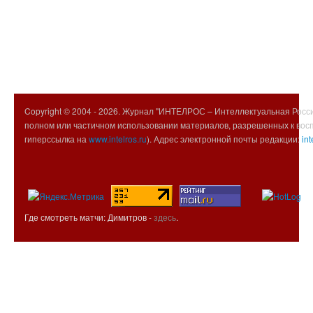
Copyright © 2004 -
2026. Журнал "ИНТЕЛРОС – Интеллектуальная Росси
полном или частичном использовании материалов, разрешенных к вос
гиперссылка на
www.intelros.ru
). Адрес электронной почты редакции:
int
Где смотреть матчи: Димитров -
здесь
.