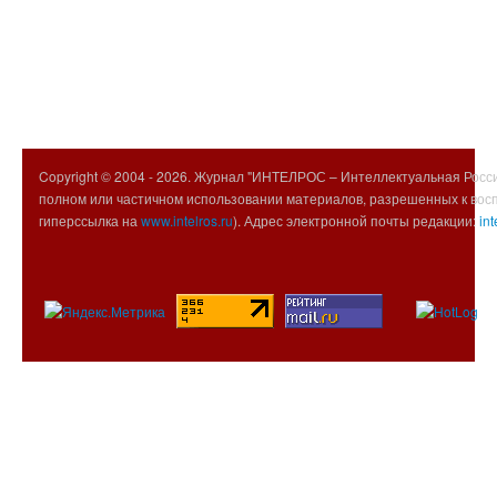
Copyright © 2004 -
2026. Журнал "ИНТЕЛРОС – Интеллектуальная Росси
полном или частичном использовании материалов, разрешенных к вос
гиперссылка на
www.intelros.ru
). Адрес электронной почты редакции:
int