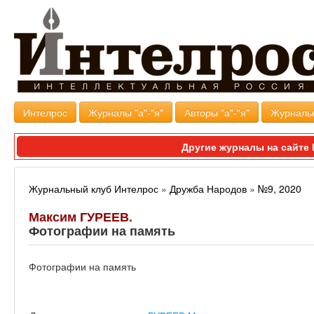
Интелрос
Журналы "а"-"я"
Авторы "а"-"я"
Журналь
Другие журналы на сайт
Журнальный клуб Интелрос
»
Дружба Народов
»
№9, 2020
Максим ГУРЕЕВ.
Фотографии на память
Фотографии на память