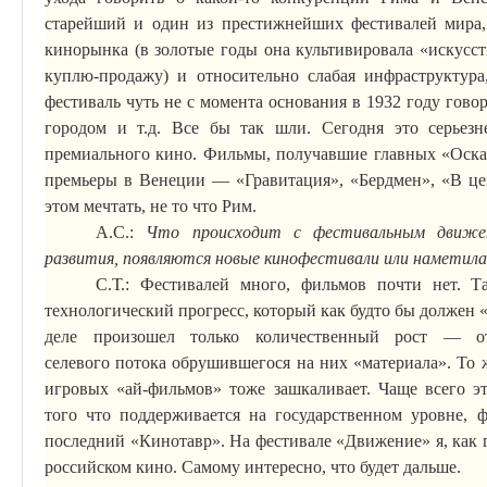
старейший и один из престижнейших фестивалей мира, 
кинорынка (в золотые годы она культивировала «искусс
куплю-продажу) и относительно слабая инфраструктур
фестиваль чуть не с момента основания в 1932 году говор
городом и т.д. Все бы так шли. Сегодня это серьезн
премиального кино. Фильмы, получавшие главных «Оска
премьеры в Венеции — «Гравитация», «
Бердмен
», «В ц
этом мечтать, не
то
что Рим.
А.С.:
Что происходит с фестивальным движе
развития, появляются новые кинофестивали или наметила
С.Т.: Фестивалей много, фильмов почти нет. Та
технологический прогресс, который как будто бы должен 
деле произошел только количественный рост — о
селевого
потока
обрушившегося на них «материала». То 
игровых «
ай-фильмов
» тоже зашкаливает. Чаще всего э
того что поддерживается на государственном уровне, ф
последний «
Кинотавр
». На фестивале «Движение» я, как 
российском кино. Самому интересно, что будет дальше.