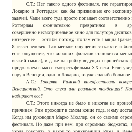
С.Т.: Нет такого одного фестиваля, где гарантир
Локарно и Роттердам, как бы
призванные
его экспониро
задачей. Чаще всего туда просто попадает соответственно
Роттердам окончательно превратился в
ар
совершенно
несмотрибельное
кино для полутора десятко
интереснее — хотя бы потому, что там есть
Пьяцца
Гранде,
8 тысяч человек. Там меньше ощущения затхлости и бол
есть ощущение, что хороших фильмов становится меньш
всякий смысл), и даже на тройку ведущих европейских ф
продолжаем в массе смотреть фильмы ХХ века. Если ув
пару в Венеции, один в Локарно, то уже спасибо большое
А.С.:
Говорят, Римский кинофестиваль вско
Венецианский. Это слухи или реальная тенденция? Ка
набирают вес?
С.Т.: Этого никогда не было и никогда не произ
причинам. Рим проходит в самом конце года, и ему доста
Когда им руководил Марко Мюллер, он со своими огром
фестиваля. Но даже при нем, при огромных бюджетах, 
ухода говорить о какой-то конкуренции Рима и Ве