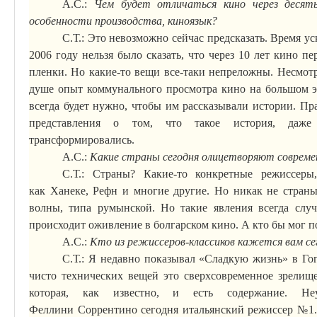
А.С.:
Чем будет отличаться кино через десят
особенности производства,
киноязык
?
С.Т.:
Это невозможно сейчас предсказать. Время уск
2006 году нельзя было сказать, что через 10 лет кино пе
пленки. Но какие-то вещи все-таки непреложны. Несмот
душе опыт коммунального просмотра кино на большом эк
всегда будет нужно, чтобы им рассказывали истории. Пра
представления о том, что такое история, даже
трансформировались.
А.С.:
Какие страны сегодня олицетворяют совреме
С.Т.: Страны? Какие-то конкретные режиссер
как
Ханеке
,
Рефн
и многие другие. Но никак не страны
волны, типа румынской. Но такие явления всегда случ
происходит оживление в болгарском кино. А кто бы мог 
А.С.:
Кто из режиссеров-классиков кажется вам се
С.Т.: Я недавно показывал «Сладкую жизнь» в Го
чисто технических вещей это сверхсовременное зрелище
которая, как известно, и есть содержание. Не
Феллини
Соррентино
сегодня итальянский режиссер №1.