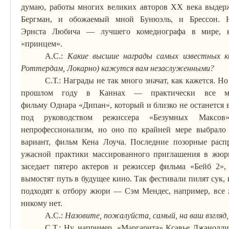
думаю, работы многих великих авторов ХХ века выдерж
Бергман, и обожаемый мной
Бунюэль
, и
Брессон
. 
Эрнста
Любича
— лучшего комедиографа в мире, 
«принцем».
А.С.:
Какие высшие награды самых известных ки
Роттердам, Локарно) кажутся вам незаслуженными?
С.Т.: Награды не так много значат, как кажется. Н
прошлом году в Каннах — практически все ми
фильму
Одиара
«
Дипан
», который и близко не останется
под руководством режиссера «Безумных Максов
непрофессионализм, но
оно
по крайней мере выбрало 
вариант, фильм Кена
Лоуча
. Последние позорные расп
ужасной практики массированного приглашения в жюр
заседает пятеро актеров и режиссер фильма «
Бейб
2», 
вымостят путь в будущее кино. Так фестивали пилят сук, 
подходят к отбору жюри — Сэм
Мендес
, например, все
никому нет.
А.С.:
Назовите, пожалуйста, самый, на ваш взгляд
С.Т.: Ну, например, «Маргарита»
Ксавье
Джанолли