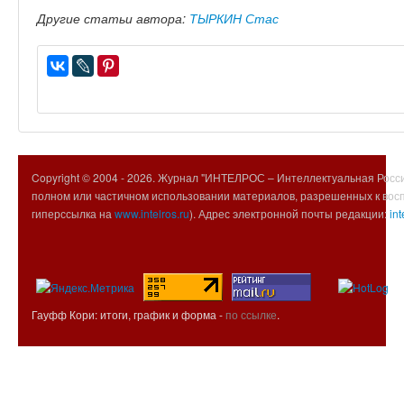
Другие статьи автора:
ТЫРКИН Стас
Copyright © 2004 -
2026. Журнал "ИНТЕЛРОС – Интеллектуальная Росси
полном или частичном использовании материалов, разрешенных к вос
гиперссылка на
www.intelros.ru
). Адрес электронной почты редакции:
int
Гауфф Кори: итоги, график и форма -
по ссылке
.