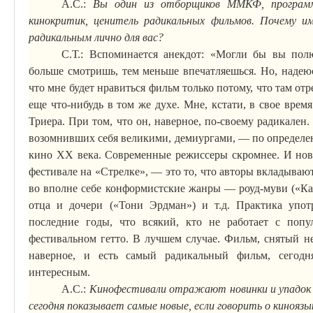
А.С.:
Вы один из отборщиков ММКФ, программ
кинокритик, ценитель радикальных фильмов. Почему им
радикальным лично для вас?
С.Т.: Вспоминается анекдот: «Могли бы вы пол
больше смотришь, тем меньше
впечатляешься
. Но, надею
что мне будет нравиться фильм только потому, что там от
еще что-нибудь в том же духе. Мне, кстати, в свое вре
Триера.
При том
, что он, наверное, по-своему радикале
возомнивших себя великими, демиургами, — по определ
кино ХХ века. Современные режиссеры скромнее. И нов
фестивале на «Стрелке», — это то, что авторы вкладыва
во вполне себе конформистские жанры —
роуд-муви
(«Ка
отца и дочери («Тони
Эрдман
») и т.д. Практика упо
последние годы, что всякий, кто не работает с по
фестивальном гетто. В лучшем случае. Фильм, снятый н
наверное, и есть самый радикальный фильм, сегод
интересным.
А.С.:
Кинофестивали отражают новинки и упадок 
сегодня показывает самые новые, если говорить о
киноязы