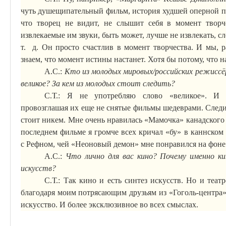
чуть
душещипательный
фильм, история худшей оперной п
что творец не видит, не слышит себя в момент творче
извлекаемые им звуки, быть может, лучше не извлекать, с
т.
д. Он просто счастлив в момент творчества. И мы, ра
знаем, что момент истины настанет. Хотя бы потому, что н
А.С.:
Кто из молодых мировых/российских режиссё
великое? За кем из молодых стоит следить?
С.Т.: Я не употребляю слово «великое». И 
провозглашая их еще не снятые фильмы шедеврами. Следит
стоит никем. Мне очень нравилась «Мамочка» канадског
последнем фильме я громче всех кричал «
бу
» в каннском 
с
Рефном
, чей «Неоновый демон» мне понравился на фоне 
А.С.:
Что лично для вас кино? Почему именно ки
искусств?
С.Т.: Так кино и есть синтез искусств. Но и теа
благодаря моим потрясающим друзьям из «Гоголь-центра».
искусство. И более
эксклюзивное
во всех смыслах.