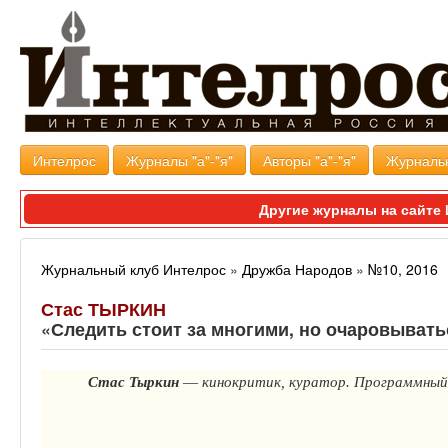
Интелрос
Журналы "а"-"я"
Авторы "а"-"я"
Журналь
Другие журналы на сайт
Журнальный клуб Интелрос
»
Дружба Народов
»
№10, 2016
Стас ТЫРКИН
«Следить стоит за многими, но очаровывать
Стас
Тыркин
—
кинокритик, куратор. Программны