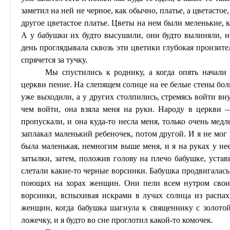
заметил на ней не черное, как обычно, платье, а цветасто
другое цветастое платье. Цветы на нем были меленькие, 
А у бабушки их будто высушили,
они
будто вылиняли, н
день проглядывала сквозь эти цветики глубокая пронзител
спрячется за тучку.
Мы спустились к роднику, а когда опять начали 
церкви пение. На слепящем солнце на ее белые стены бол
уже выходили, а у других столпились, стремясь войти вн
чем войти, она взяла меня на руки. Народу в церкви 
пропускали, и она куда-то несла меня, только очень медл
заплакал маленький ребеночек, потом другой. И я не мог 
была маленькая, немногим выше меня, и я на руках у не
затылки, затем, положив голову на плечо бабушке, устав
слетали какие-то черные ворсинки. Бабушка продвигалась
поющих на хорах женщин. Они пели всем нутром своим
ворсинки, вспыхивая искрами в лучах солнца из распа
женщин, когда бабушка шагнула к священнику с золото
ложечку, и я будто во сне проглотил какой-то комочек.