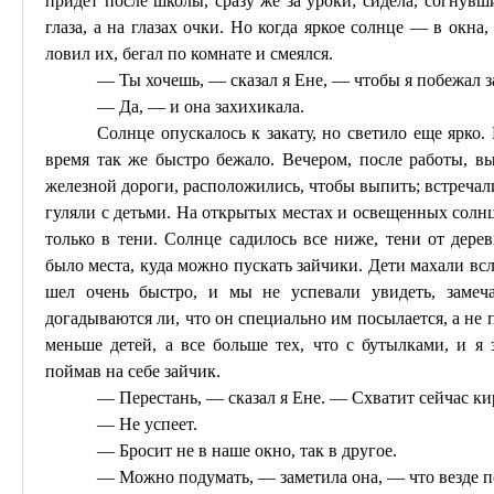
придет после школы, сразу же за уроки; сидела, согнув
глаза, а на глазах очки. Но когда яркое солнце — в окна,
ловил их, бегал по комнате и смеялся.
— Ты хочешь, — сказал я Ене, — чтобы я побежал з
— Да, — и она захихикала.
Солнце опускалось к закату, но светило еще ярко.
время так же быстро бежало. Вечером, после работы, в
железной дороги, расположились, чтобы выпить; встречал
гуляли с детьми. На открытых местах и освещенных солнц
только в тени. Солнце садилось все ниже, тени от дер
было места, куда можно пускать зайчики. Дети махали всл
шел очень быстро, и мы не успевали увидеть, заме
догадываются ли, что он специально им посылается, а не 
меньше детей, а все больше тех, что с бутылками, и я
поймав на себе зайчик.
— Перестань, — сказал я Ене. — Схватит сейчас ки
— Не успеет.
— Бросит не в наше окно, так в другое.
— Можно подумать, — заметила она, — что везде п