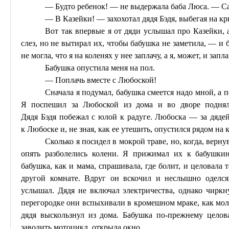
— Будто ребенок! — не выдержала баба
Люса
. — С
— В
Казейки
! — захохотал дядя
Бэдя
, выбегая на к
Вот так впервые я от дяди услышал про
Казейки
,
слез, но не вытирал их, чтобы бабушка не заметила, — и 
не могла, что я на коленях у нее заплачу, а я, может, и зап
Бабушка опустила меня на пол.
— Поплачь вместе с
Любоской
!
Сначала я подумал, бабушка смеется надо мной, а п
Я поспешил за
Любоской
из дома и во дворе поднял 
Дядя
Бэдя
побежал с юлой к радуге.
Любоска
— за дядей,
к
Любоске
и, не зная, как ее утешить, опустился рядом на 
Сколько я посидел в мокрой траве, но, когда, верн
опять разболелись колени.
Я прижимал их к бабушкин
бабушка, как и мама, спрашивала, где болит, и целовала т
другой комнате. Вдруг он вскочил и неслышно оделся
услышал. Дядя не включал электричества, однако чиркн
перегородке они вспыхивали в кромешном мраке, как молн
дядя выскользнул из дома. Бабушка по-прежнему целов
заводить мотоцикл, открыла окно.