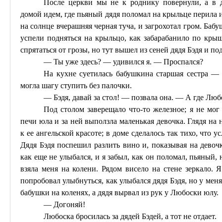
После церкви мы не к роднику повернули, а в д
домой
идем, где пьяный дядя поломал на крыльце перила и
на солнце вчерашняя черная туча, и загрохотал гром. Баб
успели подняться на крыльцо, как забарабанило по кры
спрятаться от грозы, но тут вышел из сеней дядя
Бэдя
и под
— Ты уже здесь? — удивился я. — Проспался?
На кухне суетилась бабушкина старшая сестра —
могла шагу ступить без палочки.
—
Бэдя
, давай за стол! — позвала она. — А где
Люб
Под столом заверещало что-то железное; я не мог 
печи юла и за ней выползла маленькая девочка. Глядя на 
к ее ангельской красоте; в доме сделалось так тихо, что 
Дядя
Бэдя
поспешил разлить вино и, показывая на девочк
как еще не улыбался, и я забыл, как он поломал, пьяный, 
взяла меня на колени. Рядом висело на стене зеркало. Я
попробовал улыбнуться, как улыбался дядя
Бэдя
, но у мен
бабушки на коленях, а дядя вырвал из рук у
Любоски
юлу.
— Догоняй!
Любоска
бросилась за дядей
Бэдей
, а тот не отдает.