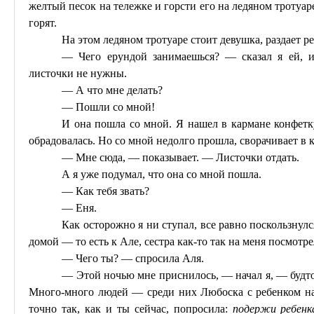
желтый песок на тележке и горсти его на ледяном тротуар
горят.
На этом ледяном тротуаре стоит девушка, раздает 
— Чего ерундой занимаешься? — сказал я ей, и
листочки не нужны.
— А что мне делать?
— Пошли со мной!
И она пошла со мной. Я нашел в кармане конфетк
обрадовалась. Но со мной недолго прошла, сворачивает в к
— Мне сюда, — показывает. — Листочки отдать.
А я уже подумал, что она со мной пошла.
— Как тебя звать?
—
Еня
.
Как осторожно я ни ступал, все равно поскользнулс
домой — то есть к Але, сестра как-то так на меня посмотре
— Чего ты? — спросила Аля.
— Этой ночью мне приснилось, — начал я, — будт
Много-много людей — среди них
Любоска
с ребенком на
точно так, как и
ты
сейчас, попросила:
подержи ребенк