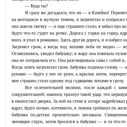
— Куда ты?
Я сразу же догадался, что он — в
Казейки
! Переме
на мотоцикле в жуткую темень, я затрепетал и попросил 
она зажгла свечку — и еще страшнее стало; я забыл про ко
будто что-то гудит на речке. Дорога с горки на горку, в
вниз, я упал в ромашки. Здесь другая дорога, и я набрел 
Загремел гром, а когда под липами неба не видно — жу
Оглянувшись, увидел бабушку; в жару она повязала пуховы
она не поправляла его. Она разговаривала сама с собой и, к
Когда опять загрохотал гром, бабушка подняла голову — и
руками — будто у нее не руки, а крылья; затем, перекре
мне страшно стало одному под гудящими липами в грозу.
Все ослепительней молнии, после каждой с зам
сокрушительней; наконец
трахнул
такой удар, что церкву
в иконостасе дверка. За ней на стене в алтаре задребезж
вдруг, будто ночью, потемнело, и ливень
гробанул
по желе
бабушка по-детски пронзительно заплакала. Священник
звенящие струи, затем бросился к бабушке — и та что-то 