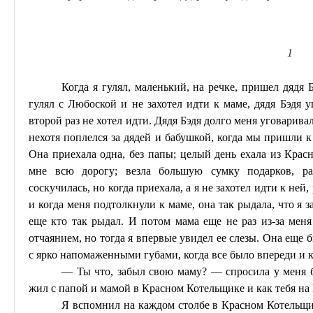
1
Когда я гулял, маленький, на речке, пришел дядя
гулял с
Любоской
и не захотел идти к маме, дядя
Бэдя
уш
второй раз не хотел идти. Дядя
Бэдя
долго меня уговаривал
нехотя поплелся за дядей и бабушкой, когда мы пришли к
Она приехала одна, без папы; целый день ехала из Кра
мне всю дорогу; везла большую сумку подарков, ра
соскучилась, но когда приехала, а я не захотел идти к ней,
и когда меня подтолкнули к маме, она так рыдала, что я 
еще кто так рыдал. И потом мама еще не раз из-за мен
отчаянием, но тогда я впервые увидел ее слезы. Она еще 
с ярко напомаженными губами, когда все было впереди и к
— Ты что, забыл свою маму? — спросила у меня 
жил с папой и мамой в Красном Котельщике и как тебя на
Я вспомнил на каждом столбе в Красном Котельщи