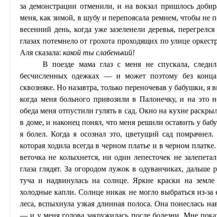
за демонстрации отменили, и на вокзал пришлось добир
меня, как зимой, в шубу и перепоясала ремнем, чтобы не 
весенний день, когда уже зазеленели деревья, перегрелс
глазах потемнело от грохота проходящих по улице оркестр
Аля сказала:
какой ты слабенький!
В поезде мама глаз с меня не спускала, следил
бесчисленных одежках — и
может
поэтому без конца 
сквозняке. Но назавтра, только переночевав у бабушки, я 
когда меня больного привозили в
Палонечку
, и на это 
обеда меня отпустили гулять в сад. Окно на кухне раскры
в доме, и
наконец
понял, что меня решили оставить у бабу
я болел. Когда я осознал это, цветущий сад помрачнел
которая ходила всегда в черном платье и в черном платке
веточка не колыхнется, ни один лепесточек не залепета
глаза глядят. За огородом лужок в одуванчиках, дальше 
туча и надвинулась на солнце. Яркие краски на земле
холодные капли. Солнце никак не могло выбраться из-за е
леса, вспыхнула узкая длинная полоса. Она понеслась навс
— и у меня голова закружилась после болезни. Мне показ