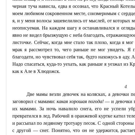
черная туча нависла, едва я осознал, что Красный Котель
моем любимом сокровенном месте, соизмеримым с сердце
я, и у меня волосы зашевелились от мыслей, от которых м
неописуемая. На каждом шагу я останавливался и огляды
явно не видел брызжущую с неба благодать, отражающую
листочке. Сейчас, когда мне стало так плохо, когда я мо
мрак я рассмотрел то, чего раньше не мог увидеть. Я г
благодати, но чувствовал себя так, будто нахожусь в аду. 
Надо спасаться, куда-то уехать, как раньше я уезжал из К
как к Але в
Хлюдожск
.
4
Две мамы везли девочек на колясках, а девочки 
заговорил с
мамами
:
какая хорошая погода!
— и девочки п
их мамами. За ночь навалило снега, его не успели уб
превратился в лед. Рабочий в оранжевой куртке катил тел
и рассыпал по ледяному тротуару песок. С одной стороны 
с другой — снег. Понятно, что он не удержится, растае