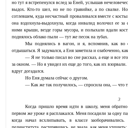
но тут я встрепенулся вслед за
Еней
, услышав нечеловеческ
выдох. Кто-то шел, но не по
гравийке
, а по свалке. Н
сотлевшем, куда несчастный проваливался вместе с костыл
она вздохнула-выдохнула, когда инвалид волочил ее за 
ними крыши, везде горы мусора, и полыхали вдали кос
поднялось облако пыли — тут же песок на зубах.
Мы поднялись в вагон, и я, вспомнив, как во 
отдышаться. Я задумался, а
Еня
заметила и озабоченно, как
— Я не только писал во сне рассказ, а еще и все э
за окном. — Но я увидел их еще до того, как их взорвали
вдруг догадался.
Но
Еня
думала сейчас
о
другом.
— Как же так получилось, — спросила она, — что т
3
Когда пришло время идти в школу, меня обратн
первом же уроке я расплакался. Меня посадили за одну па
когда начал всхлипывать, в классе
заоборачивались
пединститута, растерявшись, не знала, как меня утешить;