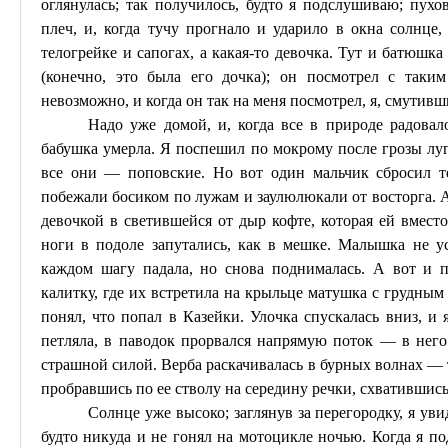
оглянулась; так получилось, будто я подслушиваю; пухов
плеч, и, когда тучу прогнало и ударило в окна солнце
телогрейке и сапогах, а какая-то девочка. Тут и батюшка
(конечно, это была его дочка); он посмотрел с таки
невозможно, и когда он так на меня посмотрел, я, смутивш
Надо уже домой, и, когда все в природе радовал
бабушка умерла. Я поспешил по мокрому после грозы лугу,
все они — поповские. Но вот один мальчик сбросил те
побежали босиком по лужам и заулюлюкали от восторга. А 
девочкой в светившейся от дыр кофте, которая ей вмест
ноги в подоле запутались, как в мешке. Малышка не ус
каждом шагу падала, но снова поднималась. А вот и п
калитку, где их встретила на крыльце матушка с грудным 
понял, что попал в
Казейки
. Улочка спускалась вниз, и 
петляла, в паводок прорвался напрямую поток — в него 
страшной силой. Верба раскачивалась в бурных волнах — т
пробравшись по ее стволу на середину речки, схватившись 
Солнце уже высоко; заглянув за перегородку, я ув
будто никуда и не гонял на мотоцикле ночью. Когда я по