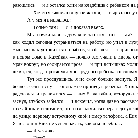
разошлись — и я остался один на кладбище с ребенком на
— Хочется какой-то другой жизни, — вырвалось у н
А у меня вырвалось:
— Только там! — И я показал вверх.
Мы поужинали, задумавшись о том, что — там? — 
как ходил сегодня устраиваться на работу, но упал в лу
мыслью, как устроиться на работу, я забылся — и приснило
в новом доме в
Казейках
— ночью застучали в дверь, о
мрак вокруг, но собирается гроза — и при вспышках молн
не видел, когда протянули мне грудного ребенка со слова
Тут же проснувшись, я не смог больше заснуть. 
боялся: если засну — опять мне принесут ребенка. Хотя 
радовался, и тревожился — в них была тайна, которую не 
заснул, глубоко забылся — и вскочил, когда давно
рассвел
газ чайник и вспомнил, что познакомился вчера с девушкой
на улице первому встречному свой номер телефона, а
Еня
Я позвонил Ене; не успел начать, как она перебила:
— Я уезжаю.