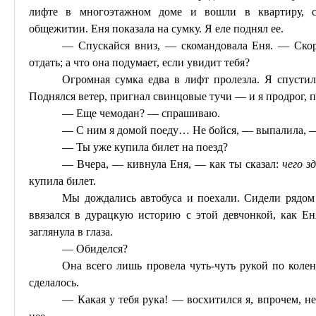
лифте в многоэтажном доме и вошли в квартиру, с
общежитии.
Еня
показала на сумку. Я еле поднял ее.
— Спускайся вниз, — скомандовала
Еня
. — Ско
отдать; а что она подумает, если увидит тебя?
Огромная сумка едва в лифт пролезла. Я спустил
Поднялся ветер, пригнал свинцовые тучи — и я продрог,
— Еще чемодан? — спрашиваю.
— С ним я домой поеду
… Н
е бойся, — выпалила, —
— Ты уже купила билет на поезд?
— Вчера, — кивнула
Еня
, — как ты сказал:
чего з
купила билет.
Мы дождались автобуса и поехали. Сидели рядом 
ввязался в
дурацкую
историю с этой девчонкой, как
Ен
заглянула в глаза.
— Обиделся?
Она всего лишь провела чуть-чуть рукой по колен
сделалось.
— Какая у тебя рука! — восхитился я, впрочем, не 