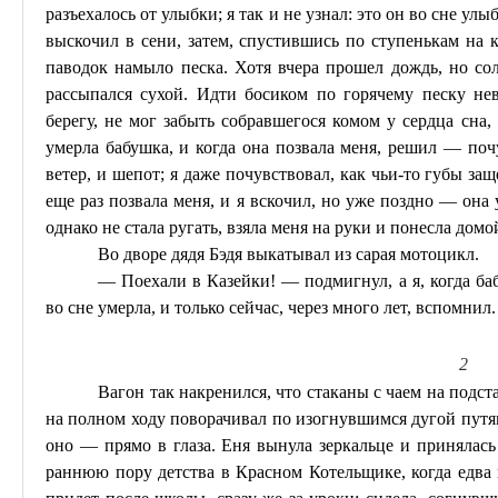
разъехалось от улыбки; я так и не узнал: это он во сне улы
выскочил в сени, затем, спустившись по ступенькам на к
паводок намыло песка. Хотя вчера прошел дождь, но с
рассыпался сухой. Идти босиком по горячему песку не
берегу, не мог забыть собравшегося комом у сердца сна,
умерла бабушка, и когда она позвала меня, решил — по
ветер, и шепот; я даже почувствовал, как чьи-то губы за
еще раз позвала меня, и я вскочил, но уже поздно — она у
однако не стала ругать, взяла меня на руки и понесла домо
Во дворе дядя
Бэдя
выкатывал из сарая мотоцикл.
— Поехали в
Казейки
! — подмигнул, а я, когда ба
во сне умерла, и только сейчас, через много лет, вспомнил.
2
Вагон так накренился, что стаканы с чаем на подст
на полном ходу поворачивал по изогнувшимся дугой путям
оно — прямо в глаза.
Еня
вынула зеркальце и принялась
раннюю пору детства в Красном Котельщике, когда едва н