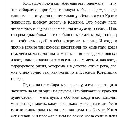
Когда дом покупали, Аля еще раз приезжала — и т
что собирается приобрести новую мебель. Прежде надо
машину — погрузили на нее мамину обстановку из Красног
показывать шоферу дорогу в
Казейки
. Это моему папе
незнакомое, но думая обо мне, она не думала о себе
… И
во
то громадная будка — из кабины вылезает мама; шофер 
мне собирать людей, чтобы разгрузить машину.
И когда 
прочие всякие там комоды расставили по комнатам, когд
тем, чего мама накопила за жизнь, — вплоть до жестяных
и когда мама разложила это все по своим местам, как когд
фарфорового оленя, которому я в детстве отбил рога
, ло
мне стало точно так, как когда-то в Красном Котельщике
теперь.
Едва я начал собираться на речку, мама все плащи д
натянуть на меня один на другой. Приближаясь к краю жи
душе своей, — мама думала обо мне, когда надо помолить
можно представить, какие возникают мысли на краю без
тяжело, лишь только мама начинала думать обо мне. Как я
меня плащ, и я побежал в нем на речку, когда солнце пек