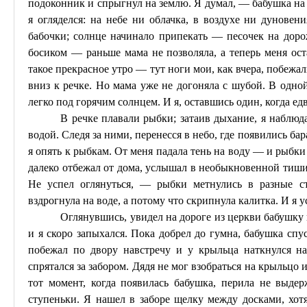
подоконник и спрыгнул на землю. Я думал, — бабушка на о
я огляделся: на небе ни облачка, в воздухе ни дунове
бабочки; солнце начинало припекать — песочек на доро
босиком — раньше мама не позволяла, а теперь меня ост
такое прекрасное утро — тут ноги мои, как вчера, побежа
вниз к речке. Но мама уже не догоняла с шубой. В одн
легко под горячим солнцем. И я, оставшись один, когда едв
В речке плавали рыбки; затаив дыхание, я наблюд
водой. Следя за ними, перенесся в небо, где появились ба
я опять к рыбкам. От меня падала тень на воду — и рыбки 
далеко отбежал от дома, услышал в необыкновенной тишин
Не успел оглянуться, — рыбки метнулись в разные 
вздрогнула на воде, а потому что скрипнула калитка. И я 
Оглянувшись, увидел на дороге из церкви бабушку и
и я скоро запыхался. Пока добрел до гумна, бабушка спус
побежал по двору навстречу и у крыльца наткнулся н
спрятался за забором. Дядя не мог взобраться на крыльцо и
тот момент, когда появилась бабушка, перила не выде
ступеньки. Я нашел в заборе щелку между досками, хотя