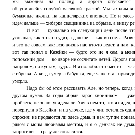
мы выходим на поляну, а дорога опускается
облупившейся
голубой
масляной краской. Мы заходим вн
бумажные иконки на канцелярских кнопках. Но и здесь 
идем дальше — хибарка священника на обрыве, а внизу р
И вот — буквально на следующий день после этог
услышал, как что-то гудит, а дальше — как во сне
… Р
азве
и это не совсем так: всю жизнь нас кто-то ведет, а нам, к
вот так попал в
Казейки
— будто это не я сам, а меня
поповский дом — во дворе не сосчитать детей. Дорога по
напролом, по кустам, туда
… И
я полюбил это место — час
с обрыва. А когда умерла бабушка, еще чаще стал приходи
умерла.
Надо бы об этом рассказать Але, но теперь, когда
другом думал. За годы обрыв зарос хвойником — уже
проблеск; не знаю: увидела ли Аля в нем то, что я видел,
повернули в
Казейки
, и на улочке, где у лип остались одн
спросил: не продаются ли здесь дома, и нам тут же показа
рядом с моим любимым местом, и я о деньгах не думал,
запросили — сразу же согласился.