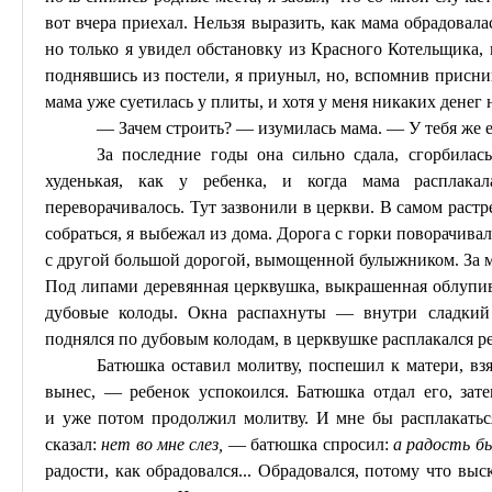
вот вчера приехал. Нельзя выразить, как мама обрадовала
но только я увидел обстановку из Красного Котельщика, м
поднявшись из постели, я приуныл, но, вспомнив присн
мама уже суетилась у плиты, и хотя у меня никаких денег н
— Зачем строить? — изумилась мама. — У тебя же е
За последние годы она сильно сдала, сгорбилась
худенькая, как у ребенка, и когда мама расплака
переворачивалось. Тут зазвонили в церкви. В самом раст
собраться, я выбежал из дома. Дорога с горки поворачивал
с другой большой дорогой, вымощенной булыжником. За м
Под липами деревянная церквушка, выкрашенная облуп
дубовые колоды. Окна распахнуты — внутри сладкий п
поднялся по дубовым колодам, в церквушке расплакался р
Батюшка оставил молитву, поспешил к матери, взя
вынес, — ребенок успокоился. Батюшка отдал его, зат
и
уже
потом продолжил молитву. И мне бы расплакаться
сказал:
нет во мне слез,
— батюшка спросил:
а радость б
радости, как обрадовался... Обрадовался, потому что выс