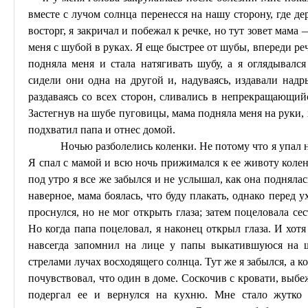
вместе с лучом солнца перенесся на нашу сторону, где д
восторг, я закричал и побежал к речке, но тут зовет мама
меня с шубой в руках. Я еще быстрее от шубы, впереди ре
подняла меня и стала натягивать шубу, а я оглядывалс
сидели они одна на другой и, надуваясь, издавали над
раздаваясь со всех сторон, сливались в непрекращающи
Застегнув на шубе пуговицы, мама подняла меня на руки, 
подхватил папа и отнес домой.
Ночью разболелись коленки. Не потому что я упал н
Я спал с мамой и всю ночь прижимался к ее животу коленк
под утро я
все
же забылся и не услышал, как она поднялас
наверное, мама боялась, что буду плакать, однако перед 
проснулся, но не мог открыть глаза; затем поцеловала се
Но когда папа поцеловал,
я
наконец открыл глаза. И хотя
навсегда запомнил на лице у папы выкатившуюся на щ
стрелами лучах восходящего солнца. Тут же я забылся, а к
почувствовал, что один в доме. Соскочив с кровати, выбеж
подергал ее и вернулся на кухню. Мне стало жутко в