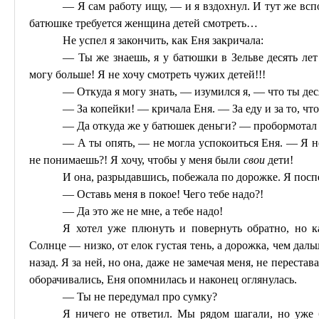
— Я сам работу ищу, — и я вздохнул. И тут же всп
батюшке требуется женщина детей смотреть…
Не успел я закончить, как
Еня
закричала:
— Ты же знаешь, я у батюшки в Зельве десять лет
могу больше! Я не хочу смотреть чужих детей!!!
— Откуда я могу знать, — изумился я, — что ты дес
— За копейки! — кричала
Еня
. — За еду и за то, ч
— Да откуда же у батюшек деньги? — пробормотал 
— А ты опять, — не могла успокоиться
Еня
. — Я н
не понимаешь?! Я хочу, чтобы у меня были
свои
дети!
И она, разрыдавшись, побежала по дорожке. Я пос
— Оставь меня в покое! Чего тебе надо?!
— Да это же не мне, а тебе надо!
Я хотел уже плюнуть и повернуть обратно, но к
Солнце — низко, от елок густая тень, а дорожка, чем дальш
назад. Я за ней, но она, даже не замечая меня, не перестав
оборачивались,
Еня
опомнилась и
наконец
оглянулась.
— Ты не передумал про сумку?
Я ничего не ответил. Мы рядом шагали, но уже 