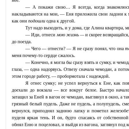
нее.
— А покажи
свою
… Я всегда, когда знакомлю
накладываются на мои, —
Еня
приложила свои ладони к м
как они
подошли
одна к другой.
Тут надо выходить, и у дома, где Алина квартира, м
— Иди, отнеси
мою жизнь —
и скорее возвращайс
до поезда.
— Чего — отнести? — Я не сразу понял, что она
т
меня почему-то сердце сжалось.
— Конечно, я могла бы сразу взять и сумку, и чемо
глаза, — одна надорвусь. Отвезу сначала чемодан, а пото
этом городе работу, — пробормотала с надеждой.
Я отнес сумку; не успел вернуться к Ене, как по
доехали до вокзала — все вокруг белое. Быстро начал
затащил за
Еней
в вагон ее чемодан, выглянул в окно, а т
грязный белый пудель. Даже не пудель, а
полупудель
, см
вернулся, приподнял заднюю лапку и пометил железобе
пуделя яркая тень. И он, будто спасаясь от собственно
обнял
Еню
и поцеловал,
и
выйдя из вагона, заглянул под 