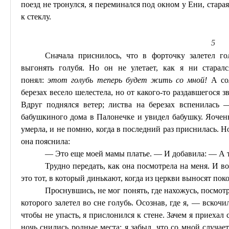
поезд не тронулся, я переминался под окном у
Ени
, стара
к стеклу.
5
Сначала приснилось, что в форточку залетел го
выгонять голубя. Но он не улетает, как
я
ни старалс
понял:
этот голубь теперь будет жить со мной!
А сол
березах весело шелестела, но от какого-то раздавшегося з
Вдруг поднялся ветер; листва на березах вспенилась 
бабушкиного дома в
Палонечке
и увидел бабушку. Я
очен
умерла, и не помню, когда в последний раз приснилась. Но
она пояснила:
— Это еще моей мамы платье. — И добавила: — А т
Трудно передать, как она посмотрела на меня. И в
это тот, в который
динькают
, когда из церкви выносят пок
Проснувшись, не мог понять, где нахожусь, посмот
которого залетел во сне голубь. Осознав, где я, — вскочи
чтобы не упасть, я прислонился к стене. Зачем я приехал
ночь снились родные места; я забыл, что со мной случае