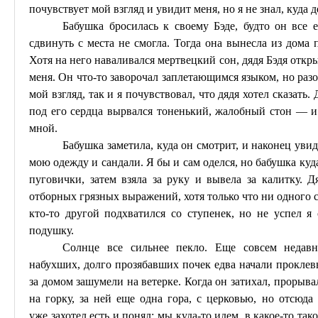
почувствует мой взгляд и увидит меня, но я не знал, куда де
Бабушка бросилась к своему
Бэде
, будто он все
сдвинуть с места не смогла. Тогда она вынесла из дома 
Хотя на него наваливался мертвецкий сон, дядя
Бэдя
откры
меня. Он что-то заворочал заплетающимся языком, но разо
мой взгляд, так и я почувствовал, что дядя хотел сказать.
под его сердца вырвался тоненький, жалобный стон — и
мной.
Бабушка заметила, куда он смотрит, и
наконец
увид
мою одежду и
сандали
. Я бы и сам оделся, но бабушка куд
пуговички, затем взяла за руку и вывела за калитку. Д
отборных грязных выражений, хотя только что ни одного 
кто-то другой подхватился со ступенек, но не успел я 
подушку.
Солнце все сильнее пекло. Еще совсем недавно
набухших, долго прозябавших почек едва начали проклев
за домом зашумели на ветерке. Когда он затихал, прорыва
на горку, за ней еще одна гора, с церковью, но отсюда
уже
захотел
есть и понял: мы куда-то идем, в какое-то так