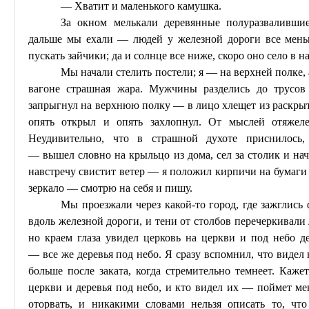
— Хватит и маленького камушка.
За окном мелькали деревянные полуразвалившие
дальше мы ехали — людей у железной дороги все мень
пускать зайчики; да и солнце все ниже, скоро оно село в 
Мы начали стелить постели; я — на верхней полке,
вагоне страшная жара. Мужчины разделись до трусо
запрыгнул на верхнюю полку — в лицо хлещет из раскрыт
опять открыл и опять захлопнул. От мыслей отяжелел
Неудивительно, что в страшной духоте приснилось,
—
вышел
словно на крыльцо из дома, сел за столик и нач
навстречу свистит ветер — я положил кирпичи на бумаги н
зеркало — смотрю на себя и пишу.
Мы проезжали через какой-то город, где зажглись
вдоль железной дороги, и тени от столбов перечеркивали 
но краем глаза увидел церковь на церкви и под небо д
—
все
же деревья под небо. Я сразу вспомнил, что видел н
больше после заката, когда стремительно темнеет. Каже
церкви и деревья под небо, и кто видел их — поймет мен
оторвать, и никакими словами нельзя описать то, что