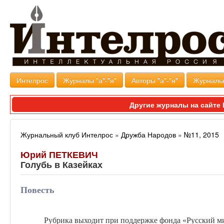
Интелрос
Журналы "а"-"я"
Авторы "а"-"я"
Журналь
Другие журналы на сайт
Журнальный клуб Интелрос
»
Дружба Народов
»
№11, 2015
Юрий ПЕТКЕВИЧ
Голубь в Казейках
Повесть
Рубрика выходит при поддержке фонда «Русский м