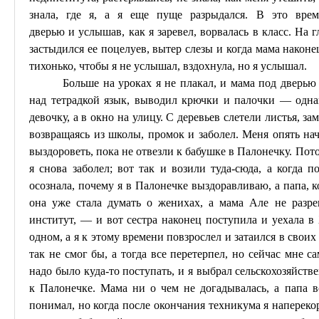
знала, где я, а я еще пуще разрыдался.
В это время
дверью
и
услышав, как я заревел, ворвалась в класс. На г
застыдился ее поцелуев, вытер слезы и когда
мама
наконец
тихонько, чтобы я не услышал, вздохнула, но я услышал.
Больше на уроках я не плакал, и мама под дверью 
над тетрадкой язык, выводил крючки и палочки — однак
девочку, а в окно на улицу. С деревьев слетели листья, з
возвращаясь из школы, промок и заболел. Меня опять нач
выздороветь, пока не отвезли к бабушке в
Палонечку
. Пот
я снова заболел; вот так и возили туда-сюда, а когда 
осознала, почему я в
Палонечке
выздоравливаю, а папа, к
она уже стала думать о женихах, а мама Але не разре
институт, — и вот
сестра
наконец поступила и уехала в
одном, а я к этому времени повзрослел и затаился в своих 
так не смог бы, а тогда все перетерпел, но сейчас мне 
надо было куда-то поступать, и я выбрал сельскохозяйст
к
Палонечке
. Мама ни о чем не догадывалась, а папа в
понимал, но когда после окончания техникума я напереко