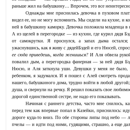
раньше жил на бабушкину
… В
прочем, это все неинтересн
Однажды мне приснилась девочка в пуховом платк
видел ее, но не могу вспомнить. Мы сидели на кухне, и к
ней в бабушкину каморку. Девочка положила младенца в кр
А из щелей в перегородке — из кухни, где курил дядя
Бэ
от
самокрутки
. Я проснулся, а запах дыма остался
ужаснувшись, как я живу с дядей
Бэдей
и его Нюсей, спрос
ее сюда приведешь, когда женишься?
И Аля обвела рукой
повалил дым, а перегородка фанерная — за ней дядя
Бэ
Нюсю, и Аля заткнула уши. Девушки у меня не было, н
ребенком, я задумался. И я пошел с Алей смотреть прод
нашего, бабушкиного дома, трудно войти в любой другой;
душа, и свернули на речку. Я решил показать свое любимое
дорогой единственной сестре, не надо его показывать.
Начиная с раннего детства, часто мне снилось, как
перед тем как впервые попал в
Казейки
, приснилось: иду
дороге куда-то вниз. По обе стороны липы под небо — ли
пчелы — и идти под ними, гудящими, страшно, а еще даль