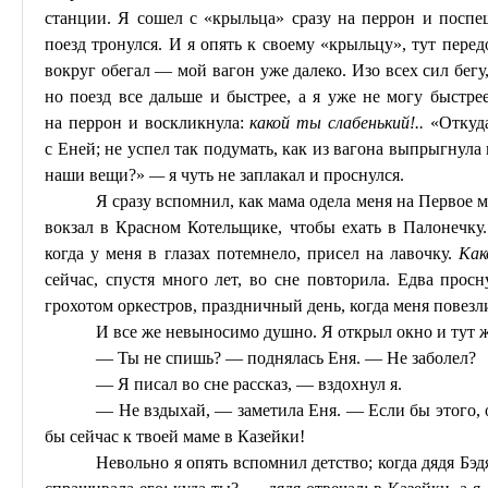
станции. Я сошел с «крыльца» сразу на перрон и поспеш
поезд тронулся. И я опять к своему «крыльцу», тут перед
вокруг обегал — мой вагон уже далеко. Изо всех сил бегу,
но поезд все дальше и быстрее, а я уже не могу быстрее
на
перрон
и воскликнула:
какой
ты слабенький!..
«Откуда
с
Еней
; не успел так подумать, как из вагона выпрыгнула 
наши вещи?»
—
я чуть не заплакал и проснулся.
Я сразу вспомнил, как мама одела меня на
П
ервое м
вокзал в Красном Котельщике, чтобы ехать в
Палонечку
когда у меня в глазах потемнело, присел на лавочку.
Как
сейчас, спустя много лет, во сне повторила. Едва просн
грохотом оркестров, праздничный день, когда меня повезл
И все же невыносимо душно. Я открыл окно и тут ж
— Ты не спишь? — поднялась
Еня
. — Не заболел?
— Я писал во сне рассказ, — вздохнул я.
— Не вздыхай, — заметила
Еня
. — Если бы этого,
бы сейчас к твоей маме в
Казейки
!
Невольно я опять вспомнил детство; когда дядя
Бэд