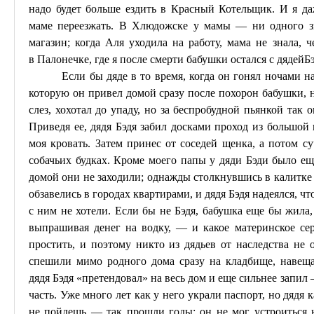
надо будет больше ездить
в
Красный Котельщик. И я даж
маме переезжать. В
Хлюдожске
у мамы — ни одного зна
магазин; когда Аля уходила на работу, мама не знала, ч
в
Палонечке
, где я после смерти бабушки остался с дядей
Б
Если бы дяде в то время, когда он гонял ночами 
которую он привел домой сразу после похорон бабушки, н
слез, хохотал
до
упаду, но за беспробудной пьянкой так о
Приведя ее, дядя
Бэдя
забил досками проход из большой 
моя кровать. Затем принес от соседей щенка, а потом су
собачьих будках. Кроме моего папы у дяди
Бэди
было еще
домой они не заходили; однажды столкнувшись в калитке 
обзавелись в городах квартирами, и дядя
Бэдя
надеялся, чт
с ним не хотели. Если бы не
Бэдя
, бабушка еще бы жила,
выпрашивая денег на водку, — и какое материнское се
простить, и поэтому никто из дядьев от наследства не 
спешили мимо родного дома сразу на кладбище, навеща
дядя
Бэдя
«претендовал» на весь дом и еще сильнее запил
часть. Уже много лет как у него украли паспорт, но дяд
не пойдешь — так прошли годы; он не мог устроиться 