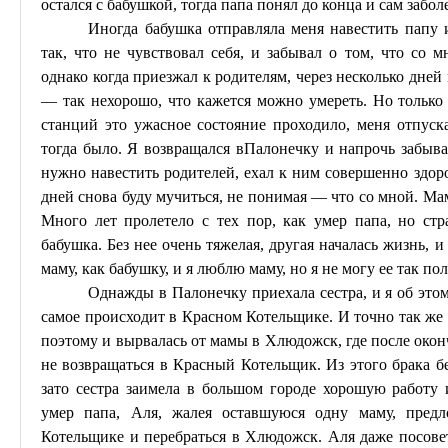
остался с бабушкой, тогда папа понял до конца и сам забол
Иногда бабушка отправляла меня навестить папу 
так, что не чувствовал себя, и забывал о том, что со
однако когда приезжал к родителям, через несколько дней
— так нехорошо, что кажется можно умереть. Но только с
станций это ужасное состояние проходило, меня отпуск
тогда было. Я возвращался в
Палонечку
и
напрочь
забывал
нужно навестить родителей, ехал к ним совершенно здоро
дней снова буду мучиться, не понимая — что со мной. Мам
Много лет пролетело с тех пор, как умер папа, но стр
бабушка. Без нее очень тяжелая, другая началась жизнь, 
маму, как бабушку, и я люблю маму, но я не могу ее так по
Однажды в
Палонечку
приехала сестра, и я об это
самое происходит в Красном Котельщике. И точно так же 
поэтому и вырвалась от мамы в
Хлюдожск
, где после ок
не возвращаться
в
Красный Котельщик. Из этого брака бе
зато сестра заимела в большом городе хорошую работу 
умер папа, Аля, жалея оставшуюся одну маму, пред
Котельщике и перебраться в
Хлюдожск
. Аля даже посове