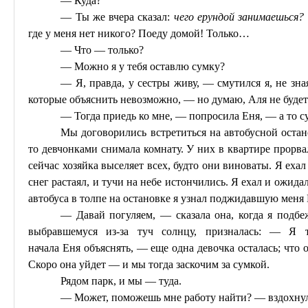
— Куда?
— Ты же вчера сказал:
чего ерундой занимаешься?
где у меня нет никого? Поеду домой! Только…
— Что — только?
— Можно я у тебя оставлю сумку?
— Я, правда, у сестры живу, — смутился я, не зная
которые объяснить невозможно, — но думаю, Аля не будет 
— Тогда
приедь
ко мне, — попросила
Еня
, — а то 
Мы договорились встретиться на автобусной оста
то девчонками снимала комнату. У них в квартире прорва
сейчас хозяйка выселяет всех, будто они виноваты. Я еха
снег растаял, и тучи на небе истончились. Я ехал и ожида
автобуса в толпе на остановке я узнал поджидавшую меня
— Давай погуляем, — сказала она, когда я подбеж
выбравшемуся из-за туч солнцу, призналась: — Я 
начала
Еня
объяснять, — еще одна девочка осталась; что о
Скоро она уйдет — и мы тогда заскочим за сумкой.
Рядом парк, и мы — туда.
— Может, поможешь мне работу найти? — вздохну