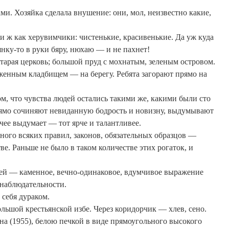
ами. Хозяйка сделала внушение: они, мол, неизвестно какие,
ни ж как херувимчики: чистенькие, красивенькие. Да уж куда
янку-то в руки
бяру
, нюхаю — и не пахнет!
старая церковь; большой пруд с мохнатым, зеленым островом.
женным кладбищем — на берегу. Ребята загорают прямо на
ом, что чувства людей остались такими же, какими были сто
рямо сочиняют невиданную бодрость и новизну, выдумывают
чее выдумает — тот ярче и талантливее.
ого всяких правил, законов, обязательных образцов —
ве. Раньше не было в таком количестве этих рогаток, и
й — каменное, вечно-одинаковое, вдумчивое выражение
 наблюдательности.
ь себя
дураком
.
льшой крестьянской избе. Через коридорчик — хлев, сено.
а (1955), белою печкой в виде прямоугольного высокого