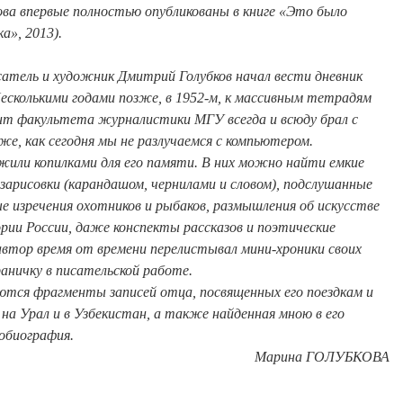
ова
впервые полностью опубликованы в книге «Это было
а», 2013).
сатель и художник Дмитрий Голубков начал вести дневник
Несколькими годами позже, в 1952-м, к массивным тетрадям
ент факультета журналистики МГУ всегда и всюду брал с
е, как сегодня мы не разлучаемся с компьютером.
жили копилками для его памяти. В них можно найти емкие
арисовки (карандашом, чернилами и словом), подслушанные
е изречения охотников и рыбаков, размышления об искусстве
рии России, даже конспекты рассказов и поэтические
 автор время от времени перелистывал мини-хроники своих
раничку в писательской работе.
тся фрагменты записей отца, посвященных его поездкам и
на Урал и в Узбекистан, а также найденная мною в его
тобиография.
Марина
ГОЛУБКОВА