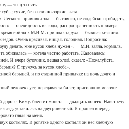
тину —
тыщ
за пять.
губы; сухие, безразлично-зоркие глаза.
и
.
Легкость прививки зла — бытового,
незлодейского
; обидеть,
просто — очевидность выгоды; распространенность примера.
 время войны к М.И.М. пришла старуха — бывшая княгиня-
выездов. Очень красивая, нищая, голодная. Попросила:
буду делать, мне кусок хлеба нужен». — М.И. взяла, кормила,
о та обижалась — хотела честно работать. Жаловалась:
ней. И вчера булочник, вешая хлеб, сказал: «Пожалуйста,
 барыня? Я тружусь за кусок хлеба».
асивой барыней, и по старинной привычке на ночь долго и
ший человек сует, передавая за билет, пригоршню мелочи:
 дороге. Вижу: блестит монета — двадцать копеек. Навстречу
взгляд, уставилась на двугривенный. Я прошел вперед,
ровато глядя на меня.
 двух костылях. В рогатке одного костыля он нес хлебную