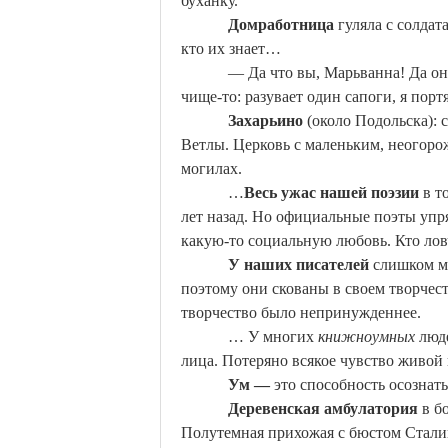
буханку.
Домработница
гуляла с солдат
кто их знает…
— Да что вы,
Марьванна
! Да о
чище-то: разувает один сапоги, я порт
Захарьино
(около Подольска): 
Ветлы. Церковь с маленьким, неогоро
могилах.
…
Весь ужас нашей поэзии
в т
лет назад. Но официальные поэты уп
какую-то социальную любовь. Кто лов
У наших писателей
слишком мн
поэтому они скованы в своем творчест
творчество было непринужденнее.
… У многих
книжноумных
люде
лица. Потеряно всякое чувство живой
Ум —
это способность осознат
Деревенская амбулатория
в бо
Полутемная прихожая с бюстом Сталин