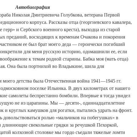
Автобиография
прораба Николая Дмитриевича
Голубкова
, ветерана
П
ервой
педиционного корпуса.
Рассказы отца (георгиевского кавалера,
е
герр
» и Сербского военного креста), выходца из старой
ых преданий, восходящих к временам Очакова и покорения
частником ее был брат моего деда — героически погибший
конкретили
для меня русскую историю, одомашнили ее, если
 воображение к
темам родной старины. Бабка моя (мать отца)
вая. Она была портнихой во
Владыкине
, шила для
 моего детства была Отечественная война 1941—1945 гг.
 подмосковном поселке Ильинка. В двух километрах от нашего
цкие самолеты беспрестанно бомбили. Впервые я тогда увидел
 текущую не из царапины. Мы — десяти-, одиннадцатилетние
к и круглых камушков для рогатки, пытались удрать на фронт.
ь довольствоваться ролью «мальчиков на
побегушках
» в
ли длиннющие свекольные грядки за речушкой
Пехоркой
,
щатой колхозной столовке мы гордо съедали тяжелые ломти