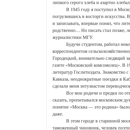
липкого серого хлеба и азартно хлеб
В 1945 году я поступил в Мос
погрузившись в восторги искусства. 
и записывать, впервые понял, что лит
родственно… Но писать стал позже, л
журналистики МГУ.
Будучи студентом, работал нек
корреспондентом сельскохозяйственн
Городецкий, внимательно следящий за
газете «Московский комсомолец». В 19
литератур
Гослитиздата
. Знакомство 
Кавказа, неоднократные поездки в
Каб
сделали меня энтузиастом переводческ
Все мои родичи и предки по от
сказать, пропитывался московским ду
понятие «Москва — это родина» было
даже.
В этом городе в старинной мос
таможенный чиновник, человек поэти