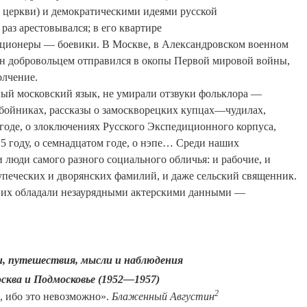
церкви) и демократическими идеями русской
 раз арестовывался; в его квартире
ционеры — боевики. В Москве, в Александровском военном
н добровольцем отправился в окопы
П
ервой мировой войны,
олчение.
ый московский язык, не умирали отзвуки фольклора —
бойниках, рассказы о замоскворецких купцах—чудилах,
 годе, о злоключениях Русского Экспедиционного корпуса,
 году, о семнадцатом годе, о нэпе
… С
реди наших
 люди самого разного социального обличья: и рабочие, и
упеческих и дворянских фамилий, и даже сельский священник.
 них обладали незаурядными актерскими данными —
и, путешествия, мысли и наблюдения
сква и Подмосковье (1952—1957)
2
, ибо это невозможно».
Блаженный Августин