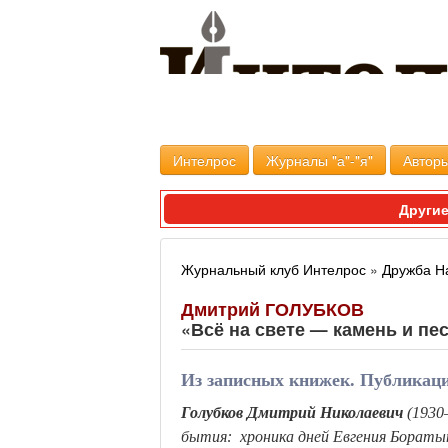
Интелрос
Журналы "а"-"я"
Авторы
Другие
Журнальный клуб Интелрос
»
Дружба Н
Дмитрий ГОЛУБКОВ
«Всё на свете — камень и пе
Из записных книжек. Публикац
Голубков Дмитрий Николаевич
(1930
бытия: хроника дней Евгения Боратын