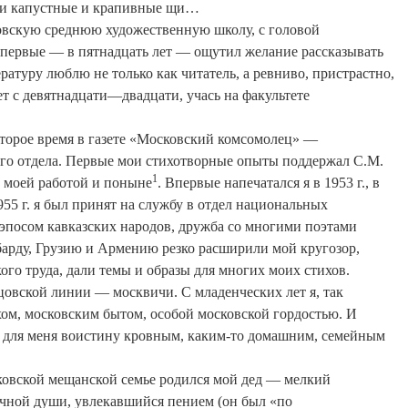
али капустные и крапивные щи…
ковскую среднюю художественную школу, с головой
Впервые — в пятнадцать лет — ощутил желание рассказывать
ературу люблю не только как читатель, а ревниво, пристрастно,
ет с девятнадцати—
дв
адцати, учась на факультете
оторое время в газете «Московский комсомолец» —
ого отдела. Первые мои стихотворные опыты поддержал С.М.
1
 моей работой и поныне
. Впервые напечатался я в 1953 г., в
55 г. я был принят на службу в отдел национальных
с эпосом кавказских народов, дружба со многими поэтами
арду
, Грузию и Армению резко расширили мой кругозор,
ого труда, дали темы и образы для многих моих стихов.
цовской линии — москвичи. С младенческих лет я, так
хом, московским бытом, особой московской гордостью. И
 для меня воистину кровным, каким-то домашним, семейным
ковской мещанской семье родился мой дед — мелкий
чной души, увлекавшийся пением (он был «по