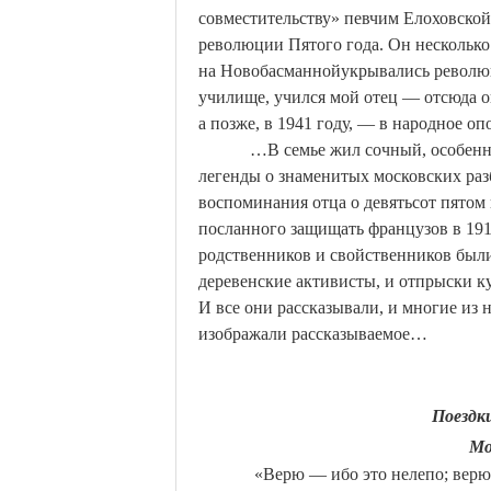
совместительству» певчим
Елоховской
революции
П
ятого года. Он несколько
на
Новобасманной
укрывались револю
училище, учился мой отец — отсюда о
а позже, в 1941 году, — в народное оп
…В семье жил сочный, особенн
легенды о знаменитых московских раз
воспоминания отца о девятьсот пятом
посланного защищать французов в 1915
родственников и свойственников были
деревенские активисты, и отпрыски к
И все они рассказывали, и многие из
изображали рассказываемое…
Поездк
Мо
«Верю — ибо это нелепо; верю