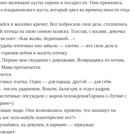
ино
маленькие кусты сирени и посадил их. Они принялись,
го
владыкинского
куста, который цвел во времена юности отца
шибся и жалобно кричит. Все побросали свои дела, столпились
птенца на свою синюю коляску. Толстая, с косами, девочка
ом поет: «Как жалко, бедненький…»
 судьбы птенчика они забыли — охотно — все свои дела и
д горячим небом и жалеть птичку.
. Первые мои свидания с девушками. Возвращаясь по ночам,
 Мама просыпается:
чется.
совых платка. Один — для парада, другой — для себя.
 писать ударников. Вошли, балагуря, в отдел кадров.
беспечные; обсуждали с жаром похождения
Тарзана
(«Лучше с
ране»).
сивые люди. Они волновались: приятно, что напишут на
у вас
чего-нибудь
поинтереснее
нет?»
 улыбаясь, на девушек, в кармане — зеркальце.
оворит: