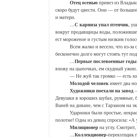
Отец осенью
привез из
Владык
скоро будут цвести. Они — от большо
и матери.
…
С карниза упал птенчик
, у
вокруг продавщицы воды, положившей 
ест мороженое и густым низким голос
Всем жалко и весело, что из-за
бесконечно долго могут стоять тут по
…
Первые послевоенные годы
вхожу на цыпочках, ем скудный ужин.
— Не жуй так громко — есть хо
Молодой человек
имеет два но
Художники поехали на завод
—
Девушки в хороших шубах, румяные, 
Ваней на диване, чем с
Тарзаном
на эк
Ударники были простые, некра
полотне! Одна из девиц спросила: «А 
Милиционер
на углу. Смотрит,
…
Коллекционер-
перекупщик г