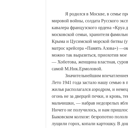
Я родился в Москве, в семье 
мировой войны, солдата Русского экс
кавалера французского ордена «
Круа
д
московской семьи, хранителя фамильн
Крыма и
Цусимской
морской битвы (у
матрос крейсера «Память Азова») —
о
можно так выразиться, приохотив мое
—
Хоботова
, женщина властная, суро
самой
М.Ник
.Е
рмоловой
.
Значительнейшим впечатлением
Лето 1941 года застало нашу семью в
жилья располагался аэродром, и неме
огонь не за дверцей печки, и кровь,
мальчишки, — набрав недозрелых ябло
Ничего не получилось, и нам пришлос
Быковском колхозе: безропотно поло
лущили горох, копали картошку. В до