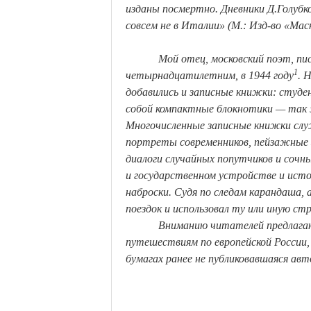
изданы посмертно. Дневники
Д.Голубк
совсем не в Италии» (М.: Изд-во «Маск
Мой отец, московский поэт, пи
1
четырнадцатилетним, в 1944 году
. 
добавились и записные книжки: студ
собой компактные блокнотики — так ж
Многочисленные записные книжки слу
портреты современников, пейзажные з
диалоги случайных попутчиков и сочны
и государственном устройстве и исто
наброски. Судя по следам карандаша,
поездок и использовал ту или иную ст
Вниманию читателей предлагаю
путешествиям по европейской России, 
бумагах ранее не публиковавшаяся ав