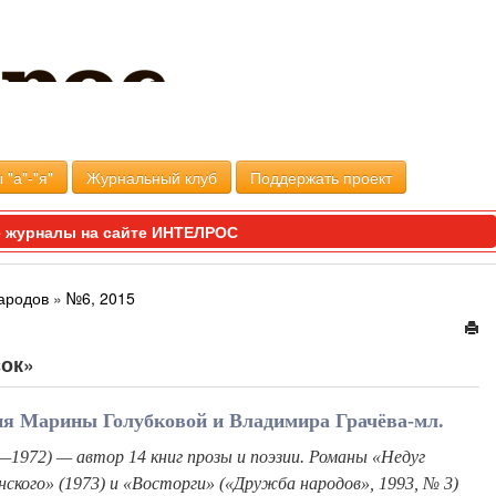
 "а"-"я"
Журнальный клуб
Поддержать проект
 журналы на сайте ИНТЕЛРОС
ародов
»
№6, 2015
сок»
ия Марины Голубковой и Владимира Грачёва-мл.
—1972) — автор 14 книг прозы и поэзии. Романы «Недуг
ского» (1973) и «Восторги» («Дружба народов», 1993, № 3)