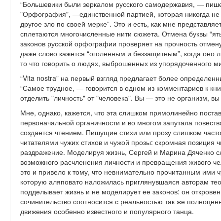
“Большевики были зеркалом русского самодержавия, — пише
"Орфография", —единственной партией, которая никогда н
другое зло по своей мерке”. Это и есть, как мне представляет
сплетаются многочисленные нити сюжета. Отмена буквы “ят
законов русской орфографии проверяет на прочность отмену
даже слово кажется “оголенным и беззащитным”, когда оно 
то что говорить о людях, выброшенных из упорядоченного 
“Vita nostra” на первый взгляд предлагает более определе
“Самое трудное, — говорится в одном из комментариев к кн
отделить "личность" от "человека". Вы — это не организм, вы
Мне, однако, кажется, что эта слишком прямолинейно постав
первоначальной органичности и во многом запутала повество
создается чтением. Пишущие стихи или прозу слишком час
читателями чужих стихов и чужой прозы: скромная позиция ч
раздражение. Моделируя жизнь, Сергей и Марина Дяченко с
возможного расчленения личности и превращения живого че
это и привело к тому, что невнимательно прочитанным ими ч
которую аляповато наложилась приглянувшаяся авторам теор
подделывает жизнь и не моделирует ее законов: он откровенн
сочинительство соотносится с реальностью так же полноценн
движения особенно известного и популярного танца.