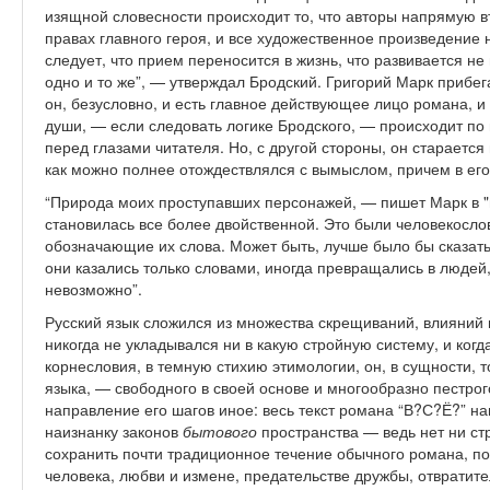
изящной словесности происходит то, что авторы напрямую в
правах главного героя, и все художественное произведение
следует, что прием переносится в жизнь, что развивается не 
одно и то же”, — утверждал Бродский. Григорий Марк прибег
он, безусловно, и есть главное действующее лицо романа, и р
души, — если следовать логике Бродского, — происходит по 
перед глазами читателя. Но, с другой стороны, он старается 
как можно полнее отождествлялся с вымыслом, причем в его
“Природа моих проступавших персонажей, — пишет Марк в 
становилась все более двойственной. Это были человекосл
обозначающие их слова. Может быть, лучше было бы сказать
они казались только словами, иногда превращались в людей
невозможно”.
Русский язык сложился из множества скрещиваний, влияний 
никогда не укладывался ни в какую стройную систему, и ког
корнесловия, в темную стихию этимологии, он, в сущности, т
языка, — свободного в своей основе и многообразно пестрого
направление его шагов иное: весь текст романа “В?С?Ё?” на
наизнанку законов
бытового
пространства — ведь нет ни ст
сохранить почти традиционное течение обычного романа, п
человека, любви и измене, предательстве дружбы, отвратите