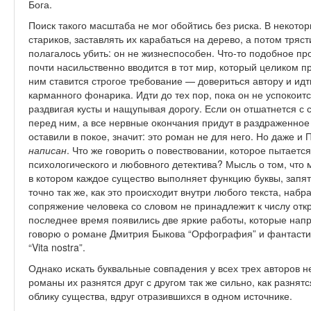
Бога.
Поиск такого масштаба не мог обойтись без риска. В некот
стариков, заставлять их карабаться на дерево, а потом трясти
полагалось убить: он не жизнеспособен. Что-то подобное про
почти насильственно вводится в тот мир, который целиком 
ним ставится строгое требование — довериться автору и идт
карманного фонарика. Идти до тех пор, пока он не успокоитс
раздвигая кусты и нащупывая дорогу. Если он отшатнется с 
перед ним, а все нервные окончания придут в раздраженное
оставили в покое, значит: это роман не для него. Но даже и 
написан
. Что же говорить о повествовании, которое пытает
психологического и любовного детектива? Мысль о том, что
в котором каждое существо выполняет функцию буквы, запя
точно так же, как это происходит внутри любого текста, набр
сопряжение человека со словом не принадлежит к числу отк
последнее время появились две яркие работы, которые нап
говорю о романе Дмитрия Быкова “Орфография” и фантаст
“Vita nostra”.
Однако искать буквальные совпадения у всех трех авторов 
романы их разнятся друг с другом так же сильно, как разнят
облику существа, вдруг отразившихся в одном источнике.