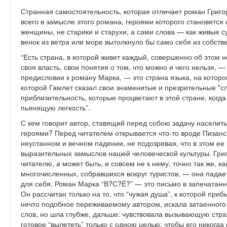
Странная самостоятельность, которая отличает роман Григ
всего в замысле этого романа, героями которого становятся 
женщины, не старики и старухи, а сами слова — как живые с
венок из ветра или море вытолкнуло бы само себя из собств
“Есть страна, в которой живет каждый, совершенно об этом н
своя власть, свои понятия о том, что можно и чего нельзя,
предисловии к роману Марка, — это страна языка, на которо
которой Гамлет сказал свои знаменитые и презрительные "сл
приблизительность, которые процветают в этой стране, когд
пьянящую легкость”.
С кем говорит автор, ставящий перед собою задачу населит
героями? Перед читателем открывается что-то вроде Пизанс
неустанном и вечном падении, не подозревая, что в этом ее
выразительных замыслов нашей человеческой культуры. Гри
читателю, а может быть, и совсем не к нему, точно так же, 
многочисленных, собравшихся вокруг туристов, — она падает
для себя. Роман Марка “В?С?Ё?” — это письмо в запечатан
Он рассчитан только на то, что “чужая душа”, к которой приб
нечто подобное переживаемому автором, искала затаенного 
слов, но шла глубже, дальше: чувствовала вызывающую стра
готовое “вылететь” только с одною целью: чтобы его никогда