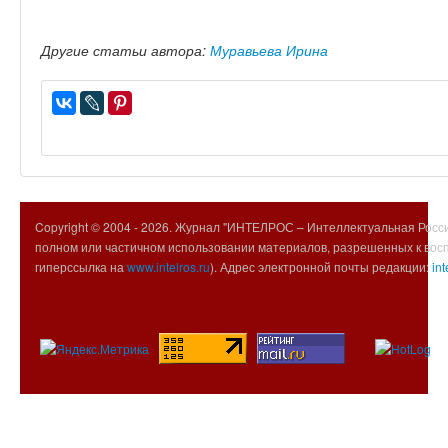
Другие статьи автора:
Муравьева Ирина
Copyright © 2004 -
2026. Журнал "ИНТЕЛРОС – Интеллектуальная Росси
полном или частичном использовании материалов, разрешенных к вос
гиперссылка на
www.intelros.ru
). Адрес электронной почты редакции:
int