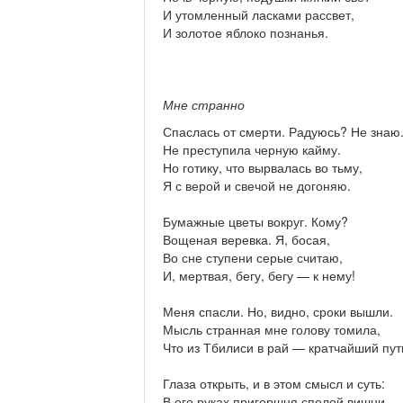
И утомленный ласками рассвет,
И золотое яблоко познанья.
Мне странно
Спаслась от смерти. Радуюсь? Не знаю
Не преступила черную кайму.
Но готику, что вырвалась во тьму,
Я с верой и свечой не догоняю.
Бумажные цветы вокруг. Кому?
Вощеная веревка. Я, босая,
Во сне ступени серые считаю,
И, мертвая, бегу, бегу — к нему!
Меня спасли. Но, видно, сроки вышли.
Мысль странная мне голову томила,
Что из Тбилиси в рай — кратчайший пут
Глаза открыть, и в этом смысл и суть:
В его руках пригоршня спелой вишни...