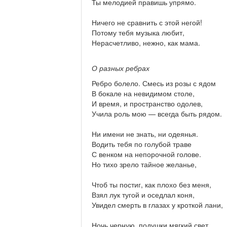
Ты мелодией правишь упрямо.
Ничего не сравнить с этой негой!
Потому тебя музыка любит,
Нерасчетливо, нежно, как мама.
О разных ребрах
Ребро болело. Смесь из розы с ядом
В бокале на невидимом столе,
И время, и пространство одолев,
Учила роль мою — всегда быть рядом.
Ни имени не знать, ни одеянья.
Водить тебя по голубой траве
С венком на непорочной голове.
Но тихо зрело тайное желанье,
Чтоб ты постиг, как плохо без меня,
Взял лук тугой и оседлал коня,
Увидел смерть в глазах у кроткой лани,
Ночь черную, подушки мягкий свет