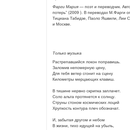
Фарги Мария
— поэт и переводчик. Авт
потерь” (2009 ). В переводах М.Фарги о
Тициана Табидзе, Паоло Яшвили, Лии С
и Москве.
Только музыка
Растрепавшийся локон поправишь.
Заломив непомерную цену,
Для тебя ветер сгонит на сцену
Километры мерцающих клавиш.
В тишине нервно скрипка заплачет.
Соло альта протянется к солнцу.
Струны стоном космических лоций
Хрупкость контура плеч обозначат.
И, забытая другом и небом
В жизни, тихо идущей на убыль,