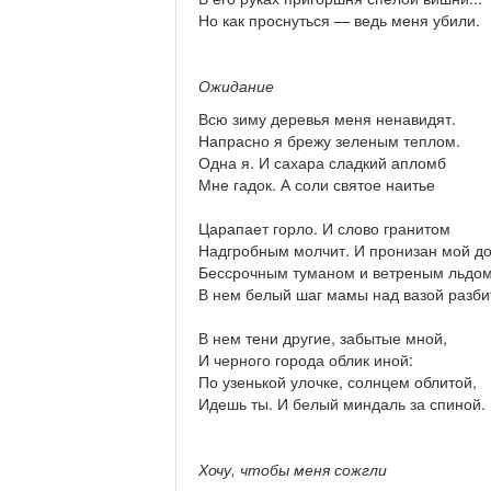
Но как проснуться — ведь меня убили.
Ожидание
Всю зиму деревья меня ненавидят.
Напрасно я брежу зеленым теплом.
Одна я. И сахара сладкий апломб
Мне гадок. А соли святое наитье
Царапает горло. И слово гранитом
Надгробным молчит. И пронизан мой д
Бессрочным туманом и ветреным льдом
В нем белый шаг мамы над вазой разби
В нем тени другие, забытые мной,
И черного города облик иной:
По узенькой улочке, солнцем облитой,
Идешь ты. И белый миндаль за спиной.
Хочу, чтобы меня сожгли