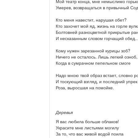
Мой театр конца, мне немыслимо горьк
Умерев, возвращаться в привычный Со
Кто меня навестит, нарушая обет?
Кто захочет мой яд, жизнь на горле вулк
Болтовней разноцветной прикрытые ра
И несказанным словом горчащий обед..
Кому нужен зарезанной курицы зоб?
Ничего не осталось. Лишь легкий озноб,
Когда в сумрачном пепельном смоге
Надо мною твой образ встает, словно ро
И тоскующий взгляд, и последний упре
Роза, выросшая на помойке.
Деревья
Я вас любила больше облаков!
Украсите мне листьями могилу
За то, что вас живой водой поила