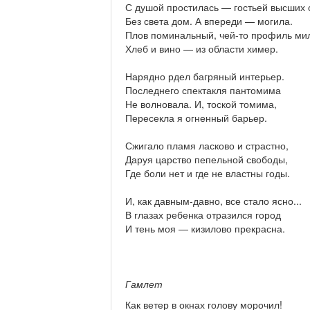
С душой простилась — гостьей высших 
Без света дом. А впереди — могила.
Плов поминальный, чей-то профиль ми
Хлеб и вино — из области химер.
Нарядно рдел багряный интерьер.
Последнего спектакля пантомима
Не волновала. И, тоской томима,
Пересекла я огненный барьер.
Сжигало пламя ласково и страстно,
Даруя царство пепельной свободы,
Где боли нет и где не властны годы.
И, как давным-давно, все стало ясно...
В глазах ребенка отразился город
И тень моя — кизилово прекрасна.
Гамлет
Как ветер в окнах голову морочил!