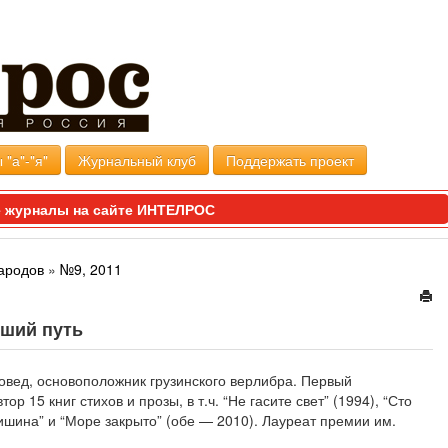
 "а"-"я"
Журнальный клуб
Поддержать проект
 журналы на сайте ИНТЕЛРОС
ародов
»
№9, 2011
йший путь
ровед, основоположник грузинского верлибра. Первый
ор 15 книг стихов и прозы, в т.ч. “Не гасите свет” (1994), “Сто
тишина” и “Море закрыто” (обе — 2010). Лауреат премии им.