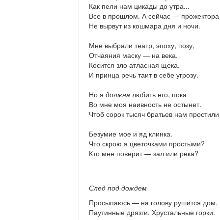
Как пели нам цикады до утра...
Все в прошлом. А сейчас — прожектора
Не вырвут из кошмара дня и ночи.
Мне выбрали театр, эпоху, позу,
Отчаяния маску — на века.
Косится зло атласная щека.
И принца речь таит в себе угрозу.
Но я
должна
любить его, пока
Во мне моя наивность не остынет.
Чтоб сорок тысяч братьев нам простили
Безумие мое и яд клинка.
Что скрою я цветочками простыми?
Кто мне поверит — зал или река?
След под дождем
Просыпаюсь — на голову рушится дом.
Паутинные дрязги. Хрустальные горки.