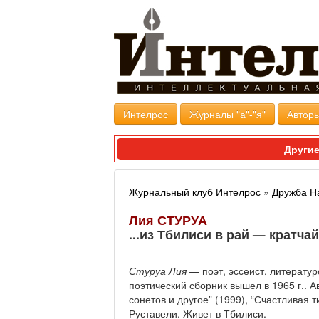
Интелрос
Журналы "а"-"я"
Авторы
Другие
Журнальный клуб Интелрос
»
Дружба Н
Лия СТУРУА
...из Тбилиси в рай — кратча
Стуруа Лия
— поэт, эссеист, литерату
поэтический сборник вышел в 1965 г.. Авт
сонетов и другое” (1999), “Счастливая 
Руставели. Живет в Тбилиси.