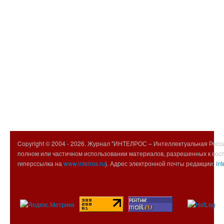
Copyright © 2004 -
2026. Журнал "ИНТЕЛРОС – Интеллектуальная Росси
полном или частичном использовании материалов, разрешенных к вос
гиперссылка на
www.intelros.ru
). Адрес электронной почты редакции:
int