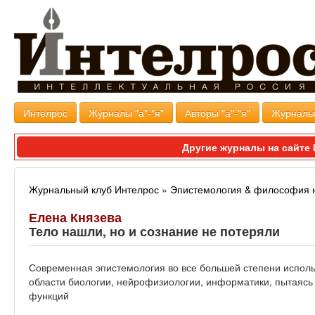
Интелрос
Журналы "а"-"я"
Авторы "а"-"я"
Журналь
Другие журналы на сайт
Журнальный клуб Интелрос
»
Эпистемология & философия 
Елена Князева
Тело нашли, но и сознание не потеряли
Современная эпистемология во все большей степени исполь
области биологии, нейрофизиологии, информатики, пытаясь 
функций