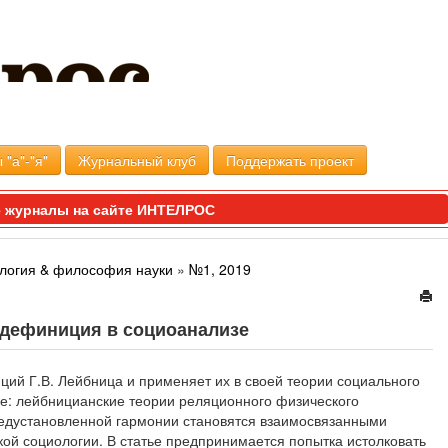
 "а"-"я"
Журнальный клуб
Поддержать проект
 журналы на сайте ИНТЕЛРОС
логия & философия науки
»
№1, 2019
 дефиниция в социоанализе
пций Г.В. Лейбница и применяет их в своей теории социального
ве: лейбницианские теории реляционного физического
редустановленной гармонии становятся взаимосвязанными
й социологии. В статье предпринимается попытка истолковать