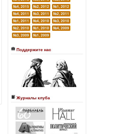
№4, 2015
№2, 2012
№1, 2012
№4, 2011
№3, 2011
№2, 2011
№1, 2011
№4, 2010
№3, 2010
№2, 2010
№1, 2010
№4, 2009
№3, 2009
№1, 2009
Поддержите нас
Журналы клуба