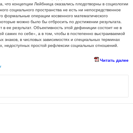
а, что концепции Лейбница оказались плодотворны в социологии
ого социального пространства не есть ни непосредственное
сто формальные операции косвенного математического
которые можно было бы отбросить по достижении результата.
в ее результат. Объективность этой дефиниции состоит не в
ей самих по себе», а в том, чтобы в постепенно выстраиваемой
х знаков, в числовых зависимостях и специальных терминах
ых, недоступных простой рефлексии социальных отношений.
Читать далее
н