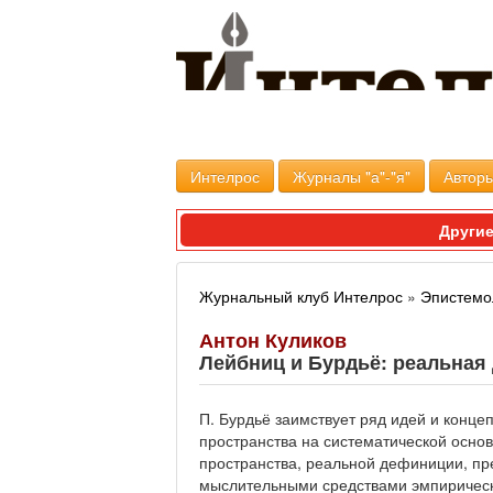
Интелрос
Журналы "а"-"я"
Авторы
Другие
Журнальный клуб Интелрос
»
Эпистемо
Антон Куликов
Лейбниц и Бурдьё: реальная
П. Бурдьё заимствует ряд идей и конце
пространства на систематической осно
пространства, реальной дефиниции, п
мыслительными средствами эмпирическо