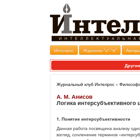
Интелрос
Журналы "а"-"я"
Авторы
Другие
Журнальный клуб Интелрос
»
Философс
А. М. Анисов
Логика интерсубъективного 
1. Понятие интерсубъективности
Данная работа посвящена анализу одно
взгляд, сочленение терминов «интерсу