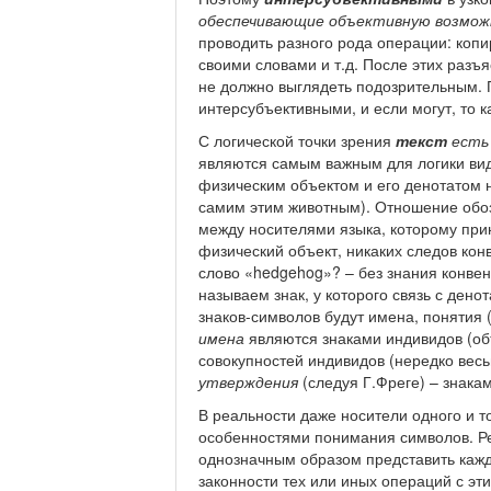
обеспечивающие объективную возмож
проводить разного рода операции: коп
своими словами и т.д. После этих раз
не должно выглядеть подозрительным. 
интерсубъективными, и если могут, то 
С логической точки зрения
текст
есть
являются самым важным для логики видо
физическим объектом и его денотатом н
самим этим животным). Отношение обоз
между носителями языка, которому при
физический объект, никаких следов кон
слово «hedgehog»? – без знания конве
называем знак, у которого связь с ден
знаков-символов будут имена, понятия 
имена
являются знаками индивидов (об
совокупностей индивидов (нередко вес
утверждения
(следуя Г.Фреге) – знака
В реальности даже носители одного и т
особенностями понимания символов. Ре
однозначным образом представить кажды
законности тех или иных операций с э