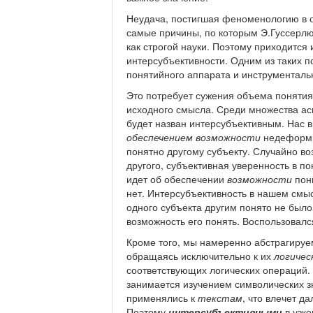
Неудача, постигшая феноменологию в о
самые причины, по которым Э.Гуссерл
как строгой науки. Поэтому приходится
интерсубъективности. Одним из таких 
понятийного аппарата и инструменталь
Это потребует сужения объема понятия
исходного смысла. Среди множества ас
будет назван интерсубъективным. Нас в
обеспечением возможности
недеформир
понятно другому субъекту. Случайно в
другого, субъективная уверенность в по
идет об обеспечении
возможности
пони
нет. Интерсубъективность в нашем смыс
одного субъекта другим понято не было
возможность его понять. Воспользовалс
Кроме того, мы намеренно абстрагируе
обращаясь исключительно к их
логичес
соответствующих логических операций. 
занимается изучением символических зн
применялись к
текстам
, что влечет 
Поэтому
интерсубъективными
в узк