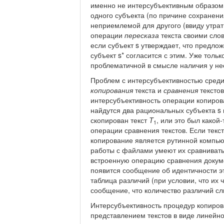
именно не интерсубъективным образо
одного субъекта (по причине сохранени
неприемлемой для другого (ввиду утрат
операции
пересказа
текста своими сло
если субъект s утверждает, что предло
субъект s* согласится с этим. Уже тол
проблематичной в смысле наличия у не
Проблем с интерсубъективностью среди
копирования
текста и
сравнения
текстов
интерсубъективность операции копирова
найдутся два рациональных субъекта s и
скопирован текст
T
, или это был какой-
1
операции сравнения текстов. Если текс
копирование является рутинной компь
работы с файлами умеют их сравниват
встроенную операцию сравнения докуме
появится сообщение об идентичности эт
таблица различий (при условии, что их
сообщение, что количество различий с
Интерсубъективность процедур копиров
представлением текстов в виде линейн