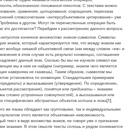
ность однозначного понимания текстов
. С текстами можно
ирования, сравнения,
цитирования
, сокращения, пересказа
ъяснений словосочетание «интерсубъективное цитирование» уже
Проблема в другом. Могут ли перечисленные операции быть
как это достигается? Перейдем к рассмотрению данного вопроса.
 непустое конечное множество знаков-символов
. Символы
м знаков, который характеризуется тем, что между знаком как
ет вообще никакой объективной связи (как между словом «еж» и
начения в этом случае есть результат
конвенции
, соглашения
надлежит данный знак. Сколько бы мы ни изучали символ как
венции мы в нем не найдем (например, знаком чего является
нции наверняка не скажешь). Таким образом,
символом
мы
отатом установлена по конвенции. Стандартными примерами
(предикаты) и высказывания (утверждения). По определению,
ъектов рассмотрения),
понятия
или
предикаты
– знаками
ьма сложно устроенных совокупностей), а
высказывания
или
ми специфических абстрактных объектов
истина
и
ложь
[1]
.
ого же языка обладают как групповыми, так и индивидуальными
зультатом этого является объективная невозможность
й текст в виде множества знаков, не говоря уже о признании
тими знаками. В этом смысле тексты сплошь и рядом понимаются