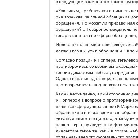
в следующем знаменитом текстовом фр
«Как видим, прибавочная стоимость не 
она возникла, за спиной обращения дол
обращения. Но может ли прибавочная с
обращения? ...Товаропроизводитель не
товар в капитал вне сферы обращения,
Итак, капитал не может возникнуть из 
должен возникнуть в обращении и в то
Согласно позиции К.Поппера, гегелевск
противоречивы, со всеми вытекающими
теории доказуемы любые утверждения. У
Однако в статье, где специально рассма
противоречивость подтверждалась текс
Как ни неожиданно, ярый сторонник ди
К.Поппером в вопросе о противоречиво
является сформулированное К.Марксом 
обращения и в то же время вне обраще
ситуация «цитата в цитате»; отмечу кстат
нашел – ср. c приведенным фрагментом
диалектике такое же, как и в логике, 
от так называемого формального проти