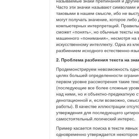
называемые знаки препинания и другие
Часто эти значки называют символами и
таковыми в нашем смысле, ибо не выст
могут получать значение, которое либ
компьютерных интерпретаций. Правиль
сможет «понять», но обычные тексты на
машинного «понимания», несмотря на в
искусственному интеллекту. Одна из к
разбиением исходного естественно-язык
2. Проблема разбиения текста на зна
Продемонстрируем невозможность одноз
целях большей определенности ограни
первом уровне рассмотрения такие текс
(последующие все более сложные уровн
над ними, но и объектно-предикатную с
денотационной и, если возможно, смысл
работы). В качестве иллюстрации отсут
утверждения для последующего цитиро
самостоятельный логический интерес.
Пример касается поиска в тексте явных
одновременно утверждается некоторое