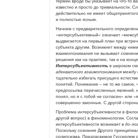
термин вроде бы указывает на что-то ва
известно и просто до тривиальности. С
действительно не имеет общепринятого
и полностью ясным.
Начнем с предварительного определени
«интерсубъективный» означает «межсуб
выдвигается на первый план при встре
субъекта другим. Возникнет между ним
взаимопонимания не вызывает сомнени
решения как на практике, так и на кон
Интерсубъективность
в широком см
адекватного взаимопонимания между
тщательно избегать присущего естеств
понятий. Понимание – не то же самое, ч
предпосылка перечисленных явлений, н
понял, но я с тобой не согласен» или «
совершенно законные. С другой стороны
Проблема интерсубъективности в филос
другой вопрос) в феноменологии. Сог
интерсубъективности возникает в
до-ло
Поскольку сознание Другого принципиал
солипсизма. Предлагаемое Гуссерлем 