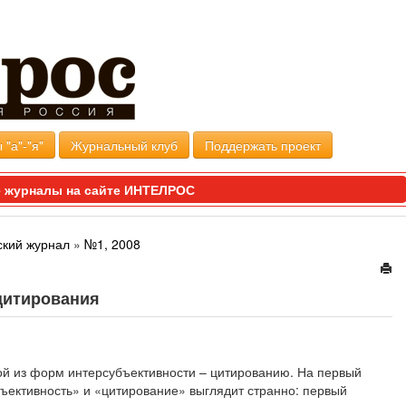
 "а"-"я"
Журнальный клуб
Поддержать проект
 журналы на сайте ИНТЕЛРОС
кий журнал
»
№1, 2008
цитирования
й из форм интерсубъективности – цитированию. На первый
бъективность» и «цитирование» выглядит странно: первый