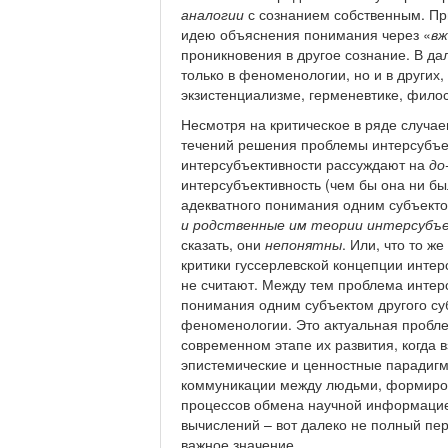
аналогии
с сознанием собственным. При
идею объяснения понимания через «
вж
проникновения в другое сознание. В д
только в феноменологии, но и в других
экзистенциализме, герменевтике, филос
Несмотря на критическое в ряде случае
течений решения проблемы интерсубъе
интерсубъективности рассуждают на
до
интерсубъективность (чем бы она ни б
адекватного понимания одним субъектом
и родственные им теории интерсубъ
сказать, они
непонятны
. Или, что то ж
критики гуссерлевской концепции интерс
не считают. Между тем проблема интер
понимания одним субъектом другого су
феноменологии. Это актуальная пробле
современном этапе их развития, когда
эпистемические и ценностные парадигм
коммуникации между людьми, формиров
процессов обмена научной информацие
вычислений – вот далеко не полный пе
важное значение.