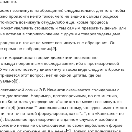
агменте.
может возникнуть из обращения; следовательно, для того чтобы
жно произойти нечто такое, чего не видно в самом процессе
тоимость возникнуть откуда-либо еще, кроме процесса
 может увеличить стоимость и тем самым превратить деньги или
 не вступая в соприкосновение с другими товаровладельцами.
обращения и так же не может возникнуть вне обращения. Он
 же время не в обращении»
[2]
.
ая и марксистская теории диалектики несомненно
 отсюда неприятными последствиями, ибо в противоречивой
же только поэтому диалектику в таком виде следует отбросить.
тривается этот вопрос, нет ни одной цитаты, где бы
туально
[3]
.
алектической логики Э.В.Ильенков оказывается солидарным с
сти диалектики. Например, противоречивым, по его мнению,
в «Капитале» утверждение «“капитал не может возникнуть из
ния”»
[4]
(кавычки “” использованы потому, что здесь имеет место
и, что точно такой формулировки, как в “...”, я в «Капитале» не
). Выражение противоречия и в данном случае, и вообще в
«абсолютно ничем не отличающееся по своей вербальной форме
воречия, от конъюнкции
А
и
не-А
»
[5]
. Только вот пользоваться