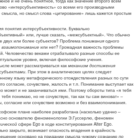
жное и не очень понятное, тогда как значение второго всем
лово «интерсубъективность» со всеми его производными
 смысла, но смысл слова «цитирование» лишь кажется простым
я понятия интерсубъективности. Буквально
ъективный» или, лучше сказать, «межсубъектный». Что обычно
че двух или более субъектов? Проблема
понимания
одного
и
взаимопонимание
или нет? Громадная важность проблемы
й. Человечество веками отрабатывало разные способы ее
цептуальном уровне, включая философские учения.
ысле может рассматриваться как
механизм достижения
 субъектами
. При этом в аналитических целях следует
енному языку метафорического отождествления разных по сути
то согласие, сочувствие, жалость и т.п. Понимание выступает как
о может и не заканчиваться ими. Поэтому обороты типа «я тебя
я тебя понимаю, но не сочувствую, так как ты сам виноват» –
, согласие или сочувствие возможно и без взаимопонимания.
офском плане наиболее разработана (насколько удачно –
ласно основателю феноменологии Э.Гуссерлю, феномен
гической
сфере Ego в ходе конституирования Alter Ego.
ьно закрыто, возникает опасность впадения в крайность
решение основано на придании смысла чужому сознанию
по