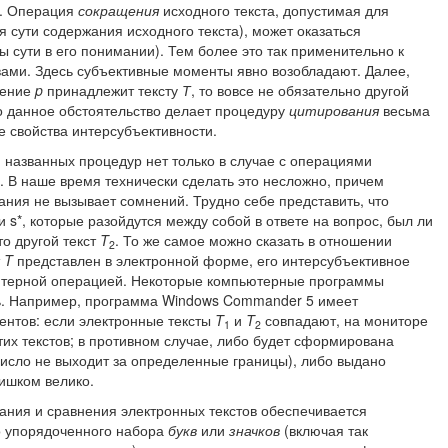
м. Операция
сокращения
исходного текста, допустимая для
я сути содержания исходного текста), может оказаться
ы сути в его понимании). Тем более это так применительно к
вами. Здесь субъективные моменты явно возобладают. Далее,
жение
p
принадлежит тексту
Т
, то вовсе не обязательно другой
ько данное обстоятельство делает процедуру
цитирования
весьма
е свойства интерсубъективности.
 названных процедур нет только в случае с операциями
. В наше время технически сделать это несложно, причем
ния не вызывает сомнений. Трудно себе представить, что
 s*, которые разойдутся между собой в ответе на вопрос, был ли
то другой текст
T
. То же самое можно сказать в отношении
2
т
T
представлен в электронной форме, его интерсубъективное
ютерной операцией. Некоторые компьютерные программы
ь. Например, программа Windows Commander 5 имеет
нтов: если электронные тексты
T
и
T
совпадают, на мониторе
1
2
их текстов; в противном случае, либо будет сформирована
 число не выходит за определенные границы), либо выдано
лишком велико.
ания и сравнения электронных текстов обеспечивается
о упорядоченного набора
букв
или
значков
(включая так