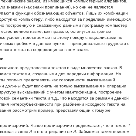
 технические значки) из имеющихся компьютерных алфавитов.
ли знаками (как знаки препинания), но они не являются
упают в функции обозначающих объектов. Лишь их комбинации
о доступно компьютеру, либо находится за пределами имеющихся
но построенную и снабженную данными программу компьютер
 естественном языке, как правило, останутся за гранью
се усилия, прилагаемые по этому поводу специалистами по
лючевых проблем в данном пункте – принципиальные трудности с
ового текста на содержащиеся в нем знаки.
ки
начного представления текстов в виде множества знаков. В
чимся текстами, созданными для передачи информации. На
ты логично представлять как совокупности высказываний
и должны будут включать не только высказывания и операции
труктуру высказываний с учетом квантификации, построение
овой семантики текста и т.д., что находится за рамками данной
ствия интерсубъективности при разбиении исходного текста на
вания рассмотрим пример, представляющий к тому же
 противоречий. Явное противоречие предполагает, что в тексте
Т
 высказывание
А
и его отрицание
не-А
. Займемся таким поиском