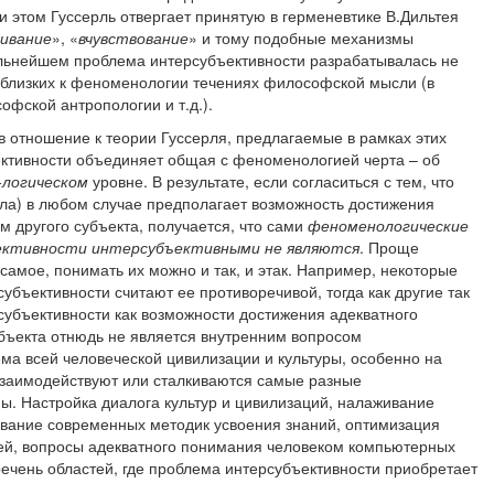
 этом Гуссерль отвергает принятую в герменевтике В.Дильтея
ивание
», «
вчувствование
» и тому подобные механизмы
альнейшем проблема интерсубъективности разрабатывалась не
, близких к феноменологии течениях философской мысли (в
офской антропологии и т.д.).
в отношение к теории Гуссерля, предлагаемые в рамках этих
ктивности объединяет общая с феноменологией черта – об
-логическом
уровне. В результате, если согласиться с тем, что
ыла) в любом случае предполагает возможность достижения
 другого субъекта, получается, что сами
феноменологические
ективности интерсубъективными не являются
. Проще
е самое, понимать их можно и так, и этак. Например, некоторые
убъективности считают ее противоречивой, тогда как другие так
субъективности как возможности достижения адекватного
бъекта отнюдь не является внутренним вопросом
ма всей человеческой цивилизации и культуры, особенно на
 взаимодействуют или сталкиваются самые разные
ы. Настройка диалога культур и цивилизаций, налаживание
ание современных методик усвоения знаний, оптимизация
й, вопросы адекватного понимания человеком компьютерных
речень областей, где проблема интерсубъективности приобретает