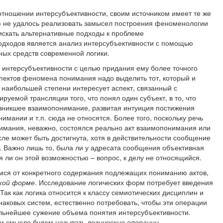
тношении интерсубъективности, своим источником имеет те же
ю не удалось реализовать замысел построения феноменологии
 искать альтернативные подходы к проблеме
подходов является анализ интерсубъективности с помощью
ных средств современной логики.
 интерсубъективности с целью придания ему более точного
пектов феномена понимания надо выделить тот, который и
 наибольшей степени интересует аспект, связанный с
уемой трансляции того, что понял один субъект, в то, что
озникшее взаимопонимание, развитая интуиция постижения
нимании и т.п. сюда не относятся. Более того, поскольку речь
мания, неважно, состоялся реально акт взаимопонимания или
ле может быть достигнута, хотя в действительности сообщение
. Важно лишь то, была ли у адресата сообщения объективная
я ли он этой возможностью – вопрос, к делу не относящийся.
мся от конкретного содержания подлежащих пониманию актов,
кой форме
. Исследование логических форм потребует введения
Так как логика относится к классу семиотических дисциплин и
аковых систем, естественно потребовать, чтобы эти операции
дальнейшее сужение объема понятия интерсубъективности.
ом смысле будем называть
логические операции,