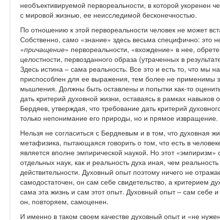
необъективируемой первореальности, в которой укоренен че
с мировой жизнью, ее неисследимой бесконечностью.
По отношению к этой первореальности человек не может вст
Собственно, само «знание» здесь весьма специфично: это н
«
причащение
» первореальности, «вхождение» в нее, обрете
целостности, первозданного образа (утраченных в результате
Здесь истина – сама реальность. Все это и есть то, что мы 
приспособлен для ее выражения, тем более не применимы зд
мышления. Должны быть оставлены и попытки как-то оценить
дать критерий духовной жизни, оставаясь в рамках навыко
Бердяев, утверждая, что требование дать критерий духовного
только непонимание его природы, но и прямое извращение.
Нельзя не согласиться с Бердяевым и в том, что духовная жи
метафизика, пытающаяся говорить о том, что есть в человек
является вполне эмпирической наукой. Но этот «эмпиризм» 
отдельных наук, как и реальность духа иная, чем реальность
действительности. Духовный опыт поэтому ничего не отражает
самодостаточен, он сам себе свидетельство, а критерием ду
сама эта жизнь и сам этот опыт. Духовный опыт – сам себе и
он, повторяем, самоценен.
И именно в таком своем качестве духовный опыт и «не нуже