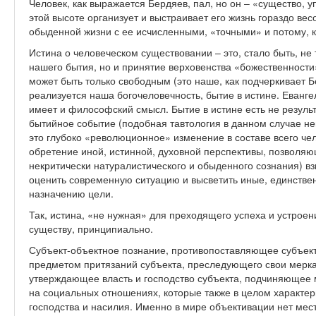
Человек, как выражается Бердяев, пал, но он – «существо, 
этой высоте организует и выстраивает его жизнь гораздо ве
обыденной жизни с ее исчисленными, «точными» и потому, 
Истина о человеческом существовании – это, стало быть, не
нашего бытия, но и принятие верховенства «божественности»
может быть только свободным (это наше, как подчеркивает 
реализуется наша богочеловечность, бытие в истине. Еванге
имеет и философский смысл. Бытие в истине есть не результ
бытийное событие (подобная тавтология в данном случае не
это глубоко «революционное» изменение в составе всего че
обретение иной, истинной, духовной перспективы, позволяющ
некритически натуралистического и обыденного сознания) вз
оценить современную ситуацию и высветить иные, единстве
назначению цели.
Так, истина, «не нужная» для преходящего успеха и устроен
существу, принципиально.
Субъект-объектное познание, противопоставляющее субъект
предметом притязаний субъекта, преследующего свои мерка
утверждающее власть и господство субъекта, подчиняющее м
на социальных отношениях, которые также в целом характе
господства и насилия. Именно в мире объективации нет мес