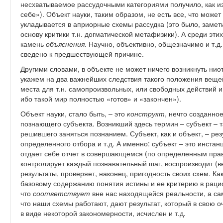
несхватываемое рассудочными категориями получило, как и
себе»). Объект науки, таким образом, не есть все, что может
укладывается в априорные схемы рассудка (это было, заме
основу критики т.н. догматической метафизики). А среди эти
камень
объяснения.
Научно, объективно, общезначимо и т.д. –
сведено к предшествующей причине.
Другими словами, в объекте не может ничего возникнуть ниот
укажем на два важнейших следствия такого положения веще
места для т.н. самопроизвольных, или свободных действий и
ибо такой мир полностью «готов» и «закончен»).
Объект науки, стало быть, – это
конструкт
, нечто созданно
познающего субъекта. Возникший здесь термин – субъект – та
решившего заняться познанием. Субъект, как и объект, – ре
определенного отбора и т.д. А именно: субъект – это инстан
отдает себе отчет в совершающемся (по определенным прав
контролирует каждый познавательный шаг, воспроизводит (в
результаты, проверяет, наконец, пригодность своих схем. Ка
базовому содержанию понятия истины и ее критерию в раци
что
соответствует
вне нас находящейся реальности, а сам
что наши схемы работают, дают результат, который в свою
в виде некоторой закономерности, исчислен и т.д.