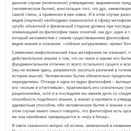
данном случае религиозное) утверждение, выраженное пре
(человеческом бытии), констатация того, что дух, оживотвор
самой глины, а привнесен в нее извне. И в этом случае раз
видов (научной) необходимо переносится в сферу метафизич
сугубо объектной и физической стороне должна при послед
элиминацией из философии таких понятий, как дух, идея и т.
который несовместим с самим существованием философии. (
видов знания и сознания: «соблазн натурализма» чреват бо
Символико-мифологический язык метафизики не означает, ч
действительное знание о том, что он такое и каково его быти
фундаментальном отличии от всего остального сущего и все
(мы не можем здесь, разумеется, касаться различий в толко
истории мысли). Человеческое бытие обязательно предполаг
неразделимы. Отсюда и одна из задач философии – вытащить
его «ясным и отчетливым», практиковать его сознательно (н
рационализма, хотя и в последнем мы имеем дело со следами
способность подобного знания, а значит и проявить и утвер
адекватным способом, ибо человеческое бытие и знание о не
этом случае имеет смысл говорить, что философия есть орг
же она неизбежно превращается в «игру в бисер».
В свете сказанного вопрос об истине, заявленный в названи