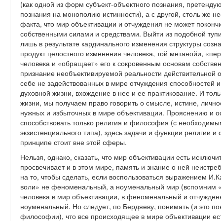
(как одной из форм субъект-объектного познания, претенд
познания на монополию истинности), а с другой, столь же 
факта, что мир объективации и отчуждения не может поконч
собственными силами и средствами. Выйти из подобной тупи
лишь в результате кардинального изменения структуры созна
продукт целостного изменения человека, той метанойи, «пер
человека и «обращает» его к сокровенным основам собствен
признание необъективируемой реальности действительной ос
себе не задействованных в мире отчуждения способностей и
духовной жизни, вхождение в нее и ее практикование. И тольк
жизни, мы получаем право говорить о смысле, истине, личнос
нужных и избыточных в мире объективации. Прояснению и о
способствовать только религия и философия (с необходим
экзистенциального типа), здесь задачи и функции религии и
принципе стоит вне этой сферы.
Нельзя, однако, сказать, что мир объективации есть исключ
просвечивает и в этом мире, память и знание о ней неистр
на то, чтобы сделать, если воспользоваться выражением И
воли» не феноменальный, а ноуменальный мир (вспомним «
человека в мир объективации, в феноменальный и отчужден
ноуменальный. Но следует, по Бердяеву, понимать (и это по
философии), что все происходящее в мире объективации ес