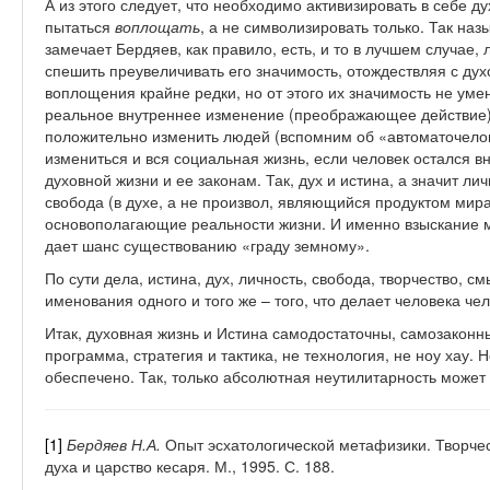
А из этого следует, что необходимо активизировать в себе дух
пытаться
воплощать
, а не символизировать только. Так наз
замечает Бердяев, как правило, есть, и то в лучшем случае,
спешить преувеличивать его значимость, отождествляя с ду
воплощения крайне редки, но от этого их значимость не уме
реальное внутреннее изменение (преображающее действие)
положительно изменить людей (вспомним об «автоматочелов
измениться и вся социальная жизнь, если человек остался 
духовной жизни и ее законам. Так, дух и истина, а значит ли
свобода (в духе, а не произвол, являющийся продуктом мир
основополагающие реальности жизни. И именно взыскание м
дает шанс существованию «граду земному».
По сути дела, истина, дух, личность, свобода, творчество, с
именования одного и того же – того, что делает человека че
Итак, духовная жизнь и Истина самодостаточны, самозаконны
программа, стратегия и тактика, не технология, не ноу хау. 
обеспечено. Так, только абсолютная неутилитарность может
[1]
Бердяев Н.А.
Опыт эсхатологической метафизики. Творчес
духа и царство кесаря. М., 1995. С. 188.