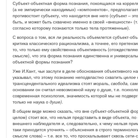
Субъект-объектная форма познания, покоящаяся на коррел
(а не эмпирически находимых) «компонентов», предполагает т
противостоит субъекту, что находится вне него (субъект – э
быть, и может быть схвачено именно в своей «внешности» (т
согласно которому познаются только тела протяженные).
С вопроса о том, вся ли реальность объемлется субъект-об
критика классического рационализма, а точнее, его претенз
то, что только ему свойственна объективность (отождествл
смысле), что эта форма познания единственна и универсальна
объектной формы познания?
Уже И.Кант, чьи заслуги в деле обоснования объективного н
указывал, что этому познанию неподвластно схватить
целое
трансцендентального идеализма стоят
мораль
,
свобода,
сам
основании он считал невозможной науку о душе, т.е. психоло
современная психология, значимость которой мы не подверга
только не наука о
душе).
В общем виде можно сказать, что вне субъект-объектной фо
целом) стоит все, что нельзя представить в виде объекта, п
внешнего наблюдателя и, следовательно, к чему нельзя пр
таки приходится уточнять – объяснения в строго терминоло
смысле слова) – т.е. все то, что проскальзывает сквозь се