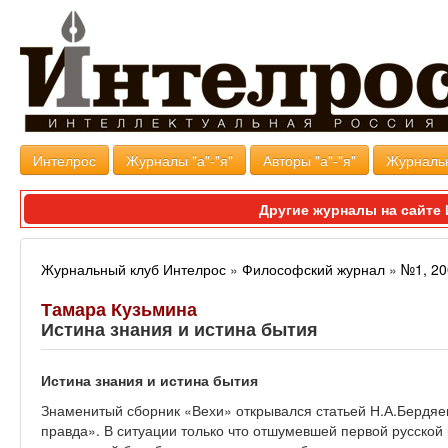
Интелрос
Журналы "а"-"я"
Авторы "а"-"я"
Журналь
Другие журналы на сайт
Журнальный клуб Интелрос
»
Философский журнал
»
№1, 20
Тамара Кузьмина
Истина знания и истина бытия
Истина знания и истина бытия
Знаменитый сборник «Вехи» открывался статьей Н.А.Бердяе
правда». В ситуации только что отшумевшей первой русско