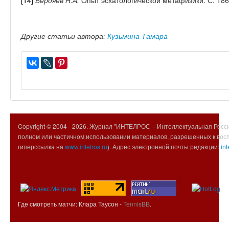
[14]
Бердяев Н.А.
Опыт эсхатологической метафизики. С. 186
Другие статьи автора:
Кузьмина Тамара
Copyright © 2004 -
2026. Журнал "ИНТЕЛРОС – Интеллектуальная Росси
полном или частичном использовании материалов, разрешенных к вос
гиперссылка на
www.intelros.ru
). Адрес электронной почты редакции:
int
Где смотреть матчи: Клара Таусон -
TennisBB
.