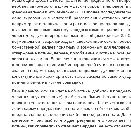
Решающим здесь является различение предметного и непред
необъективируемого, а шире – двух «природ» в человеке (в
феноменальной и ноуменальной). Наиболее последовательн
ориентированных мыслителей, разделяющих установки экзи
например, экзистенциальное и религиозное предполагают дру
отличие от современных ему западных экзистенциалистов, в 
человеке «двух» природ, феноменальной (эмпирической, об
ноуменальной (сверхприродной, сверхэмпирической, необъе
божественной) делает понятным и возможным для человека с
утверждение истины, вернее, приобщение к истине и осущес
человека жизни (по Бердяеву, это в конечном счете «вхожде
становится характеристикой иноприродной сути человеческ
знания о предметном, т.е. в экзистенциально-духовном опы
конститутивный характер и есть такое раскрытие самого сущ
истины и
бытие
в истине совпадают.
Речь в данном случае идет не об истине, добытой в предме
является научное знание), а об истине бытия. Истина теперь
причем в ее экзистенциальном понимании. Такое истолкова
логическому определению в противовес ее объективистской т
представлений т.н. объективной (внешней) реальности. Дл
критерий – практика: то, что дает результат, что «работает»
истины, как справедливо отмечает Бердяев, не есть отличи