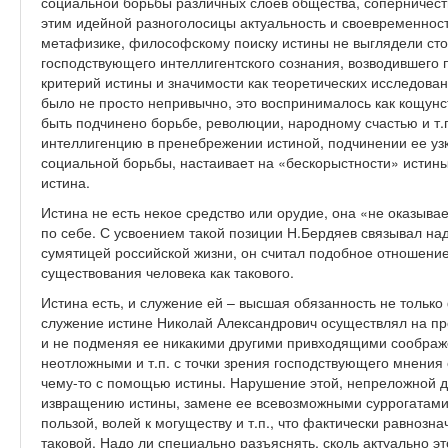
социальной борьбы различных слоев общества, соперничест
этим идейной разноголосицы актуальность и своевременност
метафизике, философскому поиску истины не выглядели сто
господствующего интеллигентского сознания, возводившего 
критерий истины и значимости как теоретических исследовани
было не просто непривычно, это воспринималось как кощунст
быть подчинено борьбе, революции, народному счастью и т.
интеллигенцию в пренебрежении истиной, подчинении ее уз
социальной борьбы, настаивает на «бескорыстности» истины,
истина.
Истина не есть некое средство или орудие, она «не оказывае
по себе. С усвоением такой позиции Н.Бердяев связывал над
сумятицей российской жизни, он считал подобное отношение 
существования человека как такового.
Истина есть, и служение ей – высшая обязанность не только
служение истине Николай Александрович осуществлял на пр
и не подменяя ее никакими другими привходящими соображ
неотложными и т.п. с точки зрения господствующего мнения 
чему-то с помощью истины. Нарушение этой, непреложной д
извращению истины, замене ее всевозможными суррогатами,
пользой, волей к могуществу и т.п., что фактически равноз
таковой. Надо ли специально разъяснять, сколь актуально эт