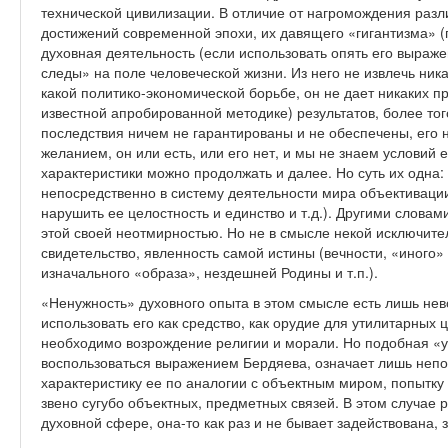
технической цивилизации. В отличие от нагромождения разл
достижений современной эпохи, их давящего «гигантизма» (
духовная деятельность (если использовать опять его выраж
следы» на поле человеческой жизни. Из него не извлечь ник
какой политико-экономической борьбе, он не дает никаких 
известной апробированной методике) результатов, более тог
последствия ничем не гарантированы и не обеспечены, его 
желанием, он или есть, или его нет, и мы не знаем условий
характеристики можно продолжать и далее. Но суть их одна:
непосредственно в систему деятельности мира объективации 
нарушить ее целостность и единство и т.д.). Другими словам
этой своей неотмирностью. Но не в смысле некой исключительн
свидетельство, явленность самой истины (вечности, «иного»
изначального «образа», нездешней Родины и т.п.).
«Ненужность» духовного опыта в этом смысле есть лишь нев
использовать его как средство, как орудие для утилитарных 
необходимо возрождение религии и морали. Но подобная 
воспользоваться выражением Бердяева, означает лишь непо
характеристику ее по аналогии с объектным миром, попытк
звено сугубо объектных, предметных связей. В этом случае р
духовной сфере, она-то как раз и не бывает задействована,