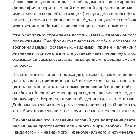
И все-таки о нужности и даже необходимости «неотмирного»
философия говорит с полной и открытой определенностью. То
имеет место в мире объективации (по сути дела философия 
смысле, нежели не-философское, будь то научное или обыден
исключением небольшого числа специальных терминов).
Уже одно только стремление постичь «мета»-измерение соб
продуктивным. Оно формирует человека особым образом, о
воспринимаемых, осязаемых, «видимых» причин и влияний 
жизненный горизонт, а в итоге устанавливает первичную и 
оказывается самым существенным, ценным, дающим смысл
человека.
В свете этого «знания» происходит, таким образом, переоц
деятельности, ориентированной исключительно на законы эт
(выполняемая опять-таки только философией и религией) «
ошибок и объективистских предрассудков, различного рода и
формулирует Бердяев, от мира обыденности, его претензии 
Добавим, что значимость религиозно-философской работы з
т.н. объективное знание, т.е. наука, не может справиться с 
Одновременно это и создание условий для возгорания света
расчищение пространства для «иного» мира, свободы. Все э
«видимого» и «невидимого», феноменального и ноуменальног