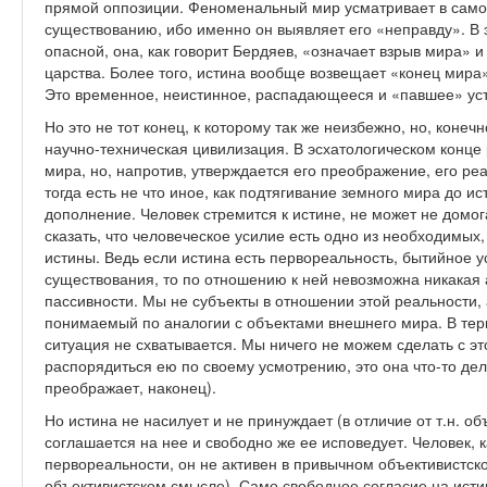
прямой оппозиции. Феноменальный мир усматривает в самом
существованию, ибо именно он выявляет его «неправду». В 
опасной, она, как говорит Бердяев, «означает взрыв мира» 
царства. Более того, истина вообще возвещает «конец мира
Это временное, неистинное, распадающееся и «павшее» уст
Но это не тот конец, к которому так же неизбежно, но, коне
научно-техническая цивилизация. В эсхатологическом конце 
мира, но, напротив, утверждается его преображение, его ре
тогда есть не что иное, как подтягивание земного мира до 
дополнение. Человек стремится к истине, не может не домог
сказать, что человеческое усилие есть одно из необходимых
истины. Ведь если истина есть первореальность, бытийное у
существования, то по отношению к ней невозможна никакая а
пассивности. Мы не субъекты в отношении этой реальности, 
понимаемый по аналогии с объектами внешнего мира. В тер
ситуация не схватывается. Мы ничего не можем сделать с э
распорядиться ею по своему усмотрению, это она что-то де
преображает, наконец).
Но истина не насилует и не принуждает (в отличие от т.н. о
соглашается на нее и свободно же ее исповедует. Человек,
первореальности, он не активен в привычном объективистско
объективистском смысле). Само свободное согласие на исти