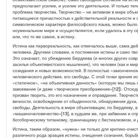
предполагает усилие, и усилие это деятельное. И только те
проблема творчества. Творчество – не активизм в мире объек
питающиеся причастностью к действительной реальности и 
символическом характере философского языка, можно было б
ноуменальном мире и осуществляется, если удалось в эту сф
или, что то же самое, в истину.
Истина как первореальность, как отмечалось выше, сама де
человека. Другими словами, и постижение истины и само тво
Это означает, по убеждению Бердяева (и многих других со
засилья объективистского мышления), что человек (как и ми
созидания и новых возможностей. В полностью «законченном
человеческого действия, его свободы. С этой точки зрения ис
«статичное», «не объективная данность» (которую мы лишь о
завоевание (и даже «творческое преображение»
[12]
). Отсюд
призван творить, это его назначение и оправдание. Творчест
вечности, освобождение от обыденности, обнаружение духа, 
свободы. Деятельность в мире объективации, по Бердяеву, 
«машиночеловечество»
[13]
, в худшем же, при забвении и от
богоборческому титанизму, граничащему с бестиализмом, и
Истина, таким образом, «нужна» не только для критико-очис
различного рода эрзацев истины, очищения сознания, борьб