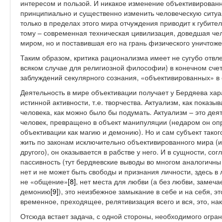
интересом и пользой. И никакое изменение объективированн
принципиально и существенно изменить человеческую ситуац
только в пределах этого мира отчуждения приводит к губит
тому – современная техническая цивилизация, доведшая чел
миром, но и поставившая его на грань физического уничтоже
Таким образом, критика рационализма имеет не сугубо отвле
всяком случае для религиозной философии) в конечном счет
заблуждений секулярного сознания, «объективированных» в
Деятельность в мире объективации получает у Бердяева хара
истинной активности, т.е. творчества. Актуализм, как показ
человека, как можно было бы подумать. Актуализм – это деяте
человек, превращено в объект манипуляции (недаром он оп
объективации как магию и демонию). Но и сам субъект тако
жить по законам исключительно объективированного мира (иб
другого), он оказывается в рабстве у него. И в сущности, со
пассивность (тут бердяевские выводы во многом аналогичны
нет и не может быть свободы и признания личности, здесь 
не «общение»
[8]
, нет места для любви (а без любви, замеч
демонию
[9]
), это неизбежное замыкание в себе и на себя, 
временное, преходящее, релятивизация всего и вся, это, н
Отсюда встает задача, с одной стороны, необходимого огран