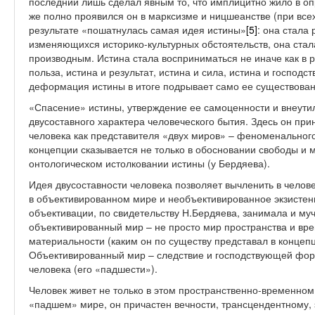
последний лишь сделал явным то, что имплицитно жило в о
же полно проявился он в марксизме и ницшеанстве (при всех 
результате «пошатнулась самая идея истины»
[5]
: она стала
изменяющихся историко-культурных обстоятельств, она стал
производным. Истина стала восприниматься не иначе как в р
польза, истина и результат, истина и сила, истина и господс
деформация истины в итоге подрывает само ее существован
«Спасение» истины, утверждение ее самоценности и внеути
двусоставного характера человеческого бытия. Здесь он пр
человека как представителя «двух миров» – феноменального
концепции сказывается не только в обосновании свободы и мо
онтологическом истолковании истины (у Бердяева).
Идея двусоставности человека позволяет вычленить в челов
в объективированном мире и необъективированное экзисте
объективации, по свидетельству Н.Бердяева, занимала и муч
объективированный мир – не просто мир пространства и вр
материальности (каким он по существу представал в концепц
Объективированный мир – следствие и господствующей фор
человека (его «падшести»).
Человек живет не только в этом пространственно-временно
«падшем» мире, он причастен вечности, трансцендентному,