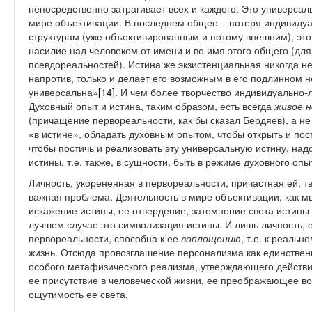
непосредственно затрагивает всех и каждого. Это универсаль
мире объективации. В последнем общее – потеря индивиду
структурам (уже объективированным и потому внешним), это 
насилие над человеком от имени и во имя этого общего (для
псевдореальностей). Истина же экзистенциальная никогда не
напротив, только и делает его возможным в его подлинном н
универсальна»
[14]
. И чем более творчество индивидуально-
Духовный опыт и истина, таким образом, есть всегда
живое 
(причащение первореальности, как бы сказал Бердяев), а не
«в истине», обладать духовным опытом, чтобы открыть и пос
чтобы постичь и реализовать эту универсальную истину, над
истины, т.е. также, в сущности, быть в режиме духовного опы
Личность, укорененная в первореальности, причастная ей, т
важная проблема. Деятельность в мире объективации, как мы
искажение истины, ее отвердение, затемнение света истины 
лучшем случае это символизация истины. И лишь личность, 
первореальности, способна к ее
воплощению
, т.е. к реаль
жизнь. Отсюда провозглашение персонализма как единствен
особого метафизического реализма, утверждающего действи
ее присутствие в человеческой жизни, ее преображающее во
ощутимость ее света.