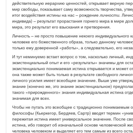
действительную иерархию ценностей, открывает верную перс
мир свободы, показывает саму возможность творчества, утв
итог воздействия истины на нас – рождение
личности.
Лично
индивида) – результат прорастания горнего мира в мире дол
мира, это результат его взыскания и претворения.
Личность – не просто повышение некоего индивидуального к
человеке его божественного образа, только данному челове
только ему доверенной «работы», а следовательно, его нез
И тут неминуемо встает вопрос о том, насколько личный, и
экзистенциальный опыт и его «результаты» значимы для ост
экзистенциально понимаемая истина открывается и может о
она также может быть только в результате свободного лично
личного усилия имеет всеобщее значение. Выше уже утвержд
знание (конечно же, это знание экзистенциальное) предполаг
такого «прирожденного» знания индивидуальная истина отде
значимая для всех.
Чтобы не путать это всеобщее с традиционно понимаемым 
философы (Кьеркегор, Бердяев, Сартр) вводят термин «унив
пережитая истина имеет универсальное значение. После сво
истина, ибо говорит об изначальной основе человеческой жиз
человека человеком и выделяет его тем самым из всего оста