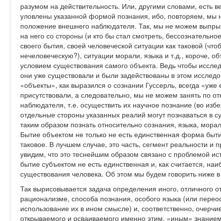
разумом на действительность. Или, другими словами, есть 
уловлены указанной формой познания, ибо, повторяем, мы 
положение внешнего наблюдателя. Так, мы не можем выпрыгн
на него со стороны (и кто бы стал смотреть, бессознательно
своего бытия, своей человеческой ситуации как таковой (что
нечеловеческую?), ситуации морали, языка и т.д., короче, об
условием существования самого объекта. Ведь чтобы исследов
они уже существовали и были задействованы в этом исследов
«объекты», как выразился о сознании Гуссерль, всегда «уже е
присутствовали, а следовательно, мы не можем занять по 
наблюдателя, т.е. осуществить их научное познание (во из
отдельные стороны указанных реалий могут познаваться в с
таким образом познать относительно сознания, языка, морали 
Бытие объектом не только не есть единственная форма бытия
таковое. В лучшем случае, это часть, сегмент реальности 
увидим, что это теснейшим образом связано с проблемой ист
бытие субъектом не есть единственная и, как считается, н
существования человека. Об этом мы будем говорить ниже в 
Так вырисовывается задача определения иного, отличного о
рационализме, способа познания, особого языка (или пере
использование их в ином смысле) и, соответственно, очерчи
открываемого и осваиваемого именно этим, «иным» знанием.