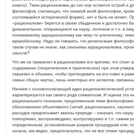
нового). Тема рационализма до сих пор остается острой и 
философов, считающих, что никакой иной философии, кроме
состоявшейся исторической форме), нет и быть не может. Пр
«рационализм» берется в своем обыденном и достаточно ба
доказательное, опирающееся на науку, логичное и т.п. в пик
понимаемому иррационализму как чему-то алогичному, темн
мракобесному. Надо ли говорить, что религиозная философ
таком случае не иначе, как синонимы иррационализма, про
смысле?
Что же не приемлют в рационализме его критики, что стоит з
содержание (теоретическое и практическое) при этом утвер
серьезен и объемен, чтобы претендовать на его охват в рамк
самых общих чертах, лишь некоторых его аспектов, связанн
Начнем с основополагающей идеи рационалистической устано
характеризуется как своего рода
схематизм
. И оценка эта 
рационального познания, предложенным теми философами,
обоснованием объективного (читай: рационального, научного
рассудок предписывает законы природе – означал, что науку
повторяемо, воспроизводимо, контролируемо и т.п. самим рас
определенным, установленным разумом процедурам или, что
начала, как видно, предполагалось, что не все этими процед