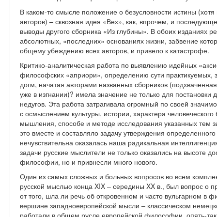
В каком-то смысле положение о безусловности истины (хотя
авторов) – сквозная идея «Вех», как, впрочем, и последующ
выводы другого сборника «Из глубины». В обоих изданиях ре
абсолютных, «последних» основаниях жизни, забвение котор
общему убеждению всех авторов, и привело к катастрофе.
Критико‑аналитическая работа по выявлению идейных «аксио
философских «априори», определению сути практикуемых, 
догм, начатая авторами названных сборников (подхваченн
уже в изгнании)? имела значение не только для постановки 
недугов. Эта работа затрагивала огромный по своей значим
с осмыслением культуры, истории, характера человеческого 
мышления, способе и методе исследования указанных тем з
это вместе и составляло задачу утверждения определенного 
нечувствительна оказалась наша радикальная интеллигенция
задачи русские мыслители не только оказались на высоте д
философии, но и привнесли много нового.
Один из самых сложных и больных вопросов во всем компле
русской мыслью конца XIX – середины XX в., был вопрос о 
от того, шла ли речь об откровенном и часто вульгарном в
вершине западноевропейской мысли – классическом немецк
работали в общем русле европейской философии, опять-таки