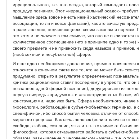
иррационального, т.е. того осадка, который «выпадает» по
процедур познания. Этот «иррациональный осадок» требует 
мышление здесь вовсе не есть некий хаотический несознате
ассоциаций, то ли и вовсе фантазий), как это зачастую пре
а размышление, подчиняющееся своим законам и нормам. 
это хотя и не
точное
в том смысле, что оно не выливается н
количественное соотношение (что в принципе одно и то же) и
своего предмета и не привносить сюда навыков и приемов, 
(необъектной и несубъектной) сфере.
И еще одно необходимое дополнение, прямо относящееся к
относится в конечном счете все то, что не может быть сконс
придумано, открыто в результате определенных познавател
критики рационализма ставят последнему в упрек то, что он 
познанное одной формой познания), дедуцировано из некоего
первую очередь «придумать» и «сконструировать» бытие, иб
конструкциями, надо уже быть. Сфера необъектного, иначе 
гносеологии, работающей в субъект-объектных терминах, а 
специфичной, ибо способ бытия человека отличен от способ
мирового процесса. Как
есть
человек (если отвлечься от все
свобода, любовь, сознание, язык и т.п. в отличие от бытия 
философии, которая отказывается работать в субъект-объек
образом, размышление о человеческом «
мета
», т.е. о том