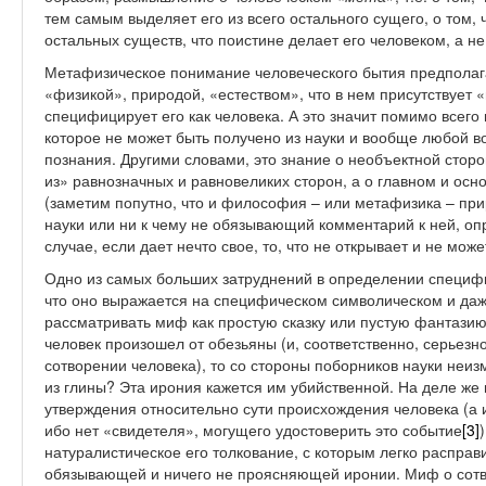
тем самым выделяет его из всего остального сущего, о том,
остальных существ, что поистине делает его человеком, а н
Метафизическое понимание человеческого бытия предполага
«физикой», природой, «естеством», что в нем присутствует «
специфицирует его как человека. А это значит помимо всего 
которое не может быть получено из науки и вообще любой 
познания. Другими словами, это знание о необъектной сторо
из» равнозначных и равновеликих сторон, а о главном и осн
(заметим попутно, что и философия – или метафизика – при
науки или ни к чему не обязывающий комментарий к ней, оп
случае, если дает нечто свое, то, что не открывает и не може
Одно из самых больших затруднений в определении специфи
что оно выражается на специфическом символическом и даж
рассматривать миф как простую сказку или пустую фантазию)
человек произошел от обезьяны (и, соответственно, серьез
сотворении человека), то со стороны поборников науки неиз
из глины? Эта ирония кажется им убийственной. На деле же
утверждения относительно сути происхождения человека (а и
ибо нет «свидетеля», могущего удостоверить это событие
[3]
натуралистическое его толкование, с которым легко расправ
обязывающей и ничего не проясняющей иронии. Миф о сотв