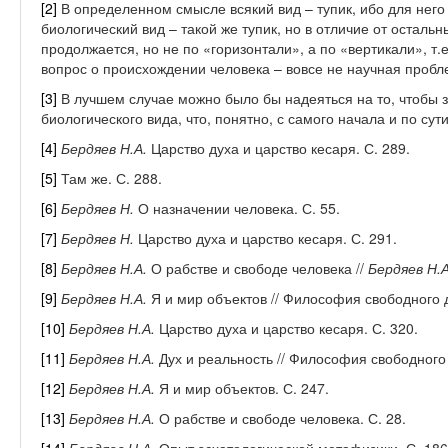
[2]
В определенном смысле всякий вид – тупик, ибо для него 
биологический вид – такой же тупик, но в отличие от осталь
продолжается, но не по «горизонтали», а по «вертикали», т.е
вопрос о происхождении человека – вовсе не научная пробл
[3]
В лучшем случае можно было бы надеяться на то, чтобы 
биологического вида, что, понятно, с самого начала и по сут
[4]
Бердяев Н.А.
Царство духа и царство кесаря. С. 289.
[5]
Там же. С. 288.
[6]
Бердяев Н.
О назначении человека. С. 55.
[7]
Бердяев Н.
Царство духа и царство кесаря. С. 291.
[8]
Бердяев Н.А.
О рабстве и свободе человека //
Бердяев Н.А
[9]
Бердяев Н.А.
Я и мир объектов // Философия свободного ду
[10]
Бердяев Н.А.
Царство духа и царство кесаря. С. 320.
[11]
Бердяев Н.А.
Дух и реальность // Философия свободного 
[12]
Бердяев Н.А.
Я и мир объектов. С. 247.
[13]
Бердяев Н.А.
О рабстве и свободе человека. С. 28.