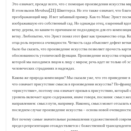
Это означает, прежде всего, что с помощью произведения искусства ми
В этом вызов
Merzbau
[21]
Швиттерса. Но это также означает, что благ
преображающий мир. И вот забавный пример. Как-то Макс Эрнст посме
изображавшую его собственный сад. Но однажды отец, озаренный вдох
ветку дерева, по каким-то причинам не подходящую для его композиции.
ветку. Любопытно, что Эрнст понял этот факт как трюкачество отца. Ко
отца роль переноса очевидности. Четкость сада объясняет дефект вет
было бы сказать, что произведение искусства позволяет прочесть кар
обоснованность утопической функции. Произведение искусства открыв
которой мы находимся лицом к лицу с миром; речь идет не только об э
человеческих страданиях и надеждах.
Какова же природа композиции? Мы сказали уже, что это приведение в 
что означает присутствие смысла в произведении искусства? По-францу
«присутствие», поэтому она означает призыв к присутствию, который 
уровень включает идею содержания, иначе говоря, послания: смысл жес
направлением: смысл пути, например. Наконец, смысл может отсылать 
последнем случае произведение искусства – основа новой очевидности
Вот почему самые значительные размышления художественной совреме
предел репрезентации отождествляется с божественной трансцендентн