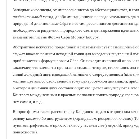
Западные живописцы, от импрессионистов до абстракционистов, в согл
разделительный
метод, дробя имитационную последовательность для 
природы. В дивизионизме Сёра и нео-импрессионистов достигается кул
необходимость разделения природного света для выражения идеи языка 
знаменитом письме Жоржа Сёра Морису Бобуру.
Абстрактное искусство продолжает и систематизирует размышление об
служат вначале поискам исходной точки для выведения внутренней лог
приближается к формулировкам Сёра. Он исходит из понятий жары и хол
заключает, что элементы пронизаны силами, которые, сталкиваясь или с
синий холодный цвет, наводящий на мысль о сверчувственном (
ü
bersin
желтым цветом, со свойственной тому центробежной динамикой, прибл
в котором динамики двух составляющих его цветов аннулируются, что 
Контраст между зеленым и красным позволяет понять природу красного 
нем самом, и т. д.
Вопрос формы также рассмотрен у Кандинского, для которого «начало н
основу каким-либо инструментом (карандашом, резцом или кистью). То
пунктом графического приключения с участием сил (энергий), принужд
поверхности).