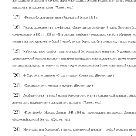
абстрактными фильмами не случаен. Первые абстрактные фильмы Рихтера и Эггелинга создавал
использовал и наложения форм. (
Примеч. пер.
)
[17]
«Генерал-бас живописи» (нем.) Рисованный фильм 1918 г.
[18]
Первые экспериментальные фильмы. «Диагональная симфония» Виктора Эггелинга была с
соответственно, в 1921 и 1923 гг. «Диагональная симфония» создавалась как бы в обратном п
закрывались последовательно белой бумагой, то есть формы как бы вычитались, и показ осущес
[19]
Кайрос (др.-греч. καιρός) – древнегреческий бог счастливого мгновения. У древних грек
хронологической последовательности или время прошедшего и все пожирающего (имеет количес
наступает неожиданно, и поэтому им очень трудно воспользоваться (имеет качественный характе
[20]
Ф.Серс вольно цитирует «Страх и трепет» Кьеркегора. (
Примеч. пер.
)
[21]
«Строительство из отходов и мусора». (
Примеч. пер.
)
[22]
Апофаза
(греч.) – важный момент богословского опыта в христианской традиции. Апоф
должен стать предметом интеллектуального познания. (
Примеч. пер.
)
[23]
«
Etant
donnés
», Марсель Дюшан, 1945–1966 гг. – произведение, над которым Дюшан ра
обнаженной женской фигуры. (
Примеч. пер.
)
[24]
Монстранц, или Остенсорий, в римско-католической традиции – особый сосуд для перен