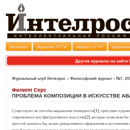
Интелрос
Журналы "а"-"я"
Авторы "а"-"я"
Журналь
Другие журналы на сайт
Журнальный клуб Интелрос
»
Философский журнал
»
№1, 20
Филипп Серс
ПРОБЛЕМА КОМПОЗИЦИИ В ИСКУССТВЕ АВ
Существуют ли способы выражения очевидности
[1]
, присущие худож
современного постфигуративного искусства
[2]
, которые позволили бы 
простой, казалось бы, целью декоративного оформления и достижения с
новый вопрос: можем ли мы достаточно полно охарактеризовать спосо