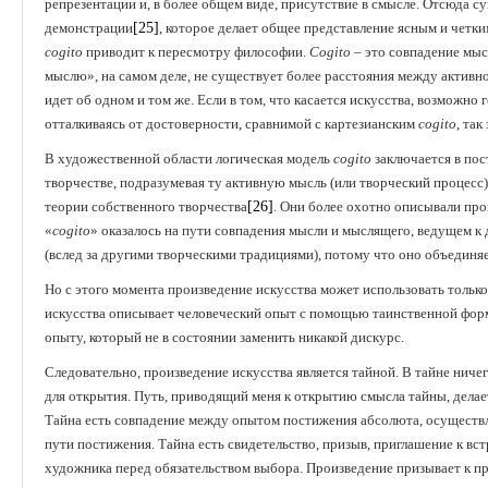
репрезентации и, в более общем виде, присутствие в смысле. Отсюда 
демонстрации
[25]
, которое делает общее представление ясным и четки
cogito
приводит к пересмотру философии.
Сogito
– это совпадение мысл
мыслю», на самом деле, не существует более расстояния между актив
идет об одном и том же. Если в том, что касается искусства, возможн
отталкиваясь от достоверности, сравнимой с картезианским
cogito
, так
В художественной области логическая модель
cogito
заключается в пос
творчестве, подразумевая ту активную мысль (или творческий процес
теории собственного творчества
[26]
. Они более охотно описывали пр
«
cogito
» оказалось на пути совпадения мысли и мыслящего, ведущем 
(вслед за другими творческими традициями), потому что оно объединяе
Но с этого момента произведение искусства может использовать толь
искусства описывает человеческий опыт с помощью таинственной форм
опыту, который не в состоянии заменить никакой дискурс.
Следовательно, произведение искусства является тайной. В тайне ничего
для открытия. Путь, приводящий меня к открытию смысла тайны, делает 
Тайна есть совпадение между опытом постижения абсолюта, осуществ
пути постижения. Тайна есть свидетельство, призыв, приглашение к вст
художника перед обязательством выбора. Произведение призывает к 