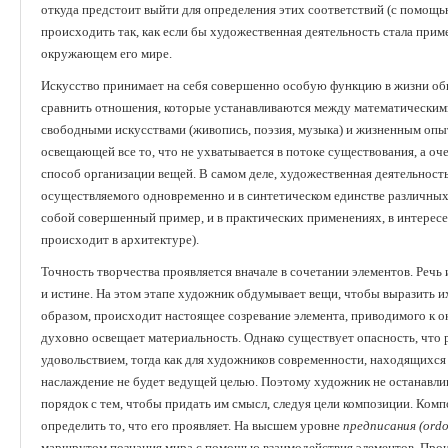
откуда предстоит выйти для определения этих соответствий (с помощь
происходить так, как если бы художественная деятельность стала прим
окружающем его мире.
Искусство принимает на себя совершенно особую функцию в жизни общ
сравнить отношения, которые устанавливаются между математическим
свободными искусствами (живопись, поэзия, музыка) и жизненным опы
освещающей все то, что не ухватывается в потоке существования, а о
способ организации вещей. В самом деле, художественная деятельност
осуществляемого одновременно и в синтетическом единстве различных 
собой совершенный пример, и в практических применениях, в интересе к
происходит в архитектуре).
Точность творчества проявляется вначале в сочетании элементов. Речь 
и истине. На этом этапе художник обдумывает вещи, чтобы выразить их
образом, происходит настоящее созревание элемента, приводимого к 
духовно освещает материальность. Однако существует опасность, что 
удовольствием, тогда как для художников современности, находящихся
наслаждение не будет ведущей целью. Поэтому художник не останавлив
порядок с тем, чтобы придать им смысл, следуя цели композиции. Комп
определить то, что его проявляет. На высшем уровне
предписания (ord
маршрутом познания мира с помощью взаимодействия элементов. Произ