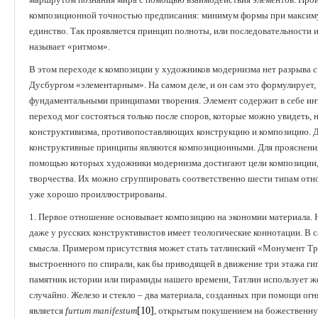
композиционной точностью предписания: минимум формы при максиму
единство. Так проявляется принцип полноты, или последовательности 
называет «ритмом».
В этом переходе к композиции у художников модернизма нет разрыва 
Дусбургом «элементарным». На самом деле, и он сам это формулирует, 
фундаментальными принципами творения. Элемент содержит в себе ин
переход мог состояться только после споров, которые можно увидеть, 
конструктивизма, противопоставляющих конструкцию и композицию. Де
конструктивные принципы являются композиционными. Для прояснения
помощью которых художники модернизма достигают цели композиции,
творчества. Их можно сгруппировать соответственно шести типам отн
уже хорошо проиллюстрированы.
1. Первое отношение основывает композицию на экономии материала. Н
даже у русских конструктивистов имеет теологические коннотации. В 
смысла. Примером присутствия может стать татлинский «Монумент Тр
выстроенного по спирали, как бы приводящей в движение три этажа ги
памятник истории или пирамиды нашего времени, Татлин использует же
случайно. Железо и стекло – два материала, созданных при помощи ог
является
furtum
manifestum
[10]
, открытым покушением на божественну