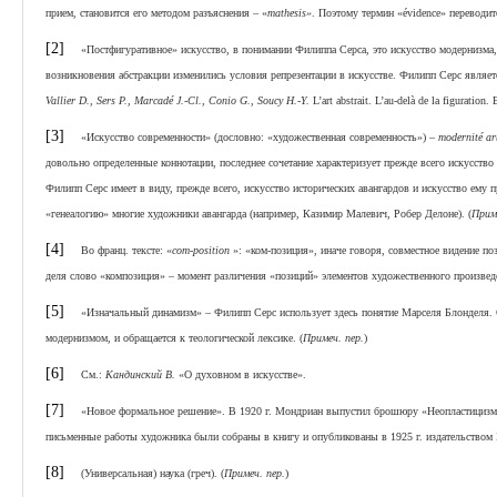
прием, становится его методом разъяснения – «
mathesis»
. Поэтому термин «évidence» переводитс
[2]
«Постфигуративное» искусство, в понимании Филиппа Серса, это искусство модернизма, 
возникновения абстракции изменились условия репрезентации в искусстве. Филипп Серс являет
Vallier D., Sers Р., Marcadé
J.-
Cl.,
Conio G.,
Soucy H.-Y.
L’art abstrait. L’au-delà de la figuration. 
[3]
«Искусство современности» (дословно: «художественная современность») –
modernité
ar
довольно определенные коннотации, последнее сочетание характеризует прежде всего искусство 
Филипп Серс имеет в виду, прежде всего, искусство исторических авангардов и искусство ему 
«генеалогию» многие художники авангарда (например, Казимир Малевич, Робер Делоне). (
Приме
[4]
Во франц. тексте: «
com-
position
»: «ком-позиция», иначе говоря, совместное видение п
деля слово «композиция» – момент различения «позиций» элементов художественного произведе
[5]
«Изначальный динамизм» – Филипп Серс использует здесь понятие Марселя Блонделя. Се
модернизмом, и обращается к теологической лексике. (
Примеч. пер.
)
[6]
См.:
Кандинский В.
«О духовном в искусстве».
[7]
«Новое формальное решение». В 1920 г. Мондриан выпустил брошюру «Неопластицизм»
письменные работы художника были собраны в книгу и опубликованы в 1925 г. издательством Б
[8]
(Универсальная) наука (греч). (
Примеч. пер.
)