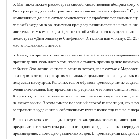
5. Мы также можем рассмотреть способ, свойственный абстрактному кин
Рихтер переходят от абстрактных рисунков на свитках к фильму
[16]
, с
композиции в данном случае заключается в разработке формальных сц
логикой), когда манера, присущая процессу возникновения и изменени
инструментом композиции. Для того чтобы убедиться в существовании 
посмотреть «Диагональную Симфонию» Эггелинга или «Ритмус 21, 23»
многочисленных примеров.
6. Еще один процесс композиции можно было бы назвать следованием
произведения. Речь идет о том, чтобы оставить произведению возможнос
события. Это логика жизненно важных встреч, как в случае с Марселем
эпизодов, в которых раскрывалась ложь социального консенсуса: как в 
искусства писсуаром. Конечно, таким образом произведение не создает
очень значительна. Ему предстоит определить, что имеет смысл в том, 
Кьеркегор, это все то «
ничто, из которого может получиться все, что
не может выйти. В этом смысле последний способ композиции, как и в
возвращения художника к собственному пути в конце тщательно вывер
Во всех случаях композиция предстает как динамическая организация 
предполагаются элементы различного происхождения, и она оперирует 
произведение, с помощью различных ходов. В произведении как целост