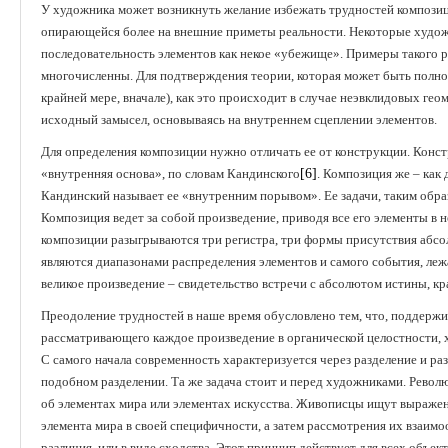
У художника может возникнуть желание избежать трудностей компози
опирающейся более на внешние приметы реальности. Некоторые худож
последовательность элементов как некое «убежище». Примеры такого р
многочисленны. Для подтверждения теории, которая может быть полнос
крайней мере, вначале), как это происходит в случае неэвклидовых гео
исходный замысел, основываясь на внутреннем сцеплении элементов.
Для определения композиции нужно отличать ее от конструкции. Конст
«внутренняя основа», по словам Кандинского
[6]
. Композиция же – как
Кандинский называет ее «внутренним порывом». Ее задачи, таким обра
Композиция ведет за собой произведение, приводя все его элементы в
композиции разыгрываются три регистра, три формы присутствия абсо
являются диапазонами распределения элементов и самого события, леж
великое произведение – свидетельство встречи с абсолютом истины, кр
Преодоление трудностей в наше время обусловлено тем, что, поддержи
рассматривающего каждое произведение в органической целостности,
С самого начала современность характеризуется через разделение и раз
подобном разделении. Та же задача стоит и перед художниками. Рев
об элементах мира или элементах искусства. Живописцы ищут выражен
элемента мира в своей специфичности, а затем рассмотрения их взаим
различия, или в виде сходства. Этот принцип действует для всех объек