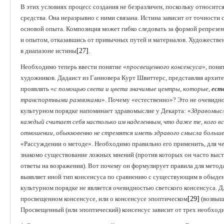
В этих условиях процесс создания не безразличен, поскольку относится
средства. Она неразрывно с ними связана. Истина зависит от точности 
основой опыта. Композиция может гибко следовать за формой репрез
и опытом, отказавшись от привычных путей и материалов. Художестве
в диапазоне истины
[27]
.
Необходимо теперь ввести понятие «
просвещенного консенсуса
», поня
художников. Дадаист из Ганновера Курт Швиттерс, представляя архитек
проявлять «
с помощью света и цвета значимые центры, которые,
ест
транспортными развязками
». Почему «естественно»? Это не очевидно
культурном порядке напоминает здравомыслие у Декарта: «
Здравомысл
каждый считает себя настолько им наделенным, что даже те, кого вс
отношении, обыкновенно не стремятся иметь здравого смысла больше,
«Рассуждении о методе». Необходимо правильно его применить, для че
знакомо существование ложных мнений (против которых он часто выступ
ответы на возражения). Вот почему он формулирует правила для метод
выявляет иной тип консенсуса по сравнению с существующим в обыде
культурном порядке не является очевидностью светского консенсуса. Дл
просвещенном консенсусе, или о консенсусе эпоптическом
[29]
(возвыш
Просвещенный (или эпоптический) консенсус зависит от трех необход