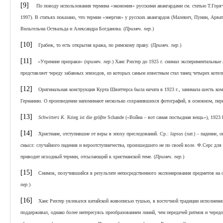
[9]
По поводу использования термина «экономия» русскими авангардами см. статью Т.Горяче
1997). В статьях показано, что термин «энергия» у русских авангардов (Малевич, Пунин, Арват
Вильгельма Оствальда и Александра Богданова. (
Примеч. пер.
)
[10]
Грабеж, то есть открытая кража, по римскому праву. (
Примеч. пер.
)
[11]
«Утренние призраки» (
примеч. пер
.) Ханс Рихтер до 1925 г. снимал экспериментальны
представляет череду забавных эпизодов, из которых самым известным стал танец четырех котелк
[12]
Оригинальная конструкция Курта Швиттерса была начата в 1923 г., занимала шесть комн
Германию. О произведении напоминают несколько сохранившихся фотографий, в основном, перв
[13]
Schwitters K
. Krieg ist die gröβte Schande («Война – вот самая постыдная вещь»), 1923 D
[14]
Христиане, отступившие от веры в эпоху преследований. Ср.:
lapsus
(лат.) – падение,
смысл: случайного падения и вероотступничества, произшедшего не по своей воле. Ф.Серс для
приводит исходный термин, отсылающий к христианской теме. (
Примеч. пер.
)
[15]
Снимок, получившийся в результате непосредственного экспонирования предметов на с
пер.
)
[16]
Ханс Рихтер увлекался китайской живописью тушью, в восточной традиции исполненной
поддерживал, однако более интересуясь преобразованием линий, чем передачей ритмов и чередо