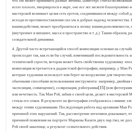
что зло может принимать разные личины, Швиттерс считал возможным 
всего плохого, творящегося в мире, оно все же может благоприятно 
мастерской возникает целая сеть гротов, соединявшихся между собой д
исходя из противопоставления сил зла и добрых надежд человечества. Н
взаимодействия, может преобразиться в логику взаимодополняемости
(внутреннее и внешнее, масса и пространство и т. д.). Таким образом, 
созидательной динамики.
4. Другой часто встречающийся способ композиции основан на случайн
происходит так, как если бы случай, изменивший последовательность з
технической серости, которая может быть свойственна художнику эпох
композиция встречается в дадаистской фотографии, например, у Ман Р
которые художник использует или берет на вооружение для творчества,
обычными способами использования инструмента: например, двойная п
экспозиция, совмещение), соляризация, рэйограмма
[15]
(или фотограмм
или нечеткость. Так Ман Рэй, забыв о своей цели, делает в мастерской
стекла его очков. В результате на фотографии отобразилось слияние 
между этими художниками. Последующая работа над архивами Ман Рэя 
причиной этих нарушений. Так, рассмотрение негативов доказывает, ч
причиной появления на портрете Маркизы Казати двух пар глаз, не дос
Рэй своей заказчице, а результат сознательного действия.