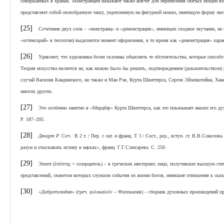
совершаемых в храмах. Монстранцем называют также ковчег для перенесения святых мощей во
представляет собой своеобразную чашу, укрепленную на фигурной ножке, имеющую форму зв
[25]
Сочетание двух слов – «монстранц» и «демонстрация», имеющих сходное звучание, не сл
«остенсорий» в теологии) выделяется момент оформления, в то время как «демонстрация» характ
[26]
Удивляет, что художники более склонны объяснять те обстоятельства, которые способст
Теория искусства является не, как можно было бы решить, подтверждением (доказательством) 
случай Василия Кандинского, но также и Ман Рэя, Курта Швиттерса, Сергея Эйзенштейна, Хан
многих других.
[27]
Это особенно заметно в «Мерцбау» Курта Швиттерса, как это показывает анализ его ду
P. 187–205.
[28]
Декарт Р.
Соч.: В 2 т. / Пер. с лат. и франц. Т. I / Сост., ред., вступ. ст. В.В.Сокол
разум и отыскивать истину в науках», франц. Г.Г.Слюсарева. С. 250.
[29]
Эпопт (έπόπτης = созерцатель) – в греческих мистериях лицо, получившее высшую сте
представлений, сюжетом которых служили события из жизни богов, имевшие отношение к сказ
[30]
«Добротолюбие» (греч. φιλοκαλείν – Филокалия) – сборник духовных произведений п