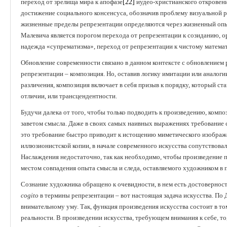
переход от зрелища мира к апофазе
[22]
иудео-христианского откровени
достижение социального консенсуса, обозначив проблему визуальной 
жизненные пределы репрезентации определяются через жизненный опы
Малевича является порогом перехода от репрезентации к созиданию, 
надежда «супрематизма», переход от репрезентации к чистому матема
Обновление современности связано в данном контексте с обновлением
репрезентации – композиция. Но, оставив логику имитации или аналог
различения, композиция включает в себя призыв к порядку, который ст
отличии, или трансцендентности.
Будучи далека от того, чтобы только подводить к произведению, компо
заветом смысла. Даже в своих самых наивных выражениях требование 
это требование быстро приводит к истощению миметического изображе
иллюзионистской копии, в начале современного искусства сопутствов
Наслаждения недостаточно, так как необходимо, чтобы произведение п
местом совпадения опыта смысла и следа, оставляемого художником в 
Сознание художника обращено к очевидности, в нем есть достоверност
cogito
в термины репрезентации – вот настоящая задача искусства. По Д
внимательному уму. Так, функция произведения искусства состоит в т
реальности. В произведении искусства, требующем внимания к себе, то,