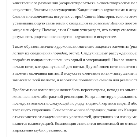
качественного различения («сориентироваться» в своем творческом пол
искусстве», близким к рассуждениям Кандинского о «духовном» в искус
Сезанн в нескончаемых встречах с горой Святая Виктория, если не
гео-
устанавливающую связь земли с создавшим ее
логосом
? Именно поэтом
конус или сферу. Похоже, этим Сезанн утверждает, что между смыслом
разума есть родственное сходство: «духовное в искусстве».
Таким образом, вначале художник внимательно выделяет элементы (
раз
логику их соединения (
порядок, о
rdre
). Следуя нашему рассуждению, е
подобных концам нити швеи: исходный и завершающий. Начало являетс
начало нити, которая нужна ей для шитья. Другой конец нити появится 
в момент окончания шитья. В искусстве окончание нити – завершение 
замысел во всей полноте, и вероятное проявление смысла или реально
Проблематика композиции может быть пересмотрена, исходя из опыта 
живописи после абстрактной революции. Когда я имитирую реальность
последовательности, следующей порядку видимой картины мира. В абст
творящего художника. Основоположники абстракции, такие как Кандин
отказываются от академических условностей, диктующих им логику ме
является иллюстрацией. Композиция становится независимой по отнош
выражению глубин реальности.