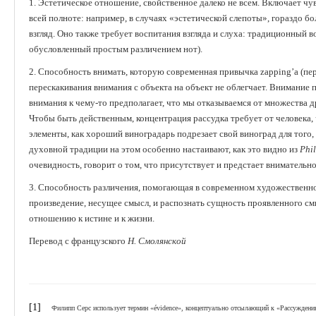
1. Эстетическое отношение, свойственное далеко не всем. Включает чу
всей полноте: например, в случаях «эстетической слепоты», гораздо б
взгляд. Оно также требует воспитания взгляда и слуха: традиционный 
обусловленный простым различением нот).
2. Способность внимать, которую современная привычка zapping’а (пе
перескакивания внимания с объекта на объект не облегчает. Внимание 
внимания к чему-то предполагает, что мы отказываемся от множества др
Чтобы быть действенным, концентрация рассудка требует от человека
элементы, как хороший виноградарь подрезает свой виноград для того
духовной традиции на этом особенно настаивают, как это видно из
Phil
очевидность, говорит о том, что присутствует и предстает внимательн
3. Способность различения, помогающая в современном художественн
произведение, несущее смысл, и распознать сущность проявленного смы
отношению к истине и к жизни.
Перевод с французского
Н. Смолянской
[1]
Филипп Серс использует термин «évidence», концептуально отсылающий к «Рассуждению 