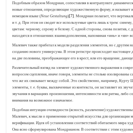
Подобным образом Мондриан, сопоставляя в контрапункте динамическо
новые отношения, определяющие художественную форму, и называет и
немецком языке (
Neue
Gestaltung
)
[7]
. Мондриан полагает, что вертикал
и т. д. При этом он сводит все используемые цвета лишь к трем: синему
цветам: черному, серому и белому. С одной стороны, снова позитив, с 
находятся в отношениях взаимодополнения, напоминая «инь» и «ян» в
Малевич также прибегал к модели разделения элементов, но с другим н
созданию нового универсума. В этом регистре происходит настоящее д
на две половины, преображающее его в крест, или его вращение, дающее
Различительный взгляд на элемент художественного выражения в соврем
вопросом сцепления, иначе говоря, элементы не столько изолированы са
что же их связывает между собой. Это свойственно, например, Курту 
элементы, т. е. буквы, выхваченные из контекста, он заставляет их зву
звучания в вариациях произношения, интенсивности или ритма, либо с
внимания на возможное означаемое.
Подобная интуиция очевидности (ясность, различение) художественны
Малевич, к мысли о применении открытий искусства для организации ми
верификации. Идея об установлении соответствий обитаемого мира ху
Она ясно сформулирована Мондрианом. В соответствии с этим художес