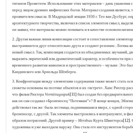
титаном Прометеем. Использование этих материалов – дань уважения 
перед лицом древних мифических богов. Материал создания является, 
проявителем смысла. В Мадридской лекции 1930 г. Тео ван Дусбург, 
архитектурного творчества, включил в список элементов смысл, выделив
он заявил, что материалы можно понимать и в качестве основополагаю
2. Другая важная линия композиции состоит в сопоставлении элементар
выстраиваются друг относительно друга и создают резонанс. Логика к
новый смысл. Так, композиция создается из объединенных звучаний, 
выразить лирический или драматический характер, в особенности при 
временного развития живописи и пространственного – музыке. Это бы
Кандинского или Арнольда Шёнберга.
3. Конфронтация между элементами содержания также может стать осн
сюжеты основаны на поэтике объектов и их «встреч». Ханс Рихтер расс
что фильм Рихтера
Vormittagsspuk
[11]
был создан без предварительного
как он сам создавал «Броненосец “Потемкин”»? В конце концов, Эйзенш
действовал так же: была лестница, поднимавшаяся вверх, с одной сторо
броненосце, с другой. Так элементы выстроились в контрапункте, и ф
образом потрясений. Другой пример –
Merzbau
Курта Швиттерса
[12]
.
художника и уже выходила наружу. Она стала его инструментом борьбы