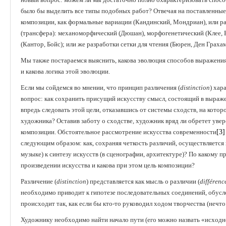
было бы выделить все типы подобных работ? Отвечая на поставленные
композиции, как формальные вариации (Кандинский, Мондриан), или 
(трансфера): механоморфический (Дюшан), морфогенетический (Клее, 
(Кантор, Бойс); или же разработки сетки для чтения (Бюрен, Ден Грахам),
Мы также постараемся выяснить, какова эволюция способов выражения 
и какова логика этой эволюции.
Если мы сойдемся во мнении, что принцип различения (
distinction
) хар
вопрос: как сохранить присущий искусству смысл, состоящий в выраж
впредь следовать этой цели, отказавшись от системы сходств, на кот
художника? Оставив заботу о сходстве, художник вряд ли обретет уве
композиции. Обстоятельное рассмотрение искусства современности
[3]
следующим образом: как, сохраняя четкость различий, осуществляется 
музыке) к синтезу искусств (в сценографии, архитектуре)? По какому
произведении искусства и какова при этом цель композиции?
Различение (
distinction
) представляется как мысль о различии (
diffé
renc
необходимо приводит к гипотезе последовательных соединений, обу
происходит так, как если бы кто-то руководил ходом творчества (нечт
Художнику необходимо найти начало пути (его можно назвать «исходн