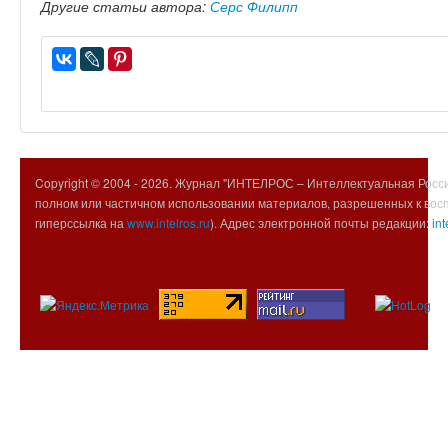
Другие статьи автора:
Серс Филипп
Copyright © 2004 -
2026. Журнал "ИНТЕЛРОС – Интеллектуальная Росси
полном или частичном использовании материалов, разрешенных к вос
гиперссылка на
www.intelros.ru
). Адрес электронной почты редакции:
int