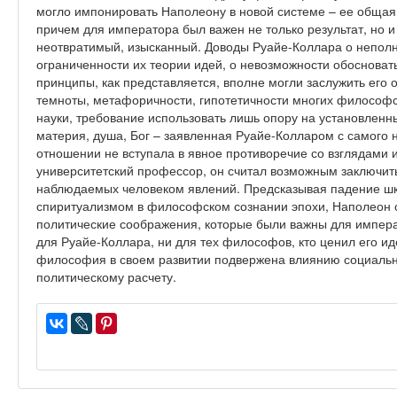
могло импонировать Наполеону в новой системе – ее общая
причем для императора был важен не только результат, но и
неотвратимый, изысканный. Доводы Руайе-Коллара о неполн
ограниченности их теории идей, о невозможности обосноват
принципы, как представляется, вполне могли заслужить его 
темноты, метафоричности, гипотетичности многих философс
науки, требование использовать лишь опору на установленн
материя, душа, Бог – заявленная Руайе-Колларом с самого н
отношении не вступала в явное противоречие со взглядами и
университетский профессор, он считал возможным заключить
наблюдаемых человеком явлений. Предсказывая падение шк
спиритуализмом в философском сознании эпохи, Наполеон ок
политические соображения, которые были важны для импер
для Руайе-Коллара, ни для тех философов, кто ценил его ид
философия в своем развитии подвержена влиянию социальны
политическому расчету.