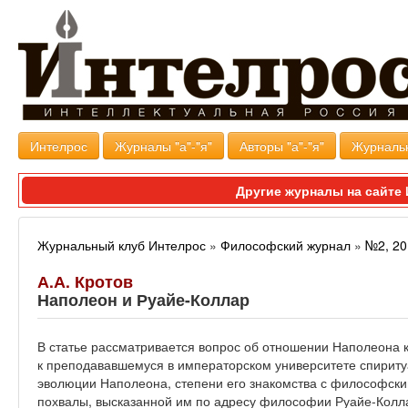
Интелрос
Журналы "а"-"я"
Авторы "а"-"я"
Журналь
Другие журналы на сайт
Журнальный клуб Интелрос
»
Философский журнал
»
№2, 20
А.А. Кротов
Наполеон и Руайе-Коллар
В статье рассматривается вопрос об отношении Наполеона 
к преподававшемуся в императорском университете спириту
эволюции Наполеона, степени его знакомства с философски
похвалы, высказанной им по адресу философии Руайе-Колла