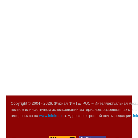
Copyright © 2004 -
2026. Журнал "ИНТЕЛРОС – Интеллектуальная Росси
полном или частичном использовании материалов, разрешенных к вос
гиперссылка на
www.intelros.ru
). Адрес электронной почты редакции:
int