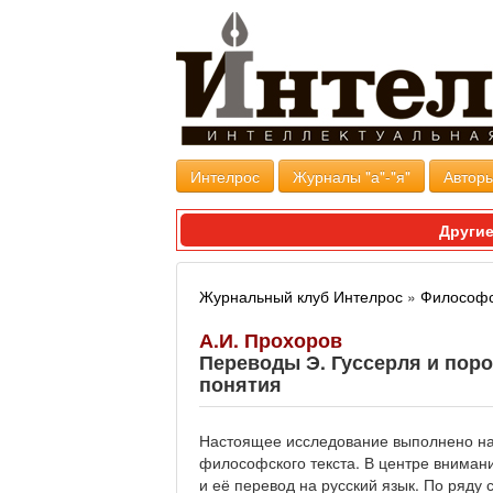
Интелрос
Журналы "а"-"я"
Авторы
Другие
Журнальный клуб Интелрос
»
Философс
А.И. Прохоров
Переводы Э. Гуссерля и пор
понятия
Настоящее исследование выполнено на
философского текста. В центре внимани
и её перевод на русский язык. По ряду