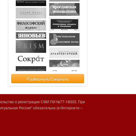
Развернуть/Свернуть
тельство о регистрации СМИ ПИ №77-18303. При
туальная Россия" обязательна (в Интернете –