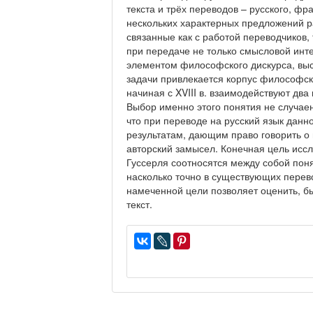
текста и трёх переводов – русского, фр
нескольких характерных предложений р
связанные как с работой переводчиков,
при передаче не только смысловой инт
элементом философского дискурса, выс
задачи привлекается корпус философск
начиная с XVIII в. взаимодействуют два 
Выбор именно этого понятия не случаен
что при переводе на русский язык данн
результатам, дающим право говорить о 
авторский замысел. Конечная цель исс
Гуссерля соотносятся между собой пон
насколько точно в существующих перев
намеченной цели позволяет оценить, б
текст.