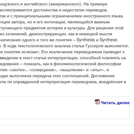
анцузского и английского (американского). На примере
ассматриваются достоинства и недостатки переводов,
 так и с принципиальными ограничениями иностранного языка
енции автора, но и его интонации, являющейся важным
тупающего предметом истории и культуры. Для решения этой
их сочинений, демонстрирующих, как в немецкой мысли
написания одного и того же понятия – Synthesis и Synthese.
. В ходе текстологического анализа статьи Гуссерля выясняется,
ое понятие исчезает. Его исключение переводчиком приводит к
введении в текст статьи интерпретации, способной повлиять на
ледования – показать, как в феноменологической философии
ятия «синтез», «созерцание», «мышление» и «опыт», и
одах выполнена передача этих соотношений. Достижение
ыла ли оправданной интерпретация переводчика, внедрённая в
Читать далее