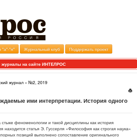
 "а"-"я"
Журнальный клуб
Поддержать проект
 журналы на сайте ИНТЕЛРОС
кий журнал
»
№2, 2019
ождаемые ими интерпретации. История одного
 стыке феноменологии и такой дисциплины как история
я находится статья Э. Гуссерля «Философия как строгая наука»
 спорных позиций выполнено сопоставление оригинального