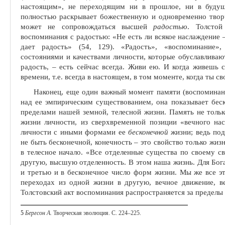
настоящим», не переходящим ни в прошлое, ни в будуще
полностью раскрывает божественную и од­новременно твор
может не сопро­вождаться высшей
радостью
. Толстой
воспоминания с радостью: «Не есть ли всякое наслаждение 
дает радость» (54, 129). «Радость», «вос­поминание»
состояниями и каче­ствами личности, которые обуславливают
радость, – есть сейчас всегда. Живи ею. И когда живешь
времени, т.е. всегда в настоящем, в том моменте, когда ты св
Наконец, еще один важный момент памяти (воспоминани
над ее эмпирическим существованием, она показывает бес
пределами на­шей земной, телесной жизни. Память не тольк
жизни личности, из сверхвременной позиции «вечного на­
личности с иными формами ее
бесконечной
жизни; ведь под
не быть бесконечной, конечность – это свойство только жиз
в телесное начало. «Все отделенные суще­ства по своему с
другую, выс­шую отделенность. В этом наша жизнь. Для Бо
и третью и в бесконечное число форм жизни. Мы же все э
переходах из одной жизни в другую, вечное движение, ве
Толстовский акт воспоминания распространяется за пределы
5
Бергсон А.
Творческая эволюция. С. 224‒225.