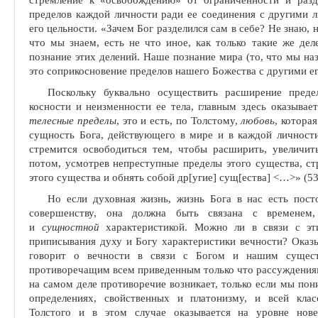
пределов каждой личности ради ее соединения с другими л
его цельности. «Зачем Бог разделился сам в себе? Не знаю, н
что мы знаем, есть не что иное, как только такие же дел
познание этих делений. Наше познание мира (то, что мы на
это соприкосновение пределов нашего Божества с другими ег
Поскольку буквально осуществить расширение предел
косности и неизменности ее тела, главным здесь оказыва
телесные пределы
, это и есть, по Толстому,
любовь
, котора
сущность Бога, действующего в мире и в каждой личности
стремится освободиться тем, чтобы рас­ширить, увеличит
потом, усмотрев непреступные пределы этого существа, ст
этого существа и обнять собой др[угие] сущ[ества] <
…
>» (53
Но если духовная жизнь, жизнь Бога в нас есть пост
совершенству, она должна быть связана с време­не
и
сущностной
характеристикой. Можно ли в связи с эти
приписыва­ния духу и Богу характеристики вечности? Оказы
говорит о вечности в связи с Богом и нашим существ
противоречащим всем приведенным толь­ко что рассуждения
на самом деле противоречие возникает, только если мы по
определениях, свойственных и платонизму, и всей клас
Толстого и в этом случае оказы­вается на уровне нов