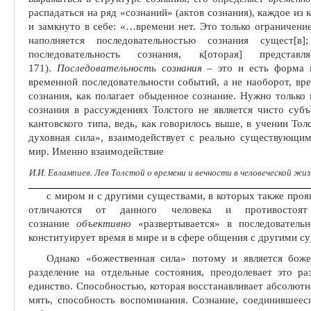
распадаться на ряд «сознаний» (актов сознания), каждое из
и замкнуто в себе: «
…
времени нет. Это только ограничение
наполняется последовательностью сознания сущест[в]
последовательность сознания, к[оторая] предста
171).
Последовательность сознания
– это и есть форма к
временной после­довательности событий, а не наоборот, вр
сознания, как полагает обыденное сознание. Нужно только 
сознания в рассуждениях Толстого не является чисто субъ
кантов­ского типа, ведь, как говорилось выше, в учении Тол
духовная сила», взаимодействует с реально существую­щи
мир. Именно взаимодействие
И.И. Евлампиев. Лев Толстой о времени и вечности в человеческой жи
с миром и с другими существами, в которых также прояв
отличаются от данного человека и противосто
сознание
объективно
«развертывается» в по­следовател
конституирует время в мире и в сфере общения с другими с
Однако «божественная сила» потому и является боже
разделение на отдельные состояния, преодолевает это ра
единство. Способностью, кото­рая восстанавливает абсолютн
мять, способность воспоминания. Сознание, соединившеес