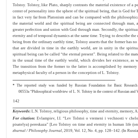
Tolstoy. Tolstoy, like Plato, sharply contrasts the material existence of a p
center of personal­ity into the sphere of the spiritual being, that is God for
in fact very far from Platonism and can be compared with the philosophical
the material world and the spiritual being are connected through man, 
greater perfection and union with God through man. Secondly, the spiri­tual b
eternity and of temporal dy­namics at the same time. Trying to describe the d
being from the ordinary earthly time, Tolstoy asserts that the former has no
that are divided in time in the earthly world, are in unity in the spiritu
spiritual being can be called “the eternal present”. Being related to the mat
in the usual time of the earthly world, which divides her existence, as we
The transition from the former to the latter is accomplished by memory 
metaphysical faculty of a person in the conception of L. Tolstoy.
*
The reported study was funded by Russian Foundation for Basic Research
00553
а
“
Philosophical worldview of L. N. Tolstoy in the context of Russian an
142
Keywords
:
L.N. Tolstoy, religious philosophy, time and eternity, memory, A. 
For citation
:
Evlampiev, I.I. “Lev Tolstoi o vremeni i vechnosti v che
pisatelya) pereskaza” [Leo Tolstoy on time and eter­nity in human life (on th
zhurnal / Philosophy Journal
, 2019, Vol. 12, No. 4, pp.
128
‒
142
. (In Russi