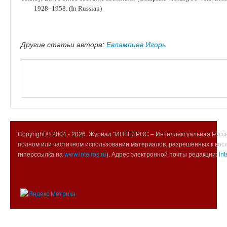
1928‒1958. (In Russian)
Другие статьи автора:
Евлампиев Игорь
Copyright © 2004 -
2026. Журнал "ИНТЕЛРОС – Интеллектуальная Росси
полном или частичном использовании материалов, разрешенных к вос
гиперссылка на
www.intelros.ru
). Адрес электронной почты редакции:
int