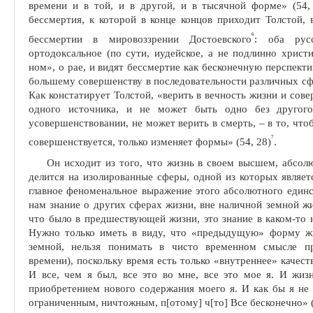
времени и в той, и в другой, и в тысячной форме» (54, 
бессмертия, к которой в конце концов приходит Толстой, 
6
бессмертии в мировоззрении Достоевско­го
: оба рус
ортодоксальное (по сути, иудейское, а не подлинно христ
ном», о рае, и видят бессмертие как бесконечную перспекти
большему совершенству в последователь­ности различных с
Как конста­тирует Толстой, «верить в вечность жизни и сове
одного источника, и не может быть одно без другого
усовершенствовании, не может верить в смерть, – в то, чт
7
совершен­ствуется, только изменяет формы» (54, 28)
.
Он исходит из того, что жизнь в своем высшем, абсол
делится на изолированные сферы, одной из ко­торых являе
главное феноме­нальное выражение этого абсолютного единс
нам знание о других сферах жизни, вне наличной земной ж
что было в предшествующей жизни, это знание в каком-то 
Нужно только иметь в виду, что «предыдущую» форму жи
земной, нельзя понимать в чисто временном смысле пр
времени), поскольку время есть только «внутреннее» качес
И все, чем я был, все это во мне, все это мое я. И жиз
приобретением нового содержания моего я. И как бы я не 
ограниченным, ничтожным, п[отому] ч[то] Все бесконечно» (