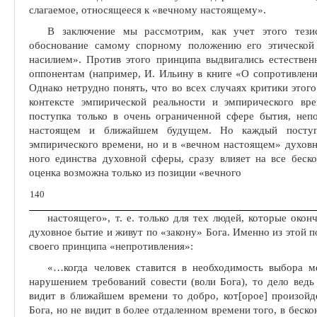
слагаемое, отно­сящееся к «вечному настоящему».
В заключение мы рассмотрим, как учет этого тезис
обоснование самому спорному положению его этической
насилием». Против этого принци­па выдвигались естествен
оппо­нентам (например, И. Ильину в книге «О сопротивлени
Однако нетрудно понять, что во всех случаях критики этог
контексте эмпири­ческой реальности и эмпирического вр
поступка только в очень ограниченной сфере бытия, неп
настоящем и ближайшем будущем. Но каждый поступ
эмпирического времени, но и в «вечном настоящем» духовн
ного единства духовной сферы, сразу влияет на все беск
оценка возможна только из позиции «вечного
140
настоящего», т. е. только для тех людей, которые окон
духовное бытие и живут по «закону» Бога. Именно из этой 
своего принципа «непротивления»:
«
…
когда человек ставится в необходимость выбора 
нарушением требований совести (воли Бога), то дело ведь 
видит в ближайшем времени то добро, кот[орое] произойд
Бога, но не видит в более отдаленном времени того, в беско