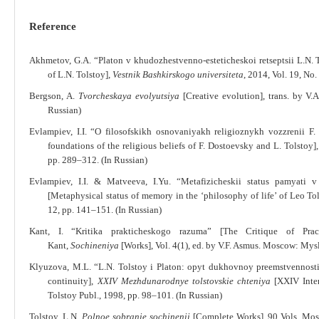
Reference
Akhmetov, G.A. “Platon v khudozhestvenno-esteticheskoi retseptsii L.N. To
of L.N. Tolstoy],
Vestnik Bashkirskogo universiteta
, 2014, Vol. 19, No
Bergson, A.
Tvorcheskaya evolyutsiya
[Creative evolution], trans. by V.
Russian)
Evlampiev, I.I. “O filosofskikh osnovaniyakh religioznykh vozzrenii F
foundations of the religious beliefs of F. Dostoevsky and L. Tolstoy]
pp. 289‒312. (In Russian)
Evlampiev, I.I. & Matveeva, I.Yu. “Metafizicheskii status pamyati v 
[Metaphysical status of memory in the ‘philosophy of life’ of Leo T
12, pp. 141‒151. (In Russian)
Kant, I. “Kritika prakticheskogo razuma” [The Critique of Prac
Kant,
Sochineniya
[Works], Vol. 4(1), ed. by V.F. Asmus. Moscow: Mysl
Klyuzova, M.L. “L.N. Tolstoy i Platon: opyt dukhovnoy preemstvennosti”
continuity],
XXIV Mezhdunarodnye tolstovskie chteniya
[XXIV Inter
Tolstoy Publ., 1998, pp. 98‒101. (In Russian)
Tolstoy, L.N.
Polnoe sobranie sochinenii
[Complete Works], 90 Vols. Mos