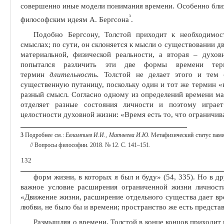
совершенно иные модели понимания времени. Особенно близ
3
философским идеям А. Бергсона
.
Подобно Бергсону, Толстой приходит к необходимос
смыслах; по сути, он склоняется к мысли о существо­вании 
материальной, физиче­ской реальности, а вторая – дух
попытался различить эти две формы времени терми
термин
длительность.
Толстой не делает этого и тем
существенную путаницу, поскольку один и тот же термин «
раз­ный смысл. Согласно одному из определений времени ма
отделяет разные состояния личности и по­этому играе
целостности духовной жизни: «Время есть то, что ограничив
3
Подробнее см.:
Евлампиев И.И., Матвеева И.Ю.
Метафизический статус памя
// Вопросы философии. 2018. № 12. С. 141‒151.
132
форм жизни, в которых я был и буду» (54, 335). Но в др
важное условие расширения ограниченной жиз­ни личност
«Движение жизни, расширение отдельного существа дает вр
любви, не было бы и времени; пространство же есть представ
Размышляя о времени, Толстой в конце концов приходит 