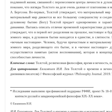
подлин­ной жизни, связанной с перенесением центра личности в духовн
показано, что взгляды Толстого на деле очень дале­ки от платонизма и
А. Бергсо­на. Во-первых, Толстой утверждает, что материальный мир 
материальный мир движется ко все большему совершен­ству и соеди
духовному бытию (Богу) Толстой придает одновременно и характе
динамики. Пытаясь описать отличие временной характеристики ду­хов
утверждает, что в первой нет разделения на прошлое, настоящее и бу
земного мира, в духовном бытии находятся в единстве, в слитности.
«вечным настоящим». Человек, бу­дучи причастным и материальному
земного мира, разделяющего его бытие, и в «вечное настоящее» д
осуществляется памятью (актом воспомина­ния), которая в концепц
способ­ностью личности.
Ключевые слова
:
Толстой, религиозная философия, время и вечность, па
Для цитирования
:
Евлампиев И.И.
Лев Толстой о времени и вечнос
дневников писателя) // Философский журнал / Philosophy Journal. 2019. 
*
Исследование выполнено при финансовой поддержке РФФИ, проект № 18‒01
контексте русской и западноевропейской философии XIX–XX веков».
© Евлампиев И.И.
И.И. Евлампиев. Лев Толстой о времени и вечности в человеческой жи