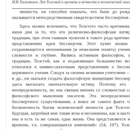
И.И. Евлампиев. Лев Толстой о времени и вечности в человеческой жи
личности, он способен показать, что было до рожд
оказывается непосредственным свидетельством
бессмер­тия
Здесь можно вспомнить, что Толстого часто критиков
наши дни за то, что его религиозно-философ­ские взгл
традиции, при этом главным пунктом в такого рода критике
представлениях идеи бессмертия. Этот пункт можно с
сохраняющегося непонимания (и нежелания понять) учение
сложности и глу­бине. Являясь истинным философом, у
традиции, Толстой, как и подавляющее большинство вел
относился к наивно-сказочным представлениям о бессме
церковного учения. Сле­дуя за своими великими учителями 
и др., он пытался создать
философскую
концепцию бессмерт
здесь высказать окончательную исти­ну. Поэтому его
неопределенность, но она связана именно со сложностью с
философского мышления писателя. Эта неопределенн
бессмертного существования, а вовсе не самого факта т
бесконечность бытия че­ловеческой личности для Толсто
будущая, загробная мне также ясна и несомненна, как и наст
она и есть та же самая, одна жизнь. Она пред­ставляется
времени, т.е. совер­шающихся изменений» (54, 107). Тол