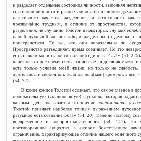
и разделяет отдельные состояния личности, выполняя негати
состояний личности и разных личностей в едином духовном
негативного качества разделения, и позитивного каче
чрезвычайно трудным, в отличие от пространства, кото
разделения; не случайно Толстой в некоторых случаях колебл
нашей духовной жизни: «Люди разделены (отделены от др
пространством. То же, что они нераз­дельны по сущес
Пространство разъ­единяет, время соединяет. Но это неверн
есть невозможность постигновения единства <
…
>» (53, 225
через некоторое время снова за­писывает в дневник мысль о
есть только условие моей жизни, но только не слабость,
деятельности свободной. Если бы не б[ыло] времени, а все, ч
(54, 72).
В конце концов Толстой осознает, что самое главное в пр
положительную (соединяющую) функцию, которая задает
важным здесь оказывается отношение
воспоминания
к
соз
Толстой призна
ё
т наиболее точным выражением духовного
разумное есть сознание Бога» (54, 20). Именно поэтому соз
вневременное и внепространственное» (54, 141). Но 
противоречивое существо, в котором божественное нача
ограничение, характеризующее от­личие нашего конечного с
выра­жаться в структуре сознания; его определяет
временно