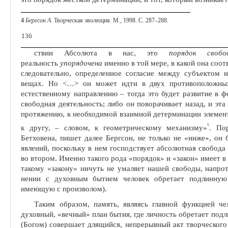
4
Бергсон А.
Творческая эволюция. М., 1998. С. 287‒288.
136
ствии Абсолюта в нас, это
порядок свобо
реальность
упорядочена
именно в той мере, в какой она соо
следовательно, определенное согласие между субъектом 
вещах. Но <
…
> он мо­жет идти в двух противоположны
естественному направлению – тогда это будет развитие в 
свободная деятельность; либо он поворачивает на­зад, и эта
протяжению, к необхо­димой взаимной детерминации элемен
5
к другу, – словом, к геометрическому механизму»
. По
Бетховена, пишет далее Бергсон, не толь­ко не «ниже», о
явлений, по­скольку в нем господствует абсолютная свобод
во втором. Именно такого рода «порядок» и «закон» имеет в
такому «закону» ничуть не умаляет нашей свободы, напрот
нении с духовным бытием человек обретает подлинную
имеющую с произволом).
Таким образом, память, являясь главной функцией чел
духовный, «вечный» план бытия, где личность об­ретает под
(Богом) совершает длящийся, непрерывный акт творческого