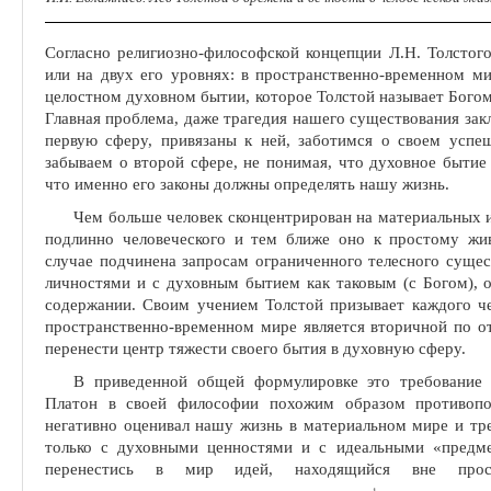
Согласно религиозно-философской концепции Л.Н. Толстого
или на двух его уровнях: в пространственно-вре­менном м
целостном духовном бытии, которое Толстой называет Бого
Главная проблема, даже трагедия нашего существования зак
первую сферу, привязаны к ней, заботимся о своем усп
забываем о второй сфере, не понимая, что духовное бытие 
что именно его законы должны определять нашу жизнь.
Чем больше человек сконцентрирован на материальных 
подлинно человеческого и тем ближе оно к простому жи
случае подчинена запросам ограниченного телесного сущес
личностями и с духовным бытием как таковым (с Богом), о
содержании. Своим учением Толстой призывает каждого чел
простран­ственно-временном мире является вторичной по о
перенести центр тяжести своего бытия в духовную сферу.
В приведенной общей формулировке это требование 
Платон в своей философии похожим образом проти­вопо
негативно оценивал нашу жизнь в материальном мире и тр
только с духовными ценностями и с идеальными «предме
перенестись в мир идей, находящийся вне про
1