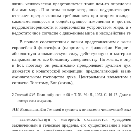
жизнь чело­веческая представляется тоже чем-то определе
благами мира. При этом взгляде всегдашнее неудовлетво­ре
отвечает предъявленным требованиям; при втором взгляде 
самоизменяющееся и содействующее изменению и достиже
неудовлетворенности и недовольства устрой­ством мира, а 
недостаточное со­гласие с движением мира и несодействие э
В полном соответствии с новым представлением о жизн
европейской философии (например, в филосо­фии Ницше 
абсолютную динами­ческую силу, действующую в матери
направлении ко все большему совершенству. Но жизнь, в опре
и Бог, поэтому он решительно пре­одолевает дуализм дух
движется к новаторской концепции, предполагающей взаи
окончательном господстве духа. Центральным элементом эт
согласно Толстому, Бог (жизнь),
2
Толстой Л.Н.
Полн. собр. соч.: в 90 т. Т. 53. М.; Л., 1953. С. 16‒17. Дале
номера тома и страниц.
И.И. Евлампиев. Лев Толстой о времени и вечности в человеческой жи
взаимодействуя с материей, оказывается «раздел
заключенным в телесные пределы, его существование в ма­т
стремление к «освобожде­нию» от ограниченности и раз