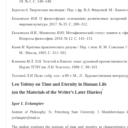
19. № 1. С. 140‒149.
Бергсон А.
Творческая эволюция / Пер. с фр. В.А. Флеровой. М.: Канон-п
Евлампиев И.И.
О философских основаниях религиозных воззрений 
мировая культура. 2017. №
35. С. 289‒312.
Евлампиев И.И., Матвеева И.Ю.
Метафизический статус памяти в «фи
Вопросы философии. 2018. № 12. С. 141‒151.
Кант И.
Критика практического разума / Пер. с нем. Н. М. Соколова /
М.: Мысль, 1965. С. 311‒501.
Клюзова М.Л.
Л.Н. Толстой и Платон: опыт духовной преемственности 
Изд-во ТГПУ им. Л.Н. Толстого, 1998. С. 98‒101.
Толстой Л.Н.
Полн. собр. соч.: в 90 т. М.; Л.: Художественная литерату
Leo Tolstoy on Time and Eternity in Human Life
*
(on the Materials of the Writer’s Later Diaries)
Igor I. Evlampiev
Institute of Philosophy, St. Petersburg State University. 5 Mendeleevskaya l
yevlampiev@mail.ru
The author explores the notions of time and eternity as characteristics 