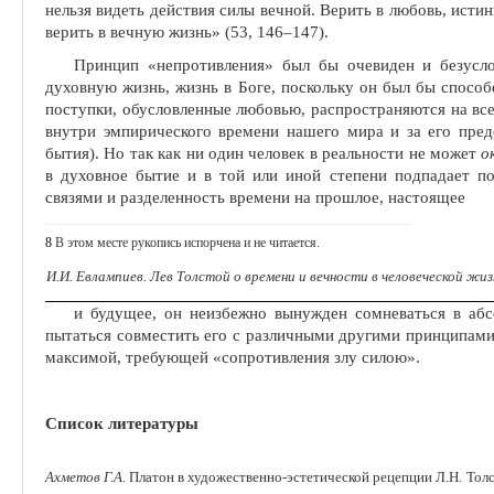
нельзя видеть дей­ствия силы вечной. Верить в любовь, истин
верить в вечную жизнь» (53, 146‒147).
Принцип «непротивления» был бы очевиден и безусло
духовную жизнь, жизнь в Боге, поскольку он был бы способ
поступки, обуслов­ленные любовью, распространяются на все
внутри эмпирического времени нашего мира и за его пред
бытия). Но так как ни один человек в реальности не может
о
в ду­ховное бытие и в той или иной степени подпадает п
связями и разделенность времени на прошлое, настоящее
8
В этом месте рукопись испорчена и не читается.
И.И. Евлампиев. Лев Толстой о времени и вечности в человеческой жи
и будущее, он неизбежно вынужден сомневаться в абс
пытаться совместить его с различными другими принципами
максимой, требую­щей «сопротивления злу силою».
Список литературы
Ахметов Г.А.
Платон в художественно-эстетической рецепции Л.Н. Толст