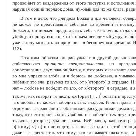
произойдет от воздержания от этого поступка и исполнения в
нарушая общий порядок дома, нужный для их же блага, ради с
В том и дело, что для дела Божья и для человека, сове
не может не представлять себе всё во времени и потому,
Божьего, он должен представлять себе его в очень отдале
убийцу и прощу его, то, что я никем невидимый умру, испо
уже я хочу мыслить во времени – в бесконечном времени. Н
112).
Похожим образом он рассуждает в другой дневников
собственного принципа «непротивления»
, но преодол
сопоставления двух планов бытия, в которых оказывают сво
во мне упреки и злоба, и я борюсь не любовью, а унываю 
победит это зло, разумея то зло, от к[оторого] я страдаю. 
нет – любовь не победит то зло, от к[оторого] я страдаю, и 
8
так же, как говорят те люди, кот[о
рые]
[
…
]
оставит
ь пре­ст
что любовь не может по­бедить этих злодеев. И они правы, н
огромное в сравнении с обычными рассудочными делами де
тому, кто его производит. Любовь не победит тех двух-тре
тысячи, к[оторых] мы не знаем. Всё равно, как телеграфи
п[отому] ч[то] он не видит, как она выходит на той станц
даже – с креста; так что тому, кто закрывает глаза уже, и