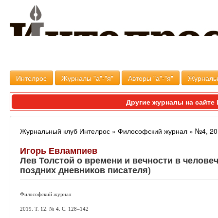
Интелрос
Журналы "а"-"я"
Авторы "а"-"я"
Журналь
Другие журналы на сайт
Журнальный клуб Интелрос
»
Философский журнал
»
№4, 20
Игорь Евлампиев
Лев Толстой о времени и вечности в человеч
поздних дневников писателя)
Философский журнал
2019.
Т.
12.
№
4.
С.
128–
142