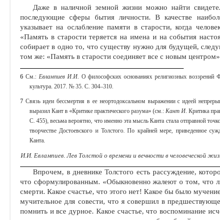
Даже в наличной земной жизни можно найти свидетел
последующие сферы бытия личности. В качестве наиболе
указывает на ослабление памяти в старости, когда челов
«Память в старости теряется на имена и на события настоя
собирает в одно то, что существу нужно для бу­дущей, след
том же: «Память в старости соединяет все с новым центром» (
6
См.:
Евлампиев И.И.
О философских основаниях религиозных воззрений Ф. 
культура. 2017. № 35. С. 304‒310.
7
Связь идеи бессмертия в ее неортодоксальном выражении с идеей непрер
выразил Кант в «Критике практического ра­зума» (см.:
Кант И.
Критика прак
С. 455), весьма вероятно, что именно эта мысль Канта стал
а
отправной точк
творчестве Достоевского и Толстого. По крайней мере, приведенное суж
Канта.
И.И. Евлампиев. Лев Толстой о времени и вечности в человеческой жи
Впрочем, в дневнике Толстого есть рассуждение, которо
что сформулированным. «Обыкновенно жалеют о том, что л
смерти. Какое сча­стье, что этого нет! Какое бы было мучени
мучительное для совести, что я совершил в предшествующе
помнить и все дурное. Какое сча­стье, что воспоминание исч