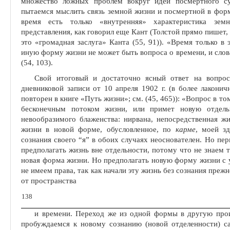
множество ложных проблем вокруг идеи посмертного су
пытаемся мыслить связь земной жизни и по­смертной в фор
время есть толь­ко «внутренняя» характеристика зе
представления, как говорил еще Кант (Толстой прямо пишет, 
это «громадная заслуга» Канта (55, 91)). «Вре­мя только 
иную форму жизни не может быть вопроса о времени, и сло
(54, 103).
Свой итоговый и достаточно ясный ответ на вопрос
дневниковой записи от 10 апреля 1902 г. (в более ла­кон
повторен в книге «Путь жизни»; см. (45, 465)): «Вопрос в то
бесконечным потоком жизни, или примет новую отдел
невообразимого блаженства: нирвана, непосред­ственная ж
жизни в новой форме, обусловленное, по
карме
, моей з
сознания своего “я” в обоих случаях неоснователен. Но пе
предполагать жизнь вне отдельности, по­тому что не знаем т
новая форма жизни. Но предполагать новую форму жизни с 
не имеем права, так как начали эту жизнь без созна­ния преж
от пространства
138
и времени. Переход же из одной формы в другую прои
пробуждаемся к новому сознанию (новой отде­ленности) с