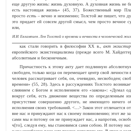
еще другую жизнь: жизнь духовную. А духовная жизнь не был
есть на­стоящая жизнь» (45, 37). Божественный мир Пла
просто
есть
– вечно и неизменно; Толстой же пишет, что ду
это придает ей совсем другой смысл, чем просто вечное 
или,
И.И. Евлампиев. Лев Толстой о времени и вечности в человеческой жи
как стали говорить в философии ХХ в.,
акт экзистир
европейского экзистенциализма (прежде всего М. Хайдег­ге
абсолютным и бесконечным.
Причастность к этому акту дает подлинную абсолютную
свободен, только когда он перемещает центр свой личности в
человек рас­сматривает себя, он, очевидно, несвободен; сво
времени» (55, 28). Здесь в рассуждениях Толстого возника
слиянием с Богом и исполнением его «закона»: «Думал од
вокруг себя, есть движение вещества по определенным из
присутствие совершенно другого, не имеющего ничего об
исполнения своих требований. <
…
> Закон этот отличается от
вне нас и принуждают нас к своему повиновению; этот же зак
сами мы и потому он не принуждает нас, а на­против, освоб
ч[то], следуя ему, мы становимся сами собою. И потому нас 