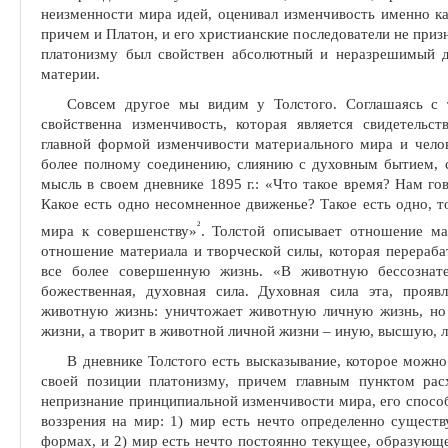
неизменности мира идей, оценивал изменчи­вость именно к
причем и Пла­тон, и его христианские последователи не при
платонизму был свойствен абсолютный и неразре­шимый 
материи.
Совсем другое мы видим у Толстого. Соглашаясь с 
свойственна изменчивость, кото
р
ая является свиде­тельс
главной формой изменчиво­сти материального мира и чел
более полному соединению, слиянию с духовным бытием, с
мысль в своем дневнике 1895 г.: «Что такое вре­мя? Нам г
Какое есть одно несомненное движенье? Такое есть одно, т
2
мира к совершенству»
. Толстой описывает отношение ма
отношение материала и творческой силы, которая перераба
все более совершенную жизнь. «В животную бессознате
божественная, духовная сила. Духовная сила эта, проявл
животную жизнь: уничтожает животную личную жизнь, но
жизни, а тво­рит в животной личной жизни – иную, высшую, 
В дневнике Толстого есть высказывание, которое можн
своей позиции платонизму, причем главным пунктом рас
непризнание принци­пиальной изменчивости мира, его спосо
воззрения на мир: 1) мир есть нечто определенно сущест
формах, и 2) мир есть нечто постоянно текущее, образующе