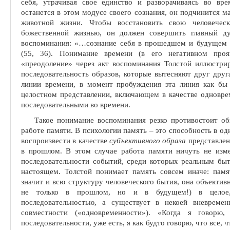
себя, утрачивая свое единство и разворачиваясь во вре
останется в этом модусе своего сознания, он подчинится м
животной жизни. Чтобы восстановить свою человеческ
божественной жизнью, он должен совершить главный ду
воспоминания: «
…
сознание себя в прошедшем и будущем е
(55, 36). Понимание времени (в его негативном проя
«преодоление» через акт воспоминания Толстой иллюстрир
последовательность образов, которые вытес­няют друг дру
линии времени, в момент пробуждения эта линия как бы «
целостном представлении, включающем в качестве одновре
последовательными во времени.
Такое понимание воспоминания резко противостоит об
работе памяти. В психологии память – это спо­собность в 
воспроизвести в качестве
субъективного образа
представлен
в прошлом. В этом случае работа памяти ничуть не изм
последовательности событий, среди которых реальным быт
настоящем. Толстой понимает память совсем иначе: пам
значит и всю структуру человеческого бытия, она объекти
не только в прошлом, но и в буду­щем!) в целое,
последовательностью, а существует в некоей вневремен
совместности («одновременности»). «Когда я говор
последовательности, уже есть, я как будто говорю, что все, чт