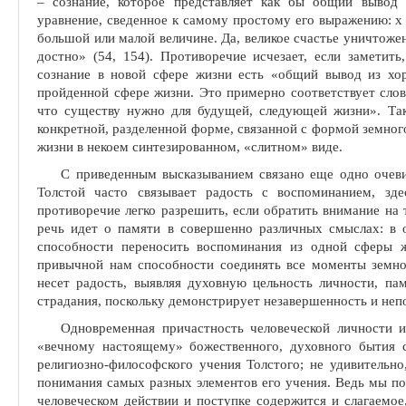
– сознание, которое представляет как бы общий вывод
уравнение, сведенное к самому простому его выражению: х
большой или малой величине. Да, великое счастье уничтоже
достно» (54, 154). Противоречие исчезает, если заметить
сознание в новой сфере жизни есть «общий вывод из хо
пройденной сфере жизни. Это примерно соответствует слов
что существу нужно для будущей, следующей жизни». Так
конкретной, разделенной форме, связанной с фор­мой земно
жизни в некоем синтезированном, «слитном» виде.
С приведенным высказыванием связано еще одно очеви
Толстой часто связывает радость с воспоминани­ем, зд
противоречие легко разрешить, если обратить внимание на
речь идет о памяти в совершенно различных смыслах: в 
способности переносить воспоминания из одной сферы 
привычной нам способности со­единять все моменты земно
несет радость, выявляя духовную цельность личности, па
страдания, поскольку демонстрирует незавершенность и не
Одновременная причастность человеческой личности 
«вечному настоящему» божественного, духовного бытия 
религиозно-философского учения Толстого; не удивительно
понимания самых разных элементов его учения. Ведь мы по
человеческом действии и поступке содержит­ся и слагаемо