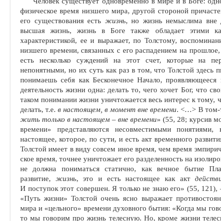
Человек существует одновременно в мире и в Боге: од
физическое время низшего мира, другой сто­роной причасте
его существова­ния есть
жизнь
, но жизнь немыслима вне 
высшая жизнь, жизнь в Боге также обладает этими кач
характеристикой, ее и выражает, по Толстому, воспоминан
низшего времени, связанных с его распадением на прошлое,
есть несколько суждений на этот счет, которые на пе
непонятными, но их суть как раз в том, что Толстой здесь
понимаешь себя как Бесконечное Начало, проявляющееся в
деятельность жизни одна: делать то, чего хочет Бог, что св
таком понимании жизни уничто­жается весь интерес к тому, ч
де­лать, т.е.
в настоящем, в момент вне времени
. <
…
> В том-
жить только в настоящем – вне времени
» (55, 28; курсив м
времени» представляются несовместимыми понятиями, в
настоящее, которое, по сути, и есть акт временного развит
Толстой имеет в виду совсем иное время, чем время эмпири
ское время, точнее уничтожает его разделенность на изолир
не должна пониматься статично, как вечное бытие Пла
развитие,
жизнь
, это и есть настоящее как акт
действ
И поступок этот совершен. Я только не знаю его» (55, 121),
«Путь жизни» Толстой очень ясно выражает противостоян
мира и «цельного» времени духовного бытия: «Когда мы говор
то мы говорим про жизнь телесную. Но, кроме жизни телесн