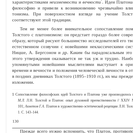
характеристиками
неизменности
и
вечности
. Идеи Платон
философию и привели к возникновению чрезвычайно влия
тонизма. При поверхностном взгляде на учение Толст
соответствуют этой традиции.
Тем не менее более внимательное сопоставление пом
Толстого с платонизмом: он предстает гораздо бо­лее со
образу, который рису­ют большинство исследователей его тв
естественном созвучии с новейшими неклассическими сис
Ницше, А. Бергсоном и др. Каким бы парадоксальным это
этого утвер­ждения оказывается не так уж и трудно. Наиб
упомянутыми новейшими мыслителями выступает в ориг
времени и вечности и положения человеческой личности в о
в поздних дневниках Толстого (1895‒1910 гг.), их мы прежд
изложении.
1
Сопоставление философских идей Толстого и Платона уже производилось в 
М.Л.
Л.Н. Толстой и Платон: опыт духов­ной преемственности //
XXIV
М
101;
Ахметов Г.А.
Платон в художественно-эстетической рецепции Л.Н. Толст
1. С. 143‒144.
130
Прежде всего нужно вспомнить, что Платон, противопо