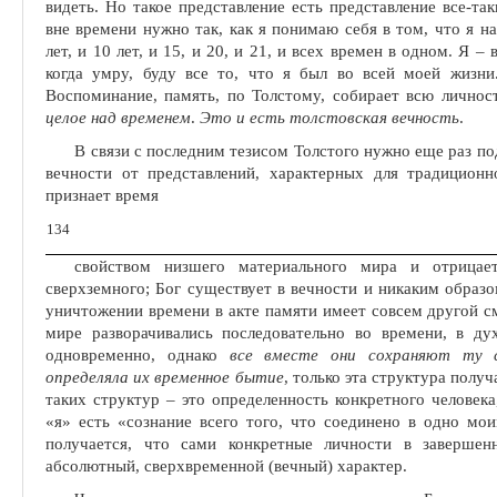
видеть. Но такое представле­ние есть представление все-т
вне времени нужно так, как я понимаю себя в том, что я н
лет, и 10 лет, и 15, и 20, и 21, и всех времен в одном. Я – 
когда умру, буду все то, что я был во всей моей жизни
Воспоминание, память, по Толстому, собирает всю личнос
целое над временем
.
Это и есть толстов­ская вечность
.
В связи с последним тезисом Толстого нужно еще раз по
вечности от представлений, характерных для традиционн
признает время
134
свойством низшего материального мира и отрицае
сверхземного; Бог существует в вечности и никаким обра­з
уничтожении времени в акте памяти имеет совсем другой с
мире разворачивались последовательно во времени, в д
одновременно, однако
все вместе они сохраняют ту с
определяла их временное бытие
, только эта структура полу
та­ких структур – это определенность конкретного человека
«я» есть «сознание всего того, что соединено в одно мои
получается, что сами конкретные личности в завершен
абсолютный, сверхвременной (вечный) характер.