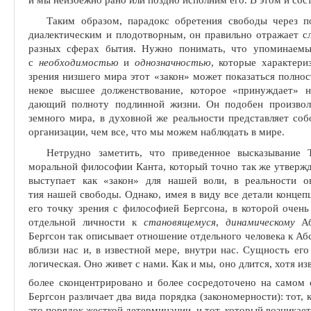
и мы неизбежно рано или поздно исполним его. В этом и состо
Таким образом, парадокс обретения свободы через по
диалектическим и плодотворным, он правильно отражает с
разных сферах бы­тия. Нужно понимать, что упоминаемы
с
необходимостью
и
однозначностью
, которые характери
зрения низшего мира этот «закон» может показаться полно
некое высшее долженствование, которое «принуждает»
дающий полноту подлинной жизни. Он подобен произволу
земного мира, в духовной же реальности представляет соб
организации, чем все, что мы можем наблюдать в мире.
Нетрудно заметить, что приведенное высказывание Т
моральной философии Канта, который точно так же утвержд
выступает как «закон» для нашей воли, в реальности о
тия нашей свободы. Однако, имея в виду все детали концеп
его точку зрения с философией Бергсона, в ко­торой оче
отдельной личности к
становящемуся
,
динамическому
Аб
Бергсон так описывает отношение отдельного человека к Аб
вблизи нас и, в известной мере, внутри нас. Сущность его
логическая. Оно живет с нами. Как и мы, оно длится, хотя и
более сконцентрировано и более сосредоточено на самом 
Бергсон различает два вида по­рядка (закономерности): тот,
это порядок жесткой детерминации, и тот, который возникает