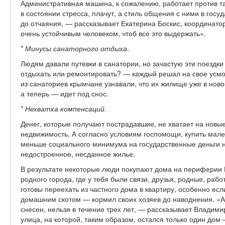
Административная машина, к сожалению, работает против т
в состоянии стресса, плачут, а стиль общения с ними в гос
до отчаяния, — рассказывает Екатерина Боскис, координато
очень устойчивым человеком, чтоб все это выдержать».
*
Минусы санаторного отдыха
.
Людям давали путевки в санатории, но зачастую эти поездк
отдыхать или ремонтировать? — каждый решал на свое усмо
из санаториев крымчане узнавали, что их жилище уже в ново
а теперь — идет под снос.
*
Нехватка компенсаций
.
Денег, которые получают пострадавшие, не хватает на новые
недвижимость. А согласно условиям госпомощи, купить мал
меньше социального минимума на государственные деньги н
недостроенное, несданное жилье.
В результате некоторые люди покупают дома на периферии К
родного города, где у тебя были связи, друзья, родные, раб
готовы переехать из частного дома в квартиру, особенно ес
домашним скотом — кормил своих хозяев до наводнения. «А
снесен, нельзя в течение трех лет, — рассказывает Владими
улица, на которой, таким образом, остался только один дом