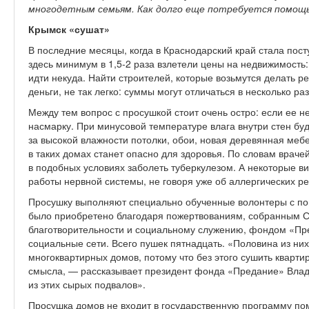
многодетным семьям. Как долго еще потребуется помощ
Крымск «сушат»
В последние месяцы, когда в Краснодарский край стала пост
здесь минимум в 1,5-2 раза взлетели цены на недвижимость
идти некуда. Найти строителей, которые возьмутся делать р
деньги, не так легко: суммы могут отличаться в несколько ра
Между тем вопрос с просушкой стоит очень остро: если ее н
насмарку. При минусовой температуре влага внутри стен буд
за высокой влажности потолки, обои, новая деревянная мебе
в таких домах станет опасно для здоровья. По словам врачей
в подобных условиях заболеть туберкулезом. А некоторые в
работы нервной системы, не говоря уже об аллергических ре
Просушку выполняют специально обученные волонтеры с п
было приобретено благодаря пожертвованиям, собранным 
благотворительности и социальному служению, фондом «Пр
социальные сети. Всего пушек пятнадцать.
«Половина из них
многоквартирных домов, потому что без этого сушить кварти
смысла, — рассказывает президент фонда «Предание» Вла
из этих сырых подвалов».
Просушка домов не входит в государственную программу п