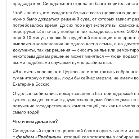
председателя Синодального отдела по благотворительност
Чтобы понять, кто нуждается больше всего (церковных денег 
нужно было дождаться решений суда, от которых зависит ра
потребовалось время. До сих пор идут экспертизы, комисси
перегружены: к началу ноября в них находилось около 5000 
порой 10 минут, однако без судебной инстанции оно просто 
выплачена компенсация на одного члена семьи, а на другог
документы, так как решения — сносить жилье или ремонтиров
некоторым домам решение может меняться — люди подают 
всеми подобными случаями нужно разбираться.
«Это очень хорошо, что Церковь не стала тратить собранные
гуманитарную помощь, люди бы сейчас мерзли, не имели во
Екатерина Боскис.
Отдельно собирались пожертвования в Екатеринодарской епа
куплен дом для семьи с двумя младенцами-близнецами: по з
получение государственных компенсаций, так как не имела 
смыло водой.
Что и кем делается?
Синодальный отдел по церковной благотворительности и со
с
фондом «Предание»
, который самостоятельно собирал д