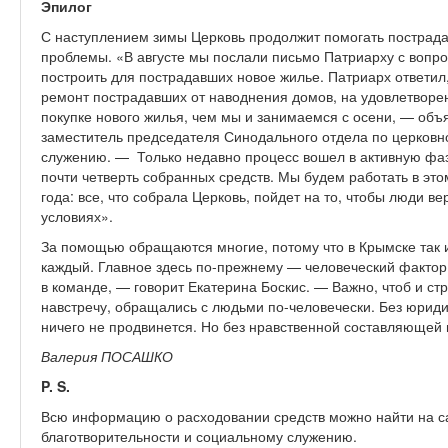
Эпилог
С наступлением зимы Церковь продолжит помогать пострад
проблемы. «В августе мы послали письмо Патриарху с вопро
построить для пострадавших новое жилье. Патриарх ответил,
ремонт пострадавших от наводнения домов, на удовлетворе
покупке нового жилья, чем мы и занимаемся с осени, — объ
заместитель председателя Синодального отдела
по церковн
служению
. — Только недавно процесс вошел в активную фаз
почти четверть собранных средств. Мы будем работать в эт
года: все, что собрала Церковь, пойдет на то, чтобы люди 
условиях».
За помощью обращаются многие, потому что в Крымске так и
каждый. Главное здесь по-прежнему — человеческий фактор
в команде, — говорит Екатерина Боскис. — Важно, чтоб и ст
навстречу, обращались с людьми по-человечески. Без юриди
ничего не продвинется. Но без нравственной составляющей
Валерия ПОСАШКО
P. S.
Всю информацию о расходовании средств можно найти на с
благотворительности и социальному служению.