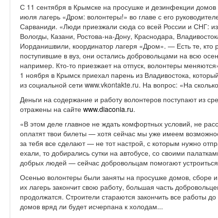
С 11 сентября в Крымске на просушке и дезинфекции домов
июля лагерь «Дром: волонтеры!»
во главе с
его руководител
Сарваниди. «Люди приезжали сюда со всей России и СНГ: из
Вологды, Казани, Ростова-на-Дону, Краснодара, Владивосто
Иорданишвили, координатор лагеря «Дром». — Есть те, кто ра
поступившие в вуз, они остались добровольцами на всю осень.
например. Кто-то приезжает на отпуск, волонтеры меняются
1 ноября в Крымск приехал парень из Владивостока, который
из социальной сети www.vkontakte.ru. На вопрос: «На скольк
Деньги на содержание и работу волонтеров поступают из ср
отражены на сайте
www.diaconia.ru
.
«В этом деле главное не ждать комфортных условий, не рассч
оплатят твои билеты — хотя сейчас мы уже имеем возможност
за тебя все сделают — не тот настрой, с которым нужно отп
ехали, то добирались сутки на автобусе, со своими палаткам
добрых людей — сейчас добровольцам помогают устроиться»
Осенью волонтеры были заняты на просушке домов, сборе 
их лагерь закончит свою работу, большая часть добровольц
продолжатся. Строители стараются закончить все работы до 
домов вряд ли будет исчерпана к холодам...