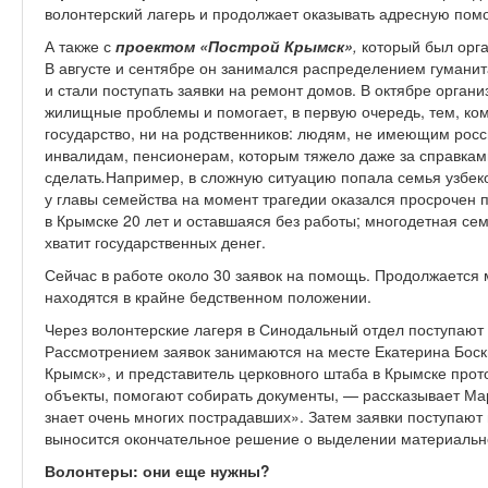
волонтерский лагерь и продолжает оказывать адресную по
А также с
проектом «Построй Крымск»
,
который
был орга
В августе и сентябре он занимался распределением гуманит
и стали поступать заявки на ремонт домов. В октябре орган
жилищные проблемы и помогает, в первую очередь, тем, ком
государство, ни на родственников: людям, не имеющим росс
инвалидам, пенсионерам, которым тяжело даже за справками
сделать
.
Например, в сложную ситуацию попала семья узбеков
у главы семейства на момент трагедии оказался просрочен 
в Крымске 20 лет и оставшаяся без работы; многодетная сем
хватит государственных денег.
Сейчас в работе около 30 заявок на помощь. Продолжается 
находятся в крайне бедственном положении.
Через волонтерские лагеря в Синодальный отдел поступают
Рассмотрением заявок занимаются на месте Екатерина Боск
Крымск», и представитель церковного штаба в Крымске про
объекты, помогают собирать документы, — рассказывает Ма
знает очень многих пострадавших». Затем заявки поступают 
выносится окончательное решение о выделении материаль
Волонтеры: они еще нужны?