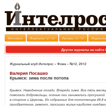
Интелрос
Журналы "а"-"я"
Авторы "а"-"я"
Журналь
Другие журналы на сайт
Журнальный клуб Интелрос
»
Фома
»
№12, 2012
Валерия Посашко
Крымск: зима после потопа
Крымск. Наводнение позади. Впереди зима. Все пять мес
помогали добровольцы, осенью они занимались просушкой
в стороне и Церковь. Из собранных для потопленцев 49,8
приобретение, ремонт, просушку жилья наиболее нуждаю