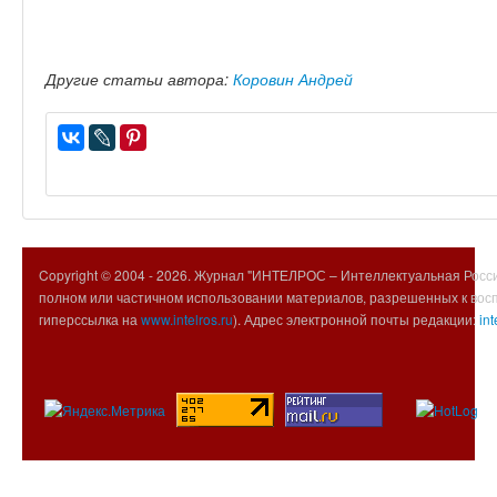
Другие статьи автора:
Коровин Андрей
Copyright © 2004 -
2026. Журнал "ИНТЕЛРОС – Интеллектуальная Росси
полном или частичном использовании материалов, разрешенных к вос
гиперссылка на
www.intelros.ru
). Адрес электронной почты редакции:
int