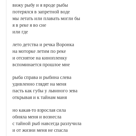
вижу рыбу и я вроде рыбы
потерялся в запретной воде
мы летать или плавать могли бы
я в реке я во сне
или где
лето детства и речка Воронка
на моторке летим по реке
и отснятое на кинопленку
вспоминается прошлое мне
рыба справа и рыбина слева
удивленно глядят на меня
пасть как губы у львиного зева
открывая и к тайнам маня
но какая-то взрослая сила
обняла меня и вознесла
с тайной рыб навсегда разлучила
и от жизни меня не спасла