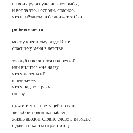
в твоих руках уже играют рыбы,
и вот за это, Господи, спасибо,
что в звёздном небе движется Ока.
рыбные места
моему крестному, дяде Вите,
спасшему меня в детстве
это дуб наклонился над речкой
или видится мне наяву
что я маленький
я человечек
что я падаю в реку
плыву
где-то там на цветущей поляне
зверобой повилика чабрец
жизнь дрожит словно слово в кармане
с дядей в карты играет отец