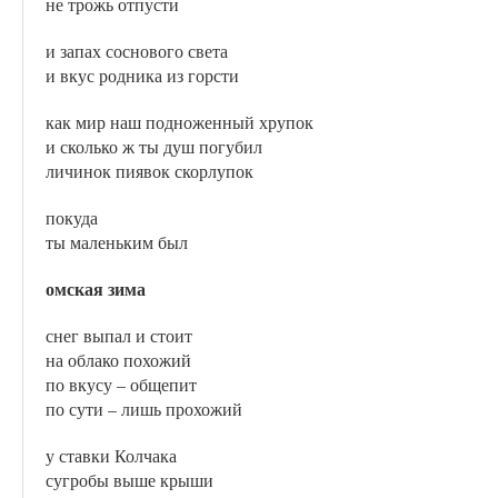
не трожь отпусти
и запах соснового света
и вкус родника из горсти
как мир наш подноженный хрупок
и сколько ж ты душ погубил
личинок пиявок скорлупок
покуда
ты маленьким был
омская зима
снег выпал и стоит
на облако похожий
по вкусу – общепит
по сути – лишь прохожий
у ставки Колчака
сугробы выше крыши