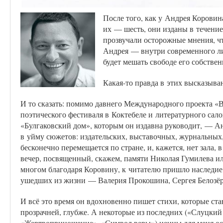
После того, как у Андрея Коровин
их — шесть, они изданы в течение
прозвучали осторожные мнения, чт
Андрея — внутри современного ли
будет мешать свободе его собствен
Какая-то правда в этих высказыва
И то сказать: помимо давнего Международного проекта «В
поэтического фестиваля в Коктебеле и литературного сало
«Булгаковский дом», которым он издавна руководит, — Ан
в уйму сюжетов: издательских, выставочных, журнальных,
бесконечно перемещается по стране, и, кажется, нет зала, 
вечер, посвященный, скажем, памяти Николая Гумилева ил
многом благодаря Коровину, к читателю пришло наследие
ушедших из жизни — Валерия Прокошина, Сергея Белоз
И всё это время он вдохновенно пишет стихи, которые стан
прозрачней, глубже. А некоторые из последних («Слуцкий
«Жертвоприношение», «Символ веры») ценны для меня осо