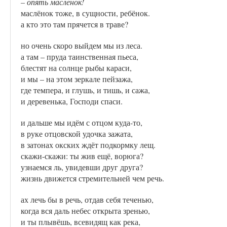
– опять маслёнок!
маслёнок тоже, в сущности, ребёнок.
а кто это там прячется в траве?
но очень скоро выйдем мы из леса.
а там – пруда таинственная пьеса,
блестят на солнце рыбы караси,
и мы – на этом зеркале пейзажа,
где темпера, и глушь, и тишь, и сажа,
и деревенька, Господи спаси.
и дальше мы идём с отцом куда-то,
в руке отцовской удочка зажата,
в затонах окских ждёт подкормку лещ.
скажи-скажи: ты жив ещё, ворюга?
узнаемся ль, увидевши друг друга?
жизнь движется стремительней чем речь.
ах лечь бы в речь, отдав себя теченью,
когда вся даль небес открыта зренью,
и ты плывёшь, всевидящ как река,