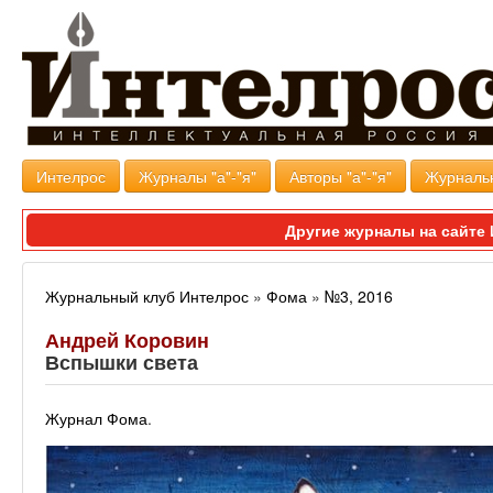
Интелрос
Журналы "а"-"я"
Авторы "а"-"я"
Журналь
Другие журналы на сайт
Журнальный клуб Интелрос
»
Фома
»
№3, 2016
Андрей Коровин
Вспышки света
Журнал Фома
.