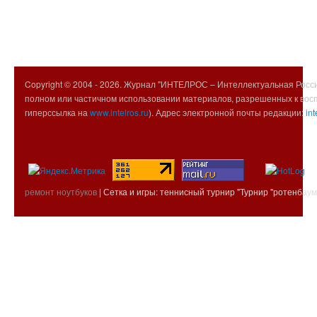
Copyright © 2004 -
2026. Журнал "ИНТЕЛРОС – Интеллектуальная Росси
полном или частичном использовании материалов, разрешенных к вос
гиперссылка на
www.intelros.ru
). Адрес электронной почты редакции:
int
ремонт ноутбуков
| Сетка и игры: теннисный турнир "Турнир "ротенбаум