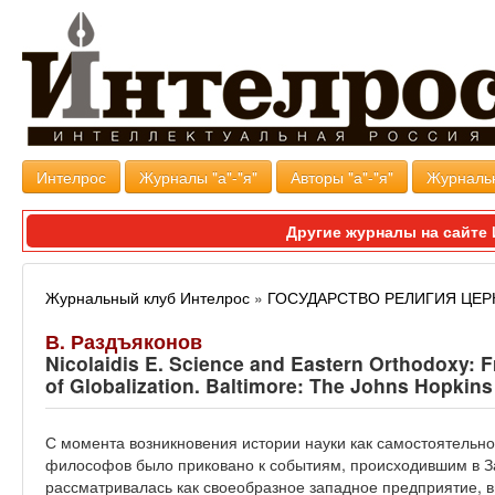
Интелрос
Журналы "а"-"я"
Авторы "а"-"я"
Журналь
Другие журналы на сайт
Журнальный клуб Интелрос
»
ГОСУДАРСТВО РЕЛИГИЯ ЦЕР
В. Раздъяконов
Nicolaidis E. Science and Eastern Orthodoxy: F
of Globalization. Baltimore: The Johns Hopkins
С момента возникновения истории науки как самостоятельн
философов было приковано к событиям, происходившим в Зап
рассматривалась как своеобразное западное предприятие, 