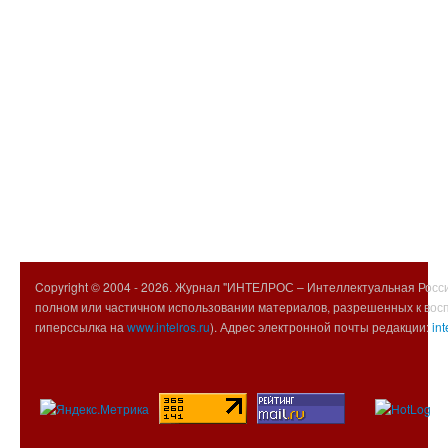
Copyright © 2004 -
2026. Журнал "ИНТЕЛРОС – Интеллектуальная Росси
полном или частичном использовании материалов, разрешенных к вос
гиперссылка на
www.intelros.ru
). Адрес электронной почты редакции:
int