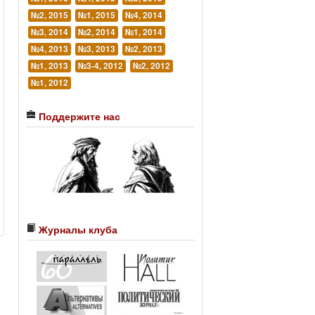
№2, 2015
№1, 2015
№4, 2014
№3, 2014
№2, 2014
№1, 2014
№4, 2013
№3, 2013
№2, 2013
№1, 2013
№3-4, 2012
№2, 2012
№1, 2012
Поддержите нас
Журналы клуба