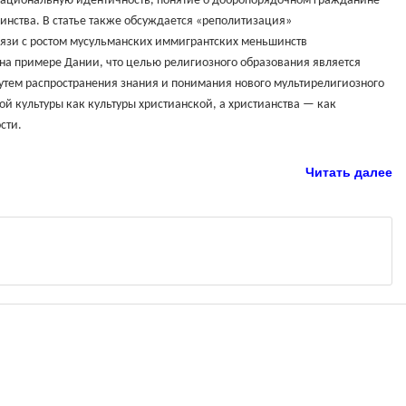
ациональную идентичность, понятие о добропорядочном гражданине
инства. В статье также обсуждается «реполитизация»
вязи с ростом мусульманских иммигрантских меньшинств
на примере Дании, что целью религиозного образования является
утем распространения знания и понимания нового мультирелигиозного
ой культуры как культуры христианской, а христианства — как
сти.
Читать далее