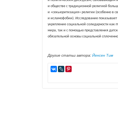
и политическим дискурсам, связывающим н
и обществе с традиционной религией больш
и «секьюритизация» религии (особенно в с
и исламофобии). Исследование показывает 
укрепление социальной солидарности как п
мира, так и с помощью представления датск
обязательной основы социальной сплоченно
Другие статьи автора:
Йенсен Тим