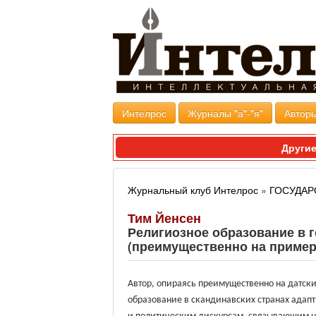
Интелрос
Журналы "а"-"я"
Авторы
Другие
Журнальный клуб Интелрос
»
ГОСУДАР
Тим Йенсен
Религиозное образование в 
(преимущественно на пример
Автор, опираясь преимущественно на датски
образование в скандинавских странах адапт