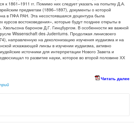
я к 1861–1911 гг. Помимо них следует указать на попытку Д.А.
еврейским предметам (1896–1897), документы о которой
она в ПФА РАН. Эта несостоявшаяся доцентура была
курсов востоковедения», которые будут позднее открыты в
. Хвольсона бароном Д.Г. Гинцбургом. В особенности же важной
в русле Wissenschaft des Judentums. Продолжая линисвоего
74), направленную на деколонизацию изучения иудаизма и на
нской искажающей линзы в изучении иудаизма, активно
иудейские источники для интерпретации Нового Завета и
редвосхищал то развитие науки, которое во второй половине ХХ
Читать далее
трий