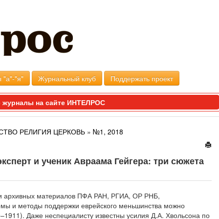
 "а"-"я"
Журнальный клуб
Поддержать проект
 журналы на сайте ИНТЕЛРОС
СТВО РЕЛИГИЯ ЦЕРКОВЬ
»
№1, 2018
эксперт и ученик Авраама Гейгера: три сюжета
ии архивных материалов ПФА РАН, РГИА, ОР РНБ,
рмы и методы поддержки еврейского меньшинства можно
9–1911). Даже неспециалисту известны усилия Д.А. Хвольсона по