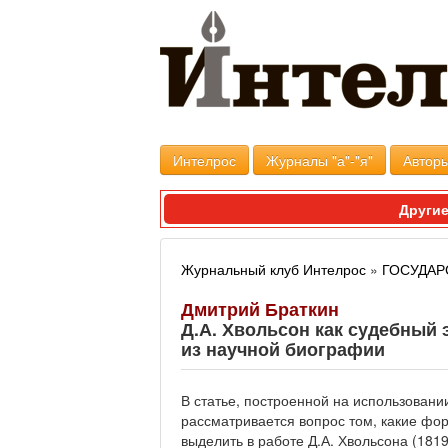
Интелрос
Журналы "а"-"я"
Авторы
Другие
Журнальный клуб Интелрос
»
ГОСУДАР
Дмитрий Браткин
Д.А. Хвольсон как судебный 
из научной биографии
В статье, построенной на использован
рассматривается вопрос том, какие фо
выделить в работе Д.А. Хвольсона (181