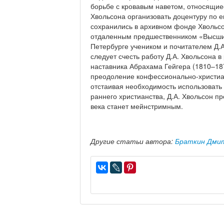
борьбе с кровавым наветом, относящиес
Хвольсона организовать доцентуру по 
сохранились в архивном фонде Хвольс
отдаленным предшественником «Высших 
Петербурге учеником и почитателем Д.А
следует счесть работу Д.А. Хвольсона 
наставника Абрахама Гейгера (1810–18
преодоление конфессионально-христиа
отстаивая необходимость использовать 
раннего христианства, Д.А. Хвольсон п
века станет мейнстримным.
Другие статьи автора:
Браткин Дми