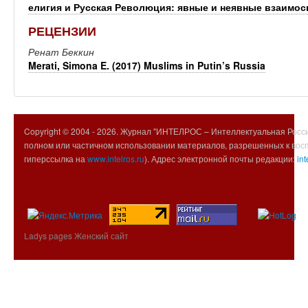
елигия и Русская Революция: явные и неявные взаимос
РЕЦЕНЗИИ
Ренат Беккин
Merati, Simona E. (2017) Muslims in Putin’s Russia
Copyright © 2004 -
2026. Журнал "ИНТЕЛРОС – Интеллектуальная Росси
полном или частичном использовании материалов, разрешенных к вос
гиперссылка на
www.intelros.ru
). Адрес электронной почты редакции:
int
Ladys pages Женский сайт