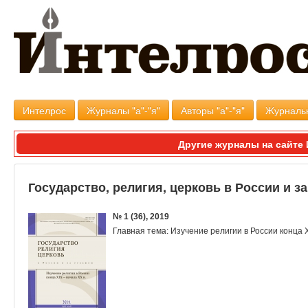
Интелрос
Журналы "а"-"я"
Авторы "а"-"я"
Журналь
Другие журналы на сайт
Государство, религия, церковь в России и з
№ 1 (36), 2019
Главная тема: Изучение религии в России конца 