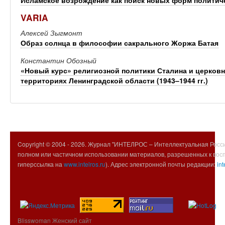
Исламское возрождение как поиск новых форм политич
VARIA
Алексей Зыгмонт
Образ солнца в философии сакрального Жоржа Батая
Константин Обозный
«Новый курс» религиозной политики Сталина и церковн
территориях Ленинградской области (1943–1944 гг.)
Copyright © 2004 -
2026. Журнал "ИНТЕЛРОС – Интеллектуальная Росси
полном или частичном использовании материалов, разрешенных к вос
гиперссылка на
www.intelros.ru
). Адрес электронной почты редакции:
int
Blisswoman Женский сайт