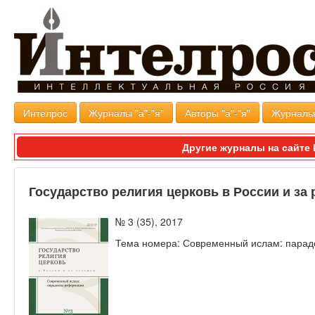
Интелрос
Журналы "а"-"я"
Авторы "а"-"я"
Журналь
Другие журналы на сайт
Государство религия церковь в России и за
№ 3 (35), 2017
Тема номера: Современный ислам: пара