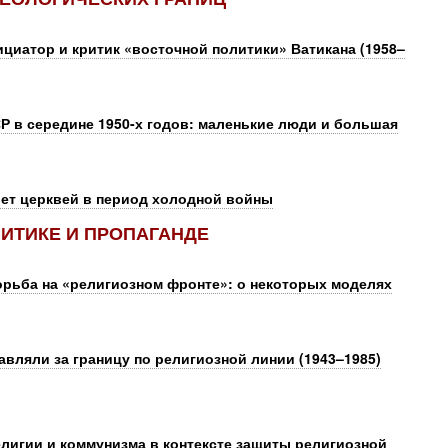
иатор и критик «восточной политики» Ватикана (1958–
 в середине 1950-х годов: маленькие люди и большая
ет церквей в период холодной войны
ЛИТИКЕ И ПРОПАГАНДЕ
орьба на «религиозном фронте»: о некоторых моделях
авляли за границу по религиозной линии (1943–1985)
елигии и коммунизма в контексте защиты религиозной