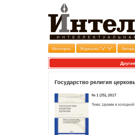
Интелрос
Журналы "а"-"я"
Авторы
Другие
Государство религия церковь
№ 1 (35), 2017
Тема: Церкви в холодной