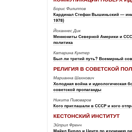
Борис Филиппов
Кардинал Стефан Вышиньский — иниц
1978)
Йоханнес Дик
Меннониты Северной Америки и СССР
политика
Катарина Кунтер
Был ли третий путь? Всемирный сов
РЕЛИГИЯ В СОВЕТСКОЙ ПО
Марианна Шахнович
Холодная война и идеологическая б
советской пропаганды
Никита Пивоваров
Кого приглашали в СССР и кого отпр
КЕСТОНСКИЙ ИНСТИТУТ
Эйприл Френч
Майкл Бурдо и Центр по изучению р