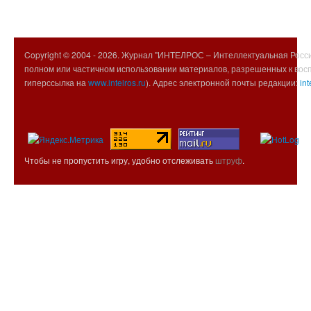
Copyright © 2004 -
2026. Журнал "ИНТЕЛРОС – Интеллектуальная Росси
полном или частичном использовании материалов, разрешенных к вос
гиперссылка на
www.intelros.ru
). Адрес электронной почты редакции:
int
Чтобы не пропустить игру, удобно отслеживать
штруф
.