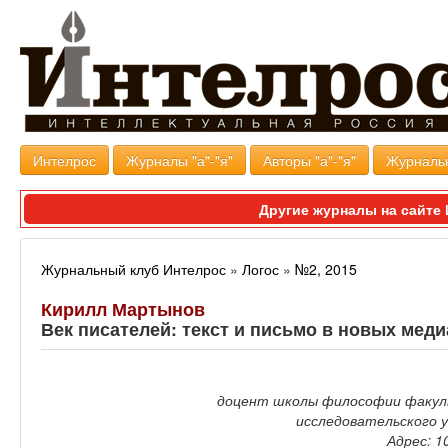
Интелрос
Журналы "а"-"я"
Авторы "а"-"я"
Журналь
Другие журналы на сайт
Журнальный клуб Интелрос
»
Логос
»
№2, 2015
Кирилл Мартынов
Век писателей: текст и письмо в новых меди
доцент школы философии факул
исследовательского 
Адрес: 1