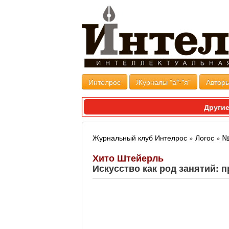
Интелрос
Журналы "а"-"я"
Авторы
Другие
Журнальный клуб Интелрос
»
Логос
»
№
Хито Штейерль
Искусство как род занятий: 