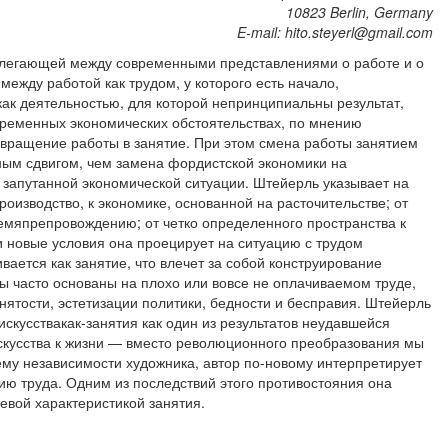
10823 Berlin, Germany
E-mail: hito.steyerl@gmail.com
ролегающей между современными представлениями о работе и о
между работой как трудом, у которого есть начало,
 как деятельностью, для которой непринципиальны результат,
временных экономических обстоятельствах, по мнению
вращение работы в занятие. При этом смена работы занятием
ным сдвигом, чем замена фордистской экономики на
 запутанной экономической ситуации. Штейерль указывает на
роизводство, к экономике, основанной на расточительстве; от
емяпрепровождению; от четко определенного пространства к
и новые условия она проецирует на ситуацию с трудом
вается как занятие, что влечет за собой конструирование
ы часто основаны на плохо или вовсе не оплачиваемом труде,
нятости, эстетизации политики, бедности и бесправия. Штейерль
скусствакак-занятия как один из результатов неудавшейся
скусства к жизни — вместо революционного преобразования мы
му независимости художника, автор по-новому интерпретирует
ию труда. Одним из последствий этого противостояния она
евой характеристикой занятия.