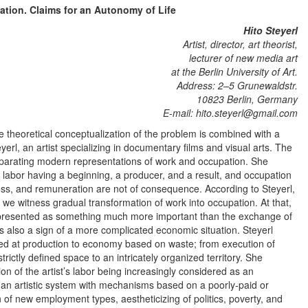
ation. Claims for an Autonomy of Life
Hito Steyerl
Artist, director, art theorist,
lecturer of new media art
at the Berlin University of Art.
Address: 2–5 Grunewaldstr.
10823 Berlin, Germany
E-mail: hito.steyerl@gmail.com
the theoretical conceptualization of the problem is combined with a
eyerl, an artist specializing in documentary films and visual arts. The
separating modern representations of work and occupation. She
 labor having a beginning, a producer, and a result, and occupation
ness, and remuneration are not of consequence. According to Steyerl,
e witness gradual transformation of work into occupation. At that,
epresented as something much more important than the exchange of
s also a sign of a more complicated economic situation. Steyerl
med at production to economy based on waste; from execution of
rictly defined space to an intricately organized territory. She
ion of the artist’s labor being increasingly considered as an
f an artistic system with mechanisms based on a poorly-paid or
n of new employment types, aestheticizing of politics, poverty, and