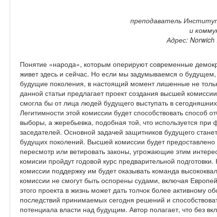
преподаватель Институт
и комму
Адрес: Norwich 
Понятие «народа», которым оперируют современные демокра
живет здесь и сейчас. Но если мы задумываемся о будущем, 
будущие поколения, в настоящий момент лишенные не только
данной статьи предлагает проект создания высшей комиссии
смогла бы от лица людей будущего выступать в сегодняшних
Легитимности этой комиссии будет способствовать способ о
выборы, а жеребьевка, подобная той, что используется пр
заседателей. Основной задачей защитников будущего станет
будущих поколений. Высшей комиссии будет предоставлено 
пересмотр или ветировать законы, угрожающие этим интере
комисии пройдут годовой курс предварительной подготовки.
комиссии поддержку им будет оказывать команда высококв
комиссии не смогут быть оспорены судами, включая Европе
этого проекта в жизнь может дать толчок более активному о
последствий принимаемых сегодня решений и способствова
потенциала власти над будущим. Автор полагает, что без в