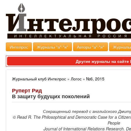
Интелрос
Журналы "а"-"я"
Авторы "а"-"я"
Журналь
Другие журналы на сайт
Журнальный клуб Интелрос
»
Логос
»
№6, 2015
Руперт Рид
В защиту будущих поколений
Сокращенный перевод с английского Дмит
© Read R. The Philosophical and Democratic Case for a Citizen
People
Journal of International Relations Research. D