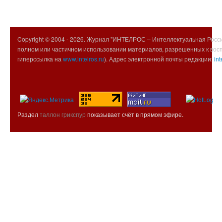
Copyright © 2004 -
2026. Журнал "ИНТЕЛРОС – Интеллектуальная Росси
полном или частичном использовании материалов, разрешенных к вос
гиперссылка на
www.intelros.ru
). Адрес электронной почты редакции:
int
Раздел
таллон грикспур
показывает счёт в прямом эфире.