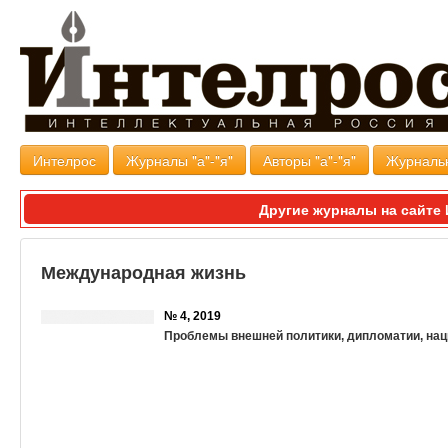
Интелрос
Журналы "а"-"я"
Авторы "а"-"я"
Журналь
Другие журналы на сайт
Международная жизнь
№ 4, 2019
Проблемы внешней политики, дипломатии, нац