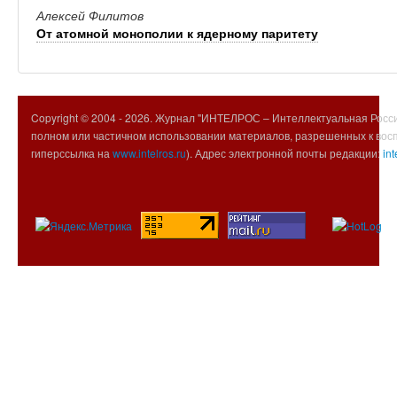
Алексей Филитов
От атомной монополии к ядерному паритету
Copyright © 2004 -
2026. Журнал "ИНТЕЛРОС – Интеллектуальная Росси
полном или частичном использовании материалов, разрешенных к вос
гиперссылка на
www.intelros.ru
). Адрес электронной почты редакции:
int