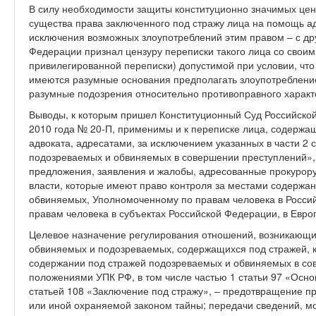
В силу необходимости защиты конституционно значимых це
существа права заключенного под стражу лица на помощь адв
исключения возможных злоупотреблений этим правом – с др
Федерации признал цензуру переписки такого лица со своим
привилегированной переписки) допустимой при условии, что
имеются разумные основания предполагать злоупотребление
разумные подозрения относительно противоправного характ
Выводы, к которым пришел Конституционный Суд Российской
2010 года № 20-П, применимы и к переписке лица, содержащ
адвоката, адресатами, за исключением указанных в части 2 
подозреваемых и обвиняемых в совершении преступлений», 
предложения, заявления и жалобы, адресованные прокурору,
власти, которые имеют право контроля за местами содержа
обвиняемых, Уполномоченному по правам человека в Росси
правам человека в субъектах Российской Федерации, в Евро
Целевое назначение регулирования отношений, возникающи
обвиняемых и подозреваемых, содержащихся под стражей, ка
содержании под стражей подозреваемых и обвиняемых в со
положениями УПК РФ, в том числе частью 1 статьи 97 «Осн
статьей 108 «Заключение под стражу», – предотвращение п
или иной охраняемой законом тайны; передачи сведений, м