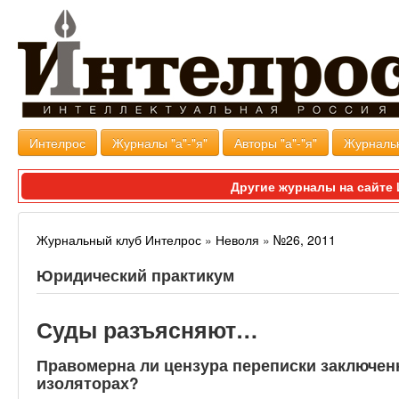
Интелрос
Журналы "а"-"я"
Авторы "а"-"я"
Журналь
Другие журналы на сайт
Журнальный клуб Интелрос
»
Неволя
»
№26, 2011
Юридический практикум
Суды разъясняют…
Правомерна ли цензура переписки заключен
изоляторах?