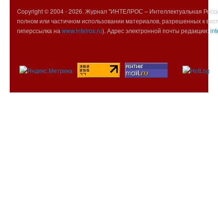
Copyright © 2004 -
2026. Журнал "ИНТЕЛРОС – Интеллектуальная Росси
полном или частичном использовании материалов, разрешенных к вос
гиперссылка на
www.intelros.ru
). Адрес электронной почты редакции:
int