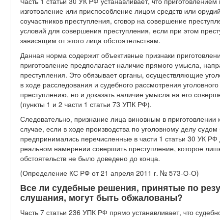
Часть 1 статьи 30 УК РФ устанавливает, что приготовлением
изготовление или приспособление лицом средств или оруди
соучастников преступления, сговор на совершение преступ
условий для совершения преступления, если при этом прест
зависящим от этого лица обстоятельствам.
Данная норма содержит объективные признаки приготовления
приготовление предполагает наличие прямого умысла, напр
преступления. Это обязывает органы, осуществляющие уголо
в ходе расследования и судебного рассмотрения уголовного
преступлению, но и доказать наличие умысла на его совер
(пункты 1 и 2 части 1 статьи 73 УПК РФ).
Следовательно, признание лица виновным в приготовлении 
случае, если в ходе производства по уголовному делу судом 
предпринимались перечисленные в части 1 статьи 30 УК РФ 
реальном намерении совершить преступление, которое лишь 
обстоятельств не было доведено до конца.
(Определение КС РФ от 21 апреля 2011 г. № 573-О-О)
Все ли судебные решения, принятые по рез
слушания, могут быть обжалованы?
Часть 7 статьи 236 УПК РФ прямо устанавливает, что судеб