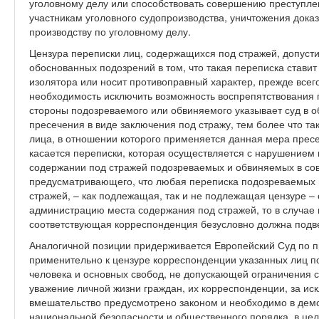
уголовному делу или способствовать совершению преступле
участникам уголовного судопроизводства, уничтожения дока
производству по уголовному делу.
Цензура переписки лиц, содержащихся под стражей, допусти
обоснованных подозрений в том, что такая переписка ставит
изолятора или носит противоправный характер, прежде всего
необходимость исключить возможность воспрепятствования п
стороны подозреваемого или обвиняемого указывает суд в 
пресечения в виде заключения под стражу, тем более что та
лица, в отношении которого применяется данная мера прес
касается переписки, которая осуществляется с нарушением 
содержании под стражей подозреваемых и обвиняемых в со
предусматривающего, что любая переписка подозреваемых
стражей, – как подлежащая, так и не подлежащая цензуре –
администрацию места содержания под стражей, то в случае
соответствующая корреспонденция безусловно должна подве
Аналогичной позиции придерживается Европейский Суд по п
применительно к цензуре корреспонденции указанных лиц п
человека и основных свобод, не допускающей ограничения с
уважение личной жизни граждан, их корреспонденции, за иск
вмешательство предусмотрено законом и необходимо в дем
национальной безопасности и общественного порядка, в це