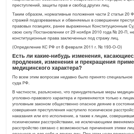
преступлений, защиты прав и свобод других лиц.
Таким образом, нормативные положения части 2 статьи 20 
стражей подозреваемых и обвиняемых в совершении преступ
правовых позициях, ранее выраженных Конституционным С
свою силу Постановлении от 29 ноября 2010 года № 20-П, н
конституционные права заключенных под стражу лиц.
(Определение КС РФ от 8 февраля 2011 г. № 193-О-О)
Есть ли какие-нибудь изменения, касающиес
продления, изменения и прекращения прим
медицинского характера?
По всем этим вопросам недавно было принято специальное
суда РФ.
В частности, разъяснено, что принудительные меры медици
уголовно-правового характера и применяются только к лиц
уголовным законом общественно опасное деяние в состояни
совершения преступления наступило психическое расстрой
наказания или его исполнение, а также к лицам, совершив
психическими расстройствами, не исключающими вменяемост
расстройство связано с возможностью причинения этими лиц
опасностью для себя и других лиц. При этом цели примене