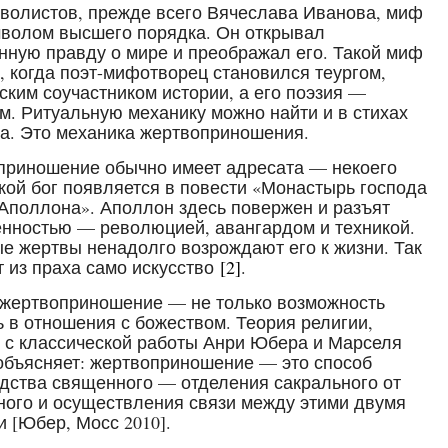
волистов, прежде всего Вячеслава Иванова, миф
волом высшего порядка. Он открывал
нную правду о мире и преображал его. Такой миф
, когда поэт-мифотворец становился теургом,
ским соучастником истории, а его поэзия —
м. Ритуальную механику можно найти и в стихах
а. Это механика жертвоприношения.
риношение обычно имеет адресата — некоего
акой бог появляется в повести «Монастырь господа
Аполлона». Аполлон здесь повержен и разъят
нностью — революцией, авангардом и техникой.
е жертвы ненадолго возрождают его к жизни. Так
т из праха само искусство
[2]
.
жертвоприношение — не только возможность
ь в отношения с божеством. Теория религии,
 с классической работы Анри Юбера и Марселя
объясняет: жертвоприношение — это способ
дства священного — отделения сакрального от
ого и осуществления связи между этими двумя
 [Юбер, Мосс 2010].