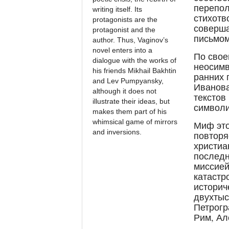
перепол
writing itself. Its
стихотв
protagonists are the
соверша
protagonist and the
письмом
author. Thus, Vaginov’s
novel enters into a
По свое
dialogue with the works of
неосимв
his friends Mikhail Bakhtin
ранних 
and Lev Pumpyansky,
Иванова
although it does not
текстов
illustrate their ideas, but
символ
makes them part of his
whimsical game of mirrors
Миф это
and inversions.
повторя
христиа
последн
миссией
катастр
историч
двухтыс
Петрогр
Рим, Ал