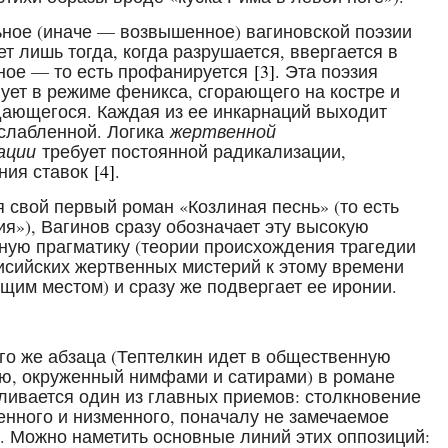
ное (иначе — возвышенное) вагиновской поэзии
ет лишь тогда, когда разрушается, ввергается в
ое — то есть профанируется
[3]
. Эта поэзия
ует в режиме феникса, сгорающего на костре и
ающегося. Каждая из ее инкарнаций выходит
слабленной. Логика
жертвенной
ации
требует постоянной радикализации,
ния ставок
[4]
.
 свой первый роман «Козлиная песнь» (то есть
ия»), Вагинов сразу обозначает эту высокую
ную прагматику (теории происхождения трагедии
исийских жертвенных мистерий к этому времени
щим местом) и сразу же подвергает ее иронии.
го же абзаца (Тептелкин идет в общественную
ю, окруженный нимфами и сатирами) в романе
ливается один из главных приемов: столкновение
нного и низменного, поначалу не замечаемое
. Можно наметить основные линий этих оппозиций: