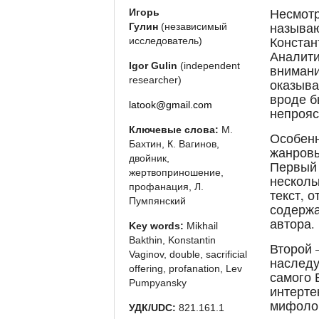
Несмотр
Игорь
называю
Гулин
(независимый
Констан
исследователь)
Аналити
Igor Gulin
(independent
внимани
researcher)
оказыва
вроде 
latook@gmail.com
непроя
Ключевые слова:
М.
Особенн
Бахтин, К. Вагинов,
жанровы
двойник,
Первый 
жертвоприношение,
несколь
профанация, Л.
текст, 
Пумпянский
содержа
автора.
Key words:
Mikhail
Bakthin, Konstantin
Второй 
Vaginov, double, sacrificial
наследу
offering, profanation, Lev
самого 
Pumpyansky
интерте
мифоло
УДК/UDC:
821.161.1