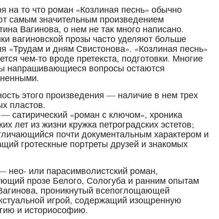
я на то что роман «Козлиная песнь» обычно
т самым значительным произведением
тина Вагинова, о нем не так много написано.
ки вагиновской прозы часто уделяют больше
я «Трудам и дням Свистонова». «Козлиная песнь»
ется чем-то вроде претекста, подготовки. Многие
бы напрашивающиеся вопросы остаются
сненными.
ость этого произведения — наличие в нем трех
х пластов.
— сатирический «роман с ключом», хроника
ких лет из жизни кружка петроградских эстетов;
отличающийся почти документальным характером и
щий гротескные портреты друзей и знакомых
— нео- или парасимволистский роман,
ющий прозе Белого, Сологуба и ранним опытам
Вагинова, проникнутый всепоглощающей
кстуальной игрой, содержащий изощренную
гию и историософию.