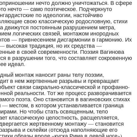
оприношении нечто должно уничтожаться. В сфере
это нечто — само поэтическое. Подчеркнуто
нгардистские по идеологии, настойчиво
ляющие свою классическую родословную, стихи
а движутся постоянным разрушением метра,
ием логических связей, монтажом инородных
тов — привнесением дисгармонии в гармонию. Их
— высокая традиция, но их средства —
енные в своей современности. Поэзия Вагинова
ся в разрушении того, что составляет сокровенную
 ее идеал.
дный монтаж наносит раны телу поэзии,
дит в нем жертвенные разрывы и превращает
 объект связи сакрально-классической и профанно-
нной реальности. Тот же процесс разворачивается
самого поэта. Оно становится в вагиновских стихах
 — местом, в котором устанавливается граница
ирами. Но чтобы стать освященным, тело
ает классическую целостность, расщепляется,
двергается жертвенному монтажу — становится
разрыва и склейки (отсюда наполняющие его
стихи образы вроде «куска Рима в левой ноге»).