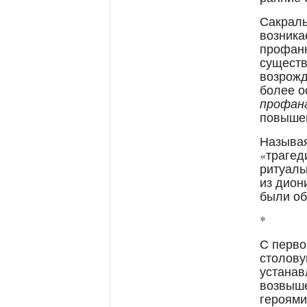
Сакраль
возника
профанн
существ
возрожд
более о
профан
повыше
Называя
«трагед
ритуаль
из дион
были об
*
С перво
столову
устанав
возвыше
героями