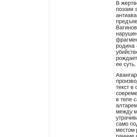
В жертв
поэзии 
антиава
предъяв
Вагинов
нарушен
фрагмен
родина 
убийств
рождает
ее суть,
Авангар
произво
текст в
совреме
в теле 
алтарем
между м
утрачив
само по
местом 
ранние 