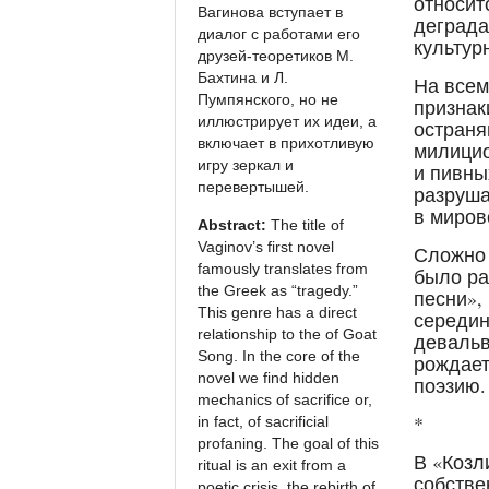
относит
Вагинова вступает в
деграда
диалог с работами его
культур
друзей-теоретиков М.
Бахтина и Л.
На всем
Пумпянского, но не
признак
иллюстрирует их идеи, а
остраня
включает в прихотливую
милицио
игру зеркал и
и пивны
перевертышей.
разруша
в миров
Abstract:
The title of
Vaginov’s first novel
Сложно 
famously translates from
было ра
the Greek as “tragedy.”
песни»,
This genre has a direct
середин
relationship to the of Goat
девальв
Song. In the core of the
рождает
novel we find hidden
поэзию.
mechanics of sacrifice or,
*
in fact, of sacrificial
profaning. The goal of this
В «Козл
ritual is an exit from a
собстве
poetic crisis, the rebirth of