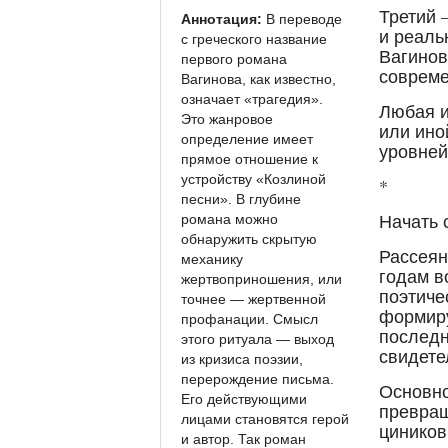
Третий 
Аннотация:
В переводе
и реаль
с греческого название
Вагинов
первого романа
совреме
Вагинова, как известно,
означает «трагедия».
Любая и
Это жанровое
или ино
определение имеет
уровней
прямое отношение к
устройству «Козлиной
*
песни». В глубине
Начать 
романа можно
обнаружить скрытую
Рассеян
механику
годам в
жертвоприношения, или
поэтиче
точнее — жертвенной
формиру
профанации. Смысл
последн
этого ритуала — выход
свидете
из кризиса поэзии,
перерождение письма.
Основно
Его действующими
превращ
лицами становятся герой
циников
и автор. Так роман