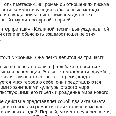
— опыт метафикции, роман об отношениях письма
ности, комментирующий собственные методы
а и находящийся в интенсивном диалоге с
нной ему литературной теорией.
нтерпретация «Козлиной песни» вынуждена в той
й степени объяснять взаимоотношение этих
.
стоит с хроники. Она легко делится на три части.
ные по повествованию флешбэки относятся к
ойны и революции. Это эпоха молодости, дружбы,
ских и научных восторгов — время, когда
ется миф героев о себе, они представляются
ими хранителями культуры старого мира,
льствующими его гибель и рождение мира нового.
е действие представляет собой два акта заката —
ения героев из романтических гениев в мещан,
 и лишних людей. Первый, момент неуверенности,