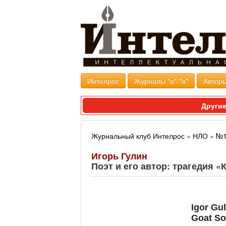
Интелрос
Журналы "а"-"я"
Авторы
Другие
Журнальный клуб Интелрос
»
НЛО
»
№1
Игорь Гулин
Поэт и его автор: трагедия 
Igor Gul
Goat S