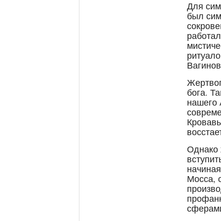
Для сим
был сим
сокрове
работал
мистиче
ритуало
Вагинов
Жертвоп
бога. Т
нашего 
совреме
Кровавы
восстае
Однако 
вступит
начиная
Мосса, 
произво
профанн
сферами