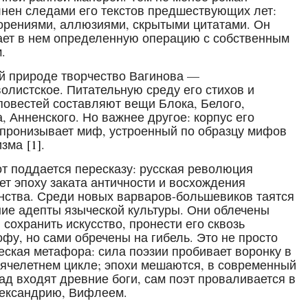
нен следами его текстов предшествующих лет:
орениями, аллюзиями, скрытыми цитатами. Он
ет в нем определенную операцию с собственным
.
й природе творчество Вагинова —
олистское. Питательную среду его стихов и
повестей составляют вещи Блока, Белого,
, Анненского. Но важнее другое: корпус его
 пронизывает миф, устроенный по образцу мифов
изма
[1]
.
т поддается пересказу: русская революция
ет эпоху заката античности и восхождения
нства. Среди новых варваров-большевиков таятся
ие адепты языческой культуры. Они облечены
 сохранить искусство, пронести его сквозь
офу, но сами обречены на гибель. Это не просто
еская метафора: сила поэзии пробивает воронку в
ячелетнем цикле; эпохи мешаются, в современный
ад входят древние боги, сам поэт проваливается в
ександрию, Вифлеем.