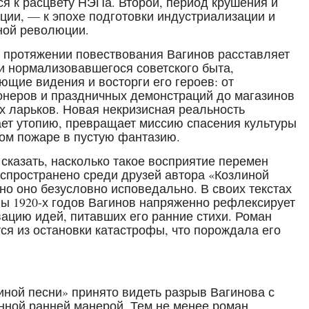
ся к расцвету НЭПа. Второй, период крушения и
ции, — к эпохе подготовки индустриализации и
ной революции.
 протяжении повествования Вагинов расставляет
и нормализовавшегося советского быта,
ющие видения и восторги его героев: от
неров и праздничных демонстраций до магазинов
х ларьков. Новая некризисная реальность
ет утопию, превращает миссию спасения культуры
ом пожаре в пустую фантазию.
сказать, насколько такое восприятие перемен
спространено среди друзей автора «Козлиной
 но оно безусловно исповедально. В своих текстах
ы 1920-х годов Вагинов напряженно рефлексирует
ацию идей, питавших его ранние стихи. Роман
ся из остановки катастрофы, что порождала его
иной песни» принято видеть разрыв Вагинова с
нной ранней манерой. Тем не менее роман