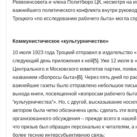
Реввоенсовета и члена Политбюро ЦК, несмотря на их
важнейшего политического конфликта внутри руковод
Троцкого «по исследованию рабочего быта» могла сп
Коммунистическое «культурничество»
10 июля 1923 года Троцкий отправил в издательство «
следующий день приложения к ней
[5]
. Уже 12 июля в
Центрального и Московского комитетов партии, появи
названием «Вопросы быта»
[6]
. Через пять дней по р
важнейшие газеты было отправлено небольшое письмо
выхода книги, посвященной «вопросам рабочего быта
“культурничества”». Но, с другой, высказывание нос
автором была четко обозначена цель: сделать эти в
организованного обсуждения – прежде всего в нашей
что призыв был обращен персонально к читателям, а 
более тесную интерсубъективную связь: