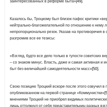
заинтересованных в реформе быта»
[49]
.
Казалось бы, Троцкому был близок пафос критики «ве
нейтрально-благожелательной по отношению к нему ли
непропорционально резок. Указав на противоречия в 
разгромив все ее тезисы:
«Взгляд, будто все дело только в тупости советских в
– со знаком минус. Власть, даже и самая активная и 
быт без величайшей самодеятельности масс»
[50]
.
Свою позицию Троцкий вскоре после этого озвучил в
опубликованном на первой странице «Коммунистки»
[
мнениями Троцкий не приобрел видимых политических
лишь оттолкнул от себя представительниц разных взг