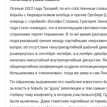
Осенью 1922 года Троцкий, по его собственным слова
борьбы с бюрократизмом вообще и против Оргбюро [ЦК
очередь с «тройкой» Иосифа Сталина, Григория Зинов
года стало очевидно, что в вялотекущем противостоя
сторонники терпят поражение. В то же время разгора
подогревавший трения между партийными «верхами»
вопрос об отсутствии «внутрипартийной рабочей дем
развернулась в сентябре–октябре, а в ноябре–декабр
началась масштабная внутрипартийная дискуссия. Ян
общепартийная конференция осудили оппозиционеров
большевизма и «ленинизма»; тогда же умер и сам Ле
По образному выражению его наиболее известного б
за власть в борьбу за “душу” революции и тем самым
глубину тому конфликту, в котором участвовал»
[16]
. О
были выявлены. Даже советские партийные историки