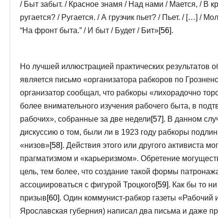
/ Быт забыт. / Красное знамя / Над нами / Мается, / В 
ругается? / Ругается. / А грузчик пьет? / Пьет. / […] / М
“На фронт быта.” / И быт / Будет / Бит»
[56]
.
Но лучшей иллюстрацией практических результатов 
является письмо «организатора рабкоров по Грознен
организатор сообщал, что рабкоры «лихорадочно тор
более внимательного изучения рабочего быта, в подт
рабочих», собранные за две недели
[57]
. В данном слу
дискуссию о том, были ли в 1923 году рабкоры подл
«низов»
[58]
. Действия этого или другого активиста м
прагматизмом и «карьеризмом». Обретение могущест
цель, тем более, что создание такой формы патронаж
ассоциироваться с фигурой Троцкого
[59]
. Как бы то н
призыв
[60]
. Один коммунист-рабкор газеты «Рабочий 
Ярославская губерния) написал два письма и даже п