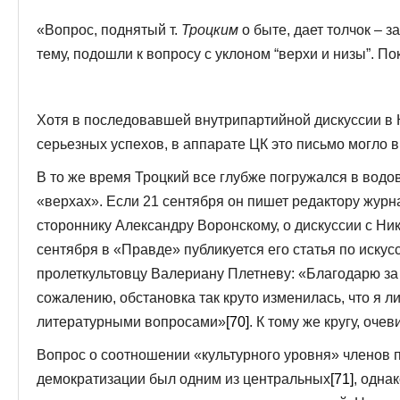
«Вопрос, поднятый т.
Троцким
о быте, дает толчок – 
тему, подошли к вопросу с уклоном “верхи и низы”. По
Хотя в последовавшей внутрипартийной дискуссии в 
серьезных успехов, в аппарате ЦК это письмо могло 
В то же время Троцкий все глубже погружался в водо
«верхах». Если 21 сентября он пишет редактору журн
стороннику Александру Воронскому, о дискуссии с Н
сентября в «Правде» публикуется его статья по искус
пролеткультовцу Валериану Плетневу: «Благодарю за 
сожалению, обстановка так круто изменилась, что я 
литературными вопросами»
[70]
. К тому же кругу, оче
Вопрос о соотношении «культурного уровня» членов 
демократизации был одним из центральных
[71]
, одна