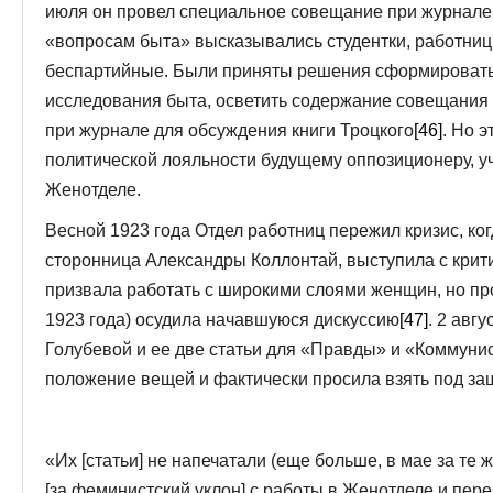
июля он провел специальное совещание при журнале 
«вопросам быта» высказывались студентки, работниц
беспартийные. Были приняты решения сформировать 
исследования быта, осветить содержание совещания в
при журнале для обсуждения книги Троцкого
[46]
. Но э
политической лояльности будущему оппозиционеру, 
Женотделе.
Весной 1923 года Отдел работниц пережил кризис, ког
сторонница Александры Коллонтай, выступила с крити
призвала работать с широкими слоями женщин, но про
1923 года) осудила начавшуюся дискуссию
[47]
. 2 авг
Голубевой и ее две статьи для «Правды» и «Коммуни
положение вещей и фактически просила взять под защ
«Их [статьи] не напечатали (еще больше, в мае за те 
[за феминистский уклон] с работы в Женотделе и пере