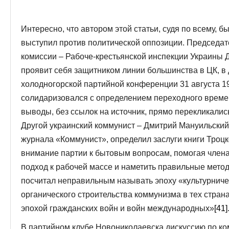
Интересно, что автором этой статьи, судя по всему, б
выступил против политической оппозиции. Председат
комиссии – Рабоче-крестьянской инспекции Украины 
проявит себя защитником линии большинства в ЦК, в 
холодногорской партийной конференции 31 августа 19
солидаризовался с определением переходного времени
выводы, без ссылок на источник, прямо перекликали
Другой украинский коммунист – Дмитрий Мануильский
журнала «Коммунист», определил заслуги книги Троцко
внимание партии к бытовым вопросам, помогая член
подход к рабочей массе и наметить правильные мето
посчитал неправильным называть эпоху «культурническ
органического строительства коммунизма в тех странах
эпохой гражданских войн и войн международных»
[41]
В партийном клубе Новониколаевска дискуссию по к