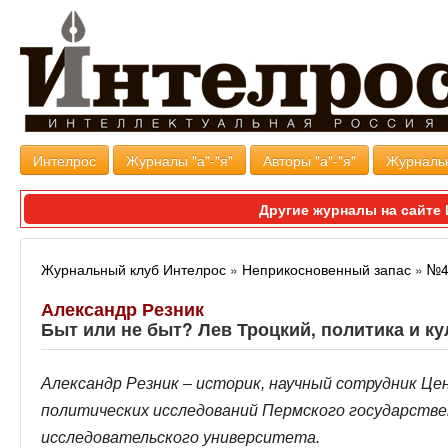
Интелрос
Журналы "а"-"я"
Авторы "а"-"я"
Журналь
Другие журналы на сайт
Журнальный клуб Интелрос
»
Неприкосновенный запас
»
№4
Александр Резник
Быт или не быт? Лев Троцкий, политика и ку
Александр Резник – историк, научный сотрудник Ц
политических исследований Пермского государстве
исследовательского университета.