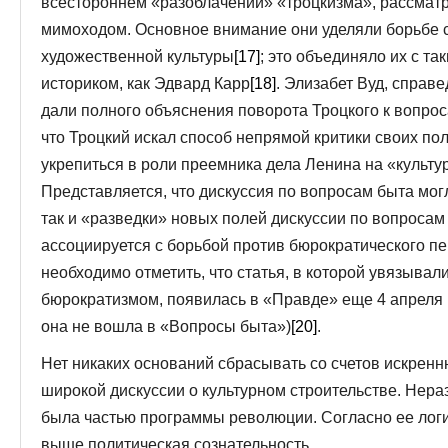
всестороннем «разоблачении» «троцкизма», рассматр
мимоходом. Основное внимание они уделяли борьбе 
художественной культуры
[17]
; это объединяло их с т
историком, как Эдвард Карр
[18]
. Элизабет Вуд, справе
дали полного объяснения поворота Троцкого к вопро
что Троцкий искал способ непрямой критики своих пол
укрепиться в роли преемника дела Ленина на «культ
Представляется, что дискуссия по вопросам быта мог
так и «разведки» новых полей дискуссии по вопросам
ассоциируется с борьбой против бюрократического пе
необходимо отметить, что статья, в которой увязывал
бюрократизмом, появилась в «Правде» еще 4 апреля 1
она не вошла в «Вопросы быта»)
[20]
.
Нет никаких оснований сбрасывать со счетов искрен
широкой дискуссии о культурном строительстве. Нера
была частью программы революции. Согласно ее логи
выше политическая сознательность.