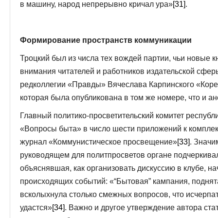
в машину, народ непрерывно кричал ура»
[31]
.
Формирование пространств коммуникации
Троцкий был из числа тех вождей партии, чьи новые к
внимания читателей и работников издательской сферы
редколлегии «Правды» Вячеслава Карпинского «Корен
которая была опубликована в том же номере, что и ан
Главный политико-просветительский комитет республ
«Вопросы быта» в число шести приложений к комплек
журнал «Коммунистическое просвещение»
[33]
. Значи
руководящем для политпросветов органе подчеркивала
объяснявшая, как организовать дискуссию в клубе, н
происходящих событий: «“Бытовая” кампания, поднят
всколыхнула столько смежных вопросов, что исчерпат
удастся»
[34]
. Важно и другое утверждение автора ста