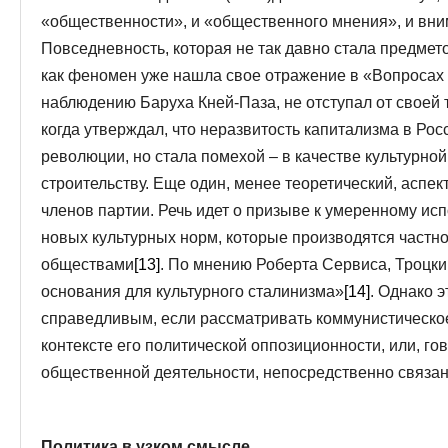
«общественности», и «общественного мнения», и вни
Повседневность, которая не так давно стала предмето
как феномен уже нашла свое отражение в «Вопросах 
наблюдению Баруха Кней-Паза, не отступал от своей
когда утверждал, что неразвитость капитализма в Ро
революции, но стала помехой – в качестве культурно
строительству. Еще один, менее теоретический, аспек
членов партии. Речь идет о призыве к умеренному ис
новых культурных норм, которые производятся частн
обществами
[13]
. По мнению Роберта Сервиса, Троцк
основания для культурного сталинизма»
[14]
. Однако 
справедливым, если рассматривать коммунистическое
контексте его политической оппозиционности, или, гов
общественной деятельности, непосредственно связанн
Политика в узком смысле