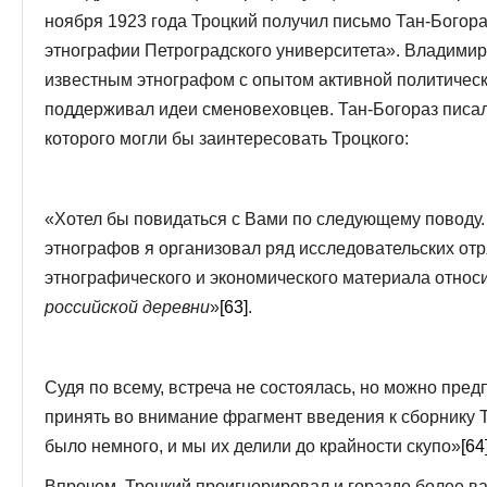
ноября 1923 года Троцкий получил письмо Тан-Богор
этнографии Петроградского университета». Владимир
известным этнографом с опытом активной политическ
поддерживал идеи сменовеховцев. Тан-Богораз писал
которого могли бы заинтересовать Троцкого:
«Хотел бы повидаться с Вами по следующему поводу. 
этнографов я организовал ряд исследовательских отр
этнографического и экономического материала относ
российской деревни
»
[63]
.
Судя по всему, встреча не состоялась, но можно предп
принять во внимание фрагмент введения к сборнику Т
было немного, и мы их делили до крайности скупо»
[64
Впрочем, Троцкий проигнорировал и гораздо более в