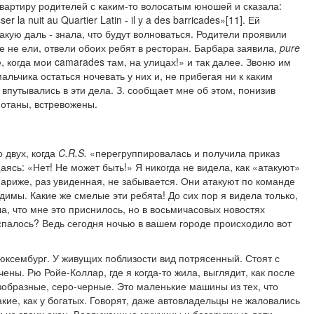
квартиру родителей с каким-то волосатым юношей и сказала:
r la nuit au Quartier Latin - il y a des barricades»[11]. Ей
акую даль - знала, что будут волноваться. Родители проявили
е не ели, отвели обоих ребят в ресторан. Барбара заявила,
pure
не, когда мои camarades там, на улицах!» и так далее. Звоню им
альчика остаться ночевать у них и, не прибегая ни к каким
 впутывались в эти дела. З. сообщает мне об этом, понизив
мотаны, встревожены.
 двух, когда
C
.
R
.
S
.
«перегруппировалась и получила приказ
щаясь: «Нет! Не может быть!» Я никогда не видела, как «атакуют»
ариже, раз увиденная, не забывается. Они атакуют по команде
димы. Какие же смелые эти ребята! До сих пор я видела только,
а, что мне это приснилось, но в восьмичасовых новостях
спалось? Ведь сегодня ночью в вашем городе происходило вот
юксембург. У живущих поблизости вид потрясенный. Стоят с
ны. Рю Ройе-Коллар, где я когда-то жила, выглядит, как после
образные, серо-черные. Это маленькие машины из тех, что
акие, как у богатых. Говорят, даже автовладельцы не жаловались