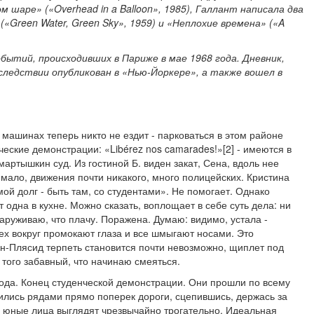
ом шаре» («Overhead in a Balloon», 1985), Галлант написала два
(«Green Water, Green Sky», 1959) и «Неплохие времена» («A
ытий, происходивших в Париже в мае 1968 года. Дневник,
оследствии опубликован в «Нью-Йоркере», а также вошел в
машинах теперь никто не ездит - парковаться в этом районе
ческие демонстрации: «Libérez nos camarades!»[2] - имеются в
 мартышкин суд. Из гостиной Б. виден закат, Сена, вдоль нее
мало, движения почти никакого, много полицейских. Кристина
 мой долг - быть там, со студентами». Не помогает. Однако
т одна в кухне. Можно сказать, воплощает в себе суть дела: ни
наруживаю, что плачу. Поражена. Думаю: видимо, устала -
ех вокруг промокают глаза и все шмыгают носами. Это
ен-Плясид терпеть становится почти невозможно, щиплет под
о того забавный, что начинаю смеяться.
рода. Конец студенческой демонстрации. Они прошли по всему
ились рядами прямо поперек дороги, сцепившись, держась за
е юные лица выглядят чрезвычайно трогательно. Идеальная