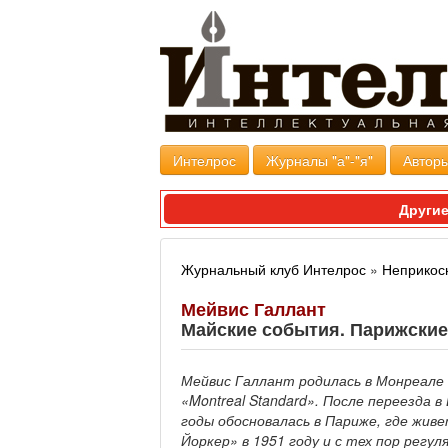
Интелрос
Журналы "а"-"я"
Авторы
Другие
Журнальный клуб Интелрос
»
Неприкос
Мейвис Галлант
Майские события. Парижские
Мейвис Галлант родилась в Монреале 
«Montreal Standard». После переезда 
годы обосновалась в Париже, где живе
Йоркер» в 1951 году и с тех пор регу