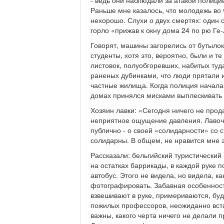
- ведь они наблюдали за атакой полици
Раньше мне казалось, что молодежь во
нехорошо. Слухи о двух смертях: один 
горло «прижав к окну дома 24 по рю Ге-
Говорят, машины загорелись от бутылок
студенты, хотя это, вероятно, были и те
листовок, полуобгоревших, набитых туда
раненых дубинками, что люди прятали и
частные жилища. Когда полиция начала
домах принялся мисками выплескивать и
Хозяин лавки: «Сегодня ничего не прода
неприятное ощущение давления. Лавочн
публично - о своей «солидарности» со с
солидарны. В общем, не нравится мне 
Рассказали: бельгийский туристический
на остатках баррикады, в каждой руке 
автобус. Этого не видела, но видела, к
фотографировать. Забавная особенност
взвешивают в руке, примериваются, буд
пожилых профессоров, неожиданно вста
важны, какого черта ничего не делали