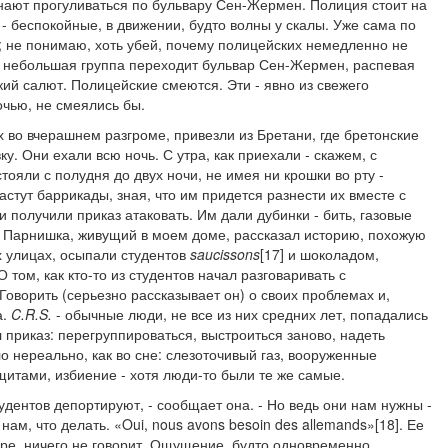
инают прогуливаться по бульвару Сен-Жермен. Полиция стоит на
 - беспокойные, в движении, будто волны у скалы. Уже сама по
; не понимаю, хоть убей, почему полицейских немедленно не
ец небольшая группа переходит бульвар Сен-Жермен, распевая
ий салют. Полицейские смеются. Эти - явно из свежего
очью, не смеялись бы.
 во вчерашнем разгроме, привезли из Бретани, где бретонские
. Они ехали всю ночь. С утра, как приехали - скажем, с
стояли с полудня до двух ночи, не имея ни крошки во рту -
растут баррикады, зная, что им придется разнести их вместе с
и получили приказ атаковать. Им дали дубинки - бить, газовые
ь? Парнишка, живущий в моем доме, рассказал историю, похожую
ех улицах, осыпали студентов
saucissons
[17] и шоколадом,
 том, как кто-то из студентов начал разговаривать с
Говорить (серьезно рассказывает он) о своих проблемах и,
а.
C
.
R
.
S
.
- обычные люди, не все из них средних лет, попадались
 приказ: перегруппироваться, выстроиться заново, надеть
о нереально, как во сне: слезоточивый газ, вооруженные
итами, избиение - хотя люди-то были те же самые.
дентов депортируют, - сообщает она. - Но ведь они нам нужны -
ам, что делать. «Oui, nous avons besoin des allemands»[18]. Ее
ере, ничего не говорит. Ощущение, будто одновременно