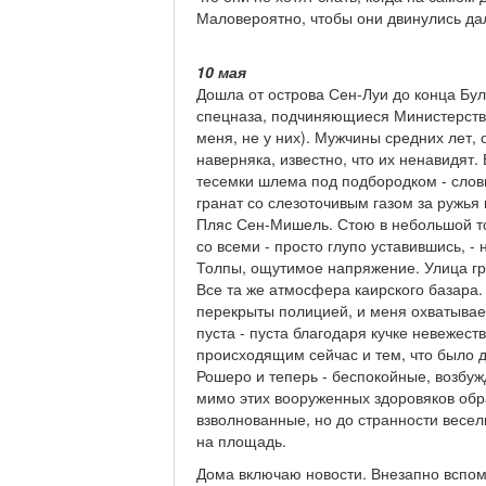
Маловероятно, чтобы они двинулись да
10 мая
Дошла от острова Сен-Луи до конца Бу
спецназа, подчиняющиеся Министерству
меня, не у них). Мужчины средних лет, 
наверняка, известно, что их ненавидят
тесемки шлема под подбородком - слов
гранат со слезоточивым газом за ружья 
Пляс Сен-Мишель. Стою в небольшой то
со всеми - просто глупо уставившись, -
Толпы, ощутимое напряжение. Улица гря
Все та же атмосфера каирского базара.
перекрыты полицией, и меня охватывае
пуста - пуста благодаря кучке невежес
происходящим сейчас и тем, что было д
Рошеро и теперь - беспокойные, возбу
мимо этих вооруженных здоровяков обра
взволнованные, но до странности весел
на площадь.
Дома включаю новости. Внезапно вспом