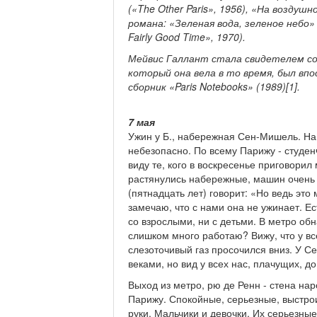
(«The Other Paris», 1956), «На воздушн
романа: «Зеленая вода, зеленое небо» 
Fairly Good Time», 1970).
Мейвис Галлант стала свидетелем соб
который она вела в то время, был вп
сборник «Paris Notebooks» (1989)[1].
7 мая
Ужин у Б., набережная Сен-Мишель. На 
небезопасно. По всему Парижу - студен
виду те, кого в воскресенье приговорил
растянулись набережные, машин очень 
(пятнадцать лет) говорит: «Но ведь это
замечаю, что с нами она не ужинает. Ес
со взрослыми, ни с детьми. В метро об
слишком много работаю? Вижу, что у вс
слезоточивый газ просочился вниз. У С
веками, но вид у всех нас, плачущих, д
Выход из метро, рю де Ренн - стена на
Парижу. Спокойные, серьезные, выстро
руки. Мальчики и девочки. Их серьезны