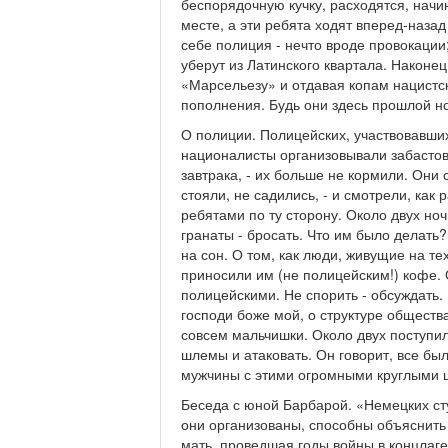
беспорядочную кучку, расходятся, нач
месте, а эти ребята ходят вперед-назад
себе полиция - нечто вроде провокации
уберут из Латинского квартала. Након
«Марсельезу» и отдавая копам нацистск
пополнения. Будь они здесь прошлой н
О полиции. Полицейских, участвовавших
националисты организовывали забастовку
завтрака, - их больше не кормили. Они 
стояли, не садились, - и смотрели, как 
ребятами по ту сторону. Около двух ноч
гранаты - бросать. Что им было делат
на сон. О том, как люди, живущие на т
приносили им (не полицейским!) кофе. О
полицейскими. Не спорить - обсуждать. 
господи боже мой, о структуре обществ
совсем мальчишки. Около двух поступил
шлемы и атаковать. Он говорит, все был
мужчины с этими огромными круглыми щ
Беседа с юной Барбарой. «Немецких сту
они организованы, способны объяснить н
мать, проведшая годы войны в концлаг