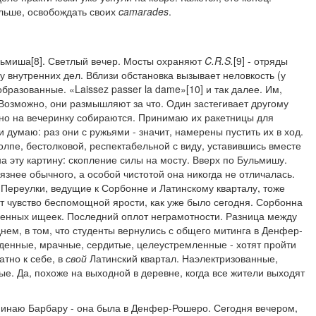
льше, освобождать своих
camarades
.
льмиша[8]. Светлый вечер. Мосты охраняют
C
.
R
.
S
.
[9] - отряды
 внутренних дел. Вблизи обстановка вызывает неловкость (у
образованные. «Laissez passer la dame»[10] и так далее. Им,
. Возможно, они размышляют за что. Один застегивает другому
но на вечеринку собираются. Принимаю их ракетницы для
и думаю: раз они с ружьями - значит, намерены пустить их в ход.
лпе, бестолковой, респектабельной с виду, уставившись вместе
 на эту картину: скопление силы на мосту. Вверх по Бульмишу.
знее обычного, а особой чистотой она никогда не отличалась.
 Переулки, ведущие к Сорбонне и Латинскому кварталу, тоже
т чувство беспомощной ярости, как уже было сегодня. Сорбонна
твенных ищеек. Последний оплот неграмотности. Разница между
нем, в том, что студенты вернулись с общего митинга в Денфер-
жденные, мрачные, сердитые, целеустремленные - хотят пройти
тно к себе, в
свой
Латинский квартал. Наэлектризованные,
ые. Да, похоже на выходной в деревне, когда все жители выходят
инаю Барбару - она была в Денфер-Рошеро. Сегодня вечером,