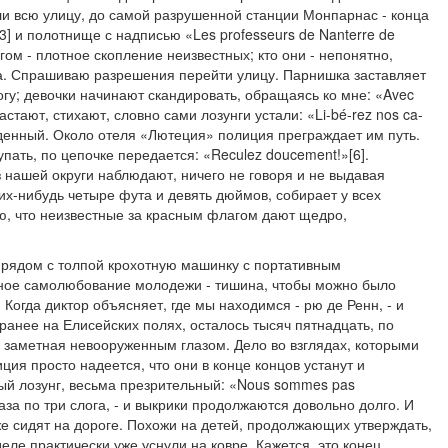
ли всю улицу, до самой разрушенной станции Монпарнас - конца
[3] и полотнище с надписью «Les professeurs de Nanterre de
агом - плотное скопление неизвестных; кто они - непонятно,
а. Спрашиваю разрешения перейти улицу. Парнишка заставляет
огу; девочки начинают скандировать, обращаясь ко мне: «Avec
растают, стихают, словно сами лозунги устали: «Li-bé-rez nos ca-
денный. Около отеля «Лютеция» полиция преграждает им путь.
пать, по цепочке передается: «Reculez doucement!»[6].
 нашей округи наблюдают, ничего не говоря и не выдавая
их-нибудь четыре фута и девять дюймов, собирает у всех
, что неизвестные за красным флагом дают щедро,
л рядом с толпой крохотную машинку с портативным
ное самолюбование молодежи - тишина, чтобы можно было
. Когда диктор объясняет, где мы находимся - рю де Ренн, - и
 ранее на Елисейских полях, осталось тысяч пятнадцать, по
, заметная невооруженным глазом. Дело во взглядах, которыми
ция просто надеется, что они в конце концов устанут и
вый лозунг, весьма презрительный: «Nous sommes pas
раза по три слога, - и выкрики продолжаются довольно долго. И
уже сидят на дороге. Похожи на детей, продолжающих утверждать,
деле практически уже уснули на ковре. Кажется, это конец.