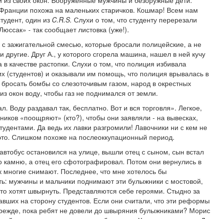
и из своих окон. Вооруженные мужчины и безоружные дети.
 Франции похожа на маленьких старичков. Кошмар! Всем нам
студент, один из
C
.
R
.
S
.
Слухи о том, что студенту перерезали
Люссак» - так сообщает листовка (уже!).
 с зажигательной смесью, которые бросали полицейские, а не
 и другие. Друг А., у которого сгорела машина, нашел в ней кучу
 в качестве растопки. Слухи о том, что полиция избивала
х (студентов) и оказывали им помощь, что полиция врывалась в
 бросать бомбы со слезоточивым газом, народ в окрестных
з окон воду, чтобы газ не поднимался от земли.
л. Воду раздавал так, бесплатно. Вот и вся торговля». Легкое,
иков «поощряют» (кто?), чтобы они заявляли - на вывесках,
тудентами. Да ведь их лавки разгромили! Лавочники ни с кем не
это. Слишком похоже на послеоккупационный период.
 автобус остановился на улице, вышли отец с сыном, сын встал
по камню, а отец его сфотографировал. Потом они вернулись в
ак многие снимают. Последнее, что мне хотелось бы
ь: мужчины и мальчики поднимают эти булыжники с мостовой,
то хотят швырнуть. Представляются себе героями. Стыдно за
вших на сторону студентов. Если они считали, что эти реформы
 прежде, пока ребят не довели до швыряния булыжниками? Морис