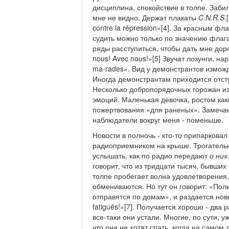
дисциплина, спокойствие в толпе. Заби
мне не видно. Держат плакаты
C
.
N
.
R
.
S
.
contre la répression»[4]. За красным фл
судить можно только по значению флаг
ряды расступиться, чтобы дать мне дор
nous! Avec nous!»[5] Звучат лозунги, на
ma-rades». Вид у демонстрантов измож
Иногда демонстрантам приходится отсту
Несколько добропорядочных горожан из
эмоций. Маленькая девочка, ростом как
пожертвования «для раненых». Замечаю
наблюдатели вокруг меня - поменьше.
Новости в полночь - кто-то припаркова
радиоприемником на крыше. Трогатель
услышать, как по радио передают
о них
говорит, что из тридцати тысяч, бывших
толпе пробегает волна удовлетворения
обмениваются. Но тут он говорит: «Поли
отправятся по домам», и раздается но
fatigués!»[7]. Получается хорошо - два 
все-таки они устали. Многие, по сути, 
что они не хотят спать, когда на самом 