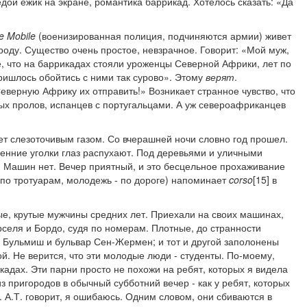
дой ежик на экране, романтика баррикад. Хотелось сказать: «Да
e
Mobile
(военизированная полиция, подчиняются армии) живет
народу. Существо очень простое, невзрачное. Говорит: «Мой муж,
е, что на баррикадах стояли уроженцы Северной Африки, лет по
ришлось обойтись с ними так сурово». Этому
верят
.
верную Африку их отправить!» Возникает странное чувство, что
овых пролов, испанцев с португальцами. А уж североафриканцев
т слезоточивым газом. Со вчерашней ночи словно год прошел.
ренние уголки глаз распухают. Под деревьями и уличными
 Машин нет. Вечер приятный, и это бесцельное прохаживание
по тротуарам, молодежь - по дороге) напоминает
corso
[15] в
ые, крутые мужчины средних лет. Приехали на своих машинах,
селя и Бордо, судя по номерам. Плотные, до странности
я Бульмиш и бульвар Сен-Жермен; и тот и другой заполонены
ой. Не верится, что эти молодые люди - студенты. По-моему,
кадах. Эти парни просто не похожи на ребят, которых я видела
из пригородов в обычный субботний вечер - как у ребят, которых
]. А.Т. говорит, я ошибаюсь. Одним словом, они сбиваются в