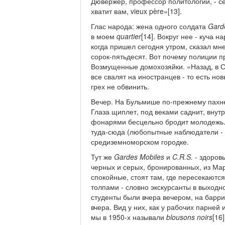
Дювержер, профессор политологии, - се
хватит вам, vieux père»[13].
Глас народа: жена одного солдата
Gard
в моем
quartier
[14]. Вокруг нее - куча 
когда пришел сегодня утром, сказал мн
сорок-пятьдесят. Вот почему полиции п
Возмущенные домохозяйки. «Назад, в Се
все свалят на иностранцев - то есть н
грех не обвинить.
Вечер. На Бульмише по-прежнему пахне
Глаза щиплет, под веками саднит, внут
фонарями бесцельно бродит молодежь.
туда-сюда (любопытные наблюдатели - 
средиземноморском городке.
Тут же
Gardes
Mobiles
и
C
.
R
.
S
.
- здоров
черных и серых, бронированных, из Мар
спокойные, стоят там, где пересекаютс
толпами - словно экскурсанты в выходн
студенты были вчера вечером, на барри
вчера. Вид у них, как у рабочих парней 
мы в 1950-х называли
blousons
noirs
[16