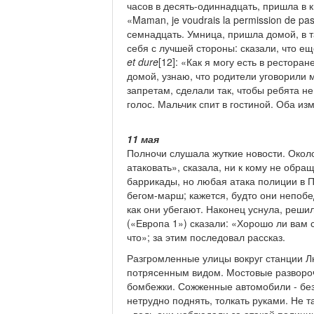
часов в десять-одиннадцать, пришла в 
«Maman, je voudrais la permission de passe
семнадцать. Умница, пришла домой, в т
себя с лучшей стороны: сказали, что ещ
et
dure
[12]: «Как я могу есть в рестора
домой, узнаю, что родители уговорили м
запретам, сделали так, чтобы ребята не
голос. Мальчик спит в гостиной. Оба из
11 мая
Полночи слушала жуткие новости. Около
атаковать», сказала, ни к кому не обра
баррикады, но любая атака полиции в П
бегом-марш; кажется, будто они непобе
как они убегают. Наконец уснула, решил
(«Европа 1») сказали: «Хорошо ли вам 
что»; за этим последовал рассказ.
Разгромленные улицы вокруг станции Л
потрясенным видом. Мостовые развороче
бомбежки. Сожженные автомобили - без
нетрудно поднять, толкать руками. Не т