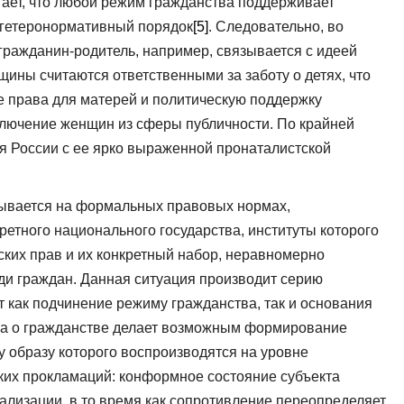
гает, что любой режим гражданства поддерживает
 гетеронормативный порядок
[5]
. Следовательно, во
гражданин-родитель, например, связывается с идеей
щины считаются ответственными за заботу о детях, что
е права для матерей и политическую поддержку
сключение женщин из сферы публичности. По крайней
ля России с ее ярко выраженной пронаталистской
вывается на формальных правовых нормах,
етного национального государства, институты которого
ких прав и их конкретный набор, неравномерно
и граждан. Данная ситуация производит серию
т как подчинение режиму гражданства, так и основания
рса о гражданстве делает возможным формирование
у образу которого воспроизводятся на уровне
ких прокламаций: конформное состояние субъекта
ализации, в то время как сопротивление переопределяет