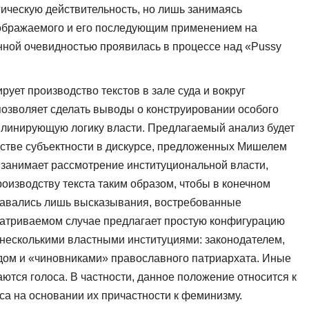
ическую действительность, но лишь занимаясь
ображаемого и его последующим применением на
енной очевидностью проявилась в процессе над «Pussy
рует производство текстов в зале суда и вокруг
озволяет сделать выводы о конструировании особого
иплинирующую логику власти. Предлагаемый анализ будет
одстве субъектности в дискурсе, предложенных Мишелем
м занимает рассмотрение институциональной власти,
изводству текста таким образом, чтобы в конечном
тавались лишь высказывания, востребованные
матриваемом случае предлагает простую конфигурацию
несколькими властными институциями: законодателем,
дом и «чиновниками» православного патриархата. Иные
ются голоса. В частности, данное положение относится к
а на основании их причастности к феминизму.