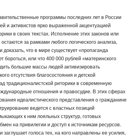
авительственные программы последних лет в России
ей и активистов ярко выраженной акцентуацией
рики в своих текстах. Исполнение этих законов или
остаются за рамками любого логического анализа,
 доказать, что в мире существует «пропаганда
ет бороться, или что 400 000 рублей «материнского
едить большие массы людей активизировать
ого отсутствия благосостояния и детской
лад традиционалистской риторики в современную
еждународные отношения и правосудие. В этих сферах
ования идеалистического представления о гражданине
струирование ведется с властных позиций
мыкающих к ним лояльных структур, готовых
бмен на привилегии и доступ к источникам ресурсов.
 заглушает голоса тех, на кого направлены ее усилия,