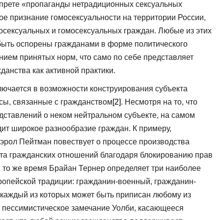
запрете «пропаганды нетрадиционных сексуальных
ое признание гомосексуальности на территории России,
осексуальных и гомосексуальных граждан. Любые из этих
быть оспорены гражданами в форме политического
ием принятых норм, что само по себе представляет
анства как активной практики.
лючается в возможности конструирования субъекта
сы, связанные с гражданством
[2]
. Несмотря на то, что
едставлений о неком нейтральном субъекте, на самом
дит широкое разнообразие граждан. К примеру,
Кэрол Пейтман повествует о процессе производства
та гражданских отношений благодаря блокированию прав
В то же время Брайан Тернер определяет три наиболее
ропейской традиции: гражданин-военный, гражданин-
 каждый из которых может быть приписан любому из
е пессимистическое замечание Уолби, касающееся