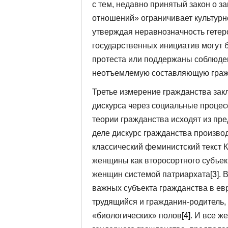
с тем, недавно принятый закон о 
отношений» ограничивает культурн
утверждая неравнозначность гетер
государственных инициатив могут 
протеста или поддержаны соблюден
неотъемлемую составляющую гражд
Третье измерение гражданства зак
дискурса через социальные процес
теории гражданства исходят из пр
деле дискурс гражданства произво
классический феминистский текст 
женщины как второсортного субъек
женщин системой патриархата
[3]
. 
важных субъекта гражданства в ев
трудящийся и гражданин-родитель,
«биологических» полов
[4]
. И все ж