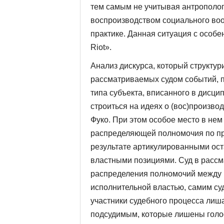
тем самым не учитывая антрополог
воспроизводством социального во
практике. Данная ситуация с особ
Riot».
Анализ дискурса, который структури
рассматриваемых судом событий, п
типа субъекта, вписанного в дисц
строиться на идеях о (вос)произв
Фуко. При этом особое место в не
распределяющей полномочия по про
результате артикулированными ос
властными позициями. Суд в расс
распределения полномочий между 
исполнительной властью, самим су
участники судебного процесса лиша
подсудимым, которые лишены голос