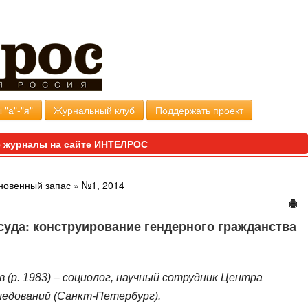
 "а"-"я"
Журнальный клуб
Поддержать проект
 журналы на сайте ИНТЕЛРОС
новенный запас
»
№1, 2014
суда: конструирование гендерного гражданства
в
(р.
1983) – социолог, научный сотрудник Центра
ледований (Санкт-Петербург).