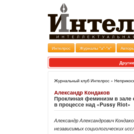
Интелрос
Журналы "а"-"я"
Авторы
Другие
Журнальный клуб Интелрос
»
Неприкос
Александр Кондаков
Проклиная феминизм в зале 
в процессе над «Pussy Riot»
Александр Александрович Кондако
независимых социологических исс