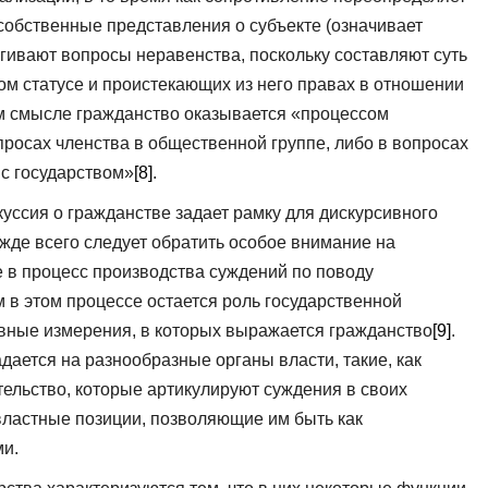
собственные представления о субъекте (означивает
агивают вопросы неравенства, поскольку составляют суть
ом статусе и проистекающих из него правах в отношении
ом смысле гражданство оказывается «процессом
просах членства в общественной группе, либо в вопросах
 с государством»
[8]
.
уссия о гражданстве задает рамку для дискурсивного
ежде всего следует обратить особое внимание на
 в процесс производства суждений по поводу
 в этом процессе остается роль государственной
вные измерения, в которых выражается гражданство
[9]
.
ается на разнообразные органы власти, такие, как
тельство, которые артикулируют суждения в своих
 властные позиции, позволяющие им быть как
и.