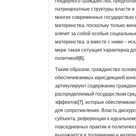
гендерного гражданства, предпола
патриархатные структуры власти и
многих современных государствах 
материнства, поскольку только жен
влечет за собой особые социальны
материнства, а вместе с ними – и
мере такая ситуация характерна д
политикой
[6]
.
Таким образом, гражданство осно
обеспечиваемых юрисдикцией конкр
артикулируют содержание гражданс
распределяемый государством сред
эффектов
[7]
, которые обеспечиваю
для сопротивления. Власть диску
субъекта, референции к идеальном
повседневных практик и политичес
выражается в подчинении и интерн