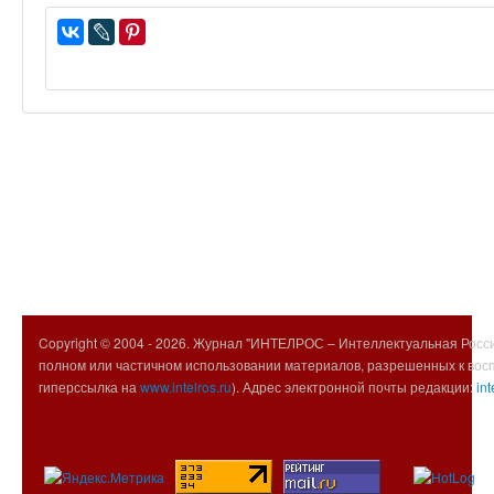
Copyright © 2004 -
2026. Журнал "ИНТЕЛРОС – Интеллектуальная Росси
полном или частичном использовании материалов, разрешенных к вос
гиперссылка на
www.intelros.ru
). Адрес электронной почты редакции:
int