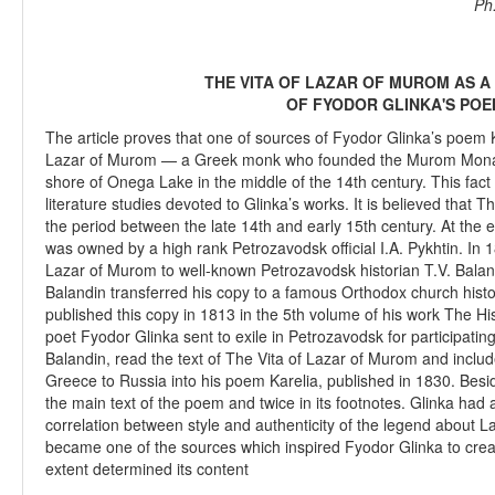
Ph
THE VITA OF LAZAR OF MUROM AS A
OF FYODOR GLINKA'S POE
The article proves that one of sources of Fyodor Glinka’s poem 
Lazar of Murom — a Greek monk who founded the Murom Monast
shore of Onega Lake in the middle of the 14th century. This fact
literature studies devoted to Glinka’s works. It is believed that
the period between the late 14th and early 15th century. At the 
was owned by a high rank Petrozavodsk official I.A. Pykhtin. In 
Lazar of Murom to well-known Petrozavodsk historian T.V. Balan
Balandin transferred his copy to a famous Orthodox church histo
published this copy in 1813 in the 5th volume of his work The H
poet Fyodor Glinka sent to exile in Petrozavodsk for participat
Balandin, read the text of The Vita of Lazar of Murom and inc
Greece to Russia into his poem Karelia, published in 1830. Besi
the main text of the poem and twice in its footnotes. Glinka had a
correlation between style and authenticity of the legend about La
became one of the sources which inspired Fyodor Glinka to crea
extent determined its content