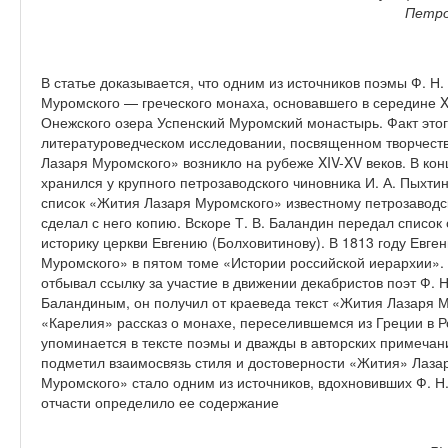
Петро
В статье доказывается, что одним из источников поэмы Ф. Н
Муромского — греческого монаха, основавшего в середине X
Онежского озера Успенский Муромский монастырь. Факт этог
литературоведческом исследовании, посвященном творчеству
Лазаря Муромского» возникло на рубеже XIV-XV веков. В конц
хранился у крупного петрозаводского чиновника И. А. Пыхтин
список «Жития Лазаря Муромского» известному петрозаводск
сделал с него копию. Вскоре Т. В. Баландин передал список
историку церкви Евгению (Болховитинову). В 1813 году Евге
Муромского» в пятом томе «Истории российской иерархии». 
отбывал ссылку за участие в движении декабристов поэт Ф. Н
Баландиным, он получил от краеведа текст «Жития Лазаря 
«Карелия» рассказ о монахе, переселившемся из Греции в Ро
упоминается в тексте поэмы и дважды в авторских примечания
подметил взаимосвязь стиля и достоверности «Жития» Лаза
Муромского» стало одним из источников, вдохновивших Ф. Н
отчасти определило ее содержание