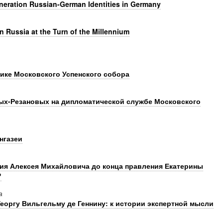
eration Russian-German Identities in Germany
n Russia at the Turn of the Millennium
дике Московского Успенского собора
ых-Резановых на дипломатической службе Московского
нгазеи
ия Алексея Михайловича до конца правления Екатерины
?
а
еоргу Вильгельму де Геннину: к истории экспертной мысли