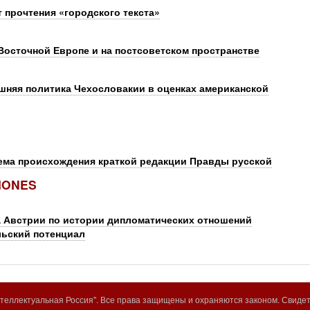
т прочтения «городского текста»
Восточной Европе и на постсоветском пространстве
шняя политика Чехословакии в оценках американской
ема происхождения краткой редакции Правды русской
IONES
 Австрии по истории дипломатических отношений
льский потенциал
еллектуальная Россия". Все права защищены и охраняются законом. Свиде