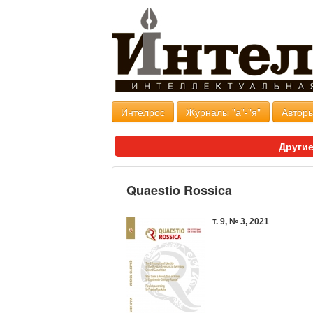
Интелрос
Журналы "а"-"я"
Авторы
Другие
Quaestio Rossica
т.
9
, №
3
,
2021