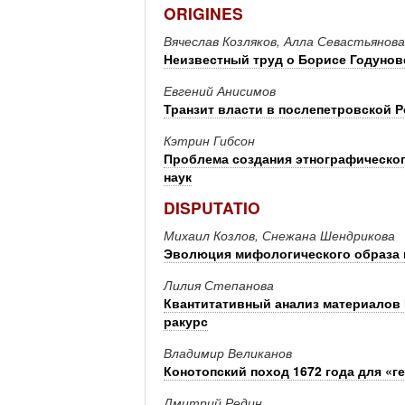
ORIGINES
Вячеслав Козляков, Алла Севастьянова
Неизвестный труд о Борисе Годунов
Евгений Анисимов
Транзит власти в послепетровской 
Кэтрин Гибсон
Проблема создания этнографическог
наук
DISPUTATIO
Михаил Козлов, Снежана Шендрикова
Эволюция мифологического образа 
Лилия Степанова
Квантитативный анализ материалов
ракурс
Владимир Великанов
Конотопский поход 1672 года для «г
Дмитрий Редин