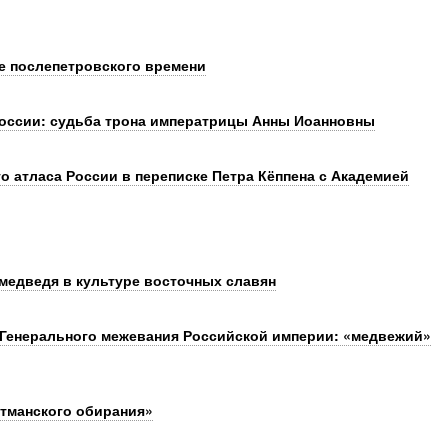
е послепетровского времени
России: судьба трона императрицы Анны Иоанновны
о атласа России в переписке Петра Кёппена с Академией
медведя в культуре восточных славян
 Генерального межевания Российской империи: «медвежий»
етманского обирания»