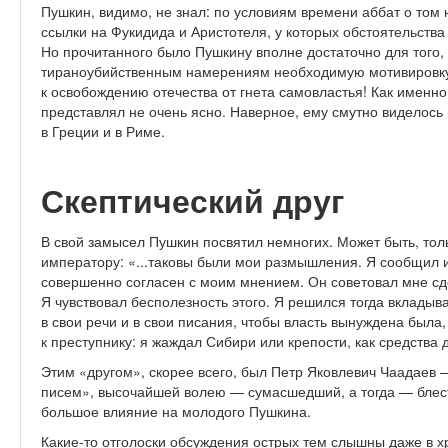
Пушкин, видимо, не знал: по условиям времени аббат о том 
ссылки на Фукидида и Аристотеля, у которых обстоятельств
Но прочитанного было Пушкину вполне достаточно для того,
тираноубийственным намерениям необходимую мотивировку:
к освобождению отечества от гнета самовластья! Как именно
представлял не очень ясно. Наверное, ему смутно виделось
в Греции и в Риме.
Скептический друг
В свой замысел Пушкин посвятил немногих. Может быть, тол
императору: «...таковы были мои размышления. Я сообщил 
совершенно согласен с моим мнением. Он советовал мне сд
Я чувствовал бесполезность этого. Я решился тогда вкладыв
в свои речи и в свои писания, чтобы власть вынуждена была,
к преступнику: я жаждал Сибири или крепости, как средства 
Этим «другом», скорее всего, был Петр Яковлевич Чаадаев
писем», высочайшей волею — сумасшедший, а тогда — блес
большое влияние на молодого Пушкина.
Какие-то отголоски обсуждения острых тем слышны даже в 