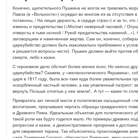
Конечно, щепетильного Пушкина не могла не тревожить мора
Павла (в «Вольности») осуждал во многом из-за отсутствия 
потаенны, / На лицах дерзость, в сердце страх») и за то, ч
измены и предательства («Молчит неверный часовой, / Опу
отверсты в тьме ночной / Рукой предательства наемной...»)
заговорщики и намеченная жертва. Сам он, конечно, собира
цареубийство должно быть максимально приближено к услови
и решаются вопросы чести). Пушкин должен выйти против об
смерти, либо к казни.
С героизмом дело обстоит более-менее ясно. Но неясно друг
цареубийства? Скажем, у «меланхолического Якушкина», с
царя в 1817 году, была все-таки куда более уважительная п
оскорбленный частный человек, а как уязвленный патриот: з
вернуть Польше отнятые у нее земли!.. А тут — какие-то спл
Превратить акт личной мести в политически насыщенный «т
воспитание, приучавшее черпать образцы гражданского пов
и Древнего Рима. Идеальным объектом для политического уб
такой роли как будто годился мало. Но примеры древних по
репрессии и казни, а демонстративное презрение к достоинс
для свержения тирана. Так объяснялось происхождение римс
царя Тарквиния Гордого, обесчестил Лукрецию, жену консул