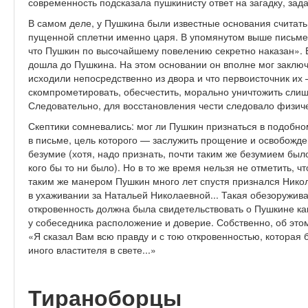
современность подсказала пушкинисту ответ на загадку, зада
В самом деле, у Пушкина были известные основания считат
пущенной сплетни именно царя. В упомянутом выше письме
что Пушкин по высочайшему повелению секретно наказан». 
дошла до Пушкина. На этом основании он вполне мог заключи
исходили непосредственно из двора и что первоисточник и
скомпрометировать, обесчестить, морально уничтожить слиш
Следовательно, для восстановления чести следовало физиче
Скептики сомневались: мог ли Пушкин признаться в подобн
в письме, цель которого — заслужить прощение и освобожде
безумие (хотя, надо признать, почти таким же безумием бы
кого бы то ни было). Но в то же время нельзя не отметить, 
таким же манером Пушкин много лет спустя признался Никол
в ухаживании за Натальей Николаевной... Такая обезоружив
откровенность должна была свидетельствовать о Пушкине ка
у собеседника расположение и доверие. Собственно, об этом
«Я сказал Вам всю правду и с тою откровенностью, которая 
иного властителя в свете...»
Тираноборцы