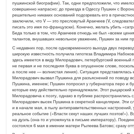
пушкинской биографии). Так, одни предположили, что имел
совершенно напрасно: до приезда в Одессу Пушкин с Ворон
решительно никаких оснований подозревать его в причастно
заключили, что V — это пресловутый Аракчеев (V, следовате
писать это имя по-французски). Конечно, желать убить «сат
Беда только в том, что Аракчеев отнюдь не был «всеми цен
талантов, внушавших невольное уважение, Пушкин за ним при
С недавних пор, после одновременного выхода двух перево
широкую известноcть получила гипотеза Владимира Набокова
здесь имеется в виду Милорадович, петербургский военный г
не первая и не последняя буква в опущенном слове, посколь
а после нее — волнистая линия). Ситуация представлялась е
Милорадович вызвал Пушкина для разъяснений по поводу вол
Пушкина, именем; Пушкин попросил у губернатора перо и бум
которые ему действительно принадлежали. Этот рыцарский 
Милорадовича к поэту, однако в публике распространились с
Милорадович высек Пушкина в секретной канцелярии. Эти 
и в начале мая, в пылу антиправительственных настроений
реальное событие («Власти секут наших лучших поэтов!»).
на дуэль (она-то и упомянута в письме императору). Поеди
состоялся 6 мая в имении матери Рылеева Батово; сразу от