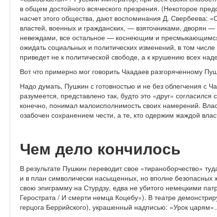
в общем достойного всяческого презрения. (Некоторое предс
насчет этого общества, дают воспоминания Д. Свербеева: 
властей, военных и гражданских, — взяточниками, дворян 
невеждами, все остальное — коснеющим и пресмыкающимся 
ожидать социальных и политических изменений, в том числе 
приведет не к политической свободе, а к крушению всех над
Вот что примерно мог говорить Чаадаев разгоряченному Пуш
Надо думать, Пушкин с готовностью и не без облегчения с Ч
разумеется, представлено так, будто это «друг» согласился 
конечно, понимал малоисполнимость своих намерений. Власт
озабочен сохранением чести, а те, кто одержим жаждой влас
Чем дело кончилось
В результате Пушкин переводит свое «тираноборчество» туда
и в план символически насыщенных, но вполне безопасных ж
свою эпиграмму на Стурдзу, едва не убитого немецкими пат
Герострата / И смерти немца Коцебу»). В театре демонстрир
герцога Беррийского), украшенный надписью: «Урок царям»..