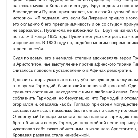
на глазах мужа, а Коллатин и его друг Брут подняли восстан
Впоследствии Пушкин признавался, что в своей шуточной п
историю»: «Я подумал, что, если бы Лукреции пришло в гол
это охладило б его предприимчивость и он со стыдом прину
не зарезалась, Публикола не взбесился бы, Брут не изгнал 
не те...» В конце 1825 года Пушкин мог уже смотреть на «г
и иронически. В 1820 году он, подобно многим современни
героев на себя.
Судя по всему, его в немалой степени вдохновляли герои 
и Аристогитон, чье выступление против афинского тирана Ги
считалось поводом к установлению в Афинах демократии.
Древние авторы указывали на сугубо личную подоплеку знам
в то время Гармодий, блиставший юношеской красотой. Один
среднего состояния, находился с ним в любовной связи. Гип
соблазнить Гармодия, но безуспешно, что Гармодий и открыл
огорчился и, опасаясь как бы Гиппарх при своем могущест
составил замысел, насколько был в силах по своему положен
Отвергнутый Гиппарх из мести решил нанести Гармодию тяж
брат объявили сестру Гармодия недостойной нести корзину 
чувствовал себя тяжко обиженным, а из-за него Аристогитон
Кровавая развязка стала неизбежной.