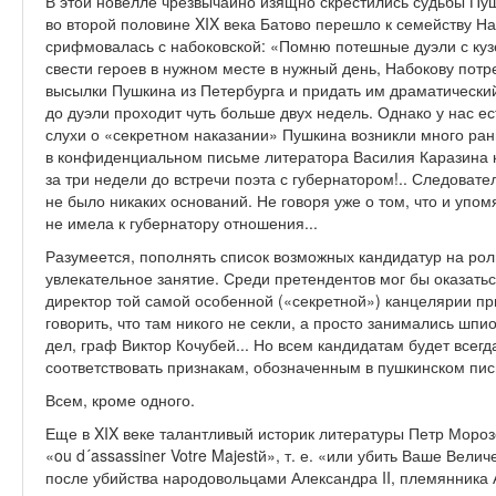
В этой новелле чрезвычайно изящно скрестились судьбы Пу
во второй половине XIX века Батово перешло к семейству Н
срифмовалась с набоковской: «Помню потешные дуэли с кузе
свести героев в нужном месте в нужный день, Набокову пот
высылки Пушкина из Петербурга и придать им драматический
до дуэли проходит чуть больше двух недель. Однако у нас е
слухи о «секретном наказании» Пушкина возникли много ран
в конфиденциальном письме литератора Василия Каразина к 
за три недели до встречи поэта с губернатором!.. Следоват
не было никаких оснований. Не говоря уже о том, что и упо
не имела к губернатору отношения...
Разумеется, пополнять список возможных кандидатур на ро
увлекательное занятие. Среди претендентов мог бы оказать
директор той самой особенной («секретной») канцелярии пр
говорить, что там никого не секли, а просто занимались шп
дел, граф Виктор Кочубей... Но всем кандидатам будет всегд
соответствовать признакам, обозначенным в пушкинском пис
Всем, кроме одного.
Еще в XIX веке талантливый историк литературы Петр Мороз
«ou d´assassiner Votre Majestй», т. е. «или убить Ваше Вел
после убийства народовольцами Александра II, племянника 