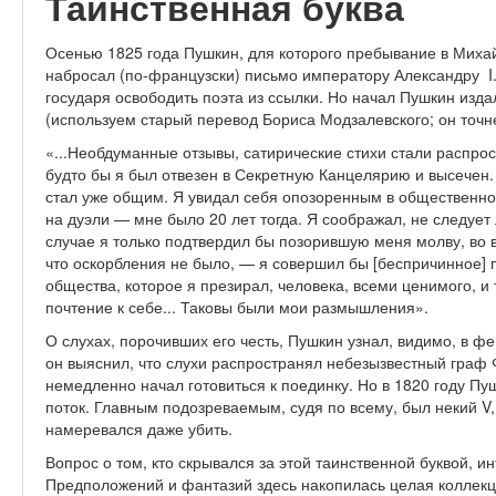
Таинственная буква
Осенью 1825 года Пушкин, для которого пребывание в Мих
набросал (по-французски) письмо императору Александру I
государя освободить поэта из ссылки. Но начал Пушкин из
(используем старый перевод Бориса Модзалевского; он точн
«...Необдуманные отзывы, сатирические стихи стали распрос
будто бы я был отвезен в Секретную Канцелярию и высечен.
стал уже общим. Я увидал себя опозоренным в общественном
на дуэли — мне было 20 лет тогда. Я соображал, не следует 
случае я только подтвердил бы позорившую меня молву, во 
что оскорбления не было, — я совершил бы [беспричинное] 
общества, которое я презирал, человека, всеми ценимого, и
почтение к себе... Таковы были мои размышления».
О слухах, порочивших его честь, Пушкин узнал, видимо, в фе
он выяснил, что слухи распространял небезызвестный граф
немедленно начал готовиться к поединку. Но в 1820 году Пуш
поток. Главным подозреваемым, судя по всему, был некий V,
намеревался даже убить.
Вопрос о том, кто скрывался за этой таинственной буквой, и
Предположений и фантазий здесь накопилась целая коллекци