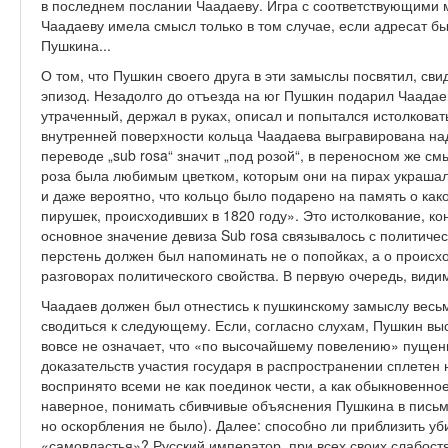
в последнем послании Чаадаеву. Игра с соответствующими 
Чаадаеву имела смысл только в том случае, если адресат 
Пушкина...
О том, что Пушкин своего друга в эти замыслы посвятил, с
эпизод. Незадолго до отъезда на юг Пушкин подарил Чаадаев
утраченный, держал в руках, описал и попытался истолковать
внутренней поверхности кольца Чаадаева выгравирована над
переводе „sub rosa“ значит „под розой“, в переносном же смы
роза была любимым цветком, которым они на пирах украшали
и даже вероятно, что кольцо было подарено на память о ка
пирушек, происходивших в 1820 году». Это истолкование, ко
основное значение девиза Sub rosa связывалось с политич
перстень должен был напоминать не о попойках, а о проис
разговорах политического свойства. В первую очередь, вид
Чаадаев должен был отнестись к пушкинскому замыслу весьм
сводиться к следующему. Если, согласно слухам, Пушкин вы
вовсе не означает, что «по высочайшему повелению» пущен
доказательств участия государя в распространении сплетен 
воспринято всеми не как поединок чести, а как обыкновенное
наверное, понимать сбивчивые объяснения Пушкина в письме
но оскорбления не было). Далее: способно ли приблизить у
«самовластья»? Русский император, при всех своих слабостя