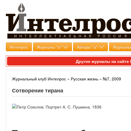
Интелрос
Журналы "а"-"я"
Авторы "а"-"я"
Журналь
Другие журналы на сайт
Журнальный клуб Интелрос
»
Русская жизнь
»
№7, 2009
Сотворение тирана