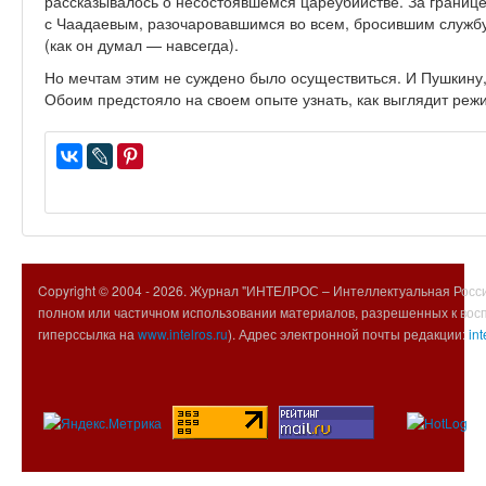
рассказывалось о несостоявшемся цареубийстве. За границ
с Чаадаевым, разочаровавшимся во всем, бросившим службу
(как он думал — навсегда).
Но мечтам этим не суждено было осуществиться. И Пушкину,
Обоим предстояло на своем опыте узнать, как выглядит ре
Copyright © 2004 -
2026. Журнал "ИНТЕЛРОС – Интеллектуальная Росси
полном или частичном использовании материалов, разрешенных к вос
гиперссылка на
www.intelros.ru
). Адрес электронной почты редакции:
int