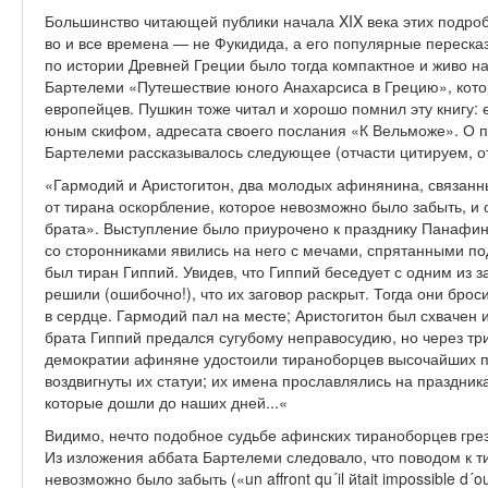
Большинство читающей публики начала XIX века этих подроб
во и все времена — не Фукидида, а его популярные переска
по истории Древней Греции было тогда компактное и живо н
Бартелеми «Путешествие юного Анахарсиса в Грецию», кото
европейцев. Пушкин тоже читал и хорошо помнил эту книгу: 
юным скифом, адресата своего послания «К Вельможе». О п
Бартелеми рассказывалось следующее (отчасти цитируем, отч
«Гармодий и Аристогитон, два молодых афинянина, связан
от тирана оскорбление, которое невозможно было забыть, и с
брата». Выступление было приурочено к празднику Панафин
со сторонниками явились на него с мечами, спрятанными п
был тиран Гиппий. Увидев, что Гиппий беседует с одним из 
решили (ошибочно!), что их заговор раскрыт. Тогда они бро
в сердце. Гармодий пал на месте; Аристогитон был схвачен и
брата Гиппий предался сугубому неправосудию, но через три
демократии афиняне удостоили тираноборцев высочайших п
воздвигнуты их статуи; их имена прославлялись на праздника
которые дошли до наших дней...«
Видимо, нечто подобное судьбе афинских тираноборцев гре
Из изложения аббата Бартелеми следовало, что поводом к т
невозможно было забыть («un affront qu´il йtait impossible d´