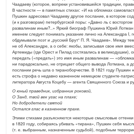
Чаадаеву (которое, вопреки установившейся традиции, прав
В частности — в памятных стихах: «И на обломках самовласт
Пушкин адресовал Чаадаеву другое послание, в котором со
(и к разговорам) петербургской поры: «Давно ль с восторго
развалинам иным?..» Яркий биограф Пушкина Юрий Лотман то
именем следует понимать указание лично на Александра I, 
обдумывали поэт и „русский Брут“ П. Я. Чаадаев». Между те
не об Александре, а о себе: якобы, записывая свое имя вме
Артемиды (где Орест и Пилад состязались в великодушии), о
передать («предать») это имя иным развалинам — «обломкам
ни парадоксально, не отрицает общего вывода Лотмана, а д
послании речь шла о тираноборчестве. В 1821 году Пушкин 
есть строфа о недавно казненном немецком студенте-патрио
литератора Августа Коцебу — агента Священного Союза и ру
О юный праведник, избранник роковой,
О Занд, твой век угас на плахе;
Но добродетели святой
Остался глас в казненном прахе.
Этими стихами разъясняются некоторые смысловые оттенки 
в 1820 году, собираясь убивать «тирана», Пушкин себя мыс
(т. е. выбранным, назначенным судьбой), подобным террори