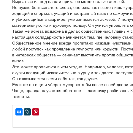
Вырваться из-под власти приказов можно только аскезой.
Не нужно бояться этого слова, оно означает всего лишь «уп
ходящий в спортзал, учащий иностранный язык по самоучит
и убирающийся в квартире, уже занимается аскезой. И получ
материальную, но и духовную пользу. Он учится управлять с
Такая же аскеза возможна в делах общественных. Главным с
настоящая солидарность начинается там, где человеку стан
Общественное мнение всегда пропитано низкими чувствами, 
любой поступок как проявление глупости или корысти. Посту
в интересах общества — означает выступить против общества
вызов.
Это может проявиться в чем угодно. Например, человек, кат
окурки кладущий исключительно в урну и так далее, поступа
Он отказывается вести себя так, как другие.
Если же он еще и уберет мусор хотя бы возле своей двери и
Чаще, правда, случается обратное — лампочку разбивают. Ка
темноты.