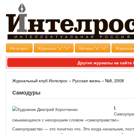
Интелрос
Журналы "а"-"я"
Авторы "а"-"я"
Журналь
Другие журналы на сайт
Журнальный клуб Интелрос
»
Русская жизнь
»
№8, 2008
Самодуры
I.
Самоуправ
смыкающееся с нехорошим словом «самоуправство».
Самоуправство — это понятно что. Это когда начальник, пос