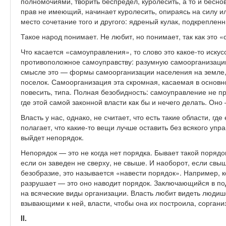
полномочиями, творить беспредел, куролесить, а то и бесно
прав не имеющий, начинает куролесить, опираясь на силу ил
место сочетание того и другого: ядреный кулак, подкреплен
Такое народ понимает. Не любит, но понимает, так как это 
Что касается «самоуправления», то слово это какое-то искус
противоположное самоуправству: разумную самоорганизаци
смысле это — формы самоорганизации населения на земле,
поселок. Самоорганизация эта скромная, касаемая в основн
повесить, типа. Полная безобидность: самоуправление не пр
где этой самой законной власти как бы и нечего делать. Оно
Власть у нас, однако, не считает, что есть такие области, гд
полагает, что какие-то вещи лучше оставить без всякого упр
выйдет непорядок.
Непорядок — это не когда нет порядка. Бывает такой порядо
если он заведен не сверху, не свыше. И наоборот, если св
безобразие, это называется «навести порядок». Например, к
разрушает — это оно наводит порядок. Заключающийся в п
на всяческие виды организации. Власть любит видеть люд
взывающими к ней, власти, чтобы она их построила, соргани
II.