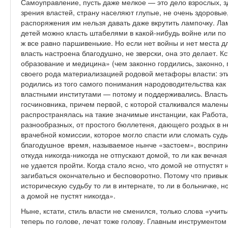
Самоуправление, пусть даже мелкое — это дело взрослых, з
зрения властей, страну населяют глупые, не очень здоровые
распоряжения им нельзя давать даже вкрутить лампочку. Лам
детей можно класть штабелями в какой-нибудь войне или по 
ж все равно паршивенькие. Но если нет войны и нет места для
власть настроена благодушно, не зверски, она это делает. К
образование и медицина» (чем законно гордились, законно, 
своего рода материализацией родовой метафоры власти: эт
родились из того самого понимания народоводительства как
властными институтами — потому и поддерживались. Власть
госчиновника, причем первой, с которой сталкивался малень
распространялась на такие значимые инстанции, как Работа
разнообразных, от простого бюллетеня, дающего роздых в н
врачебной комиссии, которое могло спасти или сломать судь
благодушное время, называемое нынче «застоем», восприни
откуда никогда-никогда не отпускают домой, то ли как вечна
не удается пройти. Когда стало ясно, что домой не отпустят 
загибаться окончательно и бесповоротно. Потому что привык 
историческую судьбу то ли в интернате, то ли в больничке, н
а домой не пустят никогда».
Ныне, кстати, стиль власти не сменился, только слова «учит
теперь по голове, лечат тоже голову. Главным инструменто