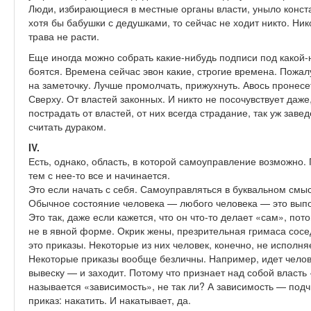
Люди, избирающиеся в местные органы власти, уныло конст
хотя бы бабушки с дедушками, то сейчас не ходит никто. Ник
трава не расти.
Еще иногда можно собрать какие-нибудь подписи под какой-н
боятся. Времена сейчас эвон какие, строгие времена. Пожал
на заметочку. Лучше промолчать, прижухнуть. Авось пронесет
Сверху. От властей законных. И никто не посочувствует даже
пострадать от властей, от них всегда страдание, так уж зав
считать дураком.
IV.
Есть, однако, область, в которой самоуправление возможно.
тем с нее-то все и начинается.
Это если начать с себя. Самоуправляться в буквальном смыс
Обычное состояние человека — любого человека — это выпо
Это так, даже если кажется, что он что-то делает «сам», пот
не в явной форме. Окрик жены, презрительная гримаса сосе
это приказы. Некоторые из них человек, конечно, не исполняе
Некоторые приказы вообще безличны. Например, идет челов
вывеску — и заходит. Потому что признает над собой власть 
называется «зависимость», не так ли? А зависимость — подч
приказ: накатить. И накатывает, да.