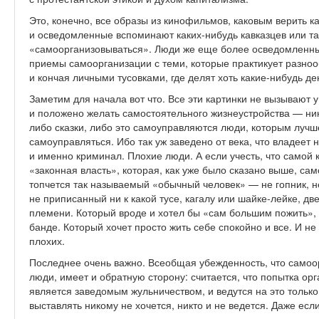
Это, конечно, все образы из кинофильмов, каковым верить к
и осведомленные вспоминают каких-нибудь кавказцев или т
«самоорганизовываться». Люди же еще более осведомленн
приемы самоорганизации с теми, которые практикует разно
и кончая личными тусовками, где делят хоть какие-нибудь де
Заметим для начала вот что. Все эти картинки не вызывают 
и положено желать самостоятельного жизнеустройства — ник
либо сказки, либо это самоуправляются люди, которым лучше 
самоуправляться. Ибо так уж заведено от века, что владеет
и именно криминал. Плохие люди. А если учесть, что самой 
«законная власть», которая, как уже было сказано выше, само
топчется так называемый «обычный человек» — не гопник, н
не приписанный ни к какой тусе, кагалу или шайке-лейке, две
племени. Который вроде и хотел бы «сам большим пожить», 
банде. Который хочет просто жить себе спокойно и все. И не
плохих.
Последнее очень важно. Всеобщая убежденность, что самоо
люди, имеет и обратную сторону: считается, что попытка ор
является заведомым жульничеством, и ведутся на это только
выставлять никому не хочется, никто и не ведется. Даже если