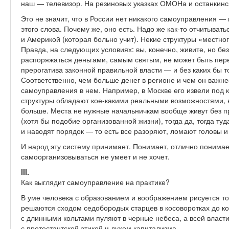
наш — телевизор. На резиновых указках ОМОНа и останкинск
Это не значит, что в России нет никакого самоуправления 
этого слова. Почему же, оно есть. Надо же как-то отчитыват
и Америкой (которая больно учит). Некие структуры «местн
Правда, на следующих условиях: вы, конечно, живите, но бе
распоряжаться деньгами, самым святым, не может быть пере
прерогатива законной правильной власти — и без каких бы 
Соответственно, чем больше денег в регионе и чем он важн
самоуправления в нем. Например, в Москве его извели под к
структуры обладают кое-какими реальными возможностями, в
больше. Места не нужные начальничкам вообще живут без пр
(хотя бы подобие организованной жизни), тогда да, тогда т
и наводят порядок — то есть все разоряют, ломают головы и 
И народ эту систему принимает. Понимает, отлично понимае
самоорганизовываться не умеет и не хочет.
III.
Как выглядит самоуправление на практике?
В уме человека с образованием и воображением рисуется то
решаются сходом седобородых старцев в косоворотках до ко
с длинными кольтами пуляют в черные небеса, а всей власт
с протестантской этикой и духом капитализма.