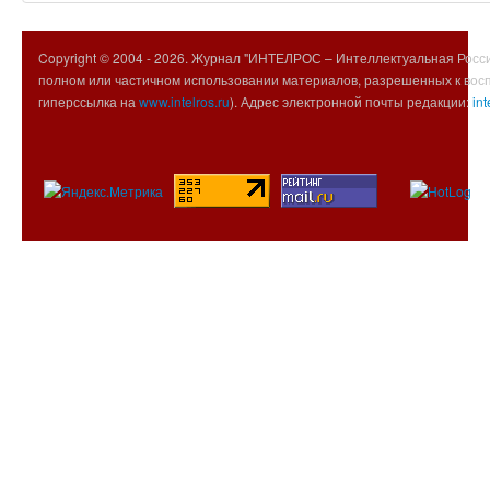
Copyright © 2004 -
2026. Журнал "ИНТЕЛРОС – Интеллектуальная Росси
полном или частичном использовании материалов, разрешенных к вос
гиперссылка на
www.intelros.ru
). Адрес электронной почты редакции:
int