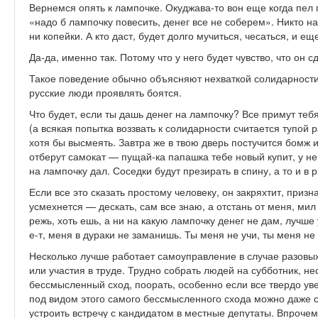
Вернемся опять к лампочке. Окуджава-то вон еще когда пе
«надо б лампочку повесить, денег все не соберем». Никто на
ни копейки. А кто даст, будет долго мучиться, чесаться, и ещ
Да-да, именно так. Потому что у него будет чувство, что он с
Такое поведение обычно объясняют нехваткой солидарности.
русские люди проявлять боятся.
Что будет, если ты дашь денег на лампочку? Все примут теб
(а всякая попытка воззвать к солидарности считается тупой р
хотя бы высмеять. Завтра же в твою дверь постучится бомж 
отберут самокат — пущай-ка папашка тебе новый купит, у не
на лампочку дал. Соседки будут презирать в спину, а то и в р
Если все это сказать простому человеку, он закряхтит, призн
усмехнется — дескать, сам все знаю, а отстань от меня, мил
режь, хоть ешь, а ни на какую лампочку денег не дам, лучше 
е-т, меня в дураки не заманишь. Ты меня не учи, ты меня не 
Несколько лучше работает самоуправление в случае разовы
или участия в труде. Трудно собрать людей на субботник, не
бессмысленный сход, поорать, особенно если все твердо увер
под видом этого самого бессмысленного схода можно даже с
устроить встречу с кандидатом в местные депутаты. Впрочем