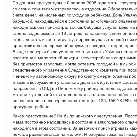
По данным прокуратуры, 10 апреля 2008 года мать, злоупо
со своим сожителем отправилась в отделение Сберегательно
счета денег, начисленных по уходу за ребенком. Дочь Ульяну
бабушкой, находившейся в состоянии алкогольного опьянен
находилась без присмотра, так как бабушка уснула. Девочка 
стояло ведро емкостью 18 литров, наполовину заполненное 
чтобы достать из него игрушку, перевернулась головой вниз 
продолжительное время обнаружила соседка, которая пришл
В ходе проверки было установлено, что мать Ульяны ненад
воспитанию малолетней дочери: злоупотребляла спиртными 
без присмотра взрослых, могла оставить голодной и в сыро
следственного управления Следственного комитета при прок
Ненецкому автономному округу по факту смерти Ульяны про
отказе в возбуждении уголовного дела за отсутствием соста
направлены в ОВД по Пинежскому району по подследственн
матери к уголовной ответственности за оставление ребенка
по воспитанию несовершеннолетнего (ст. 125, 156 УК РФ). М
прокурора района.
Какое преступление? Не было никакого преступления. Прост
мама постоянно находилась в состоянии алкогольного опьян
находился в этом состоянии. За девочкой присматривать как-т
некогда размениваться на мелочи. И бабушка тоже, вот неза