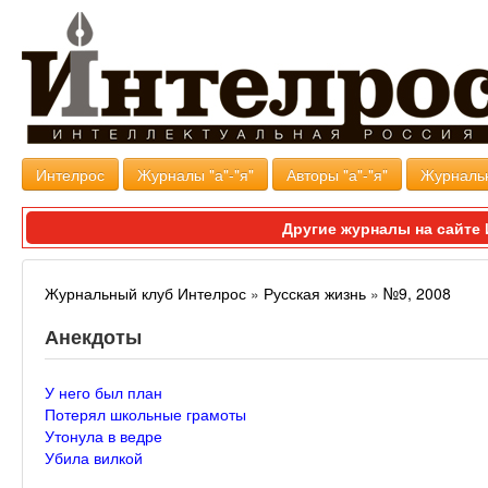
Интелрос
Журналы "а"-"я"
Авторы "а"-"я"
Журналь
Другие журналы на сайт
Журнальный клуб Интелрос
»
Русская жизнь
»
№9, 2008
Анекдоты
У него был план
Потерял школьные грамоты
Утонула в ведре
Убила вилкой