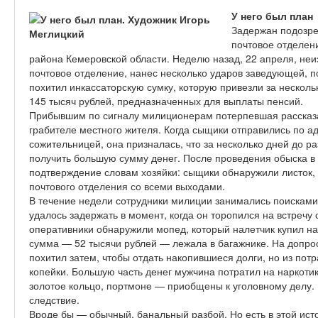
У него был план
Задержан подозре
почтовое отделен
района Кемеровской области. Неделю назад, 22 апреля, неи
почтовое отделение, нанес несколько ударов заведующей, п
похитил инкассаторскую сумку, которую привезли за несколь
145 тысяч рублей, предназначенных для выплаты пенсий.
Прибывшим по сигналу милиционерам потерпевшая рассказал
грабителе местного жителя. Когда сыщики отправились по адр
сожительницей, она призналась, что за несколько дней до р
получить большую сумму денег. После проведения обыска в
подтверждение словам хозяйки: сыщики обнаружили листок,
почтового отделения со всеми выходами.
В течение недели сотрудники милиции занимались поисками
удалось задержать в момент, когда он торопился на встречу
оперативники обнаружили мопед, который налетчик купил н
сумма — 52 тысячи рублей — лежала в багажнике. На допро
похитил затем, чтобы отдать накопившиеся долги, но из пот
копейки. Большую часть денег мужчина потратил на наркоти
золотое кольцо, портмоне — приобщены к уголовному делу.
следствие.
Вроде бы — обычный, банальный разбой. Но есть в этой ист