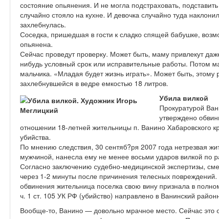
состояние опьянения. И не могла подстраховать, подставить 
случайно стояло на кухне. И девочка случайно туда наклони
захлебнулась.
Соседка, пришедшая в гости к сладко спящей бабушке, возмо
опьянена.
Сейчас проведут проверку. Может быть, маму привлекут даже
нибудь условный срок или исправительные работы. Потом м
мальчика. «Младая будет жизнь играть». Может быть, этому 
захлебнувшейся в ведре емкостью 18 литров.
Убила вилкой
Прокуратурой Ван
утверждено обвин
отношении 18-летней жительницы п. Ванино Хабаровского кр
убийства.
По мнению следствия, 30 сентяб?ря 2007 года нетрезвая жи
мужчиной, нанесла ему не менее восьми ударов вилкой по р
Согласно заключению судебно-медицинской экспертизы, сме
через 1-2 минуты после причинения телесных повреждений.
обвинения жительница поселка свою вину признала в полно
ч. 1 ст. 105 УК РФ (убийство) направлено в Ванинский райо
Вообще-то, Ванино — довольно мрачное место. Сейчас это о