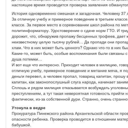
настоящее время проводится проверка заявления обманутог
История одновременно смешная и загадочная. Человеку 37 л
За отличную учебу и примерное поведение в третьем классе.
классе. За первое место в соревновании школ района по ме
политинформатору. Удостоверение о сдаче норм ГТО. И три
дорожит, что, обнаружив пропажу бесценных трофеев, дает 
неизвестному целую тысячу рублей… Да пропади они пропад
хлам. Что в них может быть ценного? Однако что-то в них б
Какие-то, может быть, особые воспоминания были связаны 
душа потемки…
И вот еще что интересно. Приходит человек в милицию, гово
отличную учебу, примерное поведение и метание мяча, я по
деньги перевел, а человек пропал, товарищ капитан, прошу 
капитан, как законопослушный слуга народа, начинает заним
Сплошь и рядом милиция отказывается возбуждать уголовн
преступлениям, а тут такая невероятная готовность прийти
фактически, из-за собственной дури. Странно, очень странн
Утонула в ведре
Прокуратура Пинежского района Архангельской области пров
опасности ребенка. Проверка проводится в отношении мате
бабушкой.