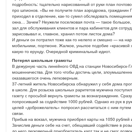
подробность: тщательно нарисованный от руки план почтовог
про шпионов. «Вы не получите план аэродрома, гражданин Г
приходил в отделение, как-то сумел обследовать помещения, 
окна… Зачем? Неужели поселковая почта — такое большое,
зал для обслуживания клиентов и пара кабинетов для сотруд
зарисовывал и, главное, хранил потом листок дома?
И деньги он потратил тоже как-то нелепо и смешно — на нарк
мобильники, портмоне. Жалкое, унылое подобие «красивой 
какую-то ерунду. Очередной криминальный идиот.
Потерял школьные грамоты
В дежурную часть линейного ОВД на станции Новосибирск-Г
мошенничества. Для того чтобы достичь цели, злоумышленн
оказавшегося очень легковерным.
37-летний житель Новосибирска обнаружил у себя дома про
в школе. Для розыска школьных раритетов мужчина поступи
газету с просьбой вернуть грамоты за вознаграждение. Сраз
попросивший за содействие 1000 рублей. Однако из рук в ру
целей «доброжелатель» попросил рассчитаться с ним путем 
связи.
Прибыв на вокзал, мужчина приобрел карты на 1050 рублей 
Зачислив деньги себе на счет, обещавший содействие в роз
до него легковерный приобретатель карт так и не смог дозв