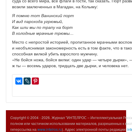
суда со всего мира, все флаги в гости, так сказать. Порт ра
возили заключенных в Магадан, на Колыму:
Я помню тот Ванинский порт
И вид парохода угрюмый,
Как шли мы по трапу на борт
В холодные мрачные трюмы…
Место с непростой историей, пропитанное мрачными воспом
и необъяснимая закономерность есть в том факте, что в так
способная вилкой убить взрослого мужчину.
«Не бойся ножа, бойся вилки: один удар — четыре дырки», —
ж ты — восемь ударов, тридцать две дырки, и человека нет.
Copyright © 2004 -
2026. Журнал "ИНТЕЛРОС – Интеллектуальная Росси
полном или частичном использовании материалов, разрешенных к вос
гиперссылка на
www.intelros.ru
). Адрес электронной почты редакции:
int