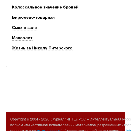
Колоссальное значение бровей
Бирюлево-товарная
Смех в зале
Массолит
Жизнь за Николу Питерского
Copyright © 2004 -
2026. Журнал "ИНТЕЛРОС – Интеллектуальная Росси
полном или частичном использовании материалов, разрешенных к вос
гиперссылка на
www.intelros.ru
). Адрес электронной почты редакции:
int