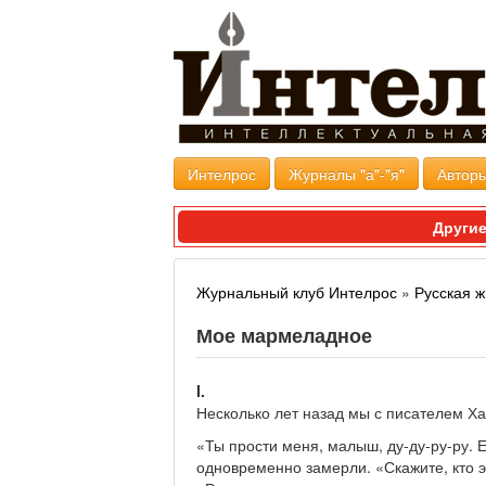
Интелрос
Журналы "а"-"я"
Авторы
Другие
Журнальный клуб Интелрос
»
Русская ж
Мое мармеладное
I.
Несколько лет назад мы с писателем Х
«Ты прости меня, малыш, ду-ду-ру-ру. 
одновременно замерли. «Скажите, кто э