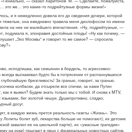
. «Гениально, — сказал Харитонов М. — Сделайте, пожалуйста,
о… это же… это какие-то подрейтузные формы жизни!»
сь, и я немедленно довела его до сведения дочери, которой
ли тяжелые, она ежедневно травила меня дихлофосом по имени
вела на нее ни малейшего впечатления. «Ну, подрейтузные, —
от, подумала я, злонравия достойные плоды! «Ну как почему, —
 слушает „Эхо Москвы“ и говорит то же самое? — спросила
нову?»
иво, исподтишка, как семьянин в бордель, то агрессивно-
о всегда выскакивал будто бы в потрясении от распахнувшихся
 глубочайшую брезгливость! За гранью, говорит, за гранью.
кусочека колбаски, да отсырели все спички, за нами Путин
, как я выжил? Будем знать только мы с тобой. И снова к MTV,
с языками, бег золотой чешуи. Душепротивно, сладко,
урный досуг.
дят, в каждую жизнь прется реальность газеты «Жизнь». Это
у Лолиты болит зуб, лекарства больше не помогают), их детские
кой завалил ее на школьной парте), их «ужасные трагедии»
нему на руки) прыгают в лицо с федеральных новостных сайтов,