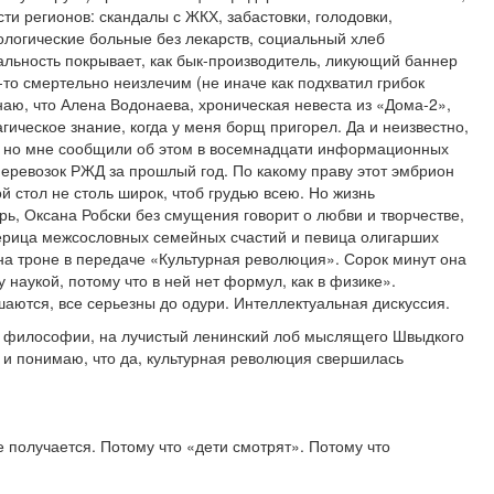
ти регионов: скандалы с ЖКХ, забастовки, голодовки,
ологические больные без лекарств, социальный хлеб
альность покрывает, как бык-производитель, ликующий баннер
-то смертельно неизлечим (не иначе как подхватил грибок
знаю, что Алена Водонаева, хроническая невеста из «Дома-2»,
гическое знание, когда у меня борщ пригорел. Да и неизвестно,
, но мне сообщили об этом в восемнадцати информационных
оперевозок РЖД за прошлый год. По какому праву этот эмбрион
 стол не столь широк, чтоб грудью всею. Но жизнь
рь, Оксана Робски без смущения говорит о любви и творчестве,
ерица межсословных семейных счастий и певица олигарших
на троне в передаче «Культурная революция». Сорок минут она
 наукой, потому что в ней нет формул, как в физике».
шаются, все серьезны до одури. Интеллектуальная дискуссия.
о философии, на лучистый ленинский лоб мыслящего Швыдкого
— и понимаю, что да, культурная революция свершилась
не получается. Потому что «дети смотрят». Потому что