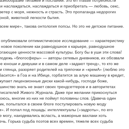
азнообразие типажей и посланий: это en masse потребности
и наслаждаться, наслаждаться и приобретать — любовь, секс,
ветер с моря, нежность и страсть. Это пропаганда недорогих
рной, животной легкости бытия.
 всем мире», такова онтология попсы. Но это не детское питание.
 опубликовали оптимистическое исследование — характеристику
новое поколение как равнодушное к карьере, равнодушное
ргающее ценности массовой культуры. Богу бы в уши эти слова!
лодежь «блогосферы» — авторы сетевых дневников, их обозвали
е юноши и девушки и в самом деле «задают тренд», то кто же
жи глянца, разоряет родителей на тряпочки и «кремА» (люблю это
басится» в Гоа и на Ибице, горбатится за алую машинку в кредит,
упает лицензионные диски какой-нибудь, господи боже,
инство знать не знает своих трендсеттеров и в авторитетах
х писателей Живого Журнала. Даже при желании прикоснуться
оюсь, многие из них не поймут половины слов. (Давеча один
ик, попытался в своем блоге постулировать новую моду
. И попал под лошадь: интеллектуалы («задроты», по его
 могу, наиздевались всласть, а мажорные вахлаки хоть
речь. Горька судьба поэтов всех времен, тяжеле всех судьба