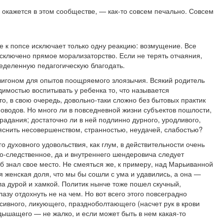
а окажется в этом сообществе, — как-то совсем печально. Совсем
е к попсе исключает только одну реакцию: возмущение. Все
сключено прямое морализаторство. Если не терять отчаяния,
ределенную педагогическую благодать.
лигоном для опытов поощряемого злоязычия. Всякий родитель
димостью воспитывать у ребенка то, что называется
то, в свою очередь, довольно-таки сложно без бытовых практик
оводов. Но много ли в повседневной жизни субъектов пошлости,
радания; достаточно ли в ней подлинно дурного, уродливого,
яснить несовершенством, странностью, неудачей, слабостью?
о духовного удовольствия, как глум, в действительности очень
о-следственное, да и внутреннего шендеровича следует
б знал свое место. Не смеяться же, к примеру, над Марьиванной
я женская доля, что мы бы сошли с ума и удавились, а она —
а дурой и хамкой. Политик нынче тоже пошел скучный,
лазу отдохнуть не на чем. Но вот всего этого повсеградно
ссивного, ликующего, праздноболтающего (насчет рук в крови
едышащего — не жалко, и если может быть в нем какая-то