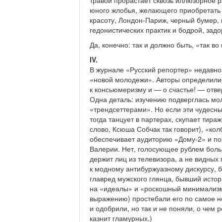
травой прорастает сквозь иллюзорное р
юного жлобья, желающего приобретать 
красоту, Лондон-Париж, черный бумер, 
гедонистических практик и бодрой, задо
Да, конечно: так и должно быть, «так во
IV.
В журнале «Русский репортер» недавно
«новой молодежи». Авторы определили 
к консьюмеризму и — о счастье! — отве
Одна деталь: изучению подверглась мо
«трендсеттерами». Но если эти чудесны
тогда танцует в партерах, скупает тира
слово, Ксюша Собчак так говорит), «кол
обеспечивает аудиторию «Дому-2» и пок
Валерии. Нет, голосующее рублем больш
держит лиц из телевизора, а не видны
к модному антибуржуазному дискурсу, б
главред мужского глянца, бывший истор
на «идеалы» и «роскошный минимализм»
выражению) простебали его по самое не
и одобрили, но так и не поняли, о чем 
казнит гламурных.)