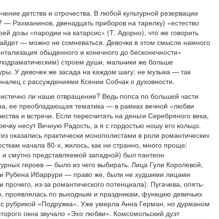
ение детства и отрочества. В любой культурной резервации
р? — Рахманинов, двенадцать приборов на тарелку) «естество
ей дозы «пародии на катарсис» (Т. Адорно), что же говорить
найдет — можно не сомневаться. Девочки в этом смысле намного
ентализация обыденного и конечного до бесконечности»
елодраматическим) строем души, мальчики же больше
ры. У девочек же засада на каждом шагу: не музыка — так
рналец с рассуждениями Ксении Собчак о духовности.
гоистично ли наше отвращение? Ведь попса по большей части
на, ее преобладающая тематика — в рамках вечной «любви
чества и встречи. Если пересчитать на деньги Серебряного века,
речку несут Вечную Радость, а я с гордостью ношу его кольцо.
тиз оказались практически монополистами в роли романтических
сткам начала 80-х, жилось, как ни странно, много проще:
 и смутно представляемой западной) был пантеон
турных героев — было из чего выбирать. Лица Гули Королевой,
 и Рубена Ибаррури — право же, были не худшими лицами
и прочего, из-за романтического потенциала). Пугачева, опять-
ью, проявлялась по выходным и праздникам, функцию девичьих
с рубрикой «Подружка». Уже умерла Анна Герман, но дурманом
 второго окна звучало «Эхо любви». Комсомольский дуэт