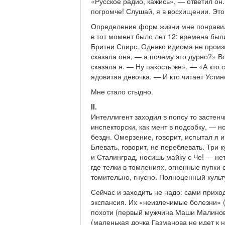
«Русское радио, кажись», — ответил он
погромче! Слушай, я в восхищении. Эт
Определение форм жизни мне понравило
в тот момент было лет 12; времена бы
Бритни Спирс. Однако идиома не произ
сказала она, — а почему это дурно?» В
сказала я. — Ну пакость же». — «А кто
ядовитая девочка. — И кто читает Усти
Мне стало стыдно.
II.
Интеллигент заходил в попсу то застенч
инспекторски, как мент в подсобку, — н
бездн. Омерзение, говорит, испытал я и
Блевать, говорит, не переблевать. Три 
и Сталинград, носишь майку с Че! — нет
где телки в томлениях, огненные пупки 
томительно, гнусно. Полноценный культ
Сейчас и заходить не надо: сами прихо
экспансия. Их «неизлечимые болезни» (
похоти (первый мужчина Маши Малиновс
(маленькая дочка Газманова не идет к 