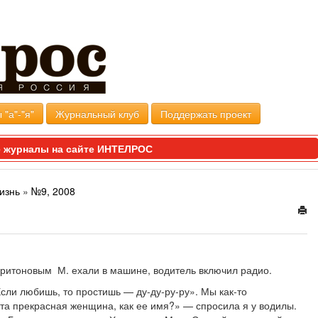
 "а"-"я"
Журнальный клуб
Поддержать проект
 журналы на сайте ИНТЕЛРОС
изнь
»
№9, 2008
аритоновым М. ехали в машине, водитель включил радио.
Если любишь, то простишь — ду-ду-ру-ру». Мы как-то
та прекрасная женщина, как ее имя?» — спросила я у водилы.