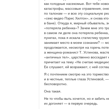
как голодные насекомые. Вот тебе новос
катастрофы, массовые отравления, онк
по талонам — и всю эту социальную ре
«секс-видео Пэрис Хилтон», и снова кто
в бане). Откуда я, мирный обыватель, 
«потеряла ребенка»? Зачем мне это тра
в самом ли деле она потеряла ребенка
пунктах, пока я искала статистику груз
занимает место в моем сознании? — мой
продолжается, несмотря на горечь поте
а женщина-романист Т. Устинова, маст
«античных тел», царственно восседает 
причитает на тему «Не считаю медицину
Ее слушают, ей возражают, с ней согла
Я с почтением смотрю на это торжеств
и в честные, теплые глаза Устиновой, 
бесповоротно.
Она такая.
Не то чтобы выть хочется, но и забить 
их догоняет — в первую очередь.