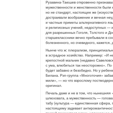
Рузавина-Таюшев откровенно признавал
мужественности и женственности были 
но не стандарт, настоящее же (искусство
достраивали воображение и вечная неу
и частные приметы альтернативного язы
и религиозных учений, недоступных — 
для разрешенных Гоголя, Толстого и До
старшеклассники вечно пребывали в сос
болезненного, но очевидного, кажется, 
Нынче что ж: плюрализм, принципиальн
в эстрадное хозяйство. Например: «И 
крепостной мальчик (недавно Савеловск
с ума, влюбиться так неосторожно». По
будет забавно и безобидно. Но у ребенк
Билана. Рэп-группа «Многоточия» забав
мили», — но что взрослому постмодерн
оригинал.
Печаль даже и не в том, что нынешняя
шлюховата, а мужественность — гоповат
табу (культура — единственная сфера, 
настоящему задевает антиромантичнос