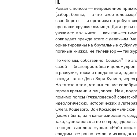
III.
Роман с попсой — непременное приключ
(забор, бонны, — а что такое телевизо
свое берет» — и организм потребует сво
про наши хрупкие жилища. Дитя грязи 
уязвимее мальчиков — кич как «сентим
совпадает прежде всего с девичьим (м
ориентированы на брутальные субкульту
поганые книжки, не телевизор — так жу
Но чего мы, собственно, боимся? Не э
своей — благопристойна и целомудрен
и разлуки», тоски и преданности, одино
всходит та же Дева-Заря-Купина, через 
Но тягота в том, что нынешние селебри
героев времени и лиц эпохи. Нам, подро
помимо попсы (тяжеловесной советской
идеологических, исторических и литера
Олега Кошевого, Зои Космодемьянской
(может быть, их и канонизировали, сред
таки, существовала не во вред здоров
глянцев выполнял журнал «Работница» 
сладким все равно веяло, и из каждого