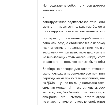
Но представить себе, что и твоя деточк
невыносимо.
V.
Конструктивное родительское отношени
можно — гневаться нельзя; тем более и
то из террора попсы можно извлечь оп
Во-первых, попса может поработать по
рано или поздно сталкивается с необхо
«критическим отношением к жизни», а э
злословия — при известном дефиците п
не вызывающих хоть какого-нибудь сост
страшного — того, что нельзя было объ
Вообще же поводов для такого отменног
мало: слишком перепутано все причинн
периодически прижигать керосином, что
из ДЭЗа — у нее на лице написана така
сильная женщина! — всего лишь выросл
застегнутый, без былой фриковатости, г
обэкраненного — сытого, наглого, агре
не знаю, но ничего не исключено), огн