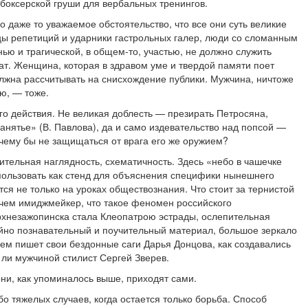
 боксерской груши для вербальных тренингов.
о даже то уважаемое обстоятельство, что все они суть великие
овцы репетиций и ударники гастрольных галер, люди со сломанным
ью и трагической, в общем-то, участью, не должно служить
т. Женщина, которая в здравом уме и твердой памяти поет
лжна рассчитывать на снисхождение публики. Мужчина, ничтоже
ю, — тоже.
го действия. Не великая доблесть — презирать Петросяна,
нятье» (В. Павлова), да и само издевательство над попсой —
очему бы не защищаться от врага его же оружием?
тельная наглядность, схематичность. Здесь «небо в чашечке
спользовать как стенд для объяснения специфики нынешнего
ся не только на уроках обществознания. Что стоит за тернистой
очем имиджмейкер, что такое феномен российского
рхнезажопинска стала Клеопатрою эстрады, ослепительная
йно познавательный и поучительный материал, большое зеркало
ачем пишет свои бездонные саги Дарья Донцова, как создавались
 ли мужчиной стилист Сергей Зверев.
ни, как упоминалось выше, приходят сами.
обо тяжелых случаев, когда остается только борьба. Способ