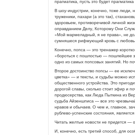
прагматика, пусть это будет прагматика
В шоу-индустрии, конечно, тоже люди, н
труженики, пахари (а это так), стахан
здоровьем, противоречивой личной жизн
оправданием Делу, Которому Они Служа
«Мой мармеладный, я не права», не до
сумняшеся рифмующий кровь с любовь
Конечно, попса — это тренажер коротко
«бороться с пошлостью — пошлейшее за
одно из самых попсовых занятий. Но п
Второе достоинство попсы — ее исключи
цветка» — и тексты, и судьбы можно и
общественного устройства. Это пригодит
дорогой славы, сколько стоит эфир и п
продюсерства, как Люда Пыткина из Ве
судьба Айзеншписа — все это чрезвыча
нравов и обычаев. О чем и, главное, з
рублево-успенские состояния, является
Читать желтые новости не придется — о
И, конечно, есть третий способ, для ос