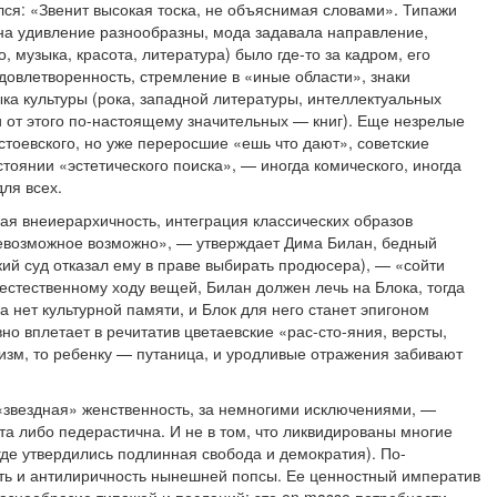
ся: «Звенит высокая тоска, не объяснимая словами». Типажи
на удивление разнообразны, мода задавала направление,
, музыка, красота, литература) было где-то за кадром, его
довлетворенность, стремление в «иные области», знаки
ка культуры (рока, западной литературы, интеллектуальных
и от этого по-настоящему значительных — книг). Еще незрелые
стоевского, но уже переросшие «ешь что дают», советские
тоянии «эстетического поиска», — иногда комического, иногда
для всех.
ая внеиерархичность, интеграция классических образов
невозможное возможно», — утверждает Дима Билан, бедный
ий суд отказал ему в праве выбирать продюсера), — «сойти
 естественному ходу вещей, Билан должен лечь на Блока, тогда
а нет культурной памяти, и Блок для него станет эпигоном
но вплетает в речитатив цветаевские «рас-сто-яния, версты,
изм, то ребенку — путаница, и уродливые отражения забивают
 «звездная» женственность, за немногими исключениями, —
а либо педерастична. И не в том, что ликвидированы многие
где утвердились подлинная свобода и демократия). По-
ть и антилиричность нынешней попсы. Ее ценностный императив