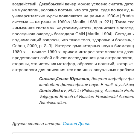
воздействий. Декабрьский вечер можно условно считать дат
иммунологии, условно потому, что эта дата, судя по всему,
университетские курсы появляются не раньше 1930-х [Pradeu
система — не раньше 1960-х [Moulin, 1989, p. 221]. Такие с
«иммунная система», «аутоиммунитет», проникают в повседне
последнюю очередь благодаря СМИ [Martin, 1994]. Сегодня 
поднимающий вопросы, что такое тело, здоровье и болезнь, ж
Cohen, 2009, p. 2–3]. Интерес гуманитарных наук к биомеди
1980-х — начале 1990-х, причем интерес этот является дво
представляет собой объект исследования для антропологов,
стороны, это источник метафор, образов и понятий, которы
антропологи для описания тех или иных актуальных проблем
Сивков Денис Юрьевич
, доцент кафедры фи
кандидат философских наук. E-mail: d.y.sivko
Denis Sivkov
, PhD in Philosophy, Associate Prof
Volgograd Branch of Russian Presidential Academ
Administration.
Другие статьи автора:
Сивков Денис