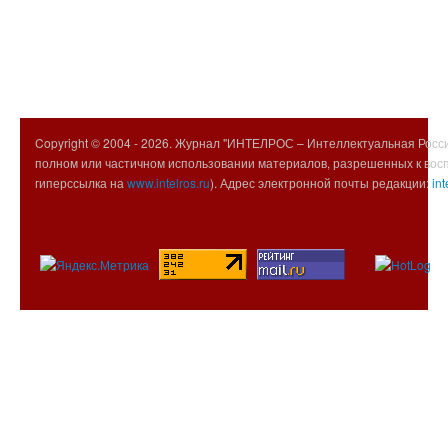
Copyright © 2004 -
2026. Журнал "ИНТЕЛРОС – Интеллектуальная Росси
полном или частичном использовании материалов, разрешенных к вос
гиперссылка на
www.intelros.ru
). Адрес электронной почты редакции:
int