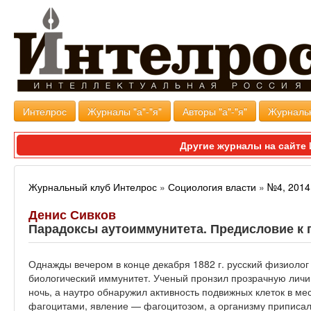
Интелрос
Журналы "а"-"я"
Авторы "а"-"я"
Журналь
Другие журналы на сайт
Журнальный клуб Интелрос
»
Социология власти
»
№4, 2014
Денис Сивков
Парадоксы аутоиммунитета. Предисловие к 
Однажды вечером в конце декабря 1882 г. русский физиолог
биологический иммунитет. Ученый пронзил прозрачную личи
ночь, а наутро обнаружил активность подвижных клеток в ме
фагоцитами, явление — фагоцитозом, а организму приписал