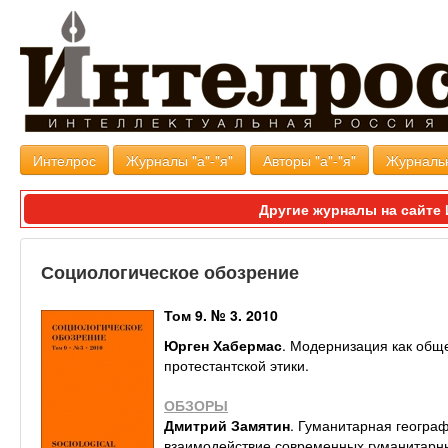
Интелрос
Журналы "а"-"я"
Авторы "а"-"я"
Журналь
Другие журналы на сайт
Социологическое обозрение
Том 9. № 3. 2010
Юрген Хабермас
. Модернизация как общ
протестантской этики.
ОБЗОРЫ
Дмитрий Замятин
. Гуманитарная геогра
взаимодействие современных гуманитарны