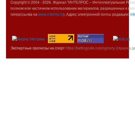
Copyright © 2004 -
2026. Журнал "ИНТЕЛРОС – Интеллектуальная Росси
полном или частичном использовании материалов, разрешенных к вос
гиперссылка на
www.intelros.ru
). Адрес электронной почты редакции:
int
Экспертные прогнозы на спорт
https://bettingcafe.ru/prognozy/
|
Красна д